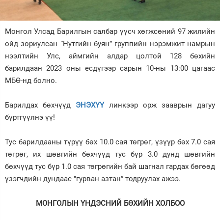
Зурхай
Монгол Улсад Барилгын салбар үүсч хөгжсөний 97 жилийн
ойд зориулсан “Нутгийн буян” группийн нэрэмжит намрын
нээлтийн Улс, аймгийн алдар цолтой 128 бөхийн
барилдаан 2023 оны есдүгээр сарын 10-ны 13:00 цагаас
МБӨ-нд болно.
Барилдах бөхчүүд
ЭНЭХҮҮ
линкээр орж зааврын дагуу
бүртгүүлнэ үү!
Тус барилдааны түрүү бөх 10.0 сая төгрөг, үзүүр бөх 7.0 сая
төгрөг, их шөвгийн бөхчүүд тус бүр 3.0 дунд шөвгийн
бөхчүүд тус бүр 1.0 сая төгрөгийн бай шагнал гардах бөгөөд
үзэгчдийн дундаас "гурван азтан” тодруулах ажээ.
МОНГОЛЫН ҮНДЭСНИЙ БӨХИЙН ХОЛБОО