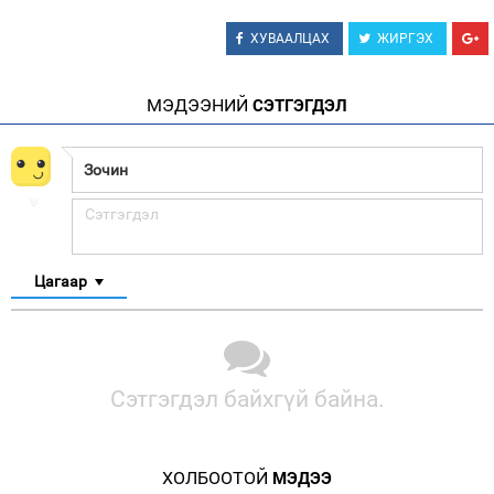
ХУВААЛЦАХ
ЖИРГЭХ
МЭДЭЭНИЙ
СЭТГЭГДЭЛ
Цагаар
Сэтгэгдэл байхгүй байна.
ХОЛБООТОЙ
МЭДЭЭ