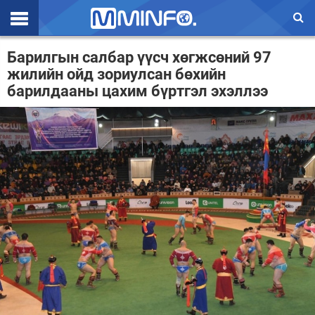
Эхлэл
Барилгын салбар үүсч хөгжсөний 97
жилийн ойд зориулсан бөхийн
Цаг агаар
барилдааны цахим бүртгэл эхэллээ
Валют ханш
Улс төр
Эдийн засаг
Үзэл бодол
Спорт
Нийгэм
Дэлхий
Энтертайнмэнт