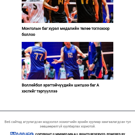
Монголын баг хүрэл медалийн төлөө тоглохоор
боллоо
Воллейбол эрэгтэйчүүдийн шигшээ баг А
хэсгийг тэргүүллээ
Веб сайтад агуулагдсан мэдээлэл зохиогчийн эрхийн хуулиар хамгаалагдсан тул
зөвшөөрөлгүй хуулбарлах хориотой.
COPYRIGHT © MMINFO.MN ALL RIGHTS RESERVED. POWERED BY