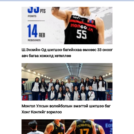
Ш.Энхийн-Од шигшээ багийнхаа өмнөөс 33 оноог
авч багаа хожилд хөтөллөө
Монгол Улсын волейболын эмэгтэй шигшээ баг
Хонг Конгийг зорилоо