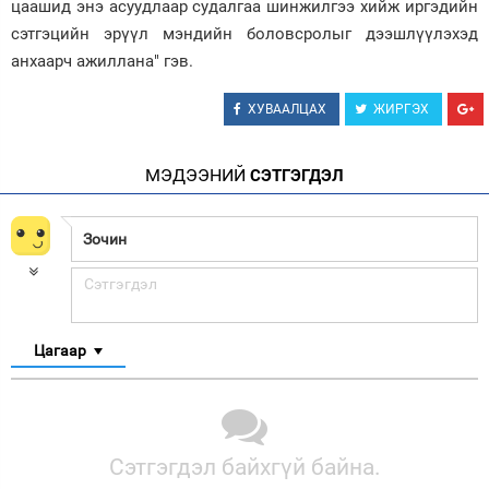
цаашид энэ асуудлаар судалгаа шинжилгээ хийж иргэдийн
сэтгэцийн эрүүл мэндийн боловсролыг дээшлүүлэхэд
анхаарч ажиллана" гэв.
ХУВААЛЦАХ
ЖИРГЭХ
МЭДЭЭНИЙ
СЭТГЭГДЭЛ
Цагаар
Сэтгэгдэл байхгүй байна.