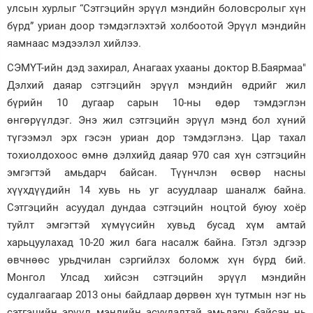
улсын хурлыг “Сэтгэцийн эрүүл мэндийн боловсролыг хүн
Зурхай
бүрд” уриан доор тэмдэглэхтэй холбоотой Эрүүл мэндийн
яамнаас мэдээлэл хийлээ.
СЭМҮТ-ийн дэд захирал, Анагаах ухааны доктор В.Баярмаа"
Дэлхий даяар сэтгэцийн эрүүл мэндийн өдрийг жил
бүрийн 10 дугаар сарын 10-ны өдөр тэмдэглэн
өнгөрүүлдэг. Энэ жил сэтгэцийн эрүүл мэнд бол хүний
түгээмэл эрх гэсэн уриан дор тэмдэглэнэ. Цар тахал
тохиолдохоос өмнө дэлхийд даяар 970 сая хүн сэтгэцийн
эмгэгтэй амьдарч байсан. Түүнчлэн өсвөр насны
хүүхдүүдийн 14 хувь нь уг асуудлаар шаналж байна.
Сэтгэцийн асуудал дундаа сэтгэцийн ноцтой буюу хоёр
туйлт эмгэгтэй хүмүүсийн хувьд бусад хүм амтай
харьцуулахад 10-20 жил бага насалж байна. Гэтэл эдгээр
өвчнөөс урьдчилан сэргийлэх боломж хүн бүрд бий.
Монгол Улсад хийсэн сэтгэцийн эрүүл мэндийн
судалгаагаар 2013 оны байдлаар дөрвөн хүн тутмын нэг нь
сэтгэцийн эрүүл мэндийн асуудалтай амьдарч байсан нь