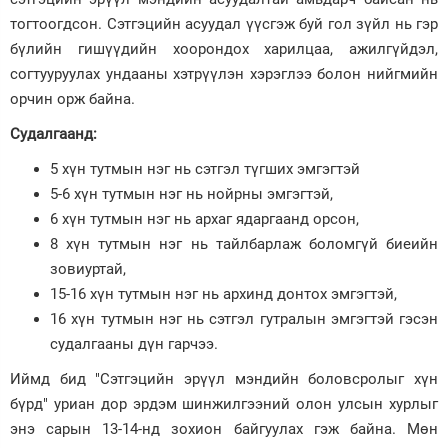
тогтоогдсон. Сэтгэцийн асуудал үүсгэж буй гол зүйл нь гэр
бүлийн гишүүдийн хоорондох харилцаа, ажилгүйдэл,
согтууруулах ундааны хэтрүүлэн хэрэглээ болон нийгмийн
орчин орж байна.
Судалгаанд:
5 хүн тутмын нэг нь сэтгэл түгших эмгэгтэй
5-6 хүн тутмын нэг нь нойрны эмгэгтэй,
6 хүн тутмын нэг нь архаг ядаргаанд орсон,
8 хүн тутмын нэг нь тайлбарлаж боломгүй биеийн
зовиуртай,
15-16 хүн тутмын нэг нь архинд донтох эмгэгтэй,
16 хүн тутмын нэг нь сэтгэл гутралын эмгэгтэй гэсэн
судалгааны дүн гарчээ.
Иймд бид "Сэтгэцийн эрүүл мэндийн боловсролыг хүн
бүрд" уриан дор эрдэм шинжилгээний олон улсын хурлыг
энэ сарын 13-14-нд зохион байгуулах гэж байна. Мөн