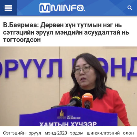
Эхлэл
В.Баярмаа: Дөрвөн хүн тутмын нэг нь
сэтгэцийн эрүүл мэндийн асуудалтай нь
Цаг агаар
тогтоогдсон
Валют ханш
Улс төр
Эдийн засаг
Үзэл бодол
Спорт
Нийгэм
Дэлхий
Сэтгэцийн эрүүл мэнд-2023 эрдэм шинжилгээний олон
Энтертайнмэнт