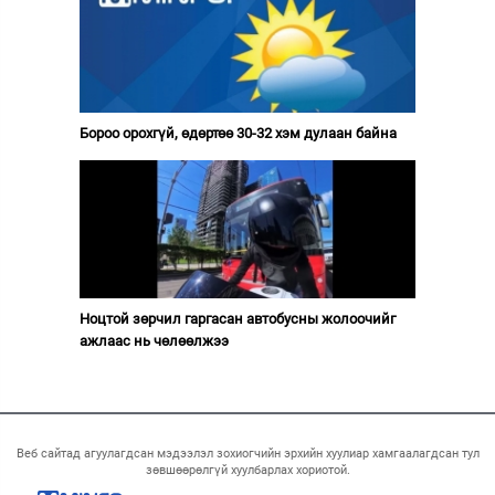
Бороо орохгүй, өдөртөө 30-32 хэм дулаан байна
Ноцтой зөрчил гаргасан автобусны жолоочийг
ажлаас нь чөлөөлжээ
Веб сайтад агуулагдсан мэдээлэл зохиогчийн эрхийн хуулиар хамгаалагдсан тул
зөвшөөрөлгүй хуулбарлах хориотой.