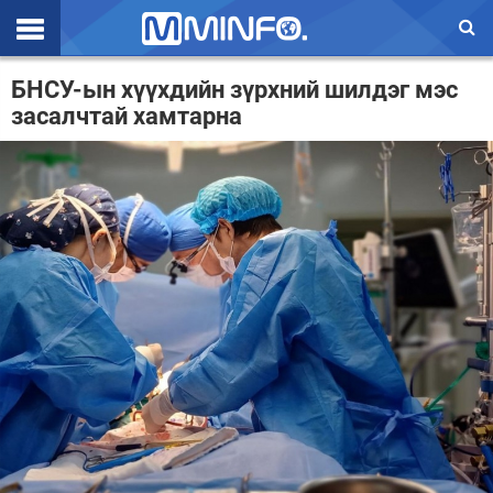
Эхлэл
БНСУ-ын хүүхдийн зүрхний шилдэг мэс
засалчтай хамтарна
Цаг агаар
Валют ханш
Улс төр
Эдийн засаг
Үзэл бодол
Спорт
Нийгэм
Дэлхий
Энтертайнмэнт