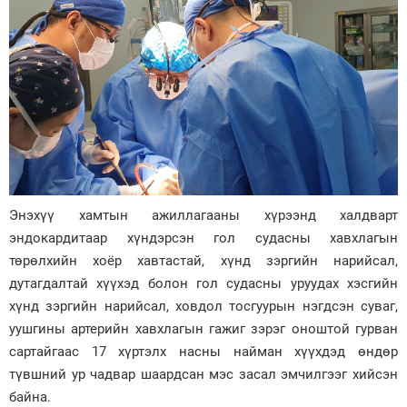
Энэхүү хамтын ажиллагааны хүрээнд халдварт
эндокардитаар хүндэрсэн гол судасны хавхлагын
төрөлхийн хоёр хавтастай, хүнд зэргийн нарийсал,
дутагдалтай хүүхэд болон гол судасны уруудах хэсгийн
хүнд зэргийн нарийсал, ховдол тосгуурын нэгдсэн суваг,
уушгины артерийн хавхлагын гажиг зэрэг оноштой гурван
сартайгаас 17 хүртэлх насны найман хүүхдэд өндөр
түвшний ур чадвар шаардсан мэс засал эмчилгээг хийсэн
байна.