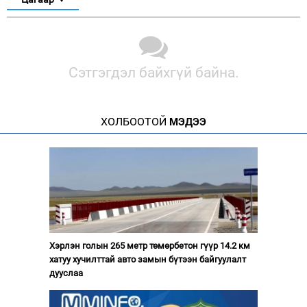
Сэтгэгдэл байхгүй байна.
ХОЛБООТОЙ
МЭДЭЭ
Хэрлэн голын 265 метр төмөрбетон гүүр 14.2 км
хатуу хучилттай авто замын бүтээн байгуулалт
дууслаа