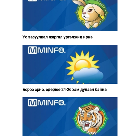
Үс засуулвал жаргал үргэлжид ирнэ
Бороо орно, өдөртөө 24-26 хэм дулаан байна