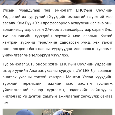
Зурхай
Улсын гуравдугаар төв эмнэлэгт БНСУ-ын Сөүлийн
Үндэсний их сургуулийн Хүүхдийн эмнэлгийн зүрхний мэс
засалч Ким Вүүн Хан профессороор ахлуулсан баг энэ оны
арваннэгдүгээр сарын 27-ноос арванхоёрдугаар сарын 3-нд
тус эмнэлгийн хүүхдийн зүрхний мэс заслын багтай
хамтран зүрхний төрөлхийн хавсарсан хүнд, хөх гажиг
оношлогдсон бага насны хүүхдүүдэд мэс заслын тусламж
үйлчилгээг үнэ төлбөргүй үзүүллээ.
Тус эмнэлэг 2013 оноос эхлэн БНСУ-ын Сөүлийн үндэсний
их сургуулийн Анагаах ухааны сургууль, JW LEE Даяаршлын
анагаах ухааны төвтэй хамтран Монгол Улсад хүүхдийн
зүрхний төрөлхийн гажгийн мэс заслын тусламж
үйлчилгээний чанар хүртээмж, чадавхийг сайжруулах
чиглэлээр үр дүнтэй хамтын ажиллагааг хөгжүүлж байгаа
юм.