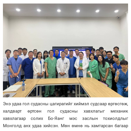
Энэ удаа гол судасны цагирагийг хиймэл судсаар өргөсгөж,
халдварт өртсөн гол судасны хавхлагыг механик
хавхлагаар солих Бо-Яанг мэс заслын тохиолдлыг
Монголд анх удаа хийсэн. Мөн өмнө нь хамтарсан багаар