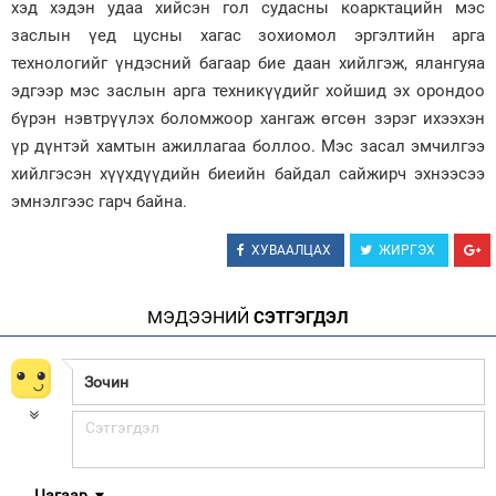
хэд хэдэн удаа хийсэн гол судасны коарктацийн мэс
заслын үед цусны хагас зохиомол эргэлтийн арга
технологийг үндэсний багаар бие даан хийлгэж, ялангуяа
эдгээр мэс заслын арга техникүүдийг хойшид эх орондоо
бүрэн нэвтрүүлэх боломжоор хангаж өгсөн зэрэг ихээхэн
үр дүнтэй хамтын ажиллагаа боллоо. Мэс засал эмчилгээ
хийлгэсэн хүүхдүүдийн биеийн байдал сайжирч эхнээсээ
эмнэлгээс гарч байна.
ХУВААЛЦАХ
ЖИРГЭХ
МЭДЭЭНИЙ
СЭТГЭГДЭЛ
Цагаар