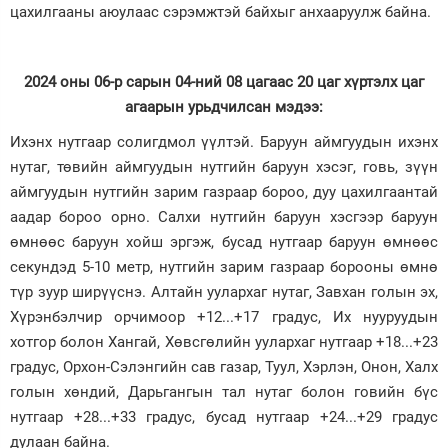
цахилгааны аюулаас сэрэмжтэй байхыг анхааруулж байна.
Зурхай
2024 оны 06-р сарын 04-ний 08 цагаас 20 цаг хүртэлх цаг
агаарын урьдчилсан мэдээ:
Ихэнх нутгаар солигдмол үүлтэй. Баруун аймгуудын ихэнх
нутаг, төвийн аймгуудын нутгийн баруун хэсэг, говь, зүүн
аймгуудын нутгийн зарим газраар бороо, дуу цахилгаантай
аадар бороо орно. Салхи нутгийн баруун хэсгээр баруун
өмнөөс баруун хойш эргэж, бусад нутгаар баруун өмнөөс
секундэд 5-10 метр, нутгийн зарим газраар борооны өмнө
түр зуур ширүүснэ. Алтайн уулархаг нутаг, Завхан голын эх,
Хүрэнбэлчир орчимоор +12...+17 градус, Их нууруудын
хотгор болон Хангай, Хөвсгөлийн уулархаг нутгаар +18...+23
градус, Орхон-Сэлэнгийн сав газар, Туул, Хэрлэн, Онон, Халх
голын хөндий, Дарьгангын тал нутаг болон говийн бүс
нутгаар +28...+33 градус, бусад нутгаар +24...+29 градус
дулаан байна.