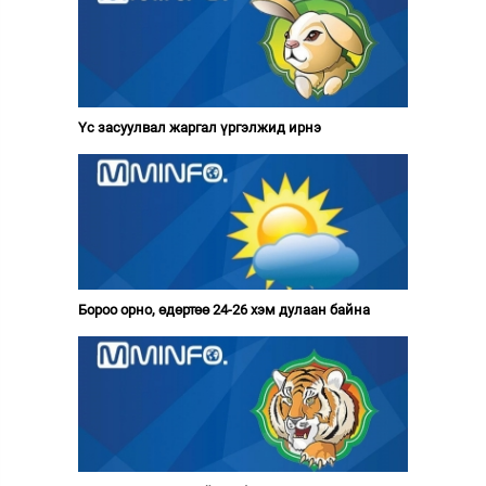
Үс засуулвал жаргал үргэлжид ирнэ
Бороо орно, өдөртөө 24-26 хэм дулаан байна