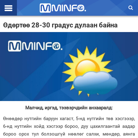
Эхлэл
Өдөртөө 28-30 градус дулаан байна
Цаг агаар
Валют ханш
Улс төр
Эдийн засаг
Үзэл бодол
Спорт
Малчид, иргэд, тээвэрчдийн анхааралд:
Нийгэм
Өнөөдөр нутгийн баруун хагаст, 5-нд нутгийн төв хэсгэээр,
Дэлхий
6-нд нутгийн хойд хэсгээр бороо, дуу цахилгаантай аадар
бороо орох тул болзошгүй нөөлөг салхи, мөндөр, аянга
Энтертайнмэнт