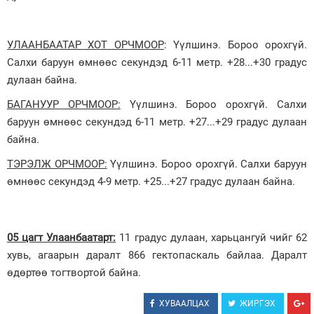
УЛААНБААТАР ХОТ ОРЧМООР
: Үүлшинэ. Бороо орохгүй.
Салхи баруун өмнөөс секундэд 6-11 метр. +28...+30 градус
дулаан байна.
БАГАНУУР ОРЧМООР:
Үүлшинэ. Бороо орохгүй. Салхи
баруун өмнөөс секундэд 6-11 метр. +27...+29 градус дулаан
байна.
ТЭРЭЛЖ ОРЧМООР:
Үүлшинэ. Бороо орохгүй. Салхи баруун
өмнөөс секундэд 4-9 метр. +25...+27 градус дулаан байна.
05 цагт Улаанбаатарт:
11 градус дулаан, харьцангуй чийг 62
хувь, агаарын даралт 866 гектопаскаль байлаа. Даралт
өдөртөө тогтвортой байна.
ХУВААЛЦАХ
ЖИРГЭХ