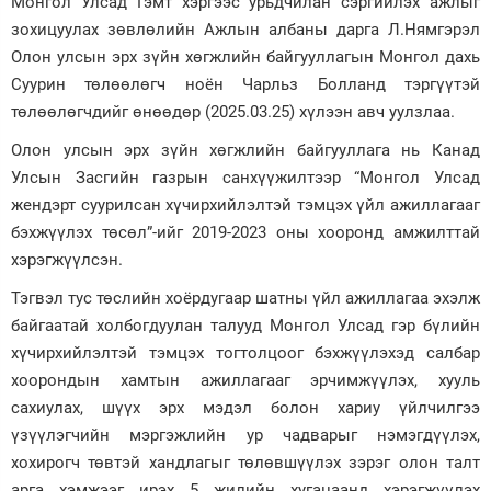
Монгол Улсад Гэмт хэргээс урьдчилан сэргийлэх ажлыг
зохицуулах зөвлөлийн Ажлын албаны дарга Л.Нямгэрэл
Зурхай
Олон улсын эрх зүйн хөгжлийн байгууллагын Монгол дахь
Суурин төлөөлөгч ноён Чарльз Болланд тэргүүтэй
төлөөлөгчдийг өнөөдөр (2025.03.25) хүлээн авч уулзлаа.
Олон улсын эрх зүйн хөгжлийн байгууллага нь Канад
Улсын Засгийн газрын санхүүжилтээр “Монгол Улсад
жендэрт суурилсан хүчирхийлэлтэй тэмцэх үйл ажиллагааг
бэхжүүлэх төсөл”-ийг 2019-2023 оны хооронд амжилттай
хэрэгжүүлсэн.
Тэгвэл тус төслийн хоёрдугаар шатны үйл ажиллагаа эхэлж
байгаатай холбогдуулан талууд Монгол Улсад гэр бүлийн
хүчирхийлэлтэй тэмцэх тогтолцоог бэхжүүлэхэд салбар
хоорондын хамтын ажиллагааг эрчимжүүлэх, хууль
сахиулах, шүүх эрх мэдэл болон хариу үйлчилгээ
үзүүлэгчийн мэргэжлийн ур чадварыг нэмэгдүүлэх,
хохирогч төвтэй хандлагыг төлөвшүүлэх зэрэг олон талт
арга хэмжээг ирэх 5 жилийн хугацаанд хэрэгжүүлэх