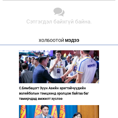
Сэтгэгдэл байхгүй байна.
ХОЛБООТОЙ
МЭДЭЭ
С.Бямбацогт Зүүн Азийн эрэгтэйчүүдийн
волейболын тэмцээнд оролцож байгаа баг
тамирчдад амжилт хүслээ