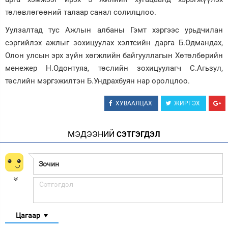
төлөвлөгөөний талаар санал солилцлоо.
Уулзалтад тус Ажлын албаны Гэмт хэргээс урьдчилан
сэргийлэх ажлыг зохицуулах хэлтсийн дарга Б.Одмандах,
Олон улсын эрх зүйн хөгжлийн байгууллагын Хөтөлбөрийн
менежер Н.Одонтуяа, төслийн зохицуулагч С.Агьзул,
төслийн мэргэжилтэн Б.Ундрахбуян нар оролцлоо.
ХУВААЛЦАХ
ЖИРГЭХ
МЭДЭЭНИЙ
СЭТГЭГДЭЛ
Цагаар