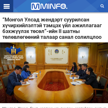
Эхлэл
“Монгол Улсад жендэрт суурилсан
хүчирхийлэлтэй тэмцэх үйл ажиллагааг
Цаг агаар
бэхжүүлэх төсөл”-ийн II шатны
төлөвлөгөөний талаар санал солилцлоо
Валют ханш
Улс төр
Эдийн засаг
Үзэл бодол
Спорт
Нийгэм
Дэлхий
Энтертайнмэнт