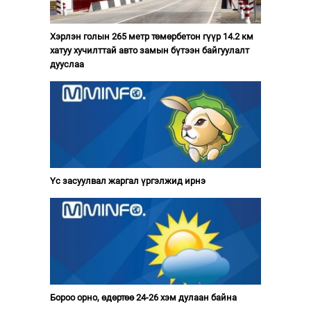
Хэрлэн голын 265 метр төмөрбетон гүүр 14.2 км
хатуу хучилттай авто замын бүтээн байгуулалт
дууслаа
Үс засуулвал жаргал үргэлжид ирнэ
Бороо орно, өдөртөө 24-26 хэм дулаан байна