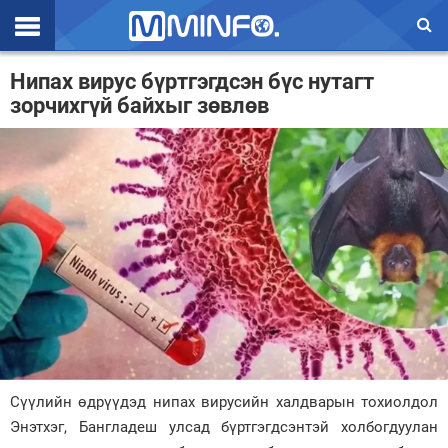
Эхлэл
Нипах вирус бүртгэгдсэн бүс нутагт
зорчихгүй байхыг зөвлөв
Цаг агаар
Валют ханш
Улс төр
Эдийн засаг
Үзэл бодол
Спорт
Нийгэм
Дэлхий
Сүүлийн өдрүүдэд нипах вирусийн халдварын тохиолдол
Энэтхэг, Бангладеш улсад бүртгэгдсэнтэй холбогдуулан
Энтертайнмэнт