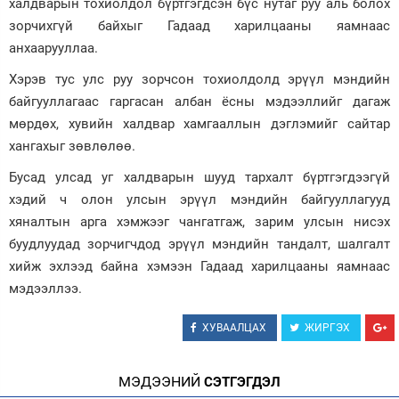
халдварын тохиолдол бүртгэгдсэн бүс нутаг руу аль болох
зорчихгүй байхыг Гадаад харилцааны яамнаас
Зурхай
анхаарууллаа.
Хэрэв тус улс руу зорчсон тохиолдолд эрүүл мэндийн
байгууллагаас гаргасан албан ёсны мэдээллийг дагаж
мөрдөх, хувийн халдвар хамгааллын дэглэмийг сайтар
хангахыг зөвлөлөө.
Бусад улсад уг халдварын шууд тархалт бүртгэгдээгүй
хэдий ч олон улсын эрүүл мэндийн байгууллагууд
хяналтын арга хэмжээг чангатгаж, зарим улсын нисэх
буудлуудад зорчигчдод эрүүл мэндийн тандалт, шалгалт
хийж эхлээд байна хэмээн Гадаад харилцааны яамнаас
мэдээллээ.
ХУВААЛЦАХ
ЖИРГЭХ
МЭДЭЭНИЙ
СЭТГЭГДЭЛ