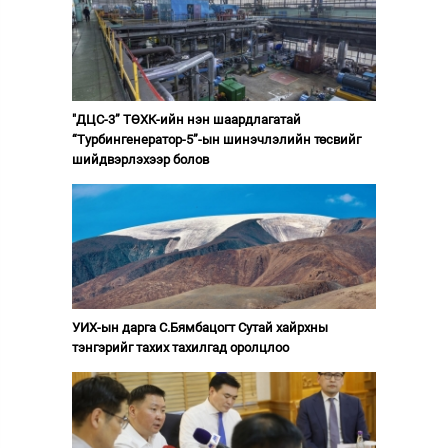
"ДЦС-3” ТӨХК-ийн нэн шаардлагатай
“Турбингенератор-5”-ын шинэчлэлийн төсвийг
шийдвэрлэхээр болов
УИХ-ын дарга С.Бямбацогт Сутай хайрхны
тэнгэрийг тахих тахилгад оролцлоо