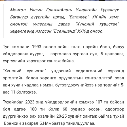
Зурхай
Монгол Улсын Ерөнхийлөгч Ухнаагийн Хүрэлсүх
Багануур дүүргийн иргэд
, “Багануур” ХК-ийн хамт
олонтой уулзсан
ы дараа “Хүнсний хувьсгал”
хөдөлгөөнд
нэгдсэн
“Есөншанд” ХХК-д очлоо.
Тус компани 1993 оноос хойш талх, нарийн боов, бялуу
үйлдвэрлэж дүүрэг, зэргэлдээ зургаан сум, 5 цэцэрлэг,
сургуулийн хэрэгцээг хангаж байна.
“Хүнсний хувьсгал” үндэсний хөдөлгөөний хүрээнд
эргэлтийн болон хөрөнгө оруулалтын хөнгөлөлттэй зээл
авч хүчин чадлаа нэмэн, бүтээгдэхүүнийхээ нэр төрлийг 5-
аас 11 болгожээ.
Тухайлбал 2023 онд үйлдвэрлэлийн хэмжээ 107 тн байсан
бол өдгөө 180 тн болж 68 хувиар өссөн, одоогоор
дүүргийнхээ зах зээлийн 20-25 хувийг хангаж байгаа тухай
Ерөнхий захирал Б.Нямбаатар танилцууллаа.