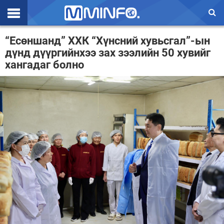
Эхлэл
“Есөншанд” ХХК “Хүнсний хувьсгал”-ын
дүнд дүүргийнхээ зах зээлийн 50 хувийг
Цаг агаар
хангадаг болно
Валют ханш
Улс төр
Эдийн засаг
Үзэл бодол
Спорт
Нийгэм
Дэлхий
Энтертайнмэнт