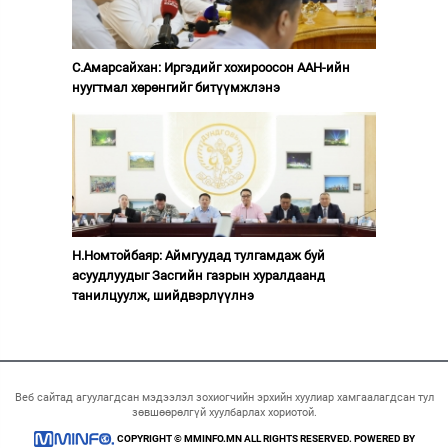
С.Амарсайхан: Иргэдийг хохироосон ААН-ийн
нуугтмал хөрөнгийг битүүмжлэнэ
Н.Номтойбаяр: Аймгуудад тулгамдаж буй
асуудлуудыг Засгийн газрын хуралдаанд
танилцуулж, шийдвэрлүүлнэ
Веб сайтад агуулагдсан мэдээлэл зохиогчийн эрхийн хуулиар хамгаалагдсан тул
зөвшөөрөлгүй хуулбарлах хориотой.
COPYRIGHT © MMINFO.MN ALL RIGHTS RESERVED. POWERED BY