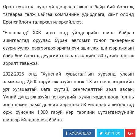
Орон нутагтаа хүнс үйлдвэрлэн ажлын байр бий болгож,
татвараа төлж байгаа компанийн удирдлага, хамт олонд
Ерөнхийлөгч талархал илэрхийллээ.
“Есөншанд” ХХК ирэх онд үйлдвэрийн шинэ байраа
ашиглалтад оруулах, бүрэн автомат тоног төхөөрөмж
суурилуулах, сэргээгдэх эрчим хүч ашиглах, шинээр ажлын
байр бий болгох, дүүргийнхээ зах зээлийн 50 хувийг хангах
зорилт тавьжээ.
2022-2025 онд “Хүнсний хувьсгал”-ын хүрээнд улсын
хэмжээнд 2,500 гаруй аж ахуйн нэгж 1.3 их наяд төгрөгийн
урт хугацаатай, бага хүүтэй, хөнгөлөлттэй зээл авсан.
Үүний дүнд аж ахуйн нэгжүүдийн хүчин чадал доод тал нь
хоёр дахин нэмэгдсэний зэрэгцээ 53 үйлдвэр ашиглалтад
орж, хүнсний 1,000 гаруй нэр төрлийн бүтээгдэхүүнийг
шинээр үйлдвэрлэж байна.
ХУВААЛЦАХ
ЖИРГЭХ