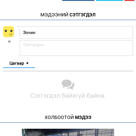
МЭДЭЭНИЙ
СЭТГЭГДЭЛ
Цагаар
Сэтгэгдэл байхгүй байна.
ХОЛБООТОЙ
МЭДЭЭ