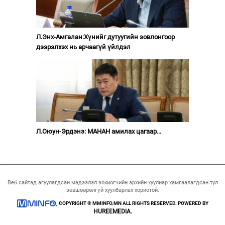
Л.Энх-Амгалан:Хүнийг дутуугийн зовлонгоор
дээрэлхэх нь арчаагүй үйлдэл
Л.Оюун-Эрдэнэ: МАНАН амилах цагаар…
Веб сайтад агуулагдсан мэдээлэл зохиогчийн эрхийн хуулиар хамгаалагдсан тул
зөвшөөрөлгүй хуулбарлах хориотой.
COPYRIGHT © MMINFO.MN ALL RIGHTS RESERVED. POWERED BY
HUREEMEDIA.