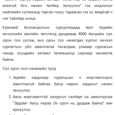
өгөхгүй бол нөхөн төлбөр төлүүлнэ” гэх мэдээлэл
нийгмийн сүлжээнд тарсан гэхүү тараасан гэх үү ямартай ч
нэг тайлбар хэлье.
Ерөнхий боловсролын сургуулиудад жил бүрийн
хичээлийн жилийн төгсгөлд дунджаар 4000 багшийн сул
орон тоо үүсэж, энэ орон тоо нөхөгдөх хүртэл хичээл
сургалтын үйл ажиллагаа тасалдаж, улмаар сурлагын
чанар, хүүхдийн хөгжил төлөвшилд сөргөөр нөлөөлж
байна.
Сул орон тоог нөхөхийн тулд
төрийн зардлаар суралцсан ч мэргэжлээрээ
ажиллахгүй байгаа багш нарын зардлыг нөхөн
төлүүлэх;
багш мэргэжилтэй залуусыг салбарт нь ажиллуулах
“Эрдэмт багш нараа Эх орон нь дуудаж байна” аян
өрнүүлэх;