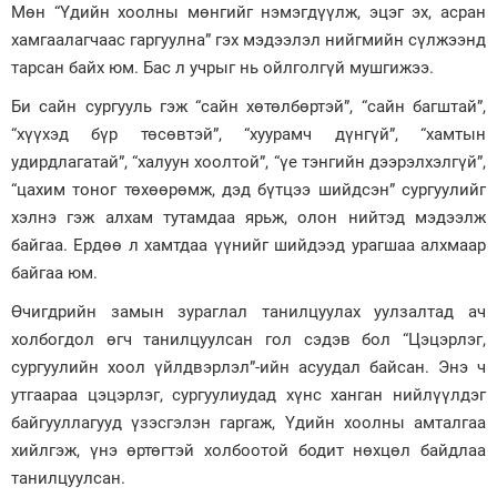
Мөн ️“Үдийн хоолны мөнгийг нэмэгдүүлж, эцэг эх, асран
хамгаалагчаас гаргуулна” гэх мэдээлэл нийгмийн сүлжээнд
тарсан байх юм. Бас л учрыг нь ойлголгүй мушгижээ.
Би сайн сургууль гэж “сайн хөтөлбөртэй”, “сайн багштай”,
“хүүхэд бүр төсөвтэй”, “хуурамч дүнгүй”, “хамтын
удирдлагатай”, “халуун хоолтой”, “үе тэнгийн дээрэлхэлгүй”,
“цахим тоног төхөөрөмж, дэд бүтцээ шийдсэн” сургуулийг
хэлнэ гэж алхам тутамдаа ярьж, олон нийтэд мэдээлж
байгаа. Ердөө л хамтдаа үүнийг шийдээд урагшаа алхмаар
байгаа юм.
Өчигдрийн замын зураглал танилцуулах уулзалтад ач
холбогдол өгч танилцуулсан гол сэдэв бол “Цэцэрлэг,
сургуулийн хоол үйлдвэрлэл”-ийн асуудал байсан. Энэ ч
утгаараа цэцэрлэг, сургуулиудад хүнс ханган нийлүүлдэг
байгууллагууд үзэсгэлэн гаргаж, Үдийн хоолны амталгаа
хийлгэж, үнэ өртөгтэй холбоотой бодит нөхцөл байдлаа
танилцуулсан.