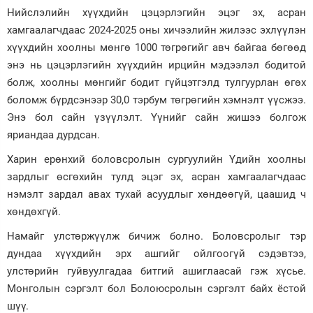
Нийслэлийн хүүхдийн цэцэрлэгийн эцэг эх, асран
хамгаалагчдаас 2024-2025 оны хичээлийн жилээс эхлүүлэн
хүүхдийн хоолны мөнгө 1000 төгрөгийг авч байгаа бөгөөд
энэ нь цэцэрлэгийн хүүхдийн ирцийн мэдээлэл бодитой
болж, хоолны мөнгийг бодит гүйцэтгэлд тулгуурлан өгөх
боломж бүрдсэнээр 30,0 тэрбум төгрөгийн хэмнэлт үүсжээ.
Энэ бол сайн үзүүлэлт. Үүнийг сайн жишээ болгож
яриандаа дурдсан.
Харин ерөнхий боловсролын сургуулийн Үдийн хоолны
зардлыг өсгөхийн тулд эцэг эх, асран хамгаалагчдаас
нэмэлт зардал авах тухай асуудлыг хөндөөгүй, цаашид ч
хөндөхгүй.
Намайг улстөржүүлж бичиж болно. Боловсролыг тэр
дундаа хүүхдийн эрх ашгийг ойлгоогүй сэдэвтээ,
улстөрийн гуйвуулгадаа битгий ашиглаасай гэж хүсье.
Монголын сэргэлт бол Болоюсролын сэргэлт байх ёстой
шүү.