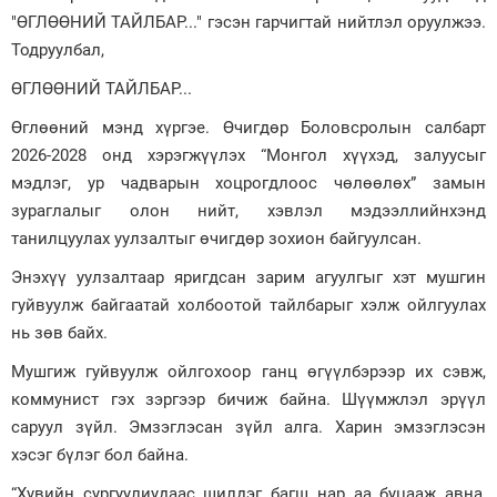
"ӨГЛӨӨНИЙ ТАЙЛБАР..." гэсэн гарчигтай нийтлэл оруулжээ.
Зурхай
Тодруулбал,
ӨГЛӨӨНИЙ ТАЙЛБАР...
Өглөөний мэнд хүргэе. Өчигдөр Боловсролын салбарт
2026-2028 онд хэрэгжүүлэх “Монгол хүүхэд, залуусыг
мэдлэг, ур чадварын хоцрогдлоос чөлөөлөх” замын
зураглалыг олон нийт, хэвлэл мэдээллийнхэнд
танилцуулах уулзалтыг өчигдөр зохион байгуулсан.
Энэхүү уулзалтаар яригдсан зарим агуулгыг хэт мушгин
гуйвуулж байгаатай холбоотой тайлбарыг хэлж ойлгуулах
нь зөв байх.
Мушгиж гуйвуулж ойлгохоор ганц өгүүлбэрээр их сэвж,
коммунист гэх зэргээр бичиж байна. Шүүмжлэл эрүүл
саруул зүйл. Эмзэглэсан зүйл алга. Харин эмзэглэсэн
хэсэг бүлэг бол байна.
“Хувийн сургуулиудаас шилдэг багш нар аа буцааж авна,