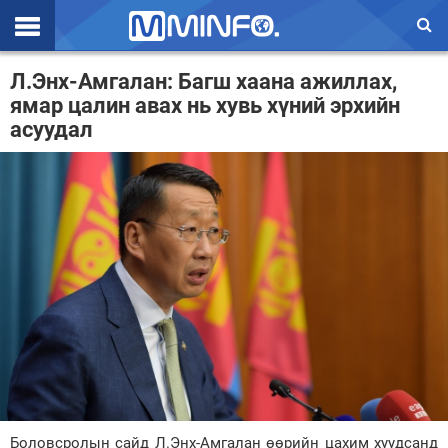
Эхлэл
Л.Энх-Амгалан: Багш хаана ажиллах,
ямар цалин авах нь хувь хүний эрхийн
Цаг агаар
асуудал
Валют ханш
Улс төр
Эдийн засаг
Үзэл бодол
Спорт
Нийгэм
Дэлхий
Энтертайнмэнт
Боловсролын сайд Л.Энх-Амгалан өөрийн цахим хуудсанд