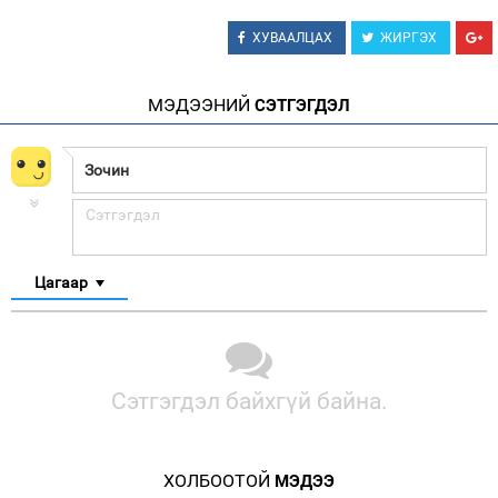
ХУВААЛЦАХ
ЖИРГЭХ
МЭДЭЭНИЙ
СЭТГЭГДЭЛ
Цагаар
Сэтгэгдэл байхгүй байна.
ХОЛБООТОЙ
МЭДЭЭ