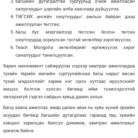
багшийн дутагдалтай сургуульд очиж ажилласан
залуучуудыг цэргийн алба хааснаар дүйцүүлэх;
ТӨГСӨХ ангийн оюутнуудыг ажлын байран дээр
ажиллуулан төгсгөх;
багш бус мэргэжлээр төгссөн болон төгсөх
оюутнуудад зориулсан тусгай хөтөлбөр хэрэгжүүлэх;
Teach Mongolia хөтөлбөрийг өргөжүүлэх зэрэг
саналуудыг танилцуулсан.
Харин менежмент сайжруулах нэрээр хамтран ажиллахдаа
тухайн төрийн өмчийн сургуулийнхаа багш нарыг авсан
тухай мэдээллийг зарим нэг орон нутгаас ирүүлснийг
жишээ болгож хэлсэн бөгөөд ийм тохиолдолтой
эвлэрэхгүй гэдгээ сайдын хувьд дахин хэлье.
Багш хаана ажиллах, ямар цалин авах нь хувь хүний эрхийн
асуудал бөгөөд багшийн дутагдлаас гарахад төр, хувийн
хэвшил харилцан биесээ дэмжиж, хамтран ажиллахыг
уриалж байна.