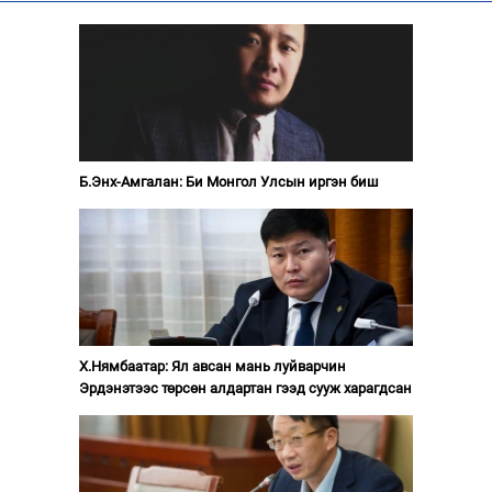
Б.Энх-Амгалан: Би Монгол Улсын иргэн биш
Х.Нямбаатар: Ял авсан мань луйварчин
Эрдэнэтээс төрсөн алдартан гээд сууж харагдсан