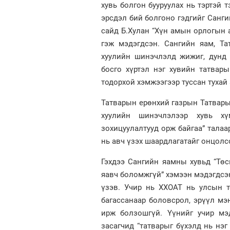
хувь болгон бууруулах нь тэртэй 
эрсдэл бий болгоно гэдгийг Санг
сайд Б.Хулан “Хүн амын орлогын а
гэж мэдэгдсэн. Сангийн яам, Та
хуулийн шинэчлэлд жижиг, дунд 
босго хүртэл нэг хувийн татвар
тодорхой хэмжээгээр туссан тухай
Татварын ерөнхий газрын Татвары
хуулийн шинэчлэлээр хувь хү
зохицуулалтууд орж байгаа” талаа
нь авч үзэх шаардлагатайг онцолс
Гэхдээ Сангийн яамны хувьд “Төс
яавч боломжгүй” хэмээн мэдэгдсэн
үзэв. Учир нь ХХОАТ нь улсын т
багассанаар боловсрол, эрүүл мэ
ирж болзошгүй. Үүнийг учир мэ
засагчид “татварыг бүхэлд нь нэг