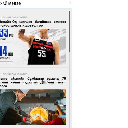
РХАЙ
МЭДЭЭ
 цагийн өмнө өмнө
Энхийн-Од шигшээ багийнхаа өмнөөс
+ оноо, хожлын довтолгоо
 цагийн өмнө өмнө
лэнгэ аймгийн Сүхбаатар суманд 70
т-ын хүчин чадалтай ДЦС-ын галыг
алаа