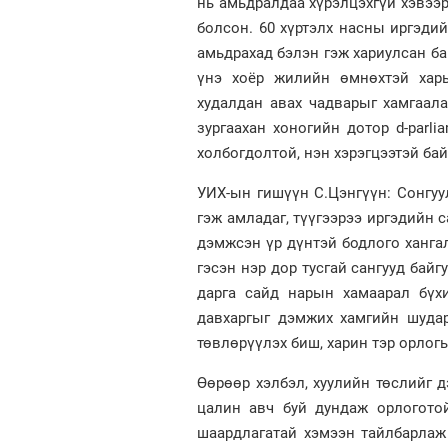
нь амьдралдаа хүрэлцэхгүй хэвээр
болсон. 60 хүртэлх насны иргэди
амьдрахад бэлэн гэж хариулсан ба
үнэ хоёр жилийн өмнөхтэй харь
худалдан авах чадварыг хамгаала
зургаахан хоногийн дотор d-parli
холбогдолтой, нэн хэрэгцээтэй бай
УИХ-ын гишүүн С.Цэнгүүн: Сонгуу
гэж амладаг, түүгээрээ иргэдийн 
дэмжсэн үр дүнтэй бодлого ханга
гэсэн нэр дор тусгай сангууд байг
дарга сайд нарын хамаарал бүх
давхаргыг дэмжих хамгийн шудар
төвлөрүүлэх биш, харин тэр орлогы
Өөрөөр хэлбэл, хуулийн төслийг 
цалин авч буй дундаж орлоготой
шаардлагатай хэмээн тайлбарлаж 