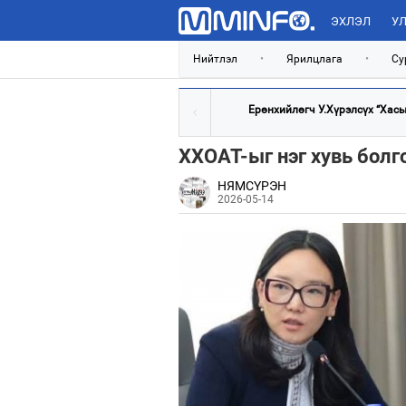
ЭХЛЭЛ
УЛ
Нийтлэл
•
Ярилцлага
•
Су
Ерөнхийлөгч У.Хүрэлсүх “Хасын
ХХОАТ-ыг нэг хувь болго
НЯМСҮРЭН
2026-05-14