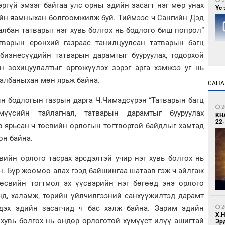
тэргүй эмзэг байгаа улс орны эдийн засагт нэг мөр унах
Үс 
ийн яамныхан болгоомжилж буй. Тиймээс ч Сангийн Дэд
лбан татварыг нэг хувь болгох нь бодлого биш попрол”
тварын ерөнхий газраас танилцуулсан татварын багц
бизнесүүдийн татварын дарамтыг бууруулах, тодорхой
ын зохицуулалтыг өргөжүүлэх зэрэг арга хэмжээ уг нь
 албаныхан мөн ярьж байна.
САНА
6
н бодлогын газрын дарга Ч.Чимэдсүрэн “Татварын багц
Бо
ба
2
мүүсийн тайлагнал, татварын дарамтыг бууруулах
KH
22-
р ярьсан ч төсвийн орлогын тогтвортой байдлыг хамтад
он байна.
вийн орлого тасрах эрсдэлтэй учир нэг хувь болгох нь
. Бүр жоомоо алах гээд байшингаа шатаав гэж ч айлгаж
өсвийн тогтмол эх үүсвэрийн нэг бөгөөд энэ орлого
2
нд, халамж, төрийн үйлчилгээний санхүүжилтэд дарамт
Мо
то
2
дэх эдийн засагчид ч бас хэлж байна. Зарим эдийн
Х.
 хувь болгох нь өндөр орлоготой хүмүүст илүү ашигтай
Эр