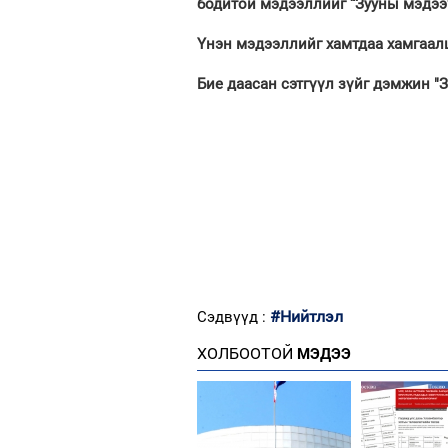
бодитой мэдээллийг “Зууны мэдээ
Үнэн мэдээллийг хамтдаа хамгаалц
Бие даасан сэтгүүл зүйг дэмжин "
#Нийтлэл
Сэдвүүд :
ХОЛБООТОЙ
МЭДЭЭ