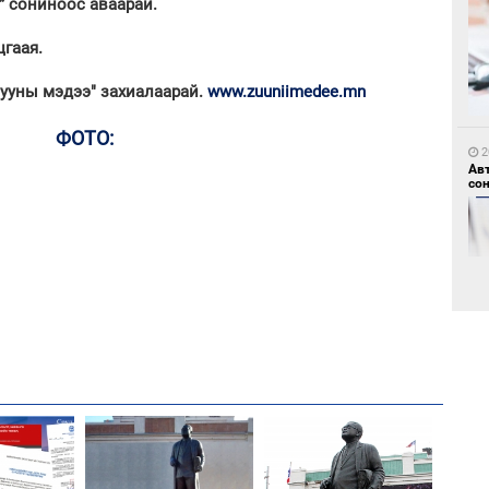
” сониноос аваарай.
гаая.
Зууны мэдээ" захиалаарай.
www.zuuniimedee.mn
2
ФОТО:
“Ц
хэл
2
Ав
со
1
"Д
“Т
2
тө
“Ну