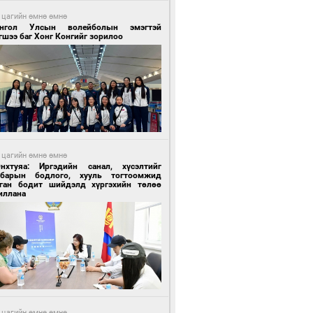
 цагийн өмнө өмнө
нгол Улсын волейболын эмэгтэй
шээ баг Хонг Конгийг зорилоо
 цагийн өмнө өмнө
Энхтуяа: Иргэдийн санал, хүсэлтийг
лбарын бодлого, хууль тогтоомжид
сган бодит шийдэлд хүргэхийн төлөө
иллана
 цагийн өмнө өмнө