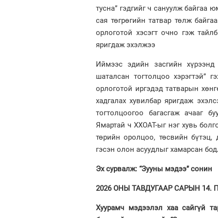
тусна” гэдгийг ч сануулж байгаа ю
сая төгрөгийн татвар төлж байга
орлоготой хэсэгт очно гэж тайл
яригдаж эхэлжээ
Иймээс эдийн засгийн хүрээнд 
шаталсан тогтолцоо хэрэгтэй” г
орлоготой иргэдэд татварын хөнг
хадгалах хувилбар яригдаж эхэлс
тогтолцоогоо багасгаж ачааг бу
Ямартай ч ХХОАТ-ыг нэг хувь болго
төрийн оролцоо, төсвийн бүтэц,
гэсэн олон асуудлыг хамарсан бод
Эх сурвалж: “Зууны мэдээ” сонин
2026 ОНЫ ТАВДУГААР САРЫН 14. ПҮ
Хуурамч мэдээлэл хаа сайгүй та