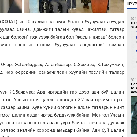
ШУУ
1
(ХХОАТ)-ыг 10 хувиас нэг хувь болгон бууруулах асуудал
Ш.
30
гуулаад байна. Дэмжигч талын хувьд “ажилтай, татвар
х цаг болсон” гэж үзэж байгаа бол “жасын нярав” болсон
вийн орлогыг огцом бууруулах эрсдэлтэй” хэмээн
чир, Ж.Галбадрах, А.Ганбаатар, С.Замира, Х.Тэмүүжин,
лд нар өөрсдийн санаачилсан хуулийн төслийн талаар
4
Сэ
МВ
үүн Ж.Баярмаа: Ард иргэдийн гар дээр авч буй цалин
аса
онгол Улсын голч цалин өнөөдөр 2.2 сая орчим төгрөг
 хэвээр байна. Хувь хүний орлогын албан татварын нийт
гтмол цалин авдаг иргэд бүрдүүлж байна. Монгол Улсын
үн энэ татварын гол ачааг үүрч байна. Гэвч энэ дундаж
зээлээс зээлийн хооронд амьдарч байна. Авч буй цалин