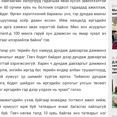
 байгаагаас залуучууд гадагшаа явах хүсэл эрмэлзэлтэй
5
йн 60 орчим хувь нь боломж олдвол гадаадад ажиллаж,
Мо
йдаг. Өргөн хэрэглээний барааны үнэ, тэр дундаа махны
шиг
цуулахад хоёр дахин өссөн. Ийм нөхцөлд иргэдийн
х арга хэмжээ авах хэрэгтэй байна. Мөн энэ асуудлыг
ament-д 100 мянга гаруй хүн дэмжсэн нь ямар чухал ач
гааг илэрхийлж байна” гэв.
лиар улс төрийн бүх намууд дундаж давхаргаа дэмжинэ
саналыг авдаг. Гэвч бодит байдал дээр дундаж давхаргаа
5
Д.
лттай хэрэгжсэнгүй. Харин ч дундаж давхаргыг дэмжинэ
са
ту
уулж, энгийн иргэд бус төрийн өндөр албан тушаалтнууд,
аж
ий хүмүүс үр шимийг хүртэж ирлээ. Тиймээс дундаж
га, бодит шийдэл нь иргэдийн орлогыг улсын төсөвт
г иргэдийн гар дээр үлдээх нь чухал” гэлээ.
дэмжигчдийн үзэж буйгаар өнөөдөр тогтмол ажил хийж,
 хүмүүст ирж буй татварын ачааг багасгах зайлшгүй
буй. Гэвч нөгөө талд 10 хувь байгаа энэ татварыг нэг
5