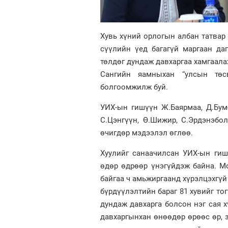
Хувь хүний орлогын албан татвар 
сүүлийн үед багагүй маргаан да
төлдөг дундаж давхаргаа хамгаала
Сангийн яамныхан “улсын төс
болгоомжилж буй.
УИХ-ын гишүүн Ж.Баярмаа, Д.Бум-О
С.Цэнгүүн, Ө.Шижир, С.Эрдэнэбо
өчигдөр мэдээлэл өглөө.
Хуулийг санаачилсан УИХ-ын гиш
өдөр өдрөөр үнэгүйдэж байна. М
байгаа ч амьжиргаанд хүрэлцэхгүй
бүрдүүлэлтийн бараг 81 хувийг то
дундаж давхарга болсон нэг сая х
давхаргынхан өнөөдөр өрөөс өр, 