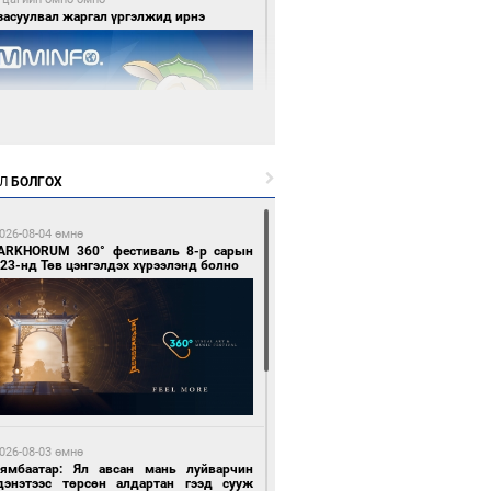
засуулвал жаргал үргэлжид ирнэ
Л
БОЛГОХ
 цагийн өмнө өмнө
роо орно, өдөртөө 24-26 хэм дулаан
йна
026-08-04 өмнө
ARKHORUM 360° фестиваль 8-р сарын
23-нд Төв цэнгэлдэх хүрээлэнд болно
1 цагийн өмнө өмнө
нголын баг хүрэл медалийн төлөө
глохоор боллоо
026-08-03 өмнө
Нямбаатар: Ял авсан мань луйварчин
дэнэтээс төрсөн алдартан гээд сууж