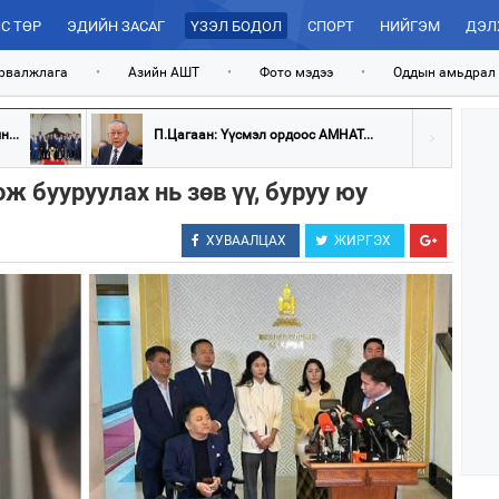
С ТӨР
ЭДИЙН ЗАСАГ
ҮЗЭЛ БОДОЛ
СПОРТ
НИЙГЭМ
ДЭЛ
рвалжлага
•
Азийн АШТ
•
Фото мэдээ
•
Оддын амьдрал
...
П.Цагаан: Үүсмэл ордоос АМНАТ...
ж бууруулах нь зөв үү, буруу юу
ХУВААЛЦАХ
ЖИРГЭХ