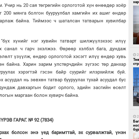
хар
м. Учир нь 20 сая төгрөгийн орлоготой хүн өнөөдөр хоёр
аг 200 мянга болгон бууруулбал хамгийн их ашиг өндөр
барлаж байна. Тиймээс ч шаталсан татварын хувилбар
“бүх хүнийг нэг хувийн татварт шилжүүлэхээс илүү
2
За
эх санал ч гарч эхэлжээ. Өөрөөр хэлбэл бага, дундаж
дэ
сав
2
өлөлт үзүүлж, өндөр орлоготой хэсэгт илүү өндөр хувь
Тө
ст
эн байна. Харин зарим улстөрчдийн зүгээс төр данхар
уруулах хэрэгтэй гэсэн байр суурийг илэрхийлж буй.
х асуудал нь зөвхөн татвар бууруулах тухай асуудал бус
 дундаж давхаргын бодит орлого, эдийн засгийн өсөлт
логын маргаан болон хувирч байна.
2
БН
АИ
2
РЭВ ГАРАГ. № 92 (7834)
хүс
Ба
но
бү
рхах болсон энэ үед баримттай, эх сурвалжтай, үнэн