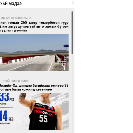
РХАЙ
МЭДЭЭ
 минутын өмнө өмнө
рлэн голын 265 метр төмөрбетон гүүр
2 км хатуу хучилттай авто замын бүтээн
гуулалт дууслаа
 цагийн өмнө өмнө
Энхийн-Од шигшээ багийнхаа өмнөөс 33
ог авч багаа хожилд хөтөллөө