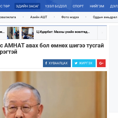
С ТӨР
ЭДИЙН ЗАСАГ
ҮЗЭЛ БОДОЛ
СПОРТ
НИЙГЭМ
ДЭЛ
рвалжлага
•
Азийн АШТ
•
Фото мэдээ
•
Оддын амьдрал
...
Ц.Идэрбат: Махны үнийн өсөлтөд...
с АМНАТ авах бол өмнөх шигээ тусгай
рэгтэй
ХУВААЛЦАХ
ЖИРГЭХ