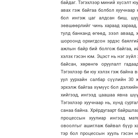
байдаг. Тэгэхлээр миний хүсэлт ю
авах гэж байгаа болбол хуучнаар 
бол ингэж цаг алдсан биш, шу
зөвшөөрлийг чинь хараад хараад
тулд банканд өгөөд, зээл аваад, 
шороонд орхигдсон эрдэс баялгий
ажлын байр бий болгож байгаа, и
хэлэх гэсэн юм. Эцэст нь нэг зүйл 
байсан, хөрөнгө оруулалт гадаа
Тэгэхлээр би юу хэлэх гэж байна в
уул уурхайн салбар сүүлийн 30
эрхэлж байгаа хүмүүс бол дэлхийн
хийгээд, ингээд цаашаа явна шүү 
Тэгэхлээр хуучнаар нь, хүнд сурт
санаа байна. Хрёрдугаарт байршла
процессын хуулиар ингээд мате
овоолгыг ашиглаж байвал бүүр ха
тэр бол процессын хууль гэсэн н