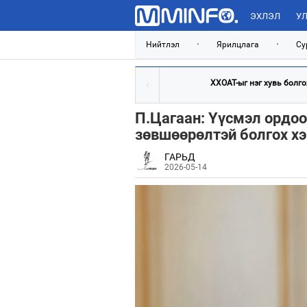
ЭХЛЭЛ
УЛ
Нийтлэл
•
Ярилцлага
•
Су
ХХОАТ-ыг нэг хувь болгож
П.Цагаан: Үүсмэл ордоо
зөвшөөрөлтэй болгох хэ
ГАРЬД
2026-05-14