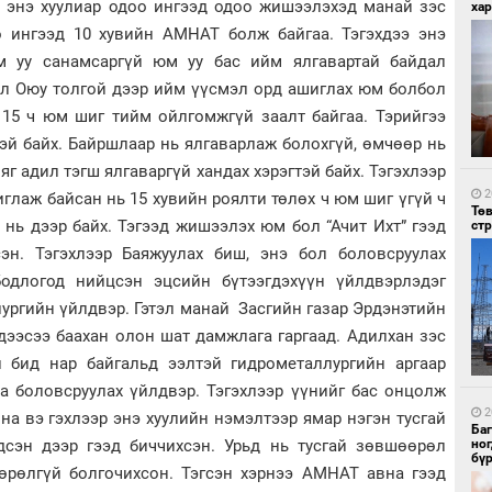
р энэ хуулиар одоо ингээд одоо жишээлэхэд манай зэс
хар
о ингээд 10 хувийн АМНАТ болж байгаа. Тэгэхдээ энэ
м уу санамсаргүй юм уу бас ийм ялгавартай байдал
ол Оюу толгой дээр ийм үүсмэл орд ашиглах юм болбол
 15 ч юм шиг тийм ойлгомжгүй заалт байгаа. Тэрийгээ
эй байх. Байршлаар нь ялгаварлаж болохгүй, өмчөөр нь
2
яг адил тэгш ялгаваргүй хандах хэрэгтэй байх. Тэгэхлээр
Мо
то
2
глаж байсан нь 15 хувийн роялти төлөх ч юм шиг үгүй ч
Тө
нь дээр байх. Тэгээд жишээлэх юм бол “Ачит Ихт” гээд
ст
эн. Тэгэхлээр Баяжуулах биш, энэ бол боловсруулах
бодлогод нийцсэн эцсийн бүтээгдэхүүн үйлдвэрлэдэг
ургийн үйлдвэр. Гэтэл манай Засгийн газар Эрдэнэтийн
дээсээ баахан олон шат дамжлага гаргаад. Адилхан зэс
эл бид нар байгальд ээлтэй гидрометаллургийн аргаар
2
аа боловсруулах үйлдвэр. Тэгэхлээр үүнийг бас онцолж
За
дэ
2
йна вэ гэхлээр энэ хуулийн нэмэлтээр ямар нэгэн тусгай
сав
Ба
но
дсэн дээр гээд биччихсэн. Урьд нь тусгай зөвшөөрөл
бү
өрөлгүй болгочихсон. Тэгсэн хэрнээ АМНАТ авна гээд