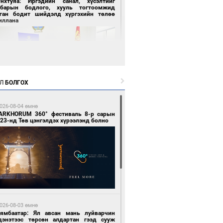
Энхтуяа: Иргэдийн санал, хүсэлтийг
лбарын бодлого, хууль тогтоомжид
сган бодит шийдэлд хүргэхийн төлөө
иллана
Л
БОЛГОХ
 цагийн өмнө өмнө
026-08-04 өмнө
засуулвал жаргал үргэлжид ирнэ
ARKHORUM 360° фестиваль 8-р сарын
23-нд Төв цэнгэлдэх хүрээлэнд болно
 цагийн өмнө өмнө
роо орно, өдөртөө 24-26 хэм дулаан
026-08-03 өмнө
йна
Нямбаатар: Ял авсан мань луйварчин
дэнэтээс төрсөн алдартан гээд сууж