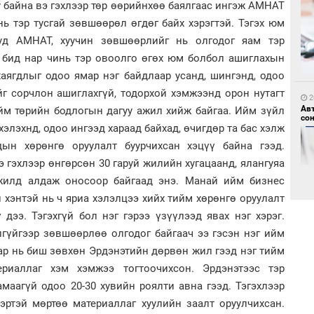
у байна вэ гэхлээр төр өөрийнхөө баялгаас ингэж АМНАТ
нь тэр тусгай зөвшөөрөл өгдөг байх хэрэгтэй. Тэгэх юм
уд АМНАТ, хуучин зөвшөөрлийг нь олгодог яам тэр
, бид нар чинь тэр овоолго өгөх юм болбол ашиглахын
хаягдлыг одоо ямар нэг байдлаар усанд, шингэнд, одоо
2
БН
г сорчлон ашиглахгүй, тодорхой хэмжээнд орон нутагт
АИ
2
хүс
Ав
йм төрийн бодлогын дагуу ажил хийж байгаа. Ийм зүйл
со
хэлэхнд, одоо ингээд хараад байхад, өчигдөр та бас хэлж
дын хөрөнгө оруулалт буурчихсан хэцүү байна гээд.
э гэхлээр өнгөрсөн 30 гаруй жилийн хугацаанд, ялангуяа
 жилд алдаж оносоор байгаад энэ. Манай ийм бизнес
 хэнтэй нь ч яриа хэлэлцээ хийх тийм хөрөнгө оруулалт
дээ. Тэгэхгүй бол нэг гэрээ үзүүлээд явах нэг хэрэг.
2
алгүйгээр зөвшөөрлөө олгодог байгаач ээ гэсэн нэг ийм
“Ц
2
хэл
“Ну
ар нь биш зөвхөн Эрдэнэтийн дөрвөн жил гээд нэг тийм
риаллаг хэм хэмжээ тогтоочихсон. Эрдэнэтээс тэр
маагүй одоо 20-30 хувийн роялти авна гээд. Тэгэхлээр
эртэй мөртөө материаллаг хуулийн заалт оруулчихсан.