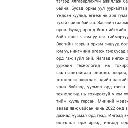
тэгээд ялгаварлахгүй ажиллаж ба
байна. Бусад орны уул уурхайта
Үндсэн хуульд, өгөөж нь ард түмэ
тухай яриад байгаа. Засгийн газры
орно. Бусад оронд бол нийгмийн
байр гэдэг ч юм уу нэг тиймэрхү
Засгийн газрын эрхэм гишүүд бо
юм уу, нийгмийн өгөөж гэж бусад 
орд гэж зүйл бий. Яагаад ингэж х
уурхайн технологид нь тохир
шалтгаантайгаар овоолго шороо,
технологи ашиглаж эдийн засгийн
ярьж байгаад үүсмэл орд гэсэн 
технологид нь тохирохгүй ч юм уу
тийм хууль гарсан. Мииний мэдэ
аваад явж байсан чинь 2022 онд з
дахиад үүсмэл орд гээд. Ингээд э
өөрчлөлт орж ирээд, ингээд тэд