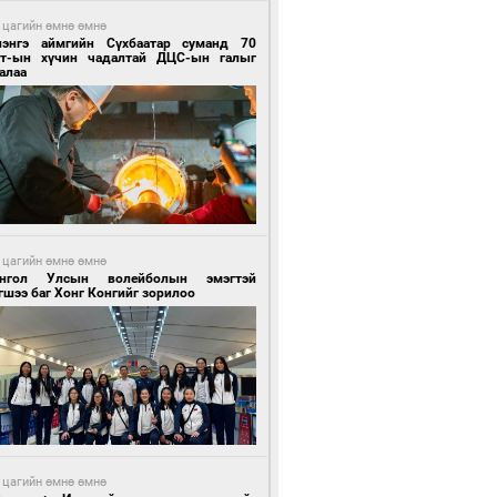
 цагийн өмнө өмнө
лэнгэ аймгийн Сүхбаатар суманд 70
т-ын хүчин чадалтай ДЦС-ын галыг
алаа
 цагийн өмнө өмнө
нгол Улсын волейболын эмэгтэй
шээ баг Хонг Конгийг зорилоо
 цагийн өмнө өмнө