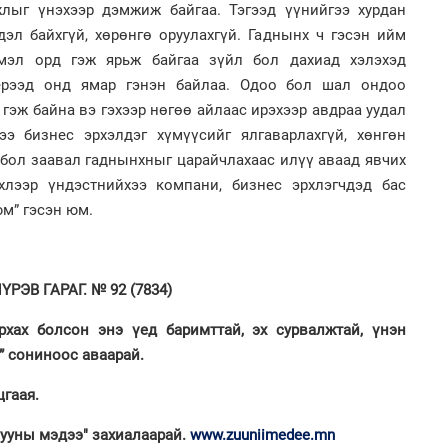
жлыг үнэхээр дэмжиж байгаа. Тэгээд үүнийгээ хурдан
эл байхгүй, хөрөнгө оруулахгүй. Гаднынх ч гэсэн ийм
смэл орд гэж ярьж байгаа зүйл бол дахиад хэлэхэд
1
2
ерээд онд ямар гэнэн байлаа. Одоо бол шал ондоо
"Д
"Х
“Т
ЕБС
 гэж байна вэ гэхээр нөгөө айлаас ирэхээр авдраа уудал
тө
ээ бизнес эрхэлдэг хүмүүсийг ялгаварлахгүй, хөнгөн
бол заавал гаднынхныг царайчлахаас илүү аваад явчих
хлээр үндэстнийхээ компани, бизнес эрхлэгчдэд бас
юм” гэсэн юм.
2
1
РЭВ ГАРАГ. № 92 (7834)
Хө
Во
та
хэс
рхах болсон энэ үед баримттай, эх сурвалжтай, үнэн
” сониноос аваарай.
гаая.
Зууны мэдээ" захиалаарай.
www.zuuniimedee.mn