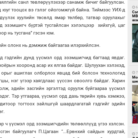
аялгийн санл төвлөрүүлэхээр санамж бичиг байгуулсан.
6
ид юуг тооцох вэ гэлэг ойогомжгүй байна. Тиймээс УИХ-д
Сэ
МВ
дүүлэх хуулийн төсөлд ямар төлбөр, татвар оруулахыг
аса
рд эзэмшигч бүртэй тусгайлсан хэлэлцээр хийхгүй, цаг
ор нь тусгана” гэсэн юм.
ийн олонх нь дэмжиж байгаагаа илэрхийлсэн.
ид гэдгийн дунд үүсмэл орд эзэмшигчид багтаад явдаг.
 хоёрын хооронд асар их ялгаа байдаг. Шулуухан хэлэхэд,
н орыг ашиглах олборлох явцад бий болсон технологид
7
Мо
хгшы, нэг үгээр хаягдлаас үүссэн овоолго байдаг. Харин
шиг
олж, эдийн засгийн эргэлтэд оруулж буйгаараа үүсмэл
дэг. Тэр утгаараа, үүсмэл орд дахь төрийн хувь хэмжээ,
одитоор тогтоох зайлшгүй шаардлагатай гэдгийг эдийн
эг.
эр ч үүсмэл орд эзэмшигчдийн төлөөллүүд үгээ хэлсэн.
сгэн байгуулагч П.Цагаан “...Ерөнхий сайдын хурдтай,
7