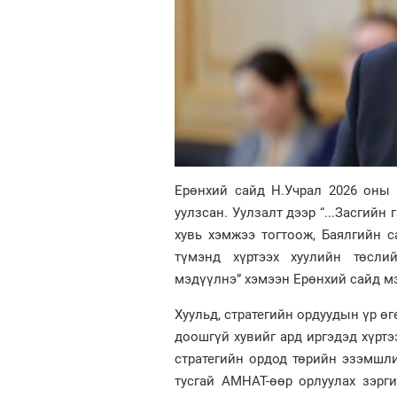
Ерөнхий сайд Н.Учрал 2026 оны 
уулзсан. Уулзалт дээр “...Засгийн
хувь хэмжээ тогтоож, Баялгийн 
түмэнд хүртээх хуулийн төсли
мэдүүлнэ” хэмээн Ерөнхий сайд м
Хуульд, стратегийн ордуудын үр ө
доошгүй хувийг ард иргэдэд хүртээ
стратегийн ордод төрийн эзэмшл
тусгай АМНАТ-өөр орлуулах зэрги