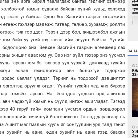
Д.
йгаа энэ арга барил таалагдаж байгаа гэдгийг хэлмээр
са
й холбоотой юмыг судалж байсан хүний хувьд хэлэхэд
ту
аж
нд гэсэн үг байгаа. Одоо бол Засгийн газрын өгөөжийн
н өгөөж гэхлээр мэдээж, татвар, төлбөр, хураамж, роялти
 өгөөж гэж тооцдог. Тэрэн дээр бол, жишээлбэл ажлын
ү юм байх уу үгүй юү гэсэн ийм асуулт байгаа. Үүнийг
л бодолцоно биз. Зөвхөн Засгийн газрын өгөөжөөр яах
САНА
орны жишиг авах юм уу. Өөр нэг зүйл гэхээр энэ үүсмэл
ууль гарсан юм бэ гэхлээр уул уурхайг дамжаад тухайн
7
2
Үс 
охгүй эсвэл технологиор авч болохгүй тодорхой
KH
22-
 эрдэс баялаг үлддэг. Тэрийг нь тодорхой дэвшилтэт
 эргэлтэд оруулж өгдөг. Үүнийг тухайн үед янз бүрээр
нэр томьёо гарсан. Нэг ёсондоо үндсэн орд ашиглах
, авч чадахгүй юмыг нь сүүлд ингэж ашигладаг. Тэгээд
хээр 40 гаруй тийм компани үүсмэл ордын зөвшөөрөл
өвшөөрлийг хүчингүй болгочихсон. Тэгээд дараагаар нь
7
нэ Ашигт малтмалын хууль яг сонгуулийн урд талд гэнэт
Бо
2
ба
эн хувийг нь авна, өдөн хувийг нь авна гээд баахан
Х.
Эр