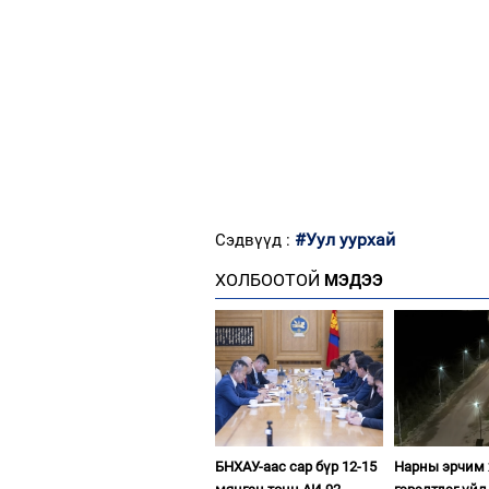
#Уул уурхай
Сэдвүүд :
ХОЛБООТОЙ
МЭДЭЭ
БНХАУ-аас сар бүр 12-15
Нарны эрчим 