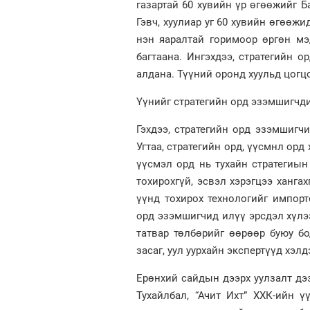
газартай 60 хувийн үр өгөөжийг Б
Гэвч, хуулиар уг 60 хувийн өгөөж
нэн яаралтай горимоор өргөн мэ
багтаана. Ингэхдээ, стратегийн о
алдана. Түүний оронд хуульд цогцо
Үүнийг стратегийн орд эзэмшигчд
Гэхдээ, стратегийн орд эзэмшигч
Угтаа, стратегийн орд, үүсмнл орд
үүсмэл орд нь тухайн стратегиы
тохирохгүй, эсвэл хэрэгцээ ханга
үүнд тохирох технологийг импорт
орд эзэмшигчид илүү эрсдэл хүлээ
татвар төлбөрийг өөрөөр буюу б
засаг, уул уурхайн экспертүүд хэлд
Ерөнхий сайдын дээрх уулзалт дэ
Тухайлбал, “Ачит Ихт” ХХК-ийн үү