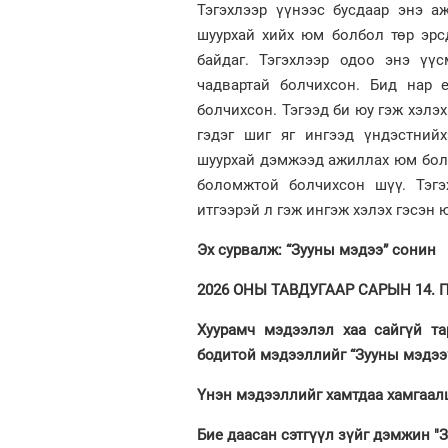
Тэгэхлээр үүнээс бусдаар энэ а
шуурхай хийх юм болбол төр эрсд
байдаг. Тэгэхлээр одоо энэ үү
чадвартай болчихсон. Бид нар 
болчихсон. Тэгээд би юу гэж хэлэх
гэдэг шиг яг ингээд үндэстнийх
шуурхай дэмжээд ажиллах юм бол
боломжтой болчихсон шүү. Тэгэ
итгээрэй л гэж ингэж хэлэх гэсэн 
Эх сурвалж: “Зууны мэдээ” сонин
2026 ОНЫ ТАВДУГААР САРЫН 14. ПҮ
Хуурамч мэдээлэл хаа сайгүй та
бодитой мэдээллийг “Зууны мэдээ
Үнэн мэдээллийг хамтдаа хамгаалц
Бие даасан сэтгүүл зүйг дэмжин "