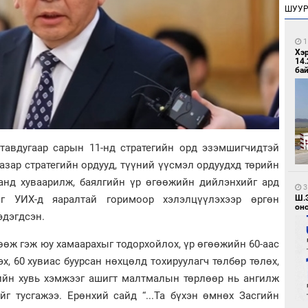
ШУУ
1
Хэ
14.
бай
тавдугаар сарын 11-нд стратегийн орд эзэмшигчидтэй
 газар стратегийн ордууд, түүний үүсмэл ордуудхд төрийн
санд хуваарилж, баялгийн үр өгөөжийн дийлэнхийг ард
3
Ш.
йг УИХ-д яаралтай горимоор хэлэлцүүлэхээр өргөн
оно
эдэгдсэн.
гөөж гэж юу хамаарахыг тодорхойлох, үр өгөөжийн 60-аас
х, 60 хувиас буурсан нөхцөлд тохируулагч төлбөр төлөх,
ийн хувь хэмжээг ашигт малтмалын төрлөөр нь ангилж
йг тусгажээ. Ерөнхий сайд “...Та бүхэн өмнөх Засгийн