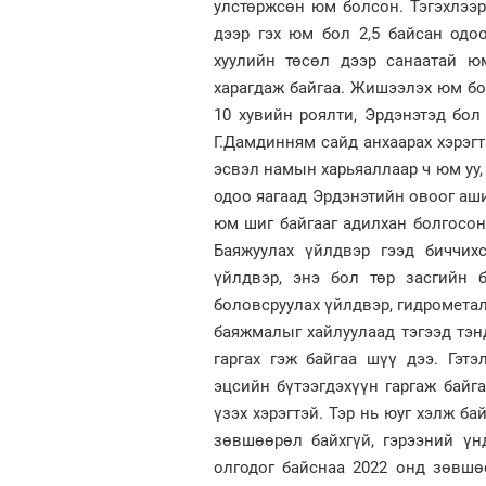
улстөржсөн юм болсон. Тэгэхлээ
дээр гэх юм бол 2,5 байсан одо
хуулийн төсөл дээр санаатай ю
харагдаж байгаа. Жишээлэх юм б
10 хувийн роялти, Эрдэнэтэд бол
Г.Дамдинням сайд анхаарах хэрэгт
эсвэл намын харьяаллаар ч юм уу, 
одоо яагаад Эрдэнэтийн овоог аши
юм шиг байгааг адилхан болгосон 
Баяжуулах үйлдвэр гээд биччихс
үйлдвэр, энэ бол төр засгийн 
боловсруулах үйлдвэр, гидрометал
баяжмалыг хайлуулаад тэгээд тэн
гаргах гэж байгаа шүү дээ. Гэт
эцсийн бүтээгдэхүүн гаргаж байг
үзэх хэрэгтэй. Тэр нь юуг хэлж ба
зөвшөөрөл байхгүй, гэрээний үн
олгодог байснаа 2022 онд зөвшө