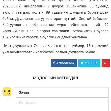
Улсын хэмжээнд өнгөрсөн долоо хоногт (2026.06.01-
2026.06.07) нийслэлийн 9 дүүрэг, 15 аймгийн 30 суманд
Зурхай
аюулт үзэгдэл, ослын 89 удаагийн дуудлага бүртгэгдсэн
байна. Дуудлагын дагуу төв, орон нутгийн Онцгой байдлын
байгууллагын алба хаагчид үүрэг гүйцэтгэж, нийт 12
иргэний амь насыг авран хамгаалж, утаажилтын бүсээс
167 иргэнийг гаргаж, аюулгүй байдлыг хангалаа.
Нийт дуудлагын 74 нь обьектын гал түймэр, 15 нь хүний
үйл ажиллагаатай холбоотой ослын дуудлага байна.
ХУВААЛЦАХ
ЖИРГЭХ
МЭДЭЭНИЙ
СЭТГЭГДЭЛ