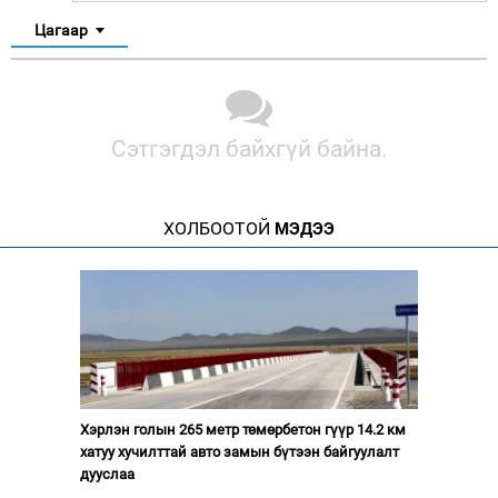
Цагаар
Сэтгэгдэл байхгүй байна.
ХОЛБООТОЙ
МЭДЭЭ
Хэрлэн голын 265 метр төмөрбетон гүүр 14.2 км
хатуу хучилттай авто замын бүтээн байгуулалт
дууслаа