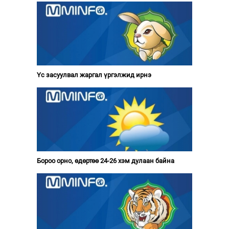
Үс засуулвал жаргал үргэлжид ирнэ
Бороо орно, өдөртөө 24-26 хэм дулаан байна