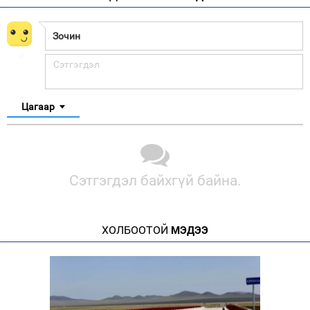
Цагаар
Сэтгэгдэл байхгүй байна.
ХОЛБООТОЙ
МЭДЭЭ