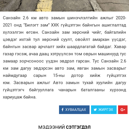
Зурхай
Санзайн 2.6 км авто замын шинэчлэлтийн ажлыг 2020-
2021 онд “Билэгт зам” ХХК гүйцэтгэн байнгын ашиглалтад
хүлээлгэн өгсөн. Санзайн зам хөрсний чийг, байгалийн
цэвдэг ихтэй тул хөрсний суулт, овойлт амархан үүсдэг,
байнгын засвар арчлалт хийх шаардлагатай байдаг. Хавар
газар гэсэж, ачаа даац хэтрүүлсэн том оврын машинууд тус
замаар зорчсоноос үүдэн эвдрэл гарсан. Тус Санзайн 2.6
км зам дагуу эвдэрсэн авто зам, явган замын засварыг
наймдугаар сарын 15-ны дотор хийж гүйцэтгэх
юм.
Засварын ажлыг Авто замын тухай хуулийн дагуу
гүйцэтгэгч байгууллага чанарын баталгааны хүрээнд
хариуцаж байна.
ХУВААЛЦАХ
ЖИРГЭХ
МЭДЭЭНИЙ
СЭТГЭГДЭЛ