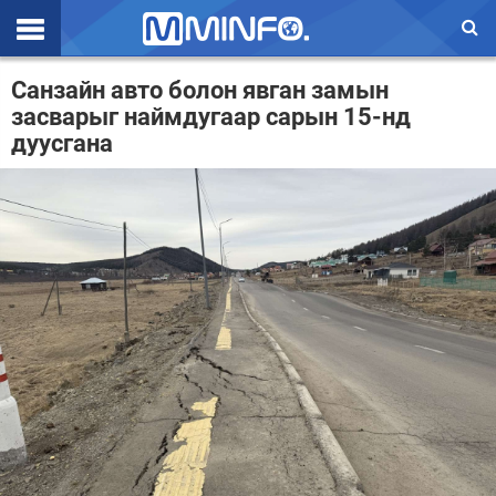
Эхлэл
Санзайн авто болон явган замын
засварыг наймдугаар сарын 15-нд
Цаг агаар
дуусгана
Валют ханш
Улс төр
Эдийн засаг
Үзэл бодол
Спорт
Нийгэм
Дэлхий
Энтертайнмэнт