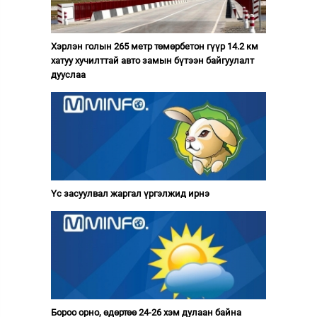
Хэрлэн голын 265 метр төмөрбетон гүүр 14.2 км
хатуу хучилттай авто замын бүтээн байгуулалт
дууслаа
Үс засуулвал жаргал үргэлжид ирнэ
Бороо орно, өдөртөө 24-26 хэм дулаан байна