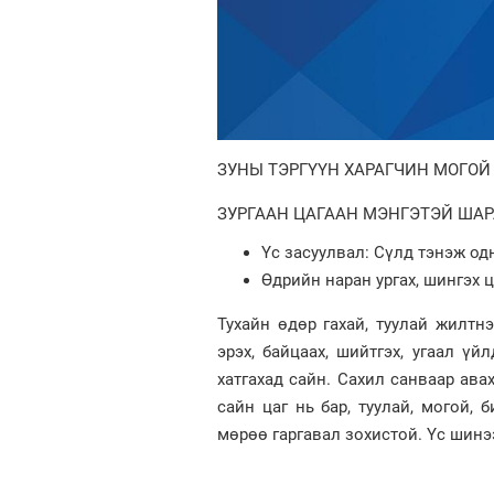
ЗУНЫ ТЭРГҮҮН ХАРАГЧИН МОГОЙ
ЗУРГААН ЦАГААН МЭНГЭТЭЙ ШАР
Үс засуулвал: Сүлд тэнэж од
Өдрийн наран ургах, шингэх ца
Тухайн өдөр гахай, туулай жилтн
эрэх, байцаах, шийтгэх, угаал үй
хатгахад сайн. Сахил санваар авах
сайн цаг нь бар, туулай, могой, 
мөрөө гаргавал зохистой. Үс шинэ