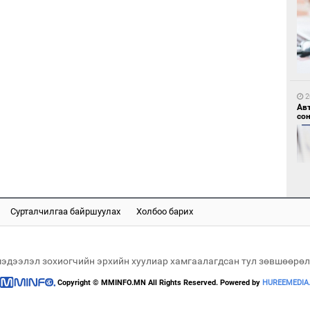
2
БН
АИ
2
хүс
Ав
со
Сурталчилгаа байршуулах
Холбоо барих
2
“Ц
2
хэл
“Ну
мэдээлэл зохиогчийн эрхийн хуулиар хамгаалагдсан тул зөвшөөрөл
Copyright © MMINFO.MN All Rights Reserved. Powered by
HUREEMEDIA