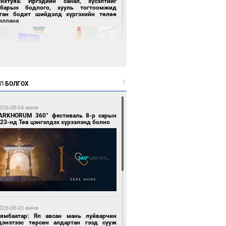
Энхтуяа: Иргэдийн санал, хүсэлтийг
лбарын бодлого, хууль тогтоомжид
сган бодит шийдэлд хүргэхийн төлөө
иллана
Л
БОЛГОХ
 цагийн өмнө өмнө
026-08-04 өмнө
засуулвал жаргал үргэлжид ирнэ
ARKHORUM 360° фестиваль 8-р сарын
23-нд Төв цэнгэлдэх хүрээлэнд болно
 цагийн өмнө өмнө
роо орно, өдөртөө 24-26 хэм дулаан
026-08-03 өмнө
йна
Нямбаатар: Ял авсан мань луйварчин
дэнэтээс төрсөн алдартан гээд сууж