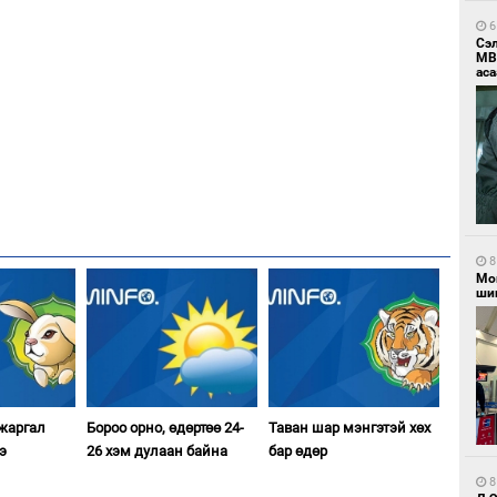
6
Сэ
МВ
аса
8
Мо
шиг
 жаргал
Бороо орно, өдөртөө 24-
Таван шар мэнгэтэй хөх
э
26 хэм дулаан байна
бар өдөр
8