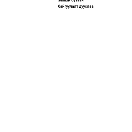
замын бүтээн
байгуулалт дууслаа