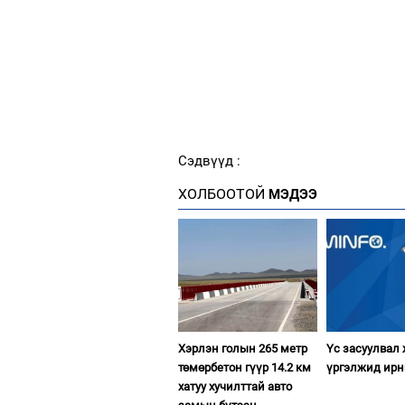
Сэдвүүд :
ХОЛБООТОЙ
МЭДЭЭ
Хэрлэн голын 265 метр
Үс засуулвал
төмөрбетон гүүр 14.2 км
үргэлжид ирн
хатуу хучилттай авто