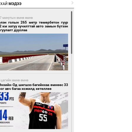
РХАЙ
МЭДЭЭ
7 минутын өмнө өмнө
рлэн голын 265 метр төмөрбетон гүүр
2 км хатуу хучилттай авто замын бүтээн
гуулалт дууслаа
 цагийн өмнө өмнө
Энхийн-Од шигшээ багийнхаа өмнөөс 33
ог авч багаа хожилд хөтөллөө