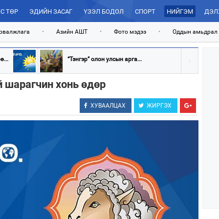
С ТӨР
ЭДИЙН ЗАСАГ
ҮЗЭЛ БОДОЛ
СПОРТ
НИЙГЭМ
ДЭЛ
рвалжлага
•
Азийн АШТ
•
Фото мэдээ
•
Оддын амьдрал
...
“Тэнгэр” олон улсын арга...
й шарагчин хонь өдөр
ХУВААЛЦАХ
ЖИРГЭХ