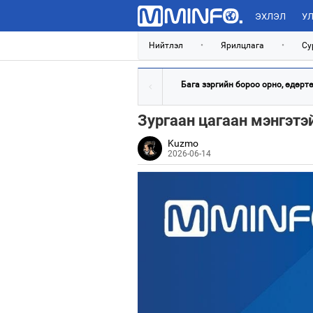
ЭХЛЭЛ
УЛ
Нийтлэл
•
Ярилцлага
•
Су
Бага зэргийн бороо орно, өдөртөө
Зургаан цагаан мэнгэтэ
Kuzmo
2026-06-14