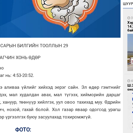
ШУУ
3
Хэ
14.
бай
 САРЫН БИЛГИЙН ТООЛЛЫН 29
АГЧИН ХОНЬ ӨДӨР
но
г нь: 4:53-20:52.
4
Ш.
ээ аливаа үйлийг хийхэд эерэг сайн. Эл өдөр гэмтнийг
оно
лдэх, мал худалдан авах, мал түгээх, хийморийн дарцаг
, хануур, төөнүүр хийлгэх, уул овоо тахихад муу. Өдрийн
бич, нохой, гахай болой. Хол газар яваар одогсод урагш
эр үргээлгэх буюу засуулахад тохиромжгүй.
ФОТО: