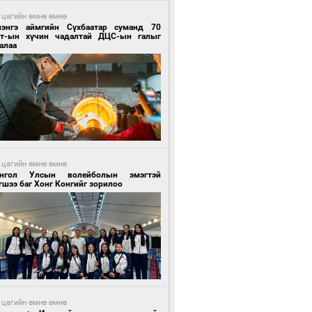
 цагийн өмнө өмнө
лэнгэ аймгийн Сүхбаатар суманд 70
т-ын хүчин чадалтай ДЦС-ын галыг
алаа
 цагийн өмнө өмнө
нгол Улсын волейболын эмэгтэй
шээ баг Хонг Конгийг зорилоо
 цагийн өмнө өмнө