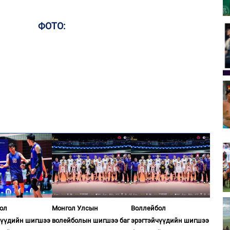
ФОТО:
ол
Монгол Улсын
Воллейбол
чүүдийн шигшээ
волейболын шигшээ баг
эрэгтэйчүүдийн шигшээ