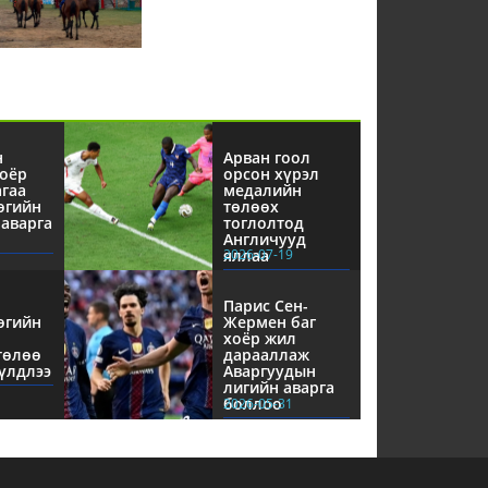
н
Арван гоол
оёр
орсон хүрэл
агаа
медалийн
өгийн
төлөөх
аварга
тоглолтод
Англичууд
яллаа
2026-07-19
Парис Сен-
өгийн
Жермен баг
хоёр жил
төлөө
дарааллаж
үлдлээ
Аваргуудын
лигийн аварга
боллоо
2026-05-31