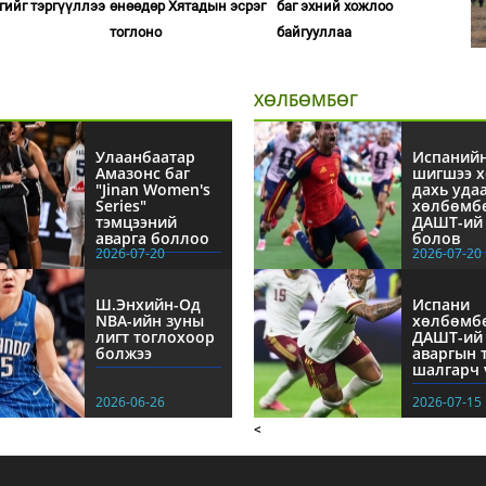
сгийг тэргүүллээ
өнөөдөр Хятадын эсрэг
баг эхний хожлоо
тоглоно
байгууллаа
ХӨЛБӨМБӨГ
Улаанбаатар
Испаний
Амазонс баг
шигшээ х
"Jinan Women's
дахь уда
Series"
хөлбөмб
тэмцээний
ДАШТ-ий 
аварга боллоо
болов
2026-07-20
2026-07-20
Ш.Энхийн-Од
Испани
NBА-ийн зуны
хөлбөмб
лигт тоглохоор
ДАШТ-ий
болжээ
аваргын 
шалгарч 
2026-06-26
2026-07-15
<