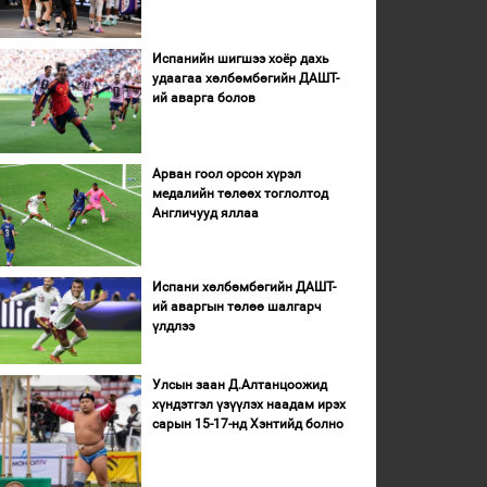
Испанийн шигшээ хоёр дахь
удаагаа хөлбөмбөгийн ДАШТ-
ий аварга болов
Арван гоол орсон хүрэл
медалийн төлөөх тоглолтод
Англичууд яллаа
Испани хөлбөмбөгийн ДАШТ-
ий аваргын төлөө шалгарч
үлдлээ
Улсын заан Д.Алтанцоожид
хүндэтгэл үзүүлэх наадам ирэх
сарын 15-17-нд Хэнтийд болно