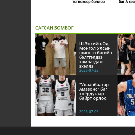
тоглохоор боллоо
баг А хэ
САГСАН БӨМБӨГ
Ш.Энхийн-Од
Монгол Улсын
шигшээ багийн
бэлтгэлдээ
хамрагдаж
эхэллэ
2026-07-23
"Улаанбаатар
Амазонс" баг
хоёрдугаар
байрт орлоо
2026-07-06