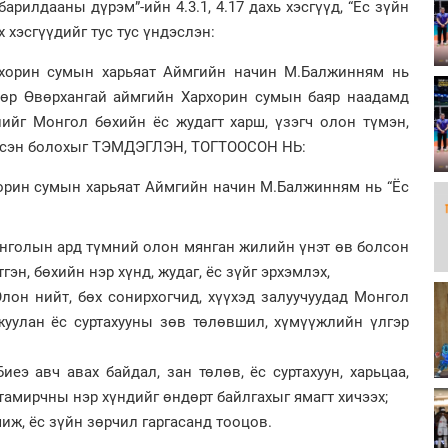
рилдааны дүрэм”-ийн 4.3.1, 4.17 дахь хэсгүүд, “Ёс зүйн
дэх хэсгүүдийг тус тус үндэслэн:
рхорин сумын харьяат Аймгийн начин М.Балжинням нь
дөр Өвөрхангай аймгийн Хархорин сумын баяр наадамд
лийг Монгол бөхийн ёс жудагт харш, үзэгч олон түмэн,
гэсэн болохыг ТЭМДЭГЛЭН, ТОГТООСОН НЬ:
хорин сумын харьяат Аймгийн начин М.Балжинням нь “Ёс
Монголын ард түмний олон мянган жилийн үнэт өв болсон
гэн, бөхийн нэр хүнд, жудаг, ёс зүйг эрхэмлэх,
 Олон нийт, бөх сонирхогчид, хүүхэд залуучуудад Монгол
уулан ёс суртахууны зөв төлөвшил, хүмүүжлийн үлгэр
Биеэ авч авах байдал, зан төлөв, ёс суртахуун, харьцаа,
тамирчны нэр хүндийг өндөрт байлгахыг ямагт хичээх;
чиж, ёс зүйн зөрчил гаргасанд тооцов.