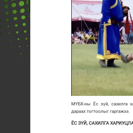
МҮБХ-ны Ёс зүй, сахилга 
дараах тогтоолыг гаргажээ.
ЁС ЗҮЙ, САХИЛГА ХАРИУЦ