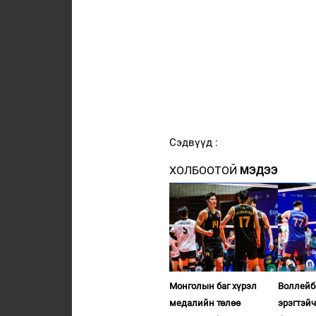
Сэдвүүд :
ХОЛБООТОЙ
МЭДЭЭ
Монголын баг хүрэл
Воллейб
медалийн төлөө
эрэгтэй