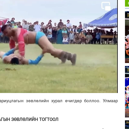
хариуцлагын зөвлөлийн хурал өчигдөр боллоо. Улмаар
ЛАГЫН ЗӨВЛӨЛИЙН ТОГТООЛ