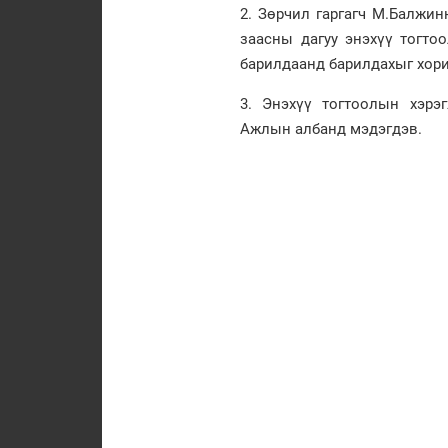
2. Зөрчил гаргагч М.Балжин
заасны дагуу энэхүү тогто
барилдаанд барилдахыг хори
3. Энэхүү тогтоолын хэрэ
Ажлын албанд мэдэгдэв.