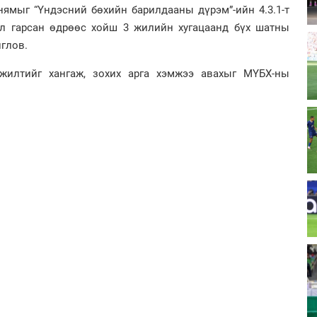
нямыг “Үндэсний бөхийн барилдааны дүрэм”-ийн 4.3.1-т
ол гарсан өдрөөс хойш 3 жилийн хугацаанд бүх шатны
глов.
гжилтийг хангаж, зохих арга хэмжээ авахыг МҮБХ-ны