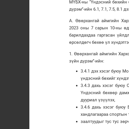
МҮБХ-ны “Үндэсний бөхийн ба
дүрэм”-ийн 6.1, 7.1, 7.5, 8.1 
А. Өвөрхангай аймгийн Ха
2023 оны 7 сарын 10-ны ө
барилдахдаа гаргасан үйлд
өрсөлдөгч бөхөө үл хүндэт
1. Өвөрхангай аймгийн Хар
зүйн дүрэм”-ийн:
3.4.1 дэх хэсэг буюу 
үндэсний бөхийг хүндэт
3.4.3 дахь хэсэг буюу
Үндэсний бөхөөр дамж
дууриал үзүүлэх,
3.4.6 дахь хэсэг буюу 
хандлагаараа спортын 
заалтуудыг тус тус зөр