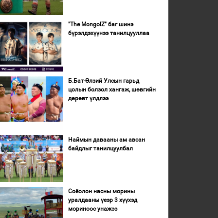
"The MongolZ" баг шинэ
бүрэлдэхүүнээ танилцууллаа
Б.Бат-Өлзий Улсын гарьд
цолын болзол хангаж, шөвгийн
дөрөвт үлдлээ
Наймын давааны ам авсан
байдлыг танилцуулбал
Соёолон насны морины
уралдааны үеэр 3 хүүхэд
мориноос унажээ