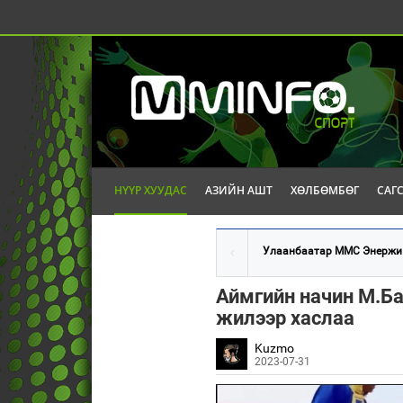
НҮҮР ХУУДАС
АЗИЙН АШТ
ХӨЛБӨМБӨГ
САГ
Улаанбаатар ММС Энержи б
Аймгийн начин М.Б
жилээр хаслаа
Kuzmo
2023-07-31