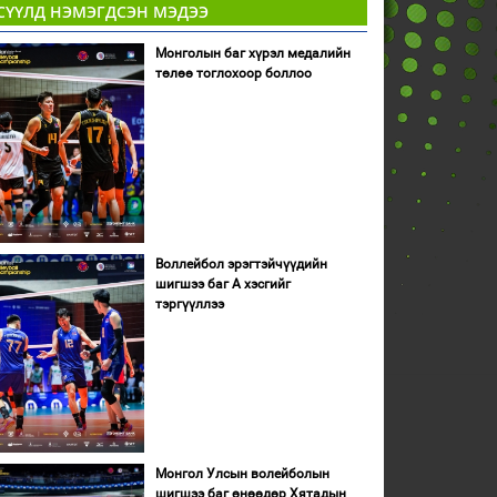
СҮҮЛД НЭМЭГДСЭН МЭДЭЭ
Монголын баг хүрэл медалийн
төлөө тоглохоор боллоо
Воллейбол эрэгтэйчүүдийн
шигшээ баг А хэсгийг
тэргүүллээ
Монгол Улсын волейболын
шигшээ баг өнөөдөр Хятадын