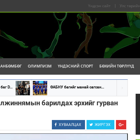
Үндсэн сайт
|
Улс төрийн
САНБӨМБӨГ
ОЛИМПИЗМ
ҮНДЭСНИЙ СПОРТ
БӨХИЙН ТӨРЛҮҮД
аг D...
ӨАБНУ багийг манай сагсан...
алжиннямын барилдах эрхийг гурван
ХУВААЛЦАХ
ЖИРГЭХ