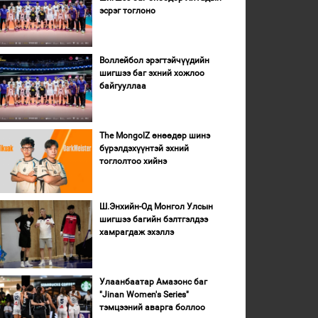
эсрэг тоглоно
Воллейбол эрэгтэйчүүдийн
шигшээ баг эхний хожлоо
байгууллаа
The MongolZ өнөөдөр шинэ
бүрэлдэхүүнтэй эхний
тоглолтоо хийнэ
Ш.Энхийн-Од Монгол Улсын
шигшээ багийн бэлтгэлдээ
хамрагдаж эхэллэ
Улаанбаатар Амазонс баг
"Jinan Women's Series"
тэмцээний аварга боллоо