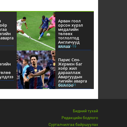
н
Арван гоол
оёр
орсон хүрэл
агаа
медалийн
өгийн
төлөөх
аварга
тоглолтод
Англичууд
яллаа
2026-07-19
Парис Сен-
өгийн
Жермен баг
хоёр жил
төлөө
дарааллаж
үлдлээ
Аваргуудын
лигийн аварга
боллоо
2026-05-31
Бидний тухай
Редакцийн бодлого
Сурталчилгаа байршуулах