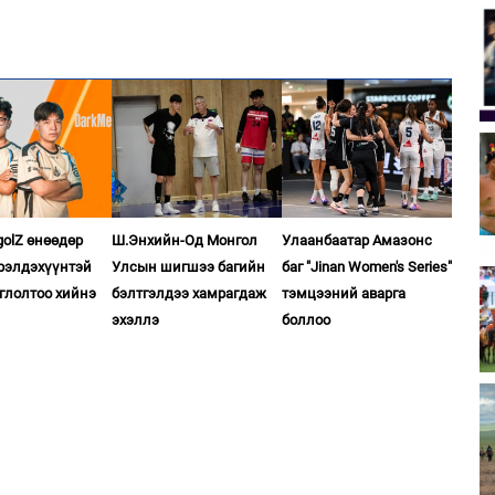
golZ өнөөдөр
Ш.Энхийн-Од Монгол
Улаанбаатар Амазонс
рэлдэхүүнтэй
Улсын шигшээ багийн
баг "Jinan Women's Series"
оглолтоо хийнэ
бэлтгэлдээ хамрагдаж
тэмцээний аварга
эхэллэ
боллоо