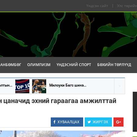
Үндсэн сайт
|
Улс төрийн
САНБӨМБӨГ
ОЛИМПИЗМ
ҮНДЭСНИЙ СПОРТ
БӨХИЙН ТӨРЛҮҮД
лтын...
Милоуки Багс шинэ...
 цаначид эхний гараагаа амжилттай
ХУВААЛЦАХ
ЖИРГЭХ