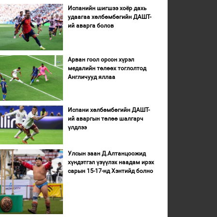
Испанийн шигшээ хоёр дахь
удаагаа хөлбөмбөгийн ДАШТ-
ий аварга болов
Арван гоол орсон хүрэл
медалийн төлөөх тоглолтод
Англичууд яллаа
Испани хөлбөмбөгийн ДАШТ-
ий аваргын төлөө шалгарч
үлдлээ
Улсын заан Д.Алтанцоожид
хүндэтгэл үзүүлэх наадам ирэх
сарын 15-17-нд Хэнтийд болно