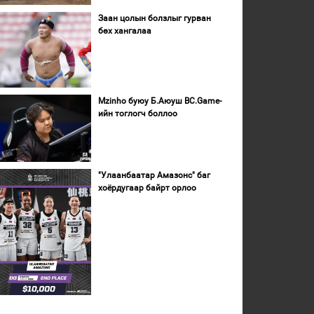
Заан цолын болзлыг гурван
бөх хангалаа
Mzinho буюу Б.Аюуш BC.Game-
ийн тоглогч боллоо
"Улаанбаатар Амазонс" баг
хоёрдугаар байрт орлоо