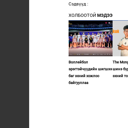
Сэдвүүд :
ХОЛБООТОЙ
МЭДЭЭ
Воллейбол
The Mon
эрэгтэйчүүдийн шигшээ
шинэ бү
баг эхний хожлоо
эхний т
байгууллаа