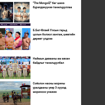
"The MongolZ" баг шинэ
бүрэлдэхүүнээ танилцууллаа
Б.Бат-Өлзий Улсын гарьд
цолын болзол хангаж, шөвгийн
дөрөвт үлдлээ
Наймын давааны ам авсан
байдлыг танилцуулбал
Соёолон насны морины
уралдааны үеэр 3 хүүхэд
мориноос унажээ