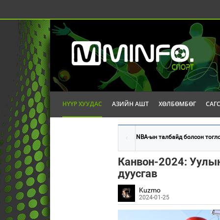
НҮҮР ХУУДАС
АЗИЙН АШТ
ХӨЛБӨМБӨГ
САГ
NBA-ын талбайд болсон тогло
Канвон-2024: Уулын
дуусгав
Kuzmo
2024-01-25