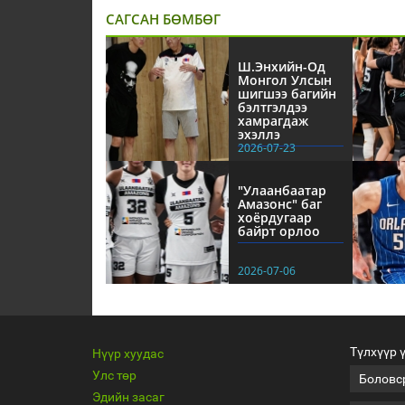
САГСАН БӨМБӨГ
Ш.Энхийн-Од
Монгол Улсын
шигшээ багийн
бэлтгэлдээ
хамрагдаж
эхэллэ
2026-07-23
"Улаанбаатар
Амазонс" баг
хоёрдугаар
байрт орлоо
2026-07-06
Түлхүүр 
Нүүр хуудас
Улс төр
Боловс
Эдийн засаг