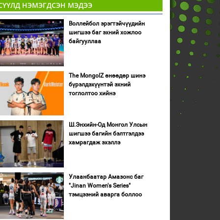
СҮҮЛД НЭМЭГДСЭН МЭДЭЭ
Воллейбол эрэгтэйчүүдийн
шигшээ баг эхний хожлоо
байгууллаа
The MongolZ өнөөдөр шинэ
бүрэлдэхүүнтэй эхний
тоглолтоо хийнэ
Ш.Энхийн-Од Монгол Улсын
шигшээ багийн бэлтгэлдээ
хамрагдаж эхэллэ
Улаанбаатар Амазонс баг
"Jinan Women's Series"
тэмцээний аварга боллоо