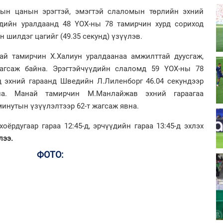
лын цанын эрэгтэй, эмэгтэй слаломын төрлийн эхний
үдийн уралдаанд 48 ҮОХ-ны 78 тамирчин хурд сориход
 шилдэг цагийг (49.35 секунд) үзүүлэв.
ай тамирчин Х.Халиун уралдаанаа амжилттай дуусгаж,
 жагсаж байна. Эрэгтэйчүүдийн слаломд 59 ҮОХ-ны 78
 эхний гараанд Шведийн Л.Лиленборг 46.04 секундээр
на. Манай тамирчин М.Манлайжав эхний гараагаа
минутын үзүүлэлтээр 62-т жагсаж явна.
ёрдугаар гараа 12:45-д, эрчүүдийн гараа 13:45-д эхлэх
лээ.
ФОТО: