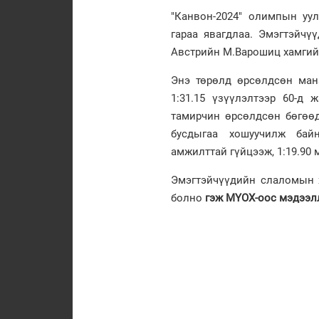
"Канвон-2024" олимпын уу
гараа явагдлаа. Эмэгтэйчү
Австрийн М.Варошиц хамгийн
Энэ төрөлд өрсөлдсөн ман
1:31.15 үзүүлэлтээр 60-д
тамирчин өрсөлдсөн бөгөөд
бусдыгаа хошуучилж бай
амжилттай гүйцээж, 1:19.90 
Эмэгтэйчүүдийн слаломын хо
болно
гэж МҮОХ-оос мэдээл