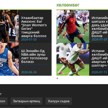
ХӨЛБӨМБӨГ
Улаанбаатар
Испаний
Амазонс баг
шигшээ х
"Jinan Women's
дахь уда
Series"
хөлбөмб
тэмцээний
ДАШТ-ий 
аварга боллоо
болов
2026-07-20
2026-07-20
Ш.Энхийн-Од
Испани
NBА-ийн зуны
хөлбөмб
лигт тоглохоор
ДАШТ-ий
болжээ
аваргын 
шалгарч 
2026-06-26
2026-07-15
<
үг
рол
Загварын ертөнц
Халуун сэдэв