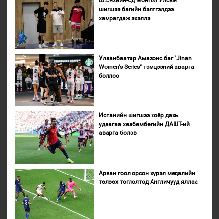
Ш.Энхийн-Од Монгол Улсын
шигшээ багийн бэлтгэлдээ
хамрагдаж эхэллэ
Улаанбаатар Амазонс баг "Jinan
Women's Series" тэмцээний аварга
боллоо
Испанийн шигшээ хоёр дахь
удаагаа хөлбөмбөгийн ДАШТ-ий
аварга болов
Арван гоол орсон хүрэл медалийн
төлөөх тоглолтод Англичууд яллаа