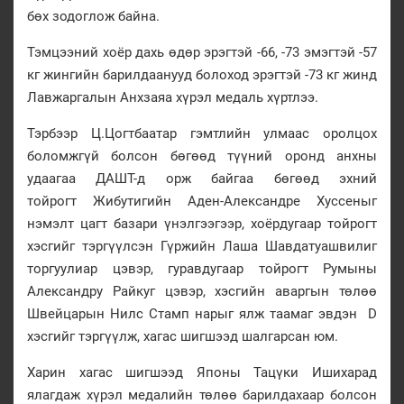
бөх зодоглож байна.
Тэмцээний хоёр дахь өдөр эрэгтэй -66, -73 эмэгтэй -57
кг жингийн барилдаанууд болоход эрэгтэй -73 кг жинд
Лавжаргалын Анхзаяа хүрэл медаль хүртлээ.
Тэрбээр Ц.Цогтбаатар гэмтлийн улмаас оролцох
боломжгүй болсон бөгөөд түүний оронд анхны
удаагаа ДАШТ-д орж байгаа бөгөөд эхний
тойрогт Жибутигийн Аден-Александре Хуссеныг
нэмэлт цагт базари үнэлгээгээр, хоёрдугаар тойрогт
хэсгийг тэргүүлсэн Гүржийн Лаша Шавдатуашвилиг
торгуулиар цэвэр, гуравдугаар тойрогт Румыны
Александру Райкуг цэвэр, хэсгийн аваргын төлөө
Швейцарын Нилс Стамп нарыг ялж таамаг эвдэн D
хэсгийг тэргүүлж, хагас шигшээд шалгарсан юм.
Харин хагас шигшээд Японы Тацүки Ишихарад
ялагдаж хүрэл медалийн төлөө барилдахаар болсон