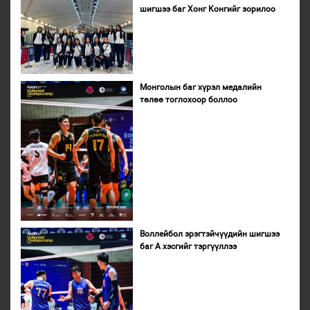
шигшээ баг Хонг Конгийг зорилоо
Монголын баг хүрэл медалийн
төлөө тоглохоор боллоо
Воллейбол эрэгтэйчүүдийн шигшээ
баг А хэсгийг тэргүүллээ