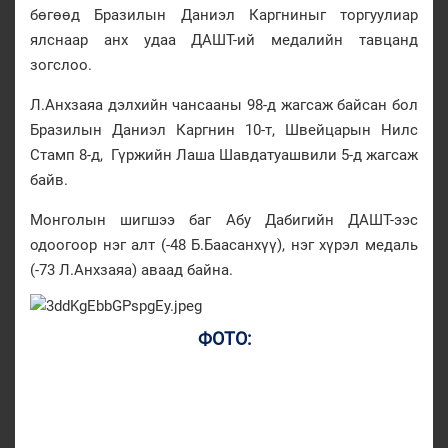
бөгөөд Бразилын Даниэл Каргниныг торгуулиар
ялснаар анх удаа ДАШТ-ий медалийн тавцанд
зогслоо.
Л.Анхзаяа дэлхийн чансааны 98-д жагсаж байсан бол
Бразилын Даниэл Каргнин 10-т, Швейцарын Нилс
Стамп 8-д, Гүржийн Лаша Шавдатуашвили 5-д жагсаж
байв.
Монголын шигшээ баг Абу Дабигийн ДАШТ-ээс
одоогоор нэг алт (-48 Б.Баасанхүү), нэг хүрэл медаль
(-73 Л.Анхзаяа) аваад байна.
ФОТО: