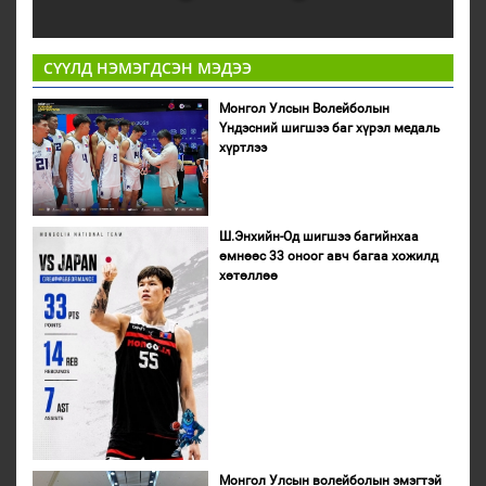
СҮҮЛД НЭМЭГДСЭН МЭДЭЭ
Монгол Улсын Волейболын
Үндэсний шигшээ баг хүрэл медаль
хүртлээ
Ш.Энхийн-Од шигшээ багийнхаа
өмнөөс 33 оноог авч багаа хожилд
хөтөллөө
Монгол Улсын волейболын эмэгтэй