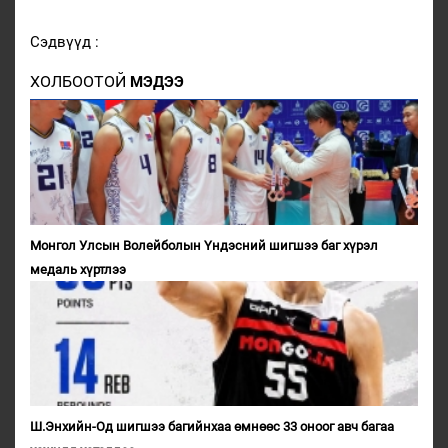
Сэдвүүд :
ХОЛБООТОЙ
МЭДЭЭ
Монгол Улсын Волейболын Үндэсний шигшээ баг хүрэл
медаль хүртлээ
Ш.Энхийн-Од шигшээ багийнхаа өмнөөс 33 оноог авч багаа