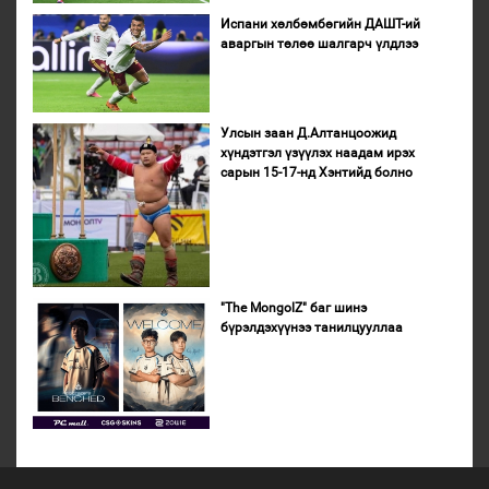
Испани хөлбөмбөгийн ДАШТ-ий
аваргын төлөө шалгарч үлдлээ
Улсын заан Д.Алтанцоожид
хүндэтгэл үзүүлэх наадам ирэх
сарын 15-17-нд Хэнтийд болно
"The MongolZ" баг шинэ
бүрэлдэхүүнээ танилцууллаа