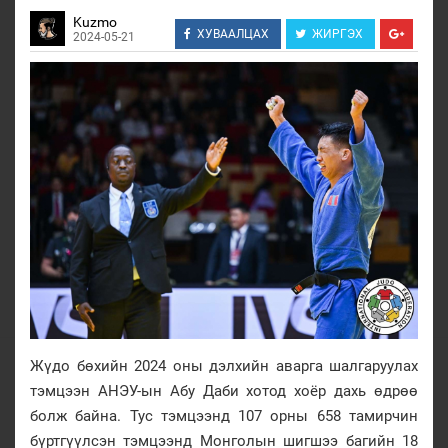
Kuzmo
ХУВААЛЦАХ
ЖИРГЭХ
2024-05-21
Жүдо бөхийн 2024 оны дэлхийн аварга шалгаруулах
тэмцээн АНЭУ-ын Абу Даби хотод хоёр дахь өдрөө
болж байна. Тус тэмцээнд 107 орны 658 тамирчин
бүртгүүлсэн тэмцээнд Монголын шигшээ багийн 18