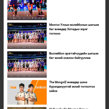
Монгол Улсын волейболын шигшээ
баг өнөөдөр Хятадын эсрэг
тоглоно
Воллейбол эрэгтэйчүүдийн шигшээ
баг эхний хожлоо байгууллаа
The MongolZ өнөөдөр шинэ
бүрэлдэхүүнтэй эхний тоглолтоо
хийнэ