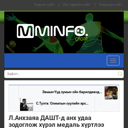
Үндсэн сайт
|
Улс төрийн сайт
|
Спортын сайт
Toggle
navigati
Замын-Үүд сумын ойн барилдаанд...
С.Тулга: Олимпын сүүлийн эрх...
Л.Анхзаяа ДАШТ-д анх удаа
зодоглож хүрэл медаль хүртлээ