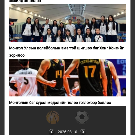
хожилд хөтөллөө
Монгол Улсын волейболын эмэгтэй шигшээ баг Хонг Конгийг
зорилоо
Монголын баг хүрэл медалийн төлөө тоглохоор боллоо
2026-08-10