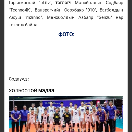
Гарьдмагнай "bLitz",
тоглогч
Мөнхболдын Содбаяр
"Techno4K", Банзрагчийн Өсөхбаяр "910", Батболдын
Аюуш "mzinho", Мөнхболдын Азбаяр "Senzu" нар
тоглож байна.
ФОТО:
Сэдвүүд :
ХОЛБООТОЙ
МЭДЭЭ