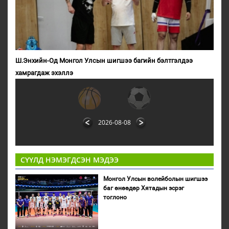
Ш.Энхийн-Од Монгол Улсын шигшээ багийн бэлтгэлдээ
хамрагдаж эхэллэ
2026-08-08
СҮҮЛД НЭМЭГДСЭН МЭДЭЭ
Монгол Улсын волейболын шигшээ
баг өнөөдөр Хятадын эсрэг
тоглоно