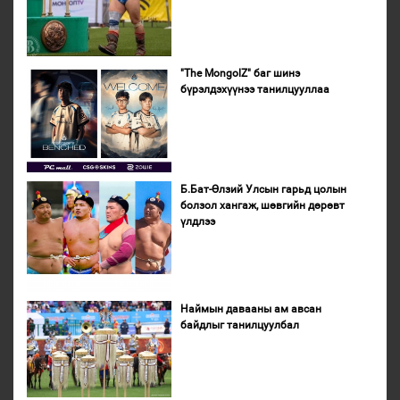
"The MongolZ" баг шинэ
бүрэлдэхүүнээ танилцууллаа
Б.Бат-Өлзий Улсын гарьд цолын
болзол хангаж, шөвгийн дөрөвт
үлдлээ
Наймын давааны ам авсан
байдлыг танилцуулбал