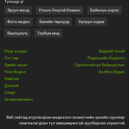
Түлхүүр үг
Эрүүл мэнд
Улсын Онцгой Комисс
Байнгын хороо
Фото мэдээ
Бөхийн төрлүүд
Халуун сэдэв
Ярилцлага
Тэрбум мод
Нүүр хуудас
Бидний тухай
Улс төр
Редакцийн бодлого
Эдийн засаг
Сурталчилгаа байршуулах
Үзэл бодол
Холбоо барих
Нийгэм
Дэлхий
Спорт
Энтертайнмент
Веб сайтад агуулагдсан мэдээлэл зохиогчийн эрхийн хуулиар
хамгаалагдсан тул зөвшөөрөлгүй хуулбарлах хориотой