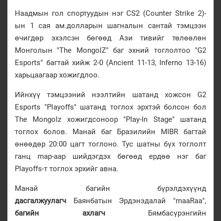
Наадмын гол спортуудын нэг CS2 (Counter Strike 2)-
ын 1 сая ам.долларын шагналын сантай тэмцээн
өчигдөр эхэлсэн бөгөөд Ази тивийг төлөөлөн
Монголын "The MongolZ" баг эхний тоглолтоо "G2
Esports" багтай хийж 2-0 (Ancient 11-13, Inferno 13-16)
харьцаагаар хожигдлоо.
Ийнхүү тэмцээний нээлтийн шатанд хожсон G2
Esports "Playoffs" шатанд тоглох эрхтэй болсон бол
The Mongolz хожигдсоноор "Play-In Stage" шатанд
тоглох болов. Манай баг Бразилийн MIBR багтай
өнөөдөр 20:00 цагт тоглоно. Тус шатны бүх тоглолт
ганц map-аар шийдэгдэх бөгөөд ердөө нэг баг
Playoffs-т тоглох эрхийг авна.
Манай багийн бүрэлдэхүүнд
дасгалжуулагч
Баянбатын Эрдэнэдалай "maaRaa",
багийн ахлагч
Бямбасүрэнгийн