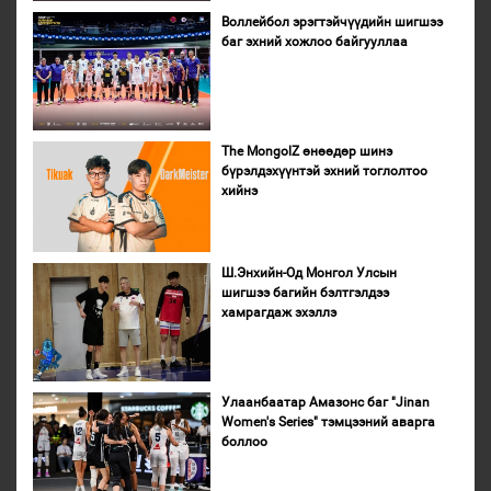
Воллейбол эрэгтэйчүүдийн шигшээ
баг эхний хожлоо байгууллаа
The MongolZ өнөөдөр шинэ
бүрэлдэхүүнтэй эхний тоглолтоо
хийнэ
Ш.Энхийн-Од Монгол Улсын
шигшээ багийн бэлтгэлдээ
хамрагдаж эхэллэ
Улаанбаатар Амазонс баг "Jinan
Women's Series" тэмцээний аварга
боллоо