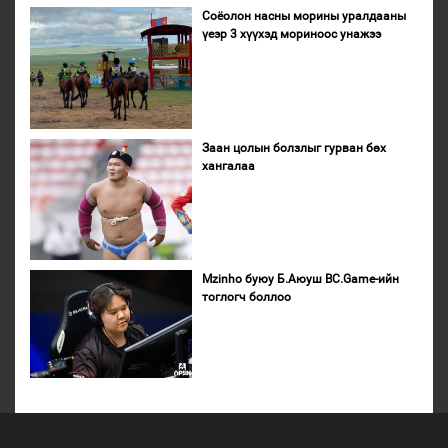
Соёолон насны морины уралдааны
үеэр 3 хүүхэд мориноос унажээ
Заан цолын болзлыг гурван бөх
хангалаа
Mzinho буюу Б.Аюуш BC.Game-ийн
тоглогч боллоо