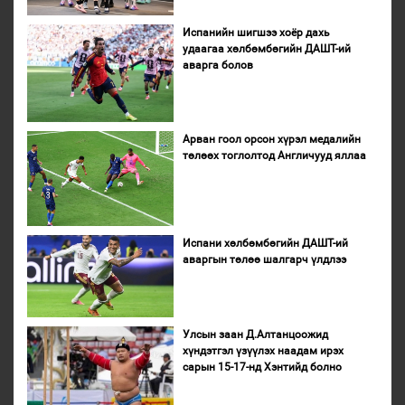
Испанийн шигшээ хоёр дахь
удаагаа хөлбөмбөгийн ДАШТ-ий
аварга болов
Арван гоол орсон хүрэл медалийн
төлөөх тоглолтод Англичууд яллаа
Испани хөлбөмбөгийн ДАШТ-ий
аваргын төлөө шалгарч үлдлээ
Улсын заан Д.Алтанцоожид
хүндэтгэл үзүүлэх наадам ирэх
сарын 15-17-нд Хэнтийд болно