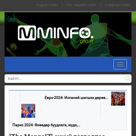
Үндсэн сайт
|
Улс төрийн сайт
|
Спортын сайт
Toggle
navigati
Евро-2024: Испаний шигшээ дөрөв...
Парис 2024: Өнөөдөр буудлага, жүдо,...