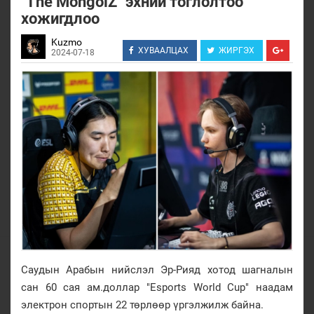
"The MongolZ" эхний тоглолтоо
хожигдлоо
Kuzmo
ХУВААЛЦАХ
ЖИРГЭХ
2024-07-18
Саудын Арабын нийслэл Эр-Рияд хотод шагналын
сан 60 сая ам.доллар "Esports World Cup" наадам
электрон спортын 22 төрлөөр үргэлжилж байна.