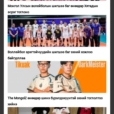
Монгол Улсын волейболын шигшээ баг өнөөдөр Хятадын
эсрэг тоглоно
Воллейбол эрэгтэйчүүдийн шигшээ баг эхний хожлоо
байгууллаа
The MongolZ өнөөдөр шинэ бүрэлдэхүүнтэй эхний тоглолтоо
хийнэ