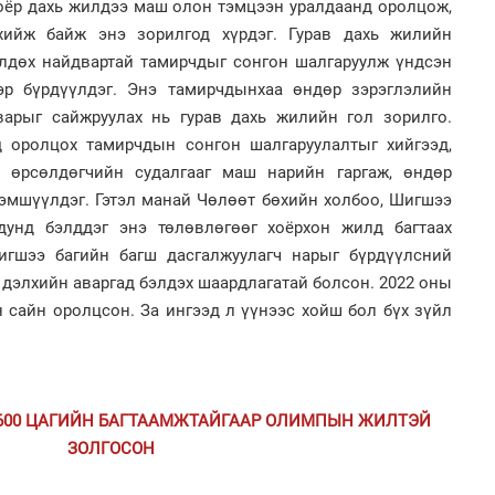
хоёр дахь жилдээ маш олон тэмцээн уралдаанд оролцож,
хийж байж энэ зорилгод хүрдэг. Гурав дахь жилийн
лдөх найдвартай тамирчдыг сонгон шалгаруулж үндсэн
ээр бүрдүүлдэг. Энэ тамирчдынхаа өндөр зэрэглэлийн
варыг сайжруулах нь гурав дахь жилийн гол зорилго.
 оролцох тамирчдын сонгон шалгаруулалтыг хийгээд,
д өрсөлдөгчийн судалгааг маш нарийн гаргаж, өндөр
зэмшүүлдэг. Гэтэл манай Чөлөөт бөхийн холбоо, Шигшээ
унд бэлддэг энэ төлөвлөгөөг хоёрхон жилд багтаах
Шигшээ багийн багш дасгалжуулагч нарыг бүрдүүлсний
 дэлхийн аваргад бэлдэх шаардлагатай болсон. 2022 оны
 сайн оролцсон. За ингээд л үүнээс хойш бол бүх зүйл
 600 ЦАГИЙН БАГТААМЖТАЙГААР ОЛИМПЫН ЖИЛТЭЙ
ЗОЛГОСОН