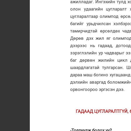
ажилладаг. Ингэхийн тулд 
олон удаагийн цугларалт 
цугларалтаар олимпод өрсө
багийг урьдчилсан хэлбэр
тамирчидтай өрсөлдөх чад
Дөрөв дэх жил яг олимпод
дээрээс нь гадаад, дотоо
зэрэглэлийн ур чадварыг э
баг дөрвөн жилийн цикл д
шаардлагатай тулгарсан. 
дараа маш богино хугацаанд
дэлхийн аваргад боломжийн
орвонгоороо эргэсэн дээ.
ГАДААД ЦУГЛАРАЛТГҮЙ,
-Тодруулж болох уу?