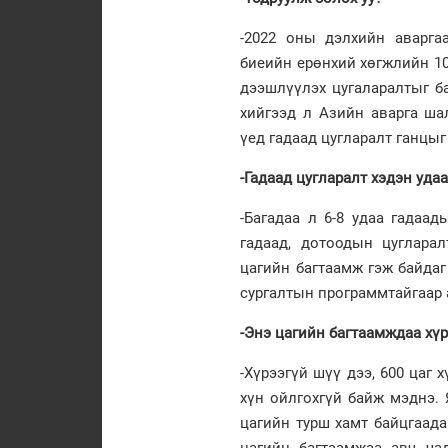
-2022 оны дэлхийн аварга
биеийн ерөнхий хөгжлийн 10
дээшлүүлэх цугаларалтыг ба
хийгээд л Азийн аварга ша
үед гадаад цугларалт ганцыг
-Гадаад цугларалт хэдэн удаа
-Багадаа л 6-8 удаа гадаа
гадаад, дотоодын цуглара
цагийн багтаамж гэж байдаг
сургалтын программтайгаар 
-Энэ цагийн багтаамждаа хүр
-Хүрээгүй шүү дээ, 600 цаг 
хүн ойлгохгүй байж мэднэ. 
цагийн турш хамт байцгаада
цагийн багтаамжаа авч чад