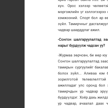
хүн. Орос хэлээр чөлөөтэ
мэргэжлийн үг хэллэгээрээ
хэмжээний. Спорт бол ар өв
зүйл. Тамирчныг дасгалжуу
чадвар шаарддлаг ажил.
-Сонгон шалгаруулалтад з
нарыг бүрдүүлж чадсан уу?
-Журмаа зөрчсөн, би өөр юу
Сонгон шалгаруулалтад заас
тамирын сургуулийг бакалав
болох зүйл... Аливаа юм
зорилготой төлөвлөлттэй
ажилладаг улс оронд бол 
тамирчдын ур чадвар эрү
бүрдүүлдэг. Хоёр дахь жил
ур чадвар, ачаалал даах 