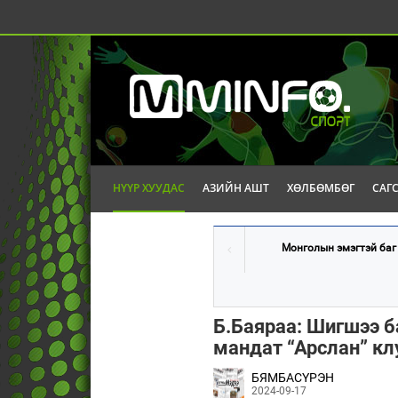
НҮҮР ХУУДАС
АЗИЙН АШТ
ХӨЛБӨМБӨГ
САГ
Монголын эмэгтэй баг Г
Б.Баяраа: Шигшээ б
мандат “Арслан” кл
БЯМБАСҮРЭН
2024-09-17