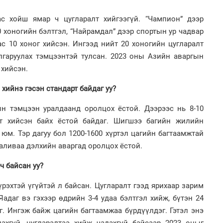
ас хойш ямар ч цугларалт хийгээгүй. “Чампион” дээр
 хоногийн бэлтгэл, “Найрамдал” дээр спортын ур чадвар
с 10 хоног хийсэн. Ингээд нийт 20 хоногийн цугларалт
лгаруулах тэмцээнтэй тулсан. 2023 оны Азийн аваргын
 хийсэн.
 хийнэ гэсэн стандарт байдаг уу?
дын тэмцээн уралдаанд оролцох ёстой. Дээрээс нь 8-10
лт хийсэн байх ёстой байдаг. Шигшээ багийн жилийн
 юм. Тэр дагуу бол 1200-1600 хүртэл цагийн багтаамжтай
аливаа дэлхийн аваргад оролцох ёстой.
ч байсан уу?
хүрэхтэй үгүйтэй л байсан. Цугларалт гээд ярихаар зарим
Яадаг вэ гэхээр өдрийн 3-4 удаа бэлтгэл хийж, бүтэн 24
г. Ингэж байж цагийн багтаамжаа бүрдүүлдэг. Гэтэл энэ
ахгүй, цугларалтаа хийж чадахгүй байсаар 2023 оныг