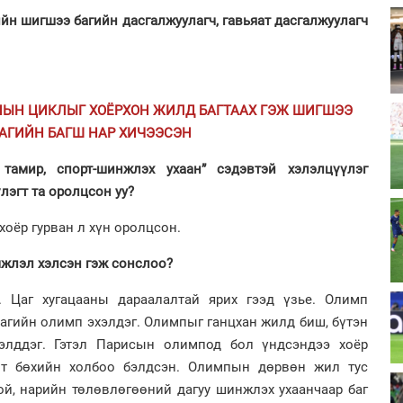
йн шигшээ багийн дасгалжуулагч, гавьяат дасгалжуулагч
ЫН ЦИКЛЫГ ХОЁРХОН ЖИЛД БАГТААХ ГЭЖ ШИГШЭЭ
АГИЙН БАГШ НАР ХИЧЭЭСЭН
тамир, спорт-шинжлэх ухаан” сэдэвтэй хэлэлцүүлэг
лэгт та оролцсон уу?
хоёр гурван л хүн оролцсон.
мжлэл хэлсэн гэж сонслоо?
. Цаг хугацааны дараалалтай ярих гээд үзье. Олимп
агийн олимп эхэлдэг. Олимпыг ганцхан жилд биш, бүтэн
элддэг. Гэтэл Парисын олимпод бол үндсэндээ хоёр
өт бөхийн холбоо бэлдсэн. Олимпын дөрвөн жил тус
ой, нарийн төлөвлөгөөний дагуу шинжлэх ухаанчаар баг