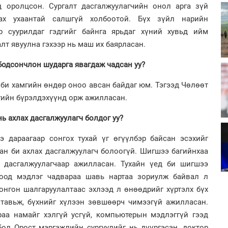
д оролцсон. Сургалт дасгалжуулагчийн онол арга зүй
ах ухаантай салшгүй холбоотой. Бүх зүйл нарийн
эр суурилдаг гэдгийг байнга ярьдаг хүний хувьд ийм
лт явуулна гэхээр нь маш их баярласан.
бодсончлон шударга явагдаж чадсан уу?
 би хамгийн өндөр оноо авсан байдаг юм. Тэгээд Чөлөөт
гийн бүрэлдэхүүнд орж ажилласан.
ь ахлах дасгалжуулагч болдог уу?
 дараагаар сонгох тухай үг өгүүлбэр байсан эсэхийг
ан би ахлах дасгалжуулагч болоогүй. Шигшээ багийнхаа
х дасгалжуулагчаар ажилласан. Тухайн үед би шигшээ
роод мэдлэг чадвараа шавь нартаа зориулж байвал л
онгон шалгаруулалтаас эхлээд л өнөөдрийг хүртэлх бүх
 тавьж, бүхнийг хүлээн зөвшөөрч чимээгүй ажилласан.
аа намайг хэлгүй усгүй, компьютерын мэдлэггүй гээд
бол Орост мэргэжлийн сургуулийг нь дүүргэсэн, доктор