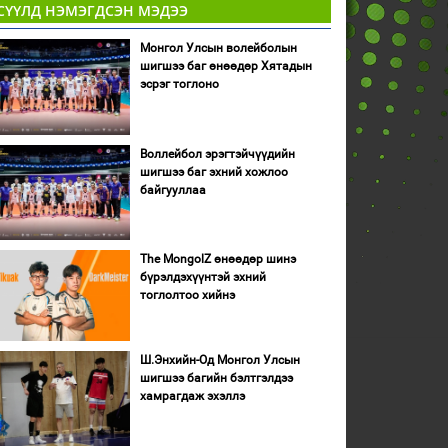
СҮҮЛД НЭМЭГДСЭН МЭДЭЭ
Монгол Улсын волейболын
шигшээ баг өнөөдөр Хятадын
эсрэг тоглоно
Воллейбол эрэгтэйчүүдийн
шигшээ баг эхний хожлоо
байгууллаа
The MongolZ өнөөдөр шинэ
бүрэлдэхүүнтэй эхний
тоглолтоо хийнэ
Ш.Энхийн-Од Монгол Улсын
шигшээ багийн бэлтгэлдээ
хамрагдаж эхэллэ