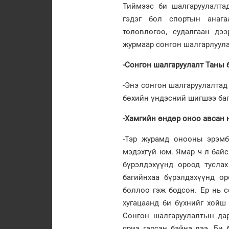
Тиймээс би шалгаруулалта
гэдэг бол спортын анага
төлөвлөгөө, судалгаан дэ
журмаар сонгон шалгарлуула
-Сонгон шалгаруулалт Таны 
-Энэ сонгон шалгаруулалтад
бөхийн үндэсний шигшээ ба
-Хамгийн өндөр оноо авсан н
-Тэр журамд онооны эрэмбэ
мэдэхгүй юм. Ямар ч л байс
бүрэлдэхүүнд ороод тусла
багийнхаа бүрэлдэхүүнд о
боллоо гэж бодсон. Ер нь с
хугацаанд би бүхнийг хойш
Сонгон шалгаруулалтын дар
яриа гарсан байна лээ. Би 