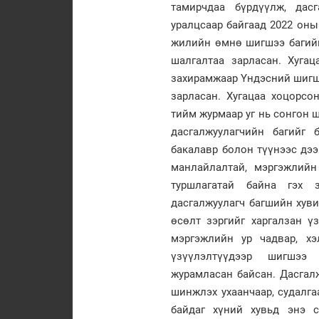
тамирчдаа бүрдүүлж, дас
уралцсаар байгаад 2022 оны
жилийн өмнө шигшээ багийн
шалгалтаа зарласан. Хуга
захирамжаар Үндэсний шигшэ
зарласан. Хугацаа хоцорсо
тийм журмаар уг нь сонгон 
дасгалжуулагчийн багийг 
бакалавр болон түүнээс дээ
манлайлалтай, мэргэжлийн
туршлагатай байна гэх з
дасгалжуулагч багшийн хув
өсөлт зэргийг харгалзан ү
мэргэжлийн ур чадвар, х
үзүүлэлтүүдээр шигшээ 
журамласан байсан. Дасгал
шинжлэх ухаанчаар, судалга
байдаг хүний хувьд энэ с