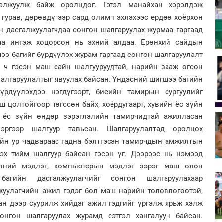
галжуулж байж оролцдог. Гэтэл манайхан хэрэлдэж
 гурав, дөрөвдүгээр сард олимп эхлэхээс ердөө хоёрхон
 дасгалжуулагчдаа сонгон шалгаруулах журмаа гаргаад
цаа ингэж хоцорсон нь эхний алдаа. Ерөнхий сайдын
э багийг бүрдүүлэх журам гаргаад сонгон шалгаруулалт
н ч гэсэн маш сайн шалгууруудтай, нарийн зааж өгсөн
шалгаруулалтыг явуулах байсан. Үндэсний шигшээ багийн
бүрдүүлэхдээ нэгдүгээрт, биеийн тамирын сургуулийг
ш цолтойгоор төгссөн байх, хоёрдугаарт, хувийн ёс зүйн
 ёс зүйн өндөр зэрэглэлийн тамирчидтай ажилласан
эргээр шалгуур тавьсан. Шалгаруулалтад оролцох
ийн ур чадвараас гадна бэлтгэсэн тамирчдын амжилтын
зэх тийм шалгуур байсан гэсэн үг. Дээрээс нь нэмээд
элний мэдлэг, компьютерын мэдлэг зэрэг маш олон
багийн дасгалжуулагчийг сонгон шалгаруулахаар
жуулагчийн ажил гэдэг бол маш нарийн төлөвлөгөөтэй,
ан дээр суурилж хийдэг ажил гэдгийг үргэлж ярьж хэлж
онгон шалгаруулах журамд сэтгэл хангалуун байсан.