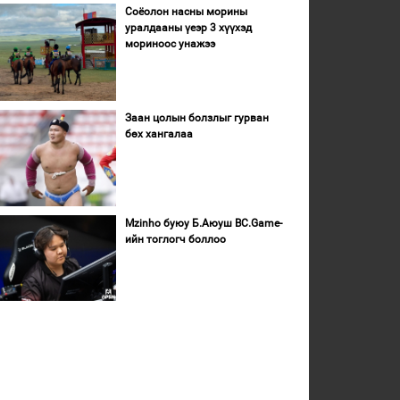
Соёолон насны морины
уралдааны үеэр 3 хүүхэд
мориноос унажээ
Заан цолын болзлыг гурван
бөх хангалаа
Mzinho буюу Б.Аюуш BC.Game-
ийн тоглогч боллоо