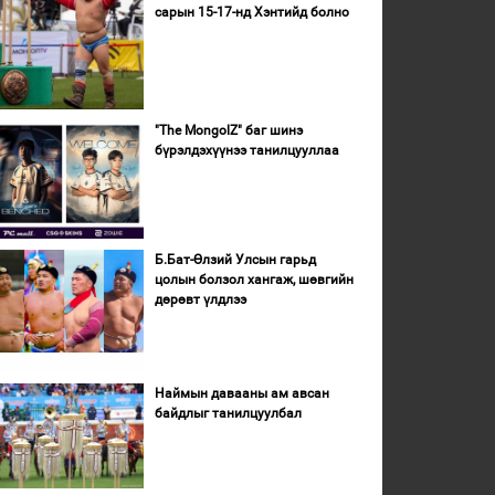
сарын 15-17-нд Хэнтийд болно
"The MongolZ" баг шинэ
бүрэлдэхүүнээ танилцууллаа
Б.Бат-Өлзий Улсын гарьд
цолын болзол хангаж, шөвгийн
дөрөвт үлдлээ
Наймын давааны ам авсан
байдлыг танилцуулбал