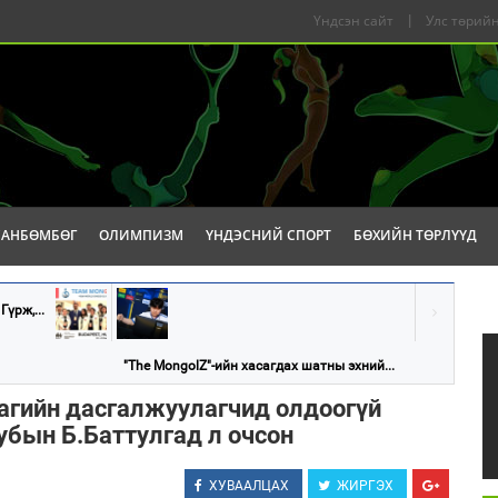
Үндсэн сайт
|
Улс төрийн
САНБӨМБӨГ
ОЛИМПИЗМ
ҮНДЭСНИЙ СПОРТ
БӨХИЙН ТӨРЛҮҮД
үрж,...
"The MongolZ"-ийн хасагдах шатны эхний...
агийн дасгалжуулагчид олдоогүй
убын Б.Баттулгад л очсон
ХУВААЛЦАХ
ЖИРГЭХ