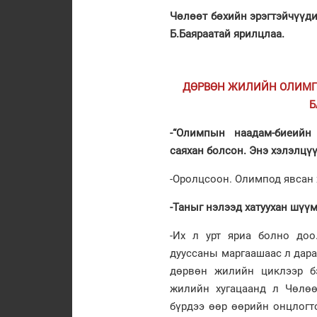
Чөлөөт бөхийн эрэгтэйчүүди
Б.Баяраатай ярилцлаа.
ДӨРВӨН ЖИЛИЙН ОЛИМП
Б
-“Олимпын наадам-биеийн 
саяхан болсон. Энэ хэлэлцүү
-Оролцсоон. Олимпод явсан 
-Таныг нэлээд хатуухан шүү
-Их л урт яриа болно доо
дууссаны маргаашаас л дара
дөрвөн жилийн циклээр б
жилийн хугацаанд л Чөлө
бүрдээ өөр өөрийн онцлогт