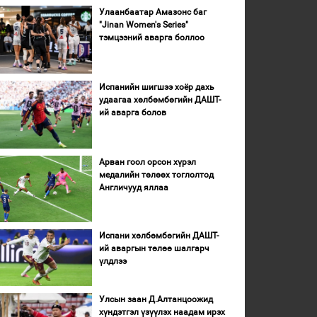
Улаанбаатар Амазонс баг
"Jinan Women's Series"
тэмцээний аварга боллоо
Испанийн шигшээ хоёр дахь
удаагаа хөлбөмбөгийн ДАШТ-
ий аварга болов
Арван гоол орсон хүрэл
медалийн төлөөх тоглолтод
Англичууд яллаа
Испани хөлбөмбөгийн ДАШТ-
ий аваргын төлөө шалгарч
үлдлээ
Улсын заан Д.Алтанцоожид
хүндэтгэл үзүүлэх наадам ирэх