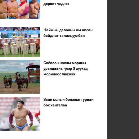
дөрөвт үлдлээ
Наймын давааны ам авсан
байдлыг танилцуулбал
Соёолон насны морины
уралдааны үеэр 3 хүүхэд
мориноос унажээ
Заан цолын болзлыг гурван
бөх хангалаа