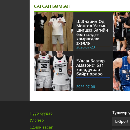
САГСАН БӨМБӨГ
Ш.Энхийн-Од
Монгол Улсын
шигшээ багийн
бэлтгэлдээ
хамрагдаж
эхэллэ
2026-07-23
"Улаанбаатар
Амазонс" баг
хоёрдугаар
байрт орлоо
2026-07-06
Түлхүүр 
Нүүр хуудас
Улс төр
E-Sport
Эдийн засаг