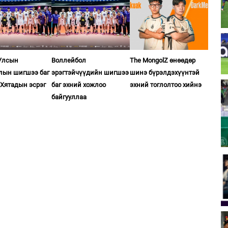
Улсын
Воллейбол
The MongolZ өнөөдөр
лын шигшээ баг
эрэгтэйчүүдийн шигшээ
шинэ бүрэлдэхүүнтэй
 Хятадын эсрэг
баг эхний хожлоо
эхний тоглолтоо хийнэ
байгууллаа