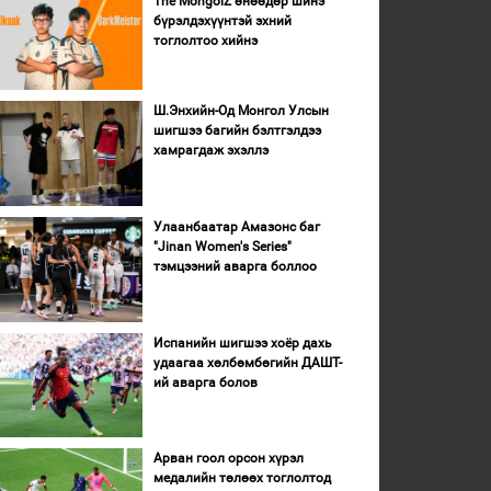
The MongolZ өнөөдөр шинэ
бүрэлдэхүүнтэй эхний
тоглолтоо хийнэ
Ш.Энхийн-Од Монгол Улсын
шигшээ багийн бэлтгэлдээ
хамрагдаж эхэллэ
Улаанбаатар Амазонс баг
"Jinan Women's Series"
тэмцээний аварга боллоо
Испанийн шигшээ хоёр дахь
удаагаа хөлбөмбөгийн ДАШТ-
ий аварга болов
Арван гоол орсон хүрэл
медалийн төлөөх тоглолтод