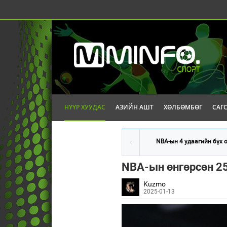
НҮҮР ХУУДАС
АЗИЙН АШТ
ХӨЛБӨМБӨГ
САГ
NBA-ын 4 удаагийн бүх о
NBA-ын өнгөрсөн 2
Kuzmo
2025-01-13