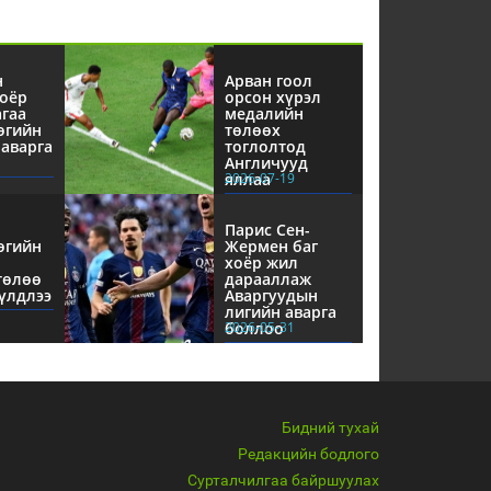
н
Арван гоол
оёр
орсон хүрэл
агаа
медалийн
өгийн
төлөөх
аварга
тоглолтод
Англичууд
яллаа
2026-07-19
Парис Сен-
өгийн
Жермен баг
хоёр жил
төлөө
дарааллаж
үлдлээ
Аваргуудын
лигийн аварга
боллоо
2026-05-31
Бидний тухай
Редакцийн бодлого
Сурталчилгаа байршуулах