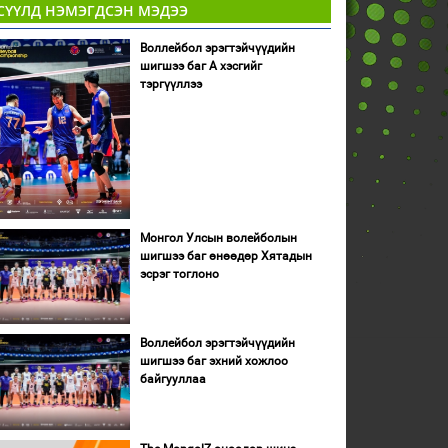
СҮҮЛД НЭМЭГДСЭН МЭДЭЭ
Воллейбол эрэгтэйчүүдийн
шигшээ баг А хэсгийг
тэргүүллээ
Монгол Улсын волейболын
шигшээ баг өнөөдөр Хятадын
эсрэг тоглоно
Воллейбол эрэгтэйчүүдийн
шигшээ баг эхний хожлоо
байгууллаа