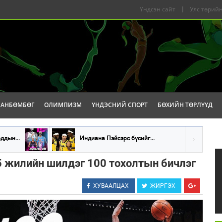
Үндсэн сайт
|
Улс төрийн
САНБӨМБӨГ
ОЛИМПИЗМ
ҮНДЭСНИЙ СПОРТ
БӨХИЙН ТӨРЛҮҮД
ддын...
Индиана Пэйсэрс бүсийг...
5 жилийн шилдэг 100 тохолтын бичлэг
ХУВААЛЦАХ
ЖИРГЭХ