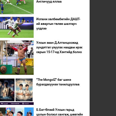
Англичууд яллаа
Испани хөлбөмбөгийн ДАШТ-
ий аваргын төлөө шалгарч
үлдлээ
Улсын заан Д.Алтанцоожид
хүндэтгэл үзүүлэх наадам ирэх
сарын 15-17-нд Хэнтийд болно
"The MongolZ" баг шинэ
бүрэлдэхүүнээ танилцууллаа
Б.Бат-Өлзий Улсын гарьд
цолын болзол хангаж, шөвгийн