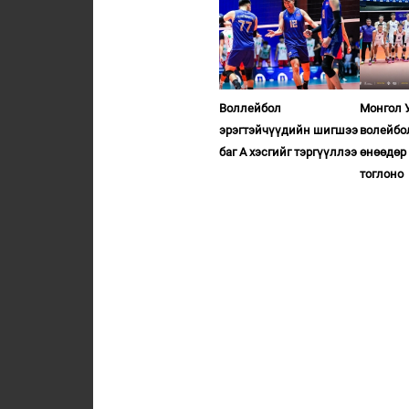
Воллейбол
Монгол 
эрэгтэйчүүдийн шигшээ
волейбо
баг А хэсгийг тэргүүллээ
өнөөдөр
тоглоно