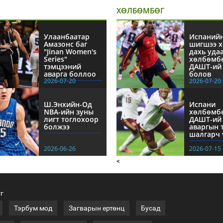
ХӨЛБӨМБӨГ
Улаанбаатар
Испаний
Амазонс баг
шигшээ х
"Jinan Women's
дахь уда
Series"
хөлбөмб
тэмцээний
ДАШТ-ий 
аварга боллоо
болов
2026-07-20
2026-07-20
Ш.Энхийн-Од
Испани
NBА-ийн зуны
хөлбөмб
лигт тоглохоор
ДАШТ-ий
болжээ
аваргын 
шалгарч 
2026-06-26
2026-07-15
<
үг
Тэрбум мод
Загварын ертөнц
Бусад