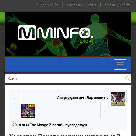
Үндсэн сайт
|
Улс төрийн сайт
|
Спортын сайт
Toggle
navigati
Аваргуудын лиг: Барселона...
2016 оны The MongolZ багийн бүрэлдэхүүн...