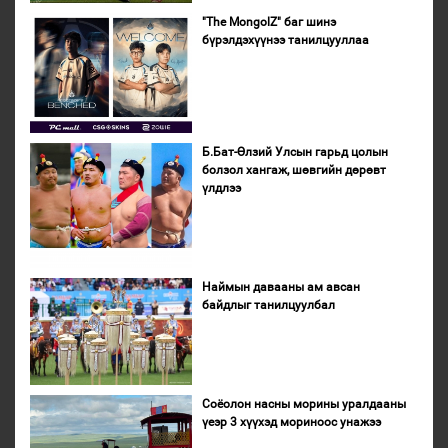
"The MongolZ" баг шинэ
бүрэлдэхүүнээ танилцууллаа
Б.Бат-Өлзий Улсын гарьд цолын
болзол хангаж, шөвгийн дөрөвт
үлдлээ
Наймын давааны ам авсан
байдлыг танилцуулбал
Соёолон насны морины уралдааны
үеэр 3 хүүхэд мориноос унажээ