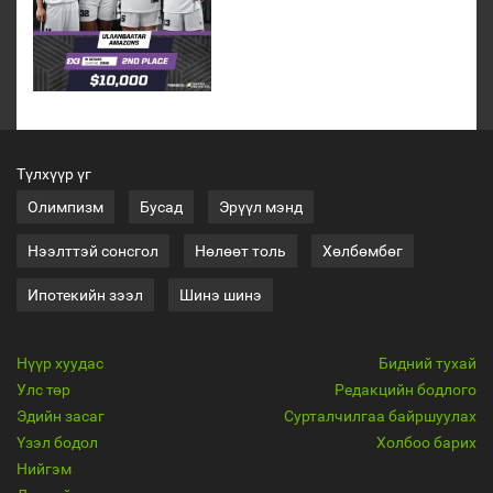
Түлхүүр үг
Олимпизм
Бусад
Эрүүл мэнд
Нээлттэй сонсгол
Нөлөөт толь
Хөлбөмбөг
Ипотекийн зээл
Шинэ шинэ
Нүүр хуудас
Бидний тухай
Улс төр
Редакцийн бодлого
Эдийн засаг
Сурталчилгаа байршуулах
Үзэл бодол
Холбоо барих
Нийгэм