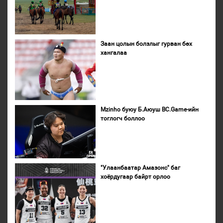
Заан цолын болзлыг гурван бөх
хангалаа
Mzinho буюу Б.Аюуш BC.Game-ийн
тоглогч боллоо
"Улаанбаатар Амазонс" баг
хоёрдугаар байрт орлоо