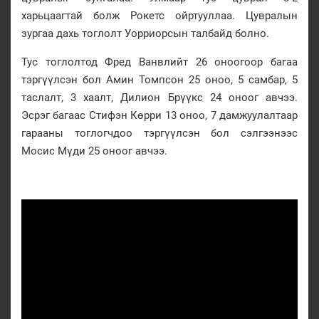
харьцаагтай болж Рокетс ойртууллаа. Цувралын
зургаа дахь тоглолт Уорриорсын талбайд болно.
Тус тоглолтод Фред Ванвлийт 26 оноогоор багаа
тэргүүлсэн бол Амин Томпсон 25 оноо, 5 самбар, 5
таслалт, 3 хаалт, Дилион Брүүкс 24 оноог авчээ.
Эсрэг багаас Стифэн Көрри 13 оноо, 7 дамжуулалтаар
гарааны тоглогчдоо тэргүүлсэн бол сэлгээнээс
Мосис Мүди 25 оноог авчээ.