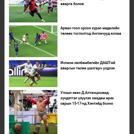
аварга болов
Арван гоол орсон хүрэл медалийн
төлөөх тоглолтод Англичууд яллаа
Испани хөлбөмбөгийн ДАШТ-ий
аваргын төлөө шалгарч үлдлээ
Улсын заан Д.Алтанцоожид
хүндэтгэл үзүүлэх наадам ирэх
сарын 15-17-нд Хэнтийд болно