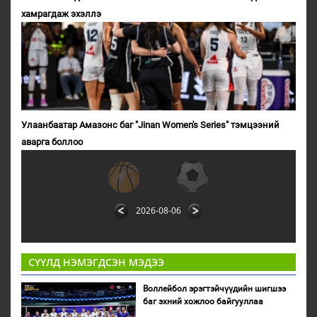
хамрагдаж эхэллэ
Улаанбаатар Амазонс баг "Jinan Women's Series" тэмцээний
аварга боллоо
2026-08-06
СҮҮЛД НЭМЭГДСЭН МЭДЭЭ
Воллейбол эрэгтэйчүүдийн шигшээ
баг эхний хожлоо байгууллаа