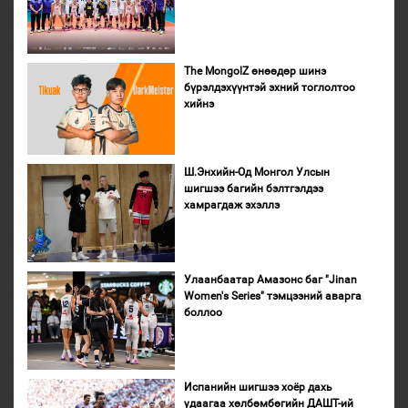
The MongolZ өнөөдөр шинэ
бүрэлдэхүүнтэй эхний тоглолтоо
хийнэ
Ш.Энхийн-Од Монгол Улсын
шигшээ багийн бэлтгэлдээ
хамрагдаж эхэллэ
Улаанбаатар Амазонс баг "Jinan
Women's Series" тэмцээний аварга
боллоо
Испанийн шигшээ хоёр дахь
удаагаа хөлбөмбөгийн ДАШТ-ий