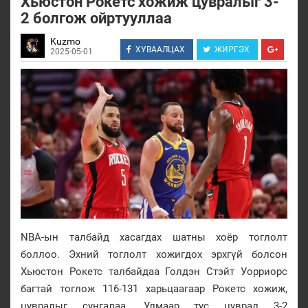
Хьюстон Рокетс хожиж цувралыг 3-
2 болгож ойртууллаа
Kuzmo
ХУВААЛЦАХ
ЖИРГЭХ
2025-05-01
NBA-ын талбайд хасагдах шатны хоёр тоглолт
боллоо. Эхний тоглолт хожигдох эрхгүй болсон
Хьюстон Рокетс талбайдаа Голдэн Стэйт Уорриорс
багтай тоглож 116-131 харьцаагаар Рокетс хожиж,
цувралыг сунгалаа. Улмаар тус цуврал 3-2