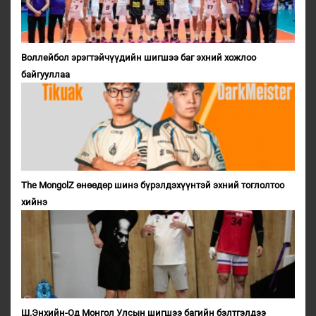
Воллейбол эрэгтэйчүүдийн шигшээ баг эхний хожлоо
байгууллаа
The MongolZ өнөөдөр шинэ бүрэлдэхүүнтэй эхний тоглолтоо
хийнэ
Ш.Энхийн-Од Монгол Улсын шигшээ багийн бэлтгэлдээ