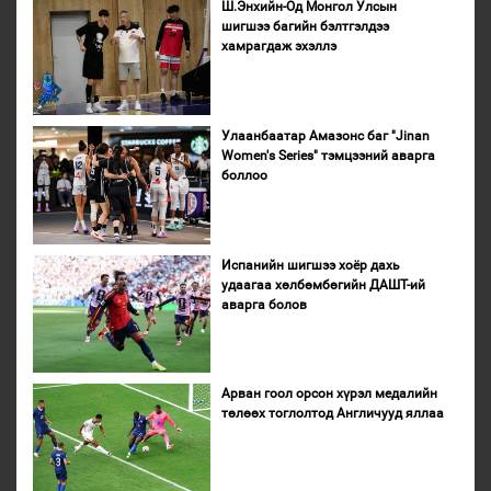
Ш.Энхийн-Од Монгол Улсын
шигшээ багийн бэлтгэлдээ
хамрагдаж эхэллэ
Улаанбаатар Амазонс баг "Jinan
Women's Series" тэмцээний аварга
боллоо
Испанийн шигшээ хоёр дахь
удаагаа хөлбөмбөгийн ДАШТ-ий
аварга болов
Арван гоол орсон хүрэл медалийн
төлөөх тоглолтод Англичууд яллаа