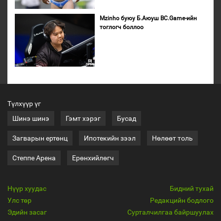
Mzinho буюу Б.Аюуш BC.Game-ийн
тоглогч боллоо
Түлхүүр үг
Шинэ шинэ
Гэмт хэрэг
Бусад
Загварын ертөнц
Ипотекийн зээл
Нөлөөт толь
Степпе Арена
Ерөнхийлөгч
Нүүр хуудас
Бидний тухай
Улс төр
Редакцийн бодлого
Эдийн засаг
Сурталчилгаа байршуулах