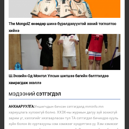
The MongolZ өнөөдөр шинэ бүрэлдэхүүнтэй эхний тоглолтоо
хийнэ
Ш.Энхийн-Од Монгол Улсын шигшээ багийн бэлтгэлдээ
хамрагдаж эхэллэ
МЭДЭЭНИЙ
СЭТГЭГДЭЛ
АНХААРУУЛГА:
Уншигчдын бичсэн сэтгэгдэлд mminfo.mn
хариуцлага хүлээхгүй болно. ХХЗХ-ны журмын дагуу зүй зохисгүй
зарим үг, хэллэгийг хязгаарласан тул ТА сэтгэгдэл бичихдээ хууль
зүйн болон ёс суртахууны хэм хэмжээг хүндэтгэнэ үү. Хэм хэмжээг