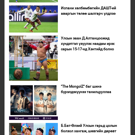
Испани хөлбөмбөгийн ДАШТ-ий
аваргын төлөө шалгарч үлдлээ
Улсын заан Д.Алтанцоожид
хүндэтгэл үзүүлэх наадам ирэх
сарын 15-17-нд Хэнтийд болно
"The MongolZ" баг шинэ
бүрэлдэхүүнээ танилцууллаа
Б.Бат-Өлзий Улсын гарьд цолын
болзол хангаж, шөвгийн дөрөвт