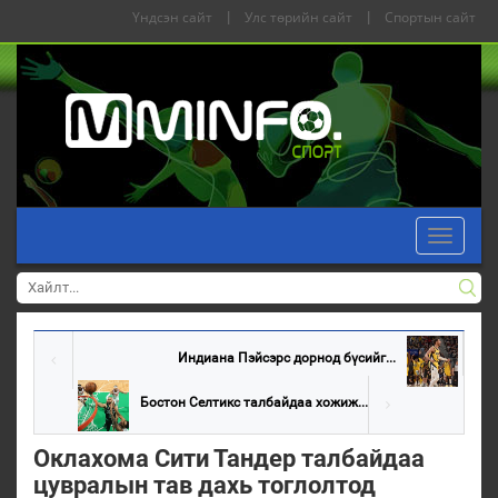
Үндсэн сайт
|
Улс төрийн сайт
|
Спортын сайт
Toggle
navigati
Индиана Пэйсэрс дорнод бүсийг...
Бостон Селтикс талбайдаа хожиж...
Оклахома Сити Тандер талбайдаа
цувралын тав дахь тоглолтод