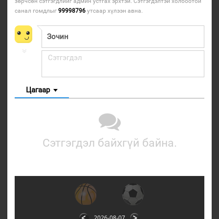
зөрчсөн сэтгэгдлийг админ устгах эрхтэй. Сэтгэгдэлтэй холбоотой
санал гомдлыг
99998796
утсаар хүлээн авна.
Цагаар
Сэтгэгдэл байхгүй байна.
2026-08-07