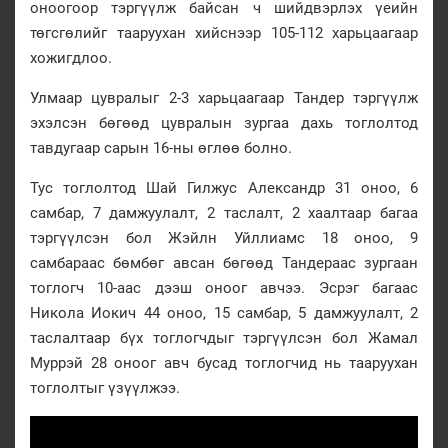
оноогоор тэргүүлж байсан ч шийдвэрлэх үеийн
төгсгөлийг тааруухан хийснээр 105-112 харьцаагаар
хожигдлоо.
Улмаар цувралыг 2-3 харьцаагаар Тандер тэргүүлж
эхэлсэн бөгөөд цувралын зургаа дахь тоглолтод
тавдугаар сарын 16-ны өглөө болно.
Тус тоглолтод Шай Гилжус Александр 31 оноо, 6
самбар, 7 дамжуулалт, 2 таслалт, 2 хаалтаар багаа
тэргүүлсэн бол Жэйлн Уйллиамс 18 оноо, 9
самбараас бөмбөг авсан бөгөөд Тандераас зургаан
тоглогч 10-аас дээш оноог авчээ. Эсрэг багаас
Никола Иокич 44 оноо, 15 самбар, 5 дамжуулалт, 2
таслалтаар бүх тоглогчдыг тэргүүлсэн бол Жамал
Муррэй 28 оноог авч бусад тоглогчид нь тааруухан
тоглолтыг үзүүлжээ.