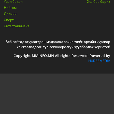
Үзэл бодол
Холбоо барих
Нийгэм
Дэлхий
Спорт
Энтертайнмент
Веб сайтад агуулагдсан мэдээлэл зохиогчийн эрхийн хуулиар
хамгаалагдсан тул зөвшөөрөлгүй хуулбарлах хориотой
Copyright MMINFO.MN All rights Reserved. Powered by
HUREEMEDIA