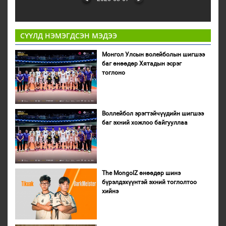
СҮҮЛД НЭМЭГДСЭН МЭДЭЭ
Монгол Улсын волейболын шигшээ
баг өнөөдөр Хятадын эсрэг
тоглоно
Воллейбол эрэгтэйчүүдийн шигшээ
баг эхний хожлоо байгууллаа
The MongolZ өнөөдөр шинэ
бүрэлдэхүүнтэй эхний тоглолтоо
хийнэ