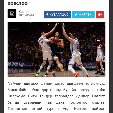
хожлоо
Kuzmo
ХУВААЛЦАХ
ЖИРГЭХ
2025-05-14
NBA-ын шигшээ шатын хагас шигшээн тоглолтууд
болж байна. Өнөөдөр өрнөд бүсийн тэргүүлсэн баг
Оклахома Сити Тандер талбайдаа Денвер Наггетс
багтай цувралын тав дахь тоглолтоо хийлээ.
Тоглолтын эхний гурван үед Неггетс найман