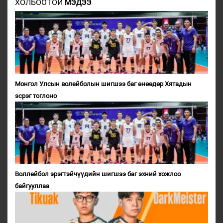
ХОЛБООТОЙ
МЭДЭЭ
Монгол Улсын волейболын шигшээ баг өнөөдөр Хятадын
эсрэг тоглоно
Воллейбол эрэгтэйчүүдийн шигшээ баг эхний хожлоо
байгууллаа