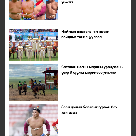
үлдлээ
Наймын давааны ам авсан
байдлыг танилцуулбал
Соёолон насны морины уралдааны
үеэр 3 хүүхэд мориноос унажээ
Заан цолын болзлыг гурван бөх
хангалаа