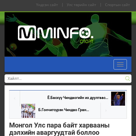
Үндсэн сайт
|
Улс төрийн сайт
|
Спортын сайт
Toggle
navigati
Ё.Басхүү Чиндаогийн их дуулгаас...
Б.Гончигсүрэн Чиндао Гран...
Монгол Улс пара байт харвааны
дэлхийн аваргуудтай боллоо