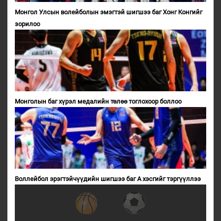
Монгол Улсын волейболын эмэгтэй шигшээ баг Хонг Конгийг
зорилоо
Монголын баг хүрэл медалийн төлөө тоглохоор боллоо
Воллейбол эрэгтэйчүүдийн шигшээ баг А хэсгийг тэргүүллээ