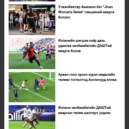
Улаанбаатар Амазонс баг "Jinan
Women's Series" тэмцээний аварга
боллоо
Испанийн шигшээ хоёр дахь
удаагаа хөлбөмбөгийн ДАШТ-ий
аварга болов
Арван гоол орсон хүрэл медалийн
төлөөх тоглолтод Англичууд яллаа
Испани хөлбөмбөгийн ДАШТ-ий
аваргын төлөө шалгарч үлдлээ