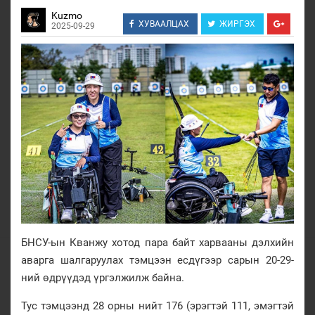
Kuzmo
ХУВААЛЦАХ
ЖИРГЭХ
2025-09-29
БНСУ-ын Кванжу хотод пара байт харвааны дэлхийн
аварга шалгаруулах тэмцээн есдүгээр сарын 20-29-
ний өдрүүдэд үргэлжилж байна.
Тус тэмцээнд 28 орны нийт 176 (эрэгтэй 111, эмэгтэй