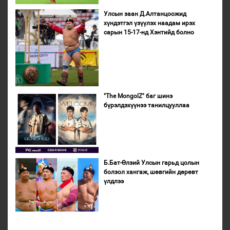
Улсын заан Д.Алтанцоожид
хүндэтгэл үзүүлэх наадам ирэх
сарын 15-17-нд Хэнтийд болно
"The MongolZ" баг шинэ
бүрэлдэхүүнээ танилцууллаа
Б.Бат-Өлзий Улсын гарьд цолын
болзол хангаж, шөвгийн дөрөвт
үлдлээ