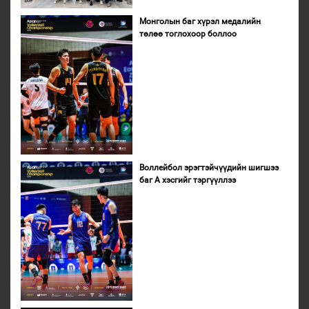
Монголын баг хүрэл медалийн
төлөө тоглохоор боллоо
Воллейбол эрэгтэйчүүдийн шигшээ
баг А хэсгийг тэргүүллээ