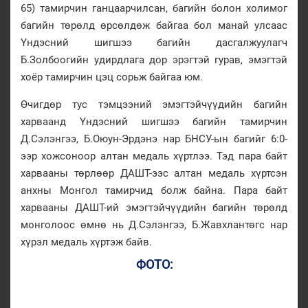
65) тамирчин ганцаарчилсан, багийн болон холимог
багийн төрөлд өрсөлдөж байгаа бол манай улсаас
Үндэсний шигшээ багийн дасгалжуулагч
Б.Золбоогийн удирдлага дор эрэгтэй гурав, эмэгтэй
хоёр тамирчин цэц сорьж байгаа юм.
Өчигдөр тус тэмцээний эмэгтэйчүүдийн багийн
харваанд Үндэсний шигшээ багийн тамирчин
Д.Сэлэнгээ, Б.Оюун-Эрдэнэ нар БНСУ-ын багийг 6:0-
ээр хожсоноор алтан медаль хүртлээ. Тэд пара байт
харвааны төрлөөр ДАШТ-ээс алтан медаль хүртсэн
анхны Монгол тамирчид болж байна. Пара байт
харвааны ДАШТ-ий эмэгтэйчүүдийн багийн төрөлд
монголоос өмнө нь Д.Сэлэнгээ, Б.Жавхлантөгс нар
хүрэл медаль хүртэж байв.
ФОТО: