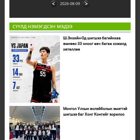
2026-08-09
СҮҮЛД НЭМЭГДСЭН МЭДЭЭ
Ш.Энхийн-Од шигшээ багийнхаа
өмнөөс 33 оноог авч багаа хожилд
хөтөллөө
Монгол Улсын волейболын эмэгтэй
шигшээ баг Хонг Конгийг зорилоо