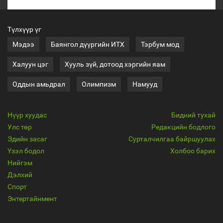
Түлхүүр үг
Мэдээ
Баянгол дүүргийн ИТХ
Тэрбум мод
Халуун цэг
Хууль зүй, дотоод хэргийн яам
Оддын амьдрал
Олимпизм
Намууд
Нүүр хуудас
Бидний тухай
Улс төр
Редакцийн бодлого
Эдийн засаг
Сурталчилгаа байршуулах
Үзэл бодол
Холбоо барих
Нийгэм
Дэлхий
Спорт
Энтертайнмент