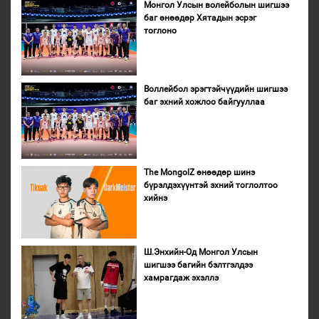
Монгол Улсын волейболын шигшээ
баг өнөөдөр Хятадын эсрэг
тоглоно
Воллейбол эрэгтэйчүүдийн шигшээ
баг эхний хожлоо байгууллаа
The MongolZ өнөөдөр шинэ
бүрэлдэхүүнтэй эхний тоглолтоо
хийнэ
Ш.Энхийн-Од Монгол Улсын
шигшээ багийн бэлтгэлдээ
хамрагдаж эхэллэ