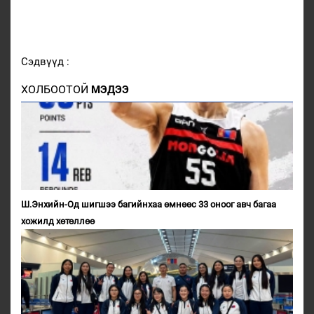
Сэдвүүд :
ХОЛБООТОЙ
МЭДЭЭ
Ш.Энхийн-Од шигшээ багийнхаа өмнөөс 33 оноог авч багаа
хожилд хөтөллөө