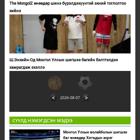
The MongolZ өнөөдөр шинэ бүрэлдэхүүнтэй эхний тоглолтоо
хийнэ
Ш.Энхийн-Од Монгол Улсын шигшээ багийн бэлтгэлдээ
хамрагдаж эхэллэ
2026-08-07
СҮҮЛД НЭМЭГДСЭН МЭДЭЭ
Монгол Улсын волейболын шигшээ
баг өнөөдөр Хятадын эсрэг