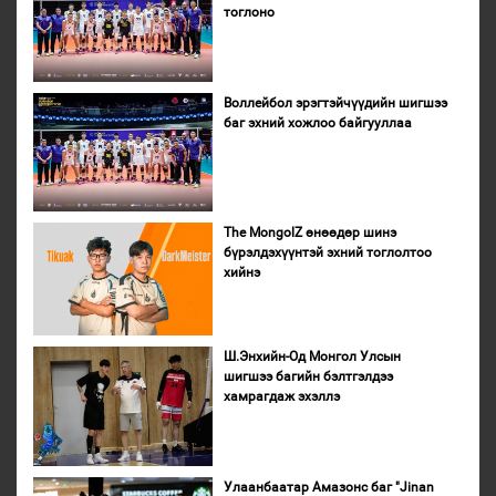
тоглоно
Воллейбол эрэгтэйчүүдийн шигшээ
баг эхний хожлоо байгууллаа
The MongolZ өнөөдөр шинэ
бүрэлдэхүүнтэй эхний тоглолтоо
хийнэ
Ш.Энхийн-Од Монгол Улсын
шигшээ багийн бэлтгэлдээ
хамрагдаж эхэллэ
Улаанбаатар Амазонс баг "Jinan