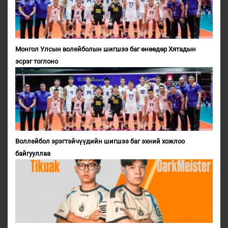
Монгол Улсын волейболын шигшээ баг өнөөдөр Хятадын
эсрэг тоглоно
Воллейбол эрэгтэйчүүдийн шигшээ баг эхний хожлоо
байгууллаа