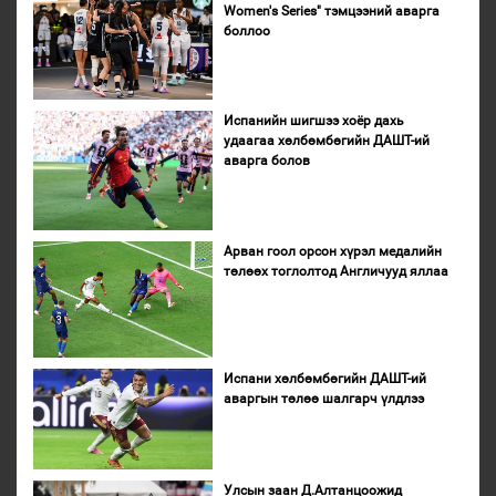
Women's Series" тэмцээний аварга
боллоо
Испанийн шигшээ хоёр дахь
удаагаа хөлбөмбөгийн ДАШТ-ий
аварга болов
Арван гоол орсон хүрэл медалийн
төлөөх тоглолтод Англичууд яллаа
Испани хөлбөмбөгийн ДАШТ-ий
аваргын төлөө шалгарч үлдлээ
Улсын заан Д.Алтанцоожид