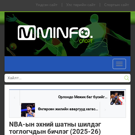
Үндсэн сайт
|
Улс төрийн сайт
|
Спортын сайт
Toggle
navigati
Орлондо Межик баг бүсийг...
Өнгөрсөн жилийн аваргууд хагас...
NBA-ын эхний шатны шилдэг
тоглогчдын бичлэг (2025-26)