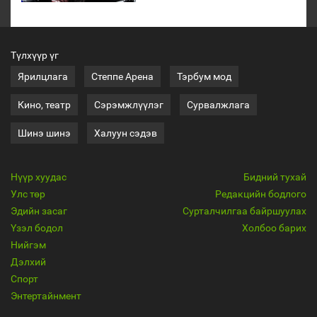
Түлхүүр үг
Ярилцлага
Степпе Арена
Тэрбум мод
Кино, театр
Сэрэмжлүүлэг
Сурвалжлага
Шинэ шинэ
Халуун сэдэв
Нүүр хуудас
Бидний тухай
Улс төр
Редакцийн бодлого
Эдийн засаг
Сурталчилгаа байршуулах
Үзэл бодол
Холбоо барих
Нийгэм
Дэлхий
Спорт
Энтертайнмент