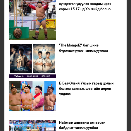
хүндэтгэл үзүүлэх наадам ирэх
сарын 15-17-нд Хэнтийд болно
"The MongolZ" баг шинэ
бүрэлдэхүүнээ танилцууллаа
Б.Бат-Өлзий Улсын гарьд цолын
болзол хангаж, шөвгийн дөрөвт
үлдлээ
Наймын давааны ам авсан
байдлыг танилцуулбал