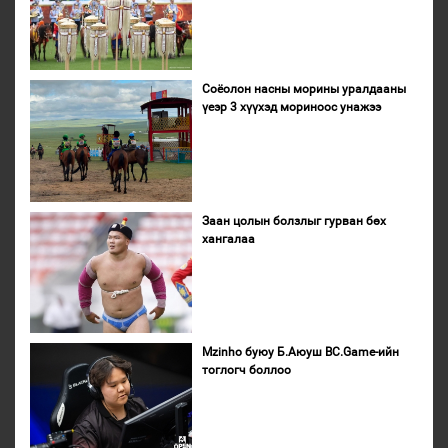
Соёолон насны морины уралдааны
үеэр 3 хүүхэд мориноос унажээ
Заан цолын болзлыг гурван бөх
хангалаа
Mzinho буюу Б.Аюуш BC.Game-ийн
тоглогч боллоо