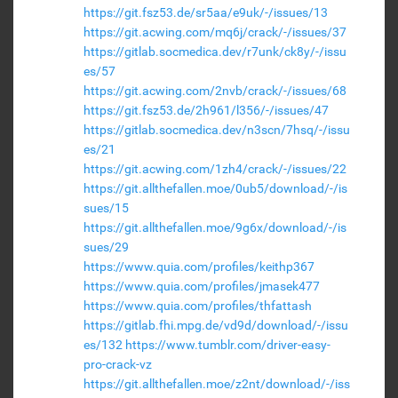
https://git.fsz53.de/sr5aa/e9uk/-/issues/13
https://git.acwing.com/mq6j/crack/-/issues/37
https://gitlab.socmedica.dev/r7unk/ck8y/-/issu
es/57
https://git.acwing.com/2nvb/crack/-/issues/68
https://git.fsz53.de/2h961/l356/-/issues/47
https://gitlab.socmedica.dev/n3scn/7hsq/-/issu
es/21
https://git.acwing.com/1zh4/crack/-/issues/22
https://git.allthefallen.moe/0ub5/download/-/is
sues/15
https://git.allthefallen.moe/9g6x/download/-/is
sues/29
https://www.quia.com/profiles/keithp367
https://www.quia.com/profiles/jmasek477
https://www.quia.com/profiles/thfattash
https://gitlab.fhi.mpg.de/vd9d/download/-/issu
es/132
https://www.tumblr.com/driver-easy-
pro-crack-vz
https://git.allthefallen.moe/z2nt/download/-/iss