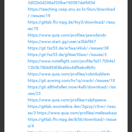
3d02b0d208af53fbe190587def685d
https://teaching.csap.snu.ac.kr/0iun/download
/-/issues/19
https://gitlab.fhi.mpg.de/9xy5/download/-/issu
es/70
https://www.quia.com/profiles/jawodarski
https://www.start.gg/user/a3bbf967
https://git.fsz53.de/sr5aa/e9uk/-/issues/38
https://git.fsz53.de/gf4se/t0aw/-/issues/3
https://www.noteflight.com/profile/fe317004e1
12b3b78bb894f4babbc4dfbebc8b9c
https://www.quia.com/profiles/robinbaldwin
https://git.acwing.com/hv1q/crack/-/issues/18
https://git.allthefallen.moe/4al0/download/-/iss
ues/23
https://www.quia.com/profiles/ralphpesce
https://gitlab.socmedica.dev/3gzzy/v3rw/-/issu
es/3
https://www.quia.com/profiles/melissabasi
https://gitlab.fhi.mpg.de/ib56/download/-/issue
s/4