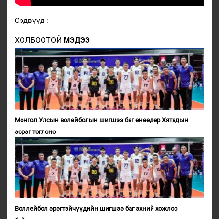
Сэдвүүд :
ХОЛБООТОЙ
МЭДЭЭ
Монгол Улсын волейболын шигшээ баг өнөөдөр Хятадын
эсрэг тоглоно
Воллейбол эрэгтэйчүүдийн шигшээ баг эхний хожлоо