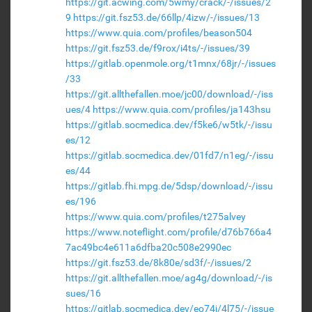
https://git.acwing.com/5wmy/crack/-/issues/2
9
https://git.fsz53.de/66llp/4izw/-/issues/13
https://www.quia.com/profiles/beason504
https://git.fsz53.de/f9rox/i4ts/-/issues/39
https://gitlab.openmole.org/t1mnx/68jr/-/issues
/33
https://git.allthefallen.moe/jc00/download/-/iss
ues/4
https://www.quia.com/profiles/ja143hsu
https://gitlab.socmedica.dev/f5ke6/w5tk/-/issu
es/12
https://gitlab.socmedica.dev/01fd7/n1eg/-/issu
es/44
https://gitlab.fhi.mpg.de/5dsp/download/-/issu
es/196
https://www.quia.com/profiles/t275alvey
https://www.noteflight.com/profile/d76b766a4
7ac49bc4e611a6dfba20c508e2990ec
https://git.fsz53.de/8k80e/sd3f/-/issues/2
https://git.allthefallen.moe/ag4g/download/-/is
sues/16
https://gitlab.socmedica.dev/eo74j/4l75/-/issue