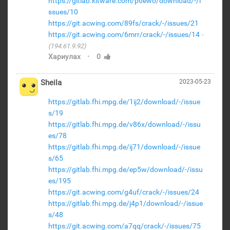
https://gitlab.kitware.com/p6ewo/download/-/i
ssues/10
https://git.acwing.com/89fs/crack/-/issues/21
https://git.acwing.com/6mrr/crack/-/issues/14
(194.61.9.92)
·
Хариулах
0
Sheila
2023-05-23
https://gitlab.fhi.mpg.de/1ij2/download/-/issue
s/19
https://gitlab.fhi.mpg.de/v86x/download/-/issu
es/78
https://gitlab.fhi.mpg.de/ij71/download/-/issue
s/65
https://gitlab.fhi.mpg.de/ep5w/download/-/issu
es/195
https://git.acwing.com/g4uf/crack/-/issues/24
https://gitlab.fhi.mpg.de/j4p1/download/-/issue
s/48
https://git.acwing.com/a7qq/crack/-/issues/75