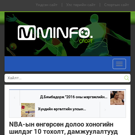
Үндсэн сайт
|
Улс төрийн сайт
|
Спортын сайт
Toggle
navigati
Д.Бямбадорж "2016 оны мэргэжлийн...
Хүндийн өргөлтийн улсын...
NBA-ын өнгөрсөн долоо хоногийн
шилдэг 10 тохолт, дамжуулалтууд