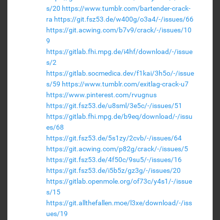
s/20
https://www.tumblr.com/bartender-crack-
ra
https://git.fsz53.de/w400g/o3a4/-/issues/66
https://git.acwing.com/b7v9/crack/-/issues/10
9
https://gitlab.fhi.mpg.de/i4hf/download/-/issue
s/2
https://gitlab.socmedica.dev/f1kai/3h5o/-/issue
s/59
https://www.tumblr.com/exitlag-crack-u7
https://www.pinterest.com/rvugnus
https://git.fsz53.de/u8sml/3e5c/-/issues/51
https://gitlab.fhi.mpg.de/b9eq/download/-/issu
es/68
https://git.fsz53.de/5s1zy/2cvb/-/issues/64
https://git.acwing.com/p82g/crack/-/issues/5
https://git.fsz53.de/4f50c/9su5/-/issues/16
https://git.fsz53.de/i5b5z/gz3g/-/issues/20
https://gitlab.openmole.org/of73c/y4s1/-/issue
s/15
https://git.allthefallen.moe/l3xe/download/-/iss
ues/19