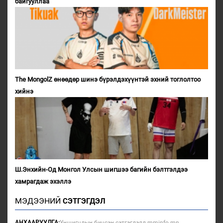
байгууллаа
The MongolZ өнөөдөр шинэ бүрэлдэхүүнтэй эхний тоглолтоо
хийнэ
Ш.Энхийн-Од Монгол Улсын шигшээ багийн бэлтгэлдээ
хамрагдаж эхэллэ
МЭДЭЭНИЙ
СЭТГЭГДЭЛ
АНХААРУУЛГА:
Уншигчдын бичсэн сэтгэгдэлд mminfo.mn