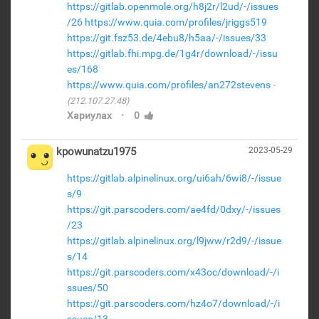
https://gitlab.openmole.org/h8j2r/l2ud/-/issues
/26
https://www.quia.com/profiles/jriggs519
https://git.fsz53.de/4ebu8/h5aa/-/issues/33
https://gitlab.fhi.mpg.de/1g4r/download/-/issu
es/168
https://www.quia.com/profiles/an272stevens
(212.107.27.48)
·
Хариулах
0
kpowunatzu1975
2023-05-29
https://gitlab.alpinelinux.org/ui6ah/6wi8/-/issue
s/9
https://git.parscoders.com/ae4fd/0dxy/-/issues
/23
https://gitlab.alpinelinux.org/l9jww/r2d9/-/issue
s/14
https://git.parscoders.com/x43oc/download/-/i
ssues/50
https://git.parscoders.com/hz4o7/download/-/i