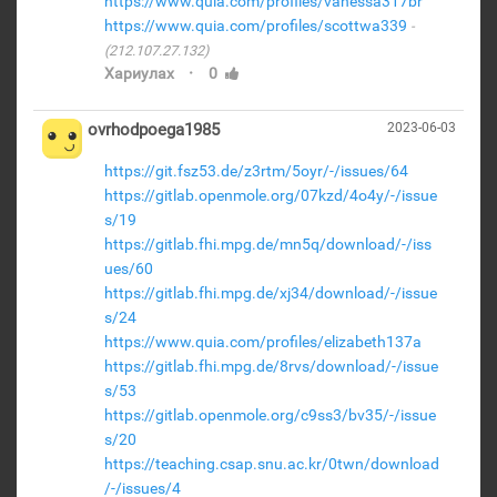
https://www.quia.com/profiles/vanessa317br
https://www.quia.com/profiles/scottwa339
(212.107.27.132)
·
Хариулах
0
ovrhodpoega1985
2023-06-03
https://git.fsz53.de/z3rtm/5oyr/-/issues/64
https://gitlab.openmole.org/07kzd/4o4y/-/issue
s/19
https://gitlab.fhi.mpg.de/mn5q/download/-/iss
ues/60
https://gitlab.fhi.mpg.de/xj34/download/-/issue
s/24
https://www.quia.com/profiles/elizabeth137a
https://gitlab.fhi.mpg.de/8rvs/download/-/issue
s/53
https://gitlab.openmole.org/c9ss3/bv35/-/issue
s/20
https://teaching.csap.snu.ac.kr/0twn/download
/-/issues/4