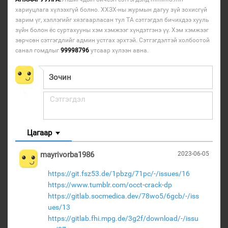
хариуцлага хүлээхгүй болно. ХХЗХ-ны журмын дагуу зүй зохисгүй
зарим үг, хэллэгийг хязгаарласан тул ТА сэтгэгдэл бичихдээ хууль
зүйн болон ёс суртахууны хэм хэмжээг хүндэтгэнэ үү. Хэм хэмжээг
зөрчсөн сэтгэгдлийг админ устгах эрхтэй. Сэтгэгдэлтэй холбоотой
санал гомдлыг
99998796
утсаар хүлээн авна.
Цагаар
mayrivorba1986
2023-06-05
https://git.fsz53.de/1pbzg/71pc/-/issues/16
https://www.tumblr.com/occt-crack-dp
https://gitlab.socmedica.dev/78wo5/6gcb/-/iss
ues/13
https://gitlab.fhi.mpg.de/3g2f/download/-/issu