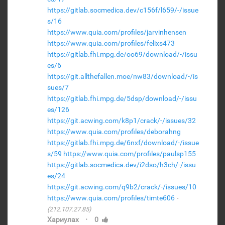
https://gitlab.socmedica.dev/c156f/l659/-/issue
s/16
https://www.quia.com/profiles/jarvinhensen
https://www.quia.com/profiles/felixs473
https://gitlab.fhi.mpg.de/oo69/download/-/issu
es/6
https://git.allthefallen.moe/nw83/download/-/is
sues/7
https://gitlab.fhi.mpg.de/5dsp/download/-/issu
es/126
https://git.acwing.com/k8p1/crack/-/issues/32
https://www.quia.com/profiles/deborahng
https://gitlab.fhi.mpg.de/6nxf/download/-/issue
s/59
https://www.quia.com/profiles/paulsp155
https://gitlab.socmedica.dev/i2dso/h3ch/-/issu
es/24
https://git.acwing.com/q9b2/crack/-/issues/10
https://www.quia.com/profiles/timte606
(212.107.27.85)
·
Хариулах
0