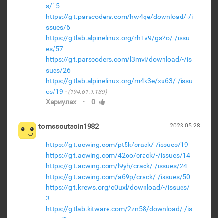
s/15
https://git.parscoders.com/hw4qe/download/-/i
ssues/6
https://gitlab.alpinelinux.org/rh1v9/gs2o/-/issu
es/57
https://git.parscoders.com/l3mvi/download/-/is
sues/26
https://gitlab.alpinelinux.org/m4k3e/xu63/-/issu
es/19
(194.61.9.139)
·
Хариулах
0
tomsscutacin1982
2023-05-28
https://git.acwing.com/pt5k/crack/-/issues/19
https://git.acwing.com/42oo/crack/-/issues/14
https://git.acwing.com/l9yh/crack/-/issues/24
https://git.acwing.com/a69p/crack/-/issues/50
https://git.krews.org/c0uxl/download/-/issues/
3
https://gitlab.kitware.com/2zn58/download/-/is