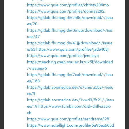
https://www.quia.com/profiles/christy206mo
https://www.quia.com/profiles/donnas282
https://gitlab.fhi.mpg.de/zh8u/download/-/issu
es/20
https://gitlab.fhi.mpg.de/0mub/download/-/iss
ues/47
https://gitlab.fhi.mpg.de/41jj/download/-/issue
s/63
https://www.quia.com/profiles/jade408j
https://www.quia.com/profiles/jennieyo
https://teaching.csap.snu.ac.kr/ux5f/download
/-/issues/6
https://gitlab.fhi.mpg.de/7xab/download/-/issu
es/168
https://gitlab.socmedica.dev/s7une/u50z/-/issu
es/9
https://gitlab.socmedica.dev/1vwd3/5t21/-/issu
es/19
https://www.tumblr.com/disk-drill-crack-
eh
https://www.quia.com/profiles/sandrame328
https://www.noteflight.com/profile/6a95ec66bd