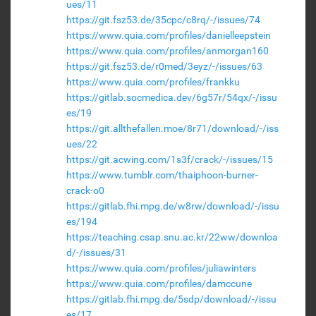
ues/11
https://git.fsz53.de/35cpc/c8rq/-/issues/74
https://www.quia.com/profiles/danielleepstein
https://www.quia.com/profiles/anmorgan160
https://git.fsz53.de/r0med/3eyz/-/issues/63
https://www.quia.com/profiles/frankku
https://gitlab.socmedica.dev/6g57r/54qx/-/issu
es/19
https://git.allthefallen.moe/8r71/download/-/iss
ues/22
https://git.acwing.com/1s3f/crack/-/issues/15
https://www.tumblr.com/thaiphoon-burner-
crack-o0
https://gitlab.fhi.mpg.de/w8rw/download/-/issu
es/194
https://teaching.csap.snu.ac.kr/22ww/downloa
d/-/issues/31
https://www.quia.com/profiles/juliawinters
https://www.quia.com/profiles/damccune
https://gitlab.fhi.mpg.de/5sdp/download/-/issu
es/17