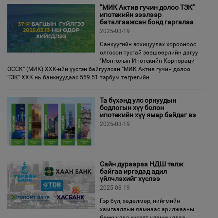
“МИК Актив гучин долоо ТЗК”
ипотекийн зээлээр
баталгаажсан бонд гаргалаа
2025-03-19
Санхүүгийн зохицуулах хорооноос
олгосон тусгай зөвшөөрлийн дагуу
"Монголын Ипотекийн Корпораци
ОССК” (МИК) ХХК-ийн үүсгэн байгуулсан “МИК Актив гучин долоо
ТЗК” ХХК нь банкнуудаас 559.51 тэрбум төгрөгийн
Та бүхэнд улс орнуудын
бодлогын хүү болон
ипотекийн хүү ямар байдаг вэ
2025-03-19
Сайн дураараа НДШ төлж
байгаа иргэдэд адил
үйлчлэхийг хүслээ
2025-03-19
Гэр бүл, хөдөлмөр, нийгмийн
хамгааллын яамнаас арилжааны
банкуудад хүсэлт уламжиллаа.