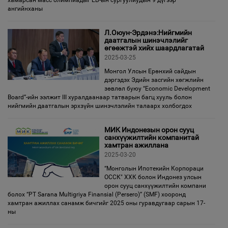
хамарсан масс олимпиадыг ЕБ-ын сургуулиудын 9 дүгээр
ангийнханы
Л.Оюун-Эрдэнэ:Нийгмийн
даатгалын шинэчлэлийг
өгөөжтэй хийх шаардлагатай
2025-03-25
Монгол Улсын Ерөнхий сайдын
дэргэдэх Эдийн засгийн хөгжлийн
зөвлөл буюу “Economic Development
Board”-ийн ээлжит III хуралдаанаар татварын багц хууль болон
нийгмийн даатгалын эрхзүйн шинэчлэлийн талаарх холбогдох
МИК Индонезын орон сууц
санхүүжилтийн компанитай
хамтран ажиллана
2025-03-20
“Монголын Ипотекийн Корпораци
ОССК" ХХК болон Индонез улсын
орон сууц санхүүжилтийн компани
болох “PT Sarana Multigriya Finansial (Persero)” (SMF) хооронд
хамтран ажиллах санамж бичгийг 2025 оны гуравдугаар сарын 17-
ны