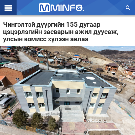
Эхлэл
Чингэлтэй дүүргийн 155 дугаар
цэцэрлэгийн засварын ажил дуусаж,
Цаг агаар
улсын комисс хүлээн авлаа
Валют ханш
Улс төр
Эдийн засаг
Үзэл бодол
Спорт
Нийгэм
Дэлхий
Энтертайнмэнт