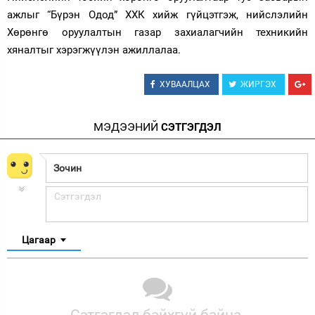
ажлыг “Бүрэн Одод” ХХК хийж гүйцэтгэж, нийслэлийн
Хөрөнгө оруулалтын газар захиалагчийн техникийн
хяналтыг хэрэгжүүлэн ажиллалаа.
ХУВААЛЦАХ
ЖИРГЭХ
МЭДЭЭНИЙ
СЭТГЭГДЭЛ
Цагаар
Сэтгэгдэл байхгүй байна.