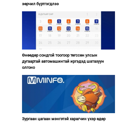
зөрчил бүртгэгдлээ
Өнөөдөр сондгой тоогоор төгссөн улсын
дугаартай автомашинтай иргэдэд шатахуун
олгоно
Зургаан цагаан мэнгэтэй харагчин үхэр өдөр