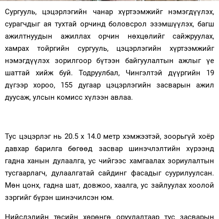
Сургууль, цэцэрлэгийн чанар хүртээмжийг нэмэгдүүлэх,
Зурхай
сурагчдыг ая тухтай орчинд боловсрол эзэмшүүлэх, багш
ажилтнуудын ажиллах орчин нөхцөлийг сайжруулах,
хамрах тойргийн сургууль, цэцэрлэгийн хүртээмжийг
нэмэгдүүлэх зорилгоор бүтээн байгуулалтын ажлыг үе
шаттай хийж буй. Тодруулбал, Чингэлтэй дүүргийн 19
дүгээр хороо, 155 дугаар цэцэрлэгийн засварын ажил
дуусаж, улсын комисс хүлээн авлаа.
Тус цэцэрлэг нь 20.5 х 14.0 метр хэмжээтэй, зоорьгүй хоёр
давхар барилга бөгөөд засвар шинэчлэлтийн хүрээнд
гадна ханын дулаалга, ус чийгээс хамгаалах зориулалтын
тусгаарлагч, дулаалгатай сайдинг фасадыг суурилуулсан.
Мөн цонх, гадна шат, довжоо, хаалга, ус зайлуулах хоолой
зэргийг бүрэн шинэчилсэн юм.
Нийслэлийн төсийн хөрөнгө оруулалтаар тус засварын