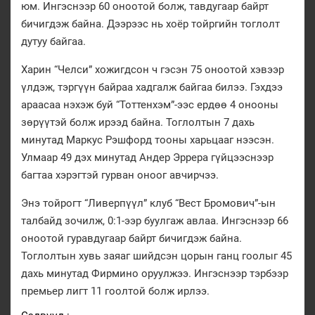
юм. Ингэснээр 60 оноотой болж, тавдугаар байрт
бичигдэж байна. Дээрээс нь хоёр тойргийн тоглолт
дутуу байгаа.
Харин “Челси” хожигдсон ч гэсэн 75 оноотой хэвээр
үлдэж, тэргүүн байраа хадгалж байгаа билээ. Гэхдээ
араасаа нэхэж буй “Тоттенхэм”-ээс ердөө 4 онооны
зөрүүтэй болж ирээд байна. Тоглолтын 7 дахь
минутад Маркус Рэшфорд тооны харьцааг нээсэн.
Улмаар 49 дэх минутад Андер Эррера гүйцээснээр
багтаа хэрэгтэй гурван оноог авчирчээ.
Энэ тойрогт “Ливерпүүл” клуб “Вест Бромович”-ын
талбайд зочилж, 0:1-ээр буулгаж авлаа. Ингэснээр 66
оноотой гуравдугаар байрт бичигдэж байна.
Тоглолтын хувь заяаг шийдсэн цорын ганц гоолыг 45
дахь минутад Фирмино оруулжээ. Ингэснээр тэрбээр
премьер лигт 11 гоолтой болж ирлээ.