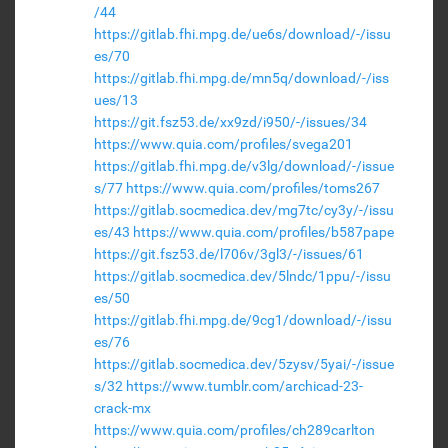
/44
https://gitlab.fhi.mpg.de/ue6s/download/-/issu
es/70
https://gitlab.fhi.mpg.de/mn5q/download/-/iss
ues/13
https://git.fsz53.de/xx9zd/i950/-/issues/34
https://www.quia.com/profiles/svega201
https://gitlab.fhi.mpg.de/v3lg/download/-/issue
s/77
https://www.quia.com/profiles/toms267
https://gitlab.socmedica.dev/mg7tc/cy3y/-/issu
es/43
https://www.quia.com/profiles/b587pape
https://git.fsz53.de/l706v/3gl3/-/issues/61
https://gitlab.socmedica.dev/5lndc/1ppu/-/issu
es/50
https://gitlab.fhi.mpg.de/9cg1/download/-/issu
es/76
https://gitlab.socmedica.dev/5zysv/5yai/-/issue
s/32
https://www.tumblr.com/archicad-23-
crack-mx
https://www.quia.com/profiles/ch289carlton