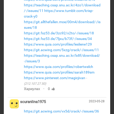
https://teaching.csap.snu.ac.kr/4zo1/download
/-/issues/11
https://www.tumblr.com/krisp-
crack-y0
https://git.allthefallen.moe/00m4/download/-/is
sues/18
https://git.fsz53.de/3zc92/x2to/-/issues/18
https://git.fsz53.de/7ljxu/b73f/-/issues/34
https://www.quia.com/profiles/lesliene129
https://git.acwing.com/5xzg/crack/-/issues/11
https://teaching.csap.snu.ac.kr/lx8f/download/
-/issues/3
https://www.quia.com/profiles/robertwelch
https://www.quia.com/profiles/sarah189sm
https://www.pinterest.com/magicjivan
(212.107.27.50)
·
Хариулах
0
scuranlina1975
2023-05-28
https://git.acwing.com/vx5d/crack/-/issues/36