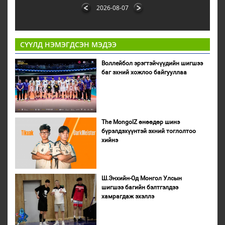
2026-08-07
СҮҮЛД НЭМЭГДСЭН МЭДЭЭ
Воллейбол эрэгтэйчүүдийн шигшээ
баг эхний хожлоо байгууллаа
The MongolZ өнөөдөр шинэ
бүрэлдэхүүнтэй эхний тоглолтоо
хийнэ
Ш.Энхийн-Од Монгол Улсын
шигшээ багийн бэлтгэлдээ
хамрагдаж эхэллэ