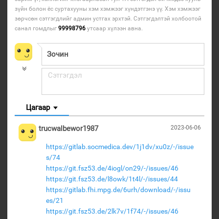
зүйн болон ёс суртахууны хэм хэмжээг хүндэтгэнэ үү. Хэм хэмжээг
зөрчсөн сэтгэгдлийг админ устгах эрхтэй. Сэтгэгдэлтэй холбоотой
санал гомдлыг
99998796
утсаар хүлээн авна.
Цагаар
trucwalbewor1987
2023-06-06
https://gitlab.socmedica.dev/1j1dv/xu0z/-/issue
s/74
https://git.fsz53.de/4iogl/on29/-/issues/46
https://git.fsz53.de/l8owk/1t4l/-/issues/44
https://gitlab.fhi.mpg.de/6urh/download/-/issu
es/21
https://git.fsz53.de/2lk7v/1f74/-/issues/46