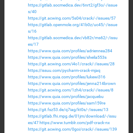
https://gitlab.socmedica.dev/6nrt2/gf3o/-/issue
s/40
https://git.acwing.com/5s04/crack/-/issues/57
https://gitlab.openmole.org/41b0z/uc45/-/issue
s/16
https://gitlab.socmedica.dev/vb82r/ms62/-/issu
es/17
https://www.quia.com/profiles/adriennea284
https://www.quia.com/profiles/sheila553s
https://git.acwing.com/i4o1/crack/-/issues/28
https://issuu.com/pycharm-crack-mjaq
https://www.quia.com/profiles/lukewi316
https://www.quia.com/profiles/jenna214brown
https://git.acwing.com/1zh4/crack/-/issues/8
https://www.quia.com/profiles/jacquebu
https://www.quia.com/profiles/sam159re
https://git.fsz53.de/q7iag/kt0s/-/issues/13
https://gitlab.fhi.mpg.de/01jm/download/-/issu
es/47
https://www.tumblr.com/pdf-crack-nx
https://git.acwing.com/0goi/crack/-/issues/139