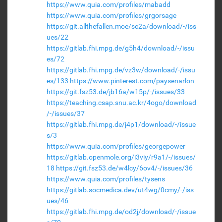
https://www.quia.com/profiles/mabadd
https://www.quia.com/profiles/grgorsage
https://git.allthefallen.moe/sc2a/download/-/iss
ues/22
https://gitlab.fhi.mpg.de/g5h4/download/-/issu
es/72
https://gitlab.fhi.mpg.de/vz3w/download/-/issu
es/133
https://www.pinterest.com/paysenarlon
https://git.fsz53.de/jb16a/w15p/-/issues/33
https://teaching.csap.snu.ac.kr/4ogo/download
/-/issues/37
https://gitlab.fhi.mpg.de/j4p1/download/-/issue
s/3
https://www.quia.com/profiles/georgepower
https://gitlab.openmole.org/i3viy/r9a1/-/issues/
18
https://git.fsz53.de/w4lcy/6ov4/-/issues/36
https://www.quia.com/profiles/tysens
https://gitlab.socmedica.dev/ut4wg/0cmy/-/iss
ues/46
https://gitlab.fhi.mpg.de/od2j/download/-/issue