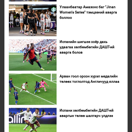
Улаанбаатар Амазонс баг "Jinan
Women's Series" тэмцээний аварга
боллоо
Испанийн шигшээ хоёр дахь
удаагаа хөлбөмбөгийн ДАШТ-ий
аварга болов
Арван гоол орсон хүрэл медалийн
төлөөх тоглолтод Англичууд яллаа
Испани хөлбөмбөгийн ДАШТ-ий
аваргын төлөө шалгарч үлдлээ