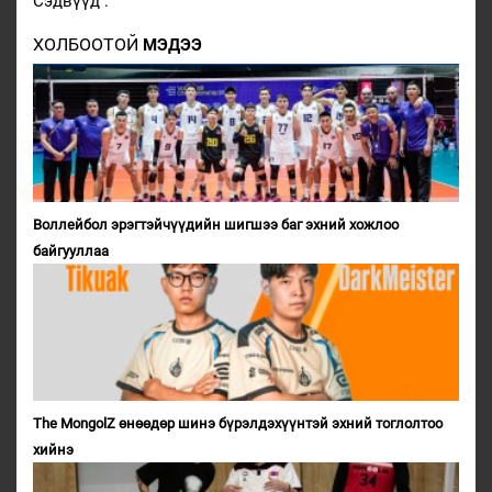
Сэдвүүд :
ХОЛБООТОЙ
МЭДЭЭ
Воллейбол эрэгтэйчүүдийн шигшээ баг эхний хожлоо
байгууллаа
The MongolZ өнөөдөр шинэ бүрэлдэхүүнтэй эхний тоглолтоо
хийнэ