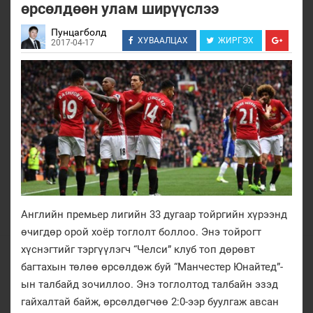
өрсөлдөөн улам ширүүслээ
Пунцагболд
ХУВААЛЦАХ
ЖИРГЭХ
2017-04-17
Английн премьер лигийн 33 дугаар тойргийн хүрээнд
өчигдөр орой хоёр тоглолт боллоо. Энэ тойрогт
хүснэгтийг тэргүүлэгч “Челси” клуб топ дөрөвт
багтахын төлөө өрсөлдөж буй “Манчестер Юнайтед”-
ын талбайд зочиллоо. Энэ тоглолтод талбайн эзэд
гайхалтай байж, өрсөлдөгчөө 2:0-ээр буулгаж авсан