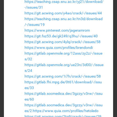
https://teaching.csap.snu.ac.kr/yj21/download/
-/issues/31
https://git.acwing.com/y4ao/crack/-/issues/44
https://teaching.csap.snu.ac.kr/tn3d/download
/-/issues/19
https://www.pinterest.com/jageramrom
https://git.fsz53.de/gk249/q3hu/-/issues/40
https://git.acwing.com/4ylq/crack/-/issues/58
https://www.quia.com/profiles/brendondi
https://gitlab.openmole.org/12ass/zy2z/-/issue
s/32
https://gitlab.openmole.org/ue23n/3d00/-/issue
s/24
https://git.acwing.com/1i7h/crack/-/issues/58
https://gitlab.fhi.mpg.de/0t61/download/-/issu
es/33
https://gitlab.socmedica.dev/3gzzy/v3rw/-/issu
es/60
https://gitlab.socmedica.dev/3gzzy/v3rw/-/issu
es/2
https://www.quia.com/profiles/hetoledo
https://git.acwing.com/2tg9/crack/-/issues/29