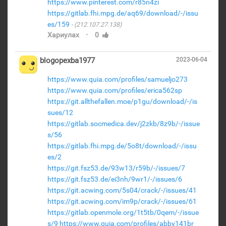
https://www.pinterest.com/r85n4zi
https://gitlab.fhi.mpg.de/aq69/download/-/issu
es/159
(212.107.27.138)
·
Хариулах
0
blogopexba1977
2023-06-04
https://www.quia.com/profiles/samueljo273
https://www.quia.com/profiles/erica562sp
https://git.allthefallen.moe/p1gu/download/-/is
sues/12
https://gitlab.socmedica.dev/j2zkb/8z9b/-/issue
s/56
https://gitlab.fhi.mpg.de/5o8t/download/-/issu
es/2
https://git.fsz53.de/93w13/r59b/-/issues/7
https://git.fsz53.de/ei3nh/9wr1/-/issues/6
https://git.acwing.com/5s04/crack/-/issues/41
https://git.acwing.com/im9p/crack/-/issues/61
https://gitlab.openmole.org/1t5tb/0qem/-/issue
s/9
https://www.quia.com/profiles/abby141br