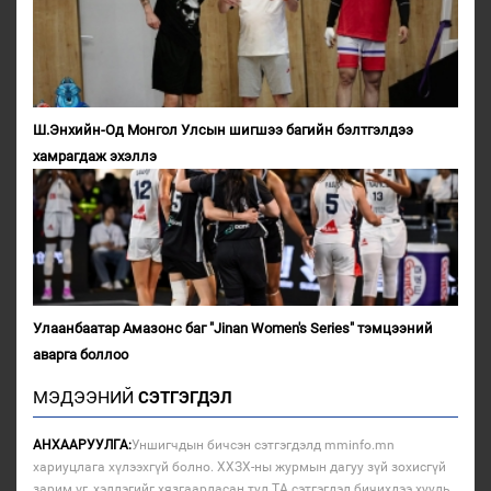
Ш.Энхийн-Од Монгол Улсын шигшээ багийн бэлтгэлдээ
хамрагдаж эхэллэ
Улаанбаатар Амазонс баг "Jinan Women's Series" тэмцээний
аварга боллоо
МЭДЭЭНИЙ
СЭТГЭГДЭЛ
АНХААРУУЛГА:
Уншигчдын бичсэн сэтгэгдэлд mminfo.mn
хариуцлага хүлээхгүй болно. ХХЗХ-ны журмын дагуу зүй зохисгүй
зарим үг, хэллэгийг хязгаарласан тул ТА сэтгэгдэл бичихдээ хууль