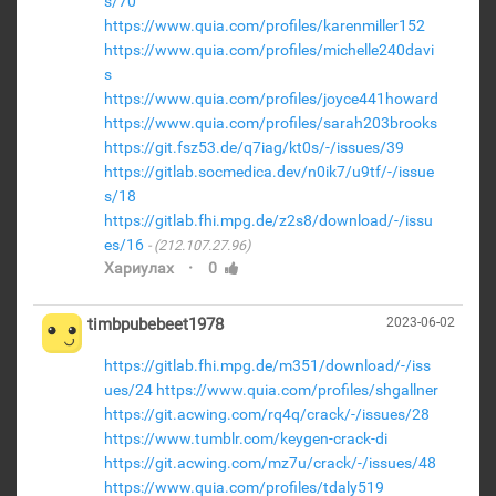
s/70
https://www.quia.com/profiles/karenmiller152
https://www.quia.com/profiles/michelle240davi
s
https://www.quia.com/profiles/joyce441howard
https://www.quia.com/profiles/sarah203brooks
https://git.fsz53.de/q7iag/kt0s/-/issues/39
https://gitlab.socmedica.dev/n0ik7/u9tf/-/issue
s/18
https://gitlab.fhi.mpg.de/z2s8/download/-/issu
es/16
(212.107.27.96)
·
Хариулах
0
timbpubebeet1978
2023-06-02
https://gitlab.fhi.mpg.de/m351/download/-/iss
ues/24
https://www.quia.com/profiles/shgallner
https://git.acwing.com/rq4q/crack/-/issues/28
https://www.tumblr.com/keygen-crack-di
https://git.acwing.com/mz7u/crack/-/issues/48
https://www.quia.com/profiles/tdaly519