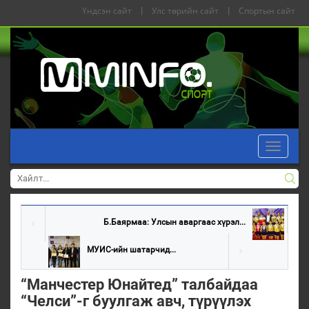
Үндсэн сайт
|
Улс төрийн сайт
|
Спортын сайт
Toggle
navigati
Б.Баярмаа: Улсын аваргаас хүрэл...
МУИС-ийн шатарчид...
“Манчестер Юнайтед” талбайдаа
“Челси”-г буулгаж авч, түрүүлэх