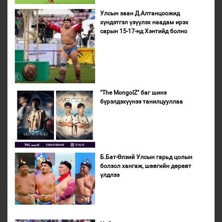
Улсын заан Д.Алтанцоожид
хүндэтгэл үзүүлэх наадам ирэх
сарын 15-17-нд Хэнтийд болно
"The MongolZ" баг шинэ
бүрэлдэхүүнээ танилцууллаа
Б.Бат-Өлзий Улсын гарьд цолын
болзол хангаж, шөвгийн дөрөвт
үлдлээ