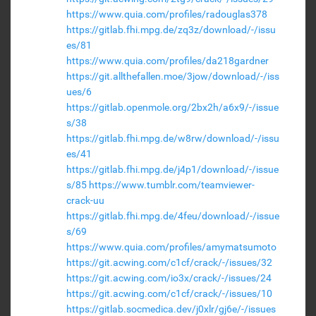
https://www.quia.com/profiles/radouglas378
https://gitlab.fhi.mpg.de/zq3z/download/-/issu
es/81
https://www.quia.com/profiles/da218gardner
https://git.allthefallen.moe/3jow/download/-/iss
ues/6
https://gitlab.openmole.org/2bx2h/a6x9/-/issue
s/38
https://gitlab.fhi.mpg.de/w8rw/download/-/issu
es/41
https://gitlab.fhi.mpg.de/j4p1/download/-/issue
s/85
https://www.tumblr.com/teamviewer-
crack-uu
https://gitlab.fhi.mpg.de/4feu/download/-/issue
s/69
https://www.quia.com/profiles/amymatsumoto
https://git.acwing.com/c1cf/crack/-/issues/32
https://git.acwing.com/io3x/crack/-/issues/24
https://git.acwing.com/c1cf/crack/-/issues/10
https://gitlab.socmedica.dev/j0xlr/gj6e/-/issues