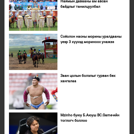
Наймын давааны ам авсан
байдлыг танилцуулбал
Соёолон насны морины уралдааны
үеэр 3 хүүхэд мориноос унажээ
Заан цолын болзлыг гурван бөх
хангалаа
Mzinho буюу Б.Аюуш BC.Game-ийн
тоглогч боллоо