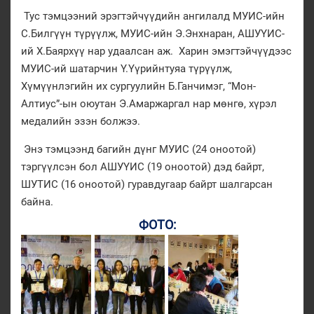
Тус тэмцээний эрэгтэйчүүдийн ангилалд МУИС-ийн
С.Билгүүн түрүүлж, МУИС-ийн Э.Энхнаран, АШУҮИС-
ий Х.Баярхүү нар удаалсан аж. Харин эмэгтэйчүүдээс
МУИС-ий шатарчин Ү.Үүрийнтуяа түрүүлж,
Хүмүүнлэгийн их сургуулийн Б.Ганчимэг, “Мон-
Алтиус”-ын оюутан Э.Амаржаргал нар мөнгө, хүрэл
медалийн эзэн болжээ.
Энэ тэмцээнд багийн дүнг МУИС (24 оноотой)
тэргүүлсэн бол АШУҮИС (19 оноотой) дэд байрт,
ШУТИС (16 оноотой) гуравдугаар байрт шалгарсан
байна.
ФОТО: