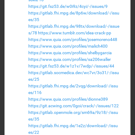
https://git.fsz53.de/w0i9z/4cyi/-/issues/9
https://gitlab.fhi.mpg.de/8p6w/download/-/issu
es/35
https://gitlab.fhi.mpg.de/98tx/download/-/issue
s/78
https://www.tumblr.com/idea-crack-pp
https://www.quia.com/profiles/josemoreno448
https://www.quia.com/profiles/malich400
https://www.quia.com/profiles/shelbygarcia
https://www.quia.com/profiles/sa206waller
https://git.fsz53.de/w1z1v/7wdp/-/issues/44
https://gitlab.socmedica.dev/wc7vr/3o31/-/issu
es/25
https://gitlab.fhi.mpg.de/2vqg/download/-/issu
es/116
https://www.quia.com/profiles/dionne389
https://git.acwing.com/0goi/crack/-/issues/122
https://gitlab.openmole.org/sm69a/9z18/-/issu
es/35
https://gitlab.fhi.mpg.de/1e2z/download/-/issu
es/22