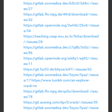
https://gitlab.socmedica.dev/b3tc5/3d4n/-/issu
es/27
https://gitlab.fhi.mpg.de/49rd/download/-/issu
es/42
https://gitlab.openmole.org/2whtb/25v4/-/issue
s/34
https://teaching.csap.snu.ac.kr/9xha/download
/-/issues/26
https://gitlab.socmedica.dev/z7q8b/3c0z/-/issu
es/96
https://gitlab.openmole.org/wk8q1/sq92/-/issu
es/11
https://git.fsz53.de/b6yze/io97/-/issues/62
https://gitlab.socmedica.dev/5zysv/5yai/-/issue
s/17
https://www.tumblr.com/air-explorer-
crack-rw
https://gitlab.fhi.mpg.de/qs3o/download/-/issu
es/78
https://git.acwing.com/6pv5/crack/-/issues/39
https://gitlab.socmedica.dev/5zysv/5yai/-/issue