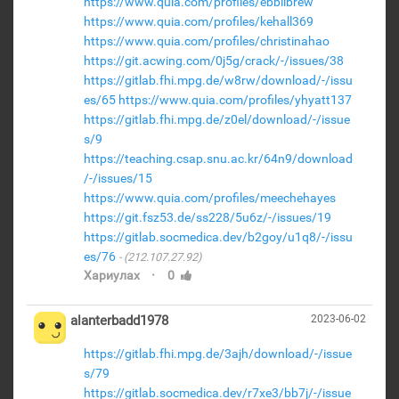
https://www.quia.com/profiles/ebbilbrew
https://www.quia.com/profiles/kehall369
https://www.quia.com/profiles/christinahao
https://git.acwing.com/0j5g/crack/-/issues/38
https://gitlab.fhi.mpg.de/w8rw/download/-/issu
es/65
https://www.quia.com/profiles/yhyatt137
https://gitlab.fhi.mpg.de/z0el/download/-/issue
s/9
https://teaching.csap.snu.ac.kr/64n9/download
/-/issues/15
https://www.quia.com/profiles/meechehayes
https://git.fsz53.de/ss228/5u6z/-/issues/19
https://gitlab.socmedica.dev/b2goy/u1q8/-/issu
es/76
(212.107.27.92)
·
Хариулах
0
alanterbadd1978
2023-06-02
https://gitlab.fhi.mpg.de/3ajh/download/-/issue
s/79
https://gitlab.socmedica.dev/r7xe3/bb7j/-/issue