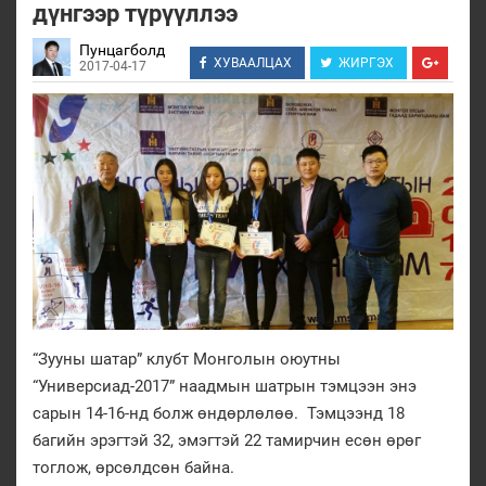
дүнгээр түрүүллээ
Пунцагболд
ХУВААЛЦАХ
ЖИРГЭХ
2017-04-17
“Зууны шатар” клубт Монголын оюутны
“Универсиад-2017” наадмын шатрын тэмцээн энэ
сарын 14-16-нд болж өндөрлөлөө. Тэмцээнд 18
багийн эрэгтэй 32, эмэгтэй 22 тамирчин есөн өрөг
тоглож, өрсөлдсөн байна.