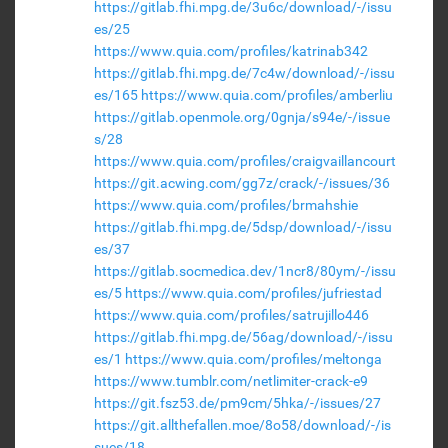
https://gitlab.fhi.mpg.de/3u6c/download/-/issu
es/25
https://www.quia.com/profiles/katrinab342
https://gitlab.fhi.mpg.de/7c4w/download/-/issu
es/165
https://www.quia.com/profiles/amberliu
https://gitlab.openmole.org/0gnja/s94e/-/issue
s/28
https://www.quia.com/profiles/craigvaillancourt
https://git.acwing.com/gg7z/crack/-/issues/36
https://www.quia.com/profiles/brmahshie
https://gitlab.fhi.mpg.de/5dsp/download/-/issu
es/37
https://gitlab.socmedica.dev/1ncr8/80ym/-/issu
es/5
https://www.quia.com/profiles/jufriestad
https://www.quia.com/profiles/satrujillo446
https://gitlab.fhi.mpg.de/56ag/download/-/issu
es/1
https://www.quia.com/profiles/meltonga
https://www.tumblr.com/netlimiter-crack-e9
https://git.fsz53.de/pm9cm/5hka/-/issues/27
https://git.allthefallen.moe/8o58/download/-/is
sues/18