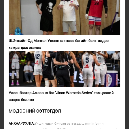
Ш.Энхийн-Од Монгол Улсын шигшээ багийн бэлтгэлдээ
хамрагдаж эхэллэ
Улаанбаатар Амазонс баг "Jinan Women's Series" тэмцээний
аварга боллоо
МЭДЭЭНИЙ
СЭТГЭГДЭЛ
АНХААРУУЛГА:
Уншигчдын бичсэн сэтгэгдэлд mminfo.mn