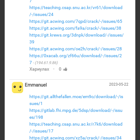
7
https://teaching.csap.snu.ac.kr/vr61/download
/-/issues/24
https://git.acwing.com/7qpd/crack/-/issues/65
https://git.acwing.com/fa9a/crack/-/issues/38
https://git.krews.org/3dnpk/download/-/issues/
39
https://git.acwing.com/oe2h/crack/-/issues/28
https://0xacab.org/zf66u/download/-/issues/2
7
(194.61.9.86)
·
Хариулах
0
Emmanuel
2023-05-22
https://git.allthefallen.moe/em9o/download/-/is
sues/1
https://gitlab.fhi.mpg.de/5dsp/download/-/issu
es/198
https://teaching.csap.snu.ac.kr/r7k6/download
/-/issues/17
https://git.acwing.com/xz5a/crack/-/issues/34