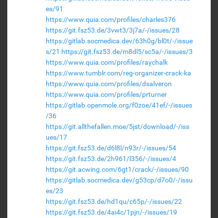
es/91
https://www.quia.com/profiles/charles376
https://git.fsz53.de/3vwt3/3j7a/-/issues/28
https://gitlab.socmedica.dev/63h0g/bl0t/-/issue
s/21
https://git.fsz53.de/m8dl5/sc5a/-/issues/3
https://www.quia.com/profiles/raychalk
https://www.tumblr.com/reg-organizer-crack-ka
https://www.quia.com/profiles/dsalveron
https://www.quia.com/profiles/prturner
https://gitlab.openmole.org/f0zoe/41ef/-/issues
/36
https://git.allthefallen.moe/5jst/download/-/iss
ues/17
https://git.fsz53.de/d6l8l/n93r/-/issues/54
https://git.fsz53.de/2h961/l356/-/issues/4
https://git.acwing.com/6gt1/crack/-/issues/90
https://gitlab.socmedica.dev/g53cp/d7o0/-/issu
es/23
https://git.fsz53.de/hd1qu/c65p/-/issues/22
https://git.fsz53.de/4ai4c/1pjn/-/issues/19