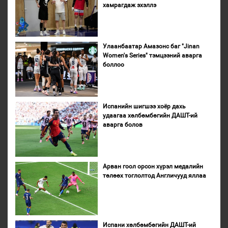
хамрагдаж эхэллэ
Улаанбаатар Амазонс баг "Jinan
Women's Series" тэмцээний аварга
боллоо
Испанийн шигшээ хоёр дахь
удаагаа хөлбөмбөгийн ДАШТ-ий
аварга болов
Арван гоол орсон хүрэл медалийн
төлөөх тоглолтод Англичууд яллаа
Испани хөлбөмбөгийн ДАШТ-ий