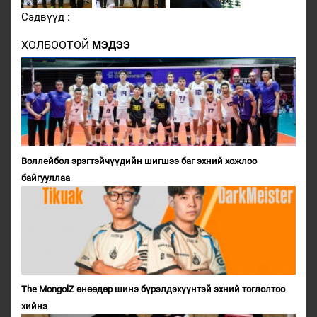
Сэдвүүд :
ХОЛБООТОЙ
МЭДЭЭ
Воллейбол эрэгтэйчүүдийн шигшээ баг эхний хожлоо
байгууллаа
The MongolZ өнөөдөр шинэ бүрэлдэхүүнтэй эхний тоглолтоо
хийнэ