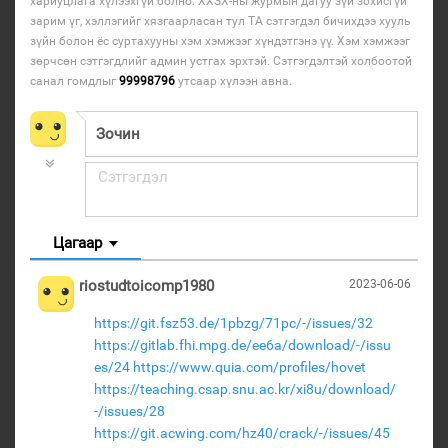
хариуцлага хүлээхгүй болно. ХХЗХ-ны журмын дагуу зүй зохисгүй
зарим үг, хэллэгийг хязгаарласан тул ТА сэтгэгдэл бичихдээ хууль
зүйн болон ёс суртахууны хэм хэмжээг хүндэтгэнэ үү. Хэм хэмжээг
зөрчсөн сэтгэгдлийг админ устгах эрхтэй. Сэтгэгдэлтэй холбоотой
санал гомдлыг
99998796
утсаар хүлээн авна.
Цагаар
riostudtoicomp1980
2023-06-06
https://git.fsz53.de/1pbzg/71pc/-/issues/32
https://gitlab.fhi.mpg.de/ee6a/download/-/issu
es/24
https://www.quia.com/profiles/hovet
https://teaching.csap.snu.ac.kr/xi8u/download/
-/issues/28
https://git.acwing.com/hz40/crack/-/issues/45