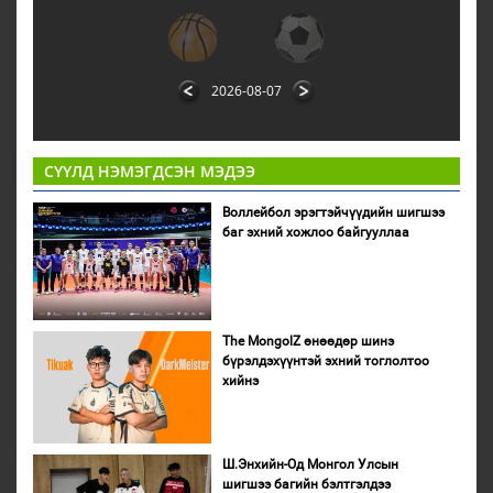
2026-08-07
СҮҮЛД НЭМЭГДСЭН МЭДЭЭ
Воллейбол эрэгтэйчүүдийн шигшээ
баг эхний хожлоо байгууллаа
The MongolZ өнөөдөр шинэ
бүрэлдэхүүнтэй эхний тоглолтоо
хийнэ
Ш.Энхийн-Од Монгол Улсын
шигшээ багийн бэлтгэлдээ