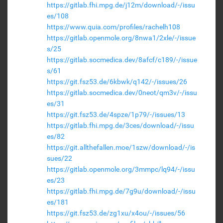
https://gitlab.fhi.mpg.de/j12m/download/-/issu
es/108
https://www.quia.com/profiles/rachelh108
https://gitlab.openmole.org/8nwa1/2xle/-/issue
s/25
https://gitlab.socmedica.dev/8afcf/c189/-/issue
s/61
https://git.fsz53.de/6kbwk/q142/-/issues/26
https://gitlab.socmedica.dev/0neot/qm3v/-/issu
es/31
https://git.fsz53.de/4spze/1p79/-/issues/13
https://gitlab.fhi.mpg.de/3ces/download/-/issu
es/82
https://git.allthefallen.moe/1szw/download/-/is
sues/22
https://gitlab.openmole.org/3mmpc/lq94/-/issu
es/23
https://gitlab.fhi.mpg.de/7g9u/download/-/issu
es/181
https://git.fsz53.de/zg1xu/x4ou/-/issues/56