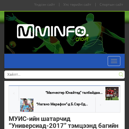
Үндсэн сайт
|
Улс төрийн сайт
|
Спортын сайт
Toggle
navigati
“Манчестер Юнайтед” талбайдаа...
“Нагано Марафон”-д Б.Сэр-Од...
МУИС-ийн шатарчид
“Универсиад-2017” тэмцээнд багийн