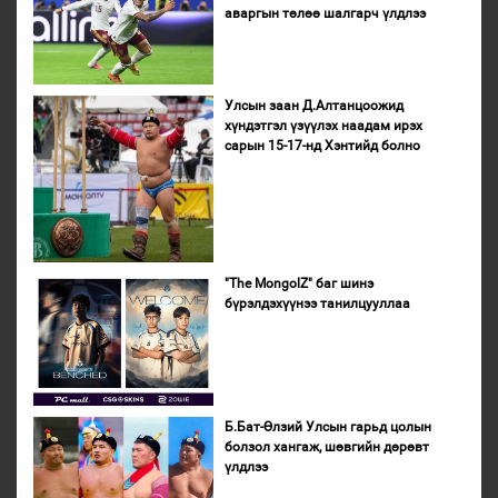
аваргын төлөө шалгарч үлдлээ
Улсын заан Д.Алтанцоожид
хүндэтгэл үзүүлэх наадам ирэх
сарын 15-17-нд Хэнтийд болно
"The MongolZ" баг шинэ
бүрэлдэхүүнээ танилцууллаа
Б.Бат-Өлзий Улсын гарьд цолын
болзол хангаж, шөвгийн дөрөвт
үлдлээ