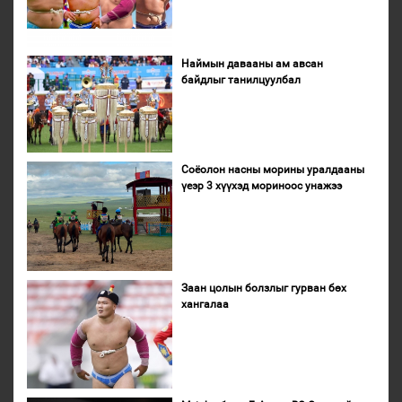
Наймын давааны ам авсан
байдлыг танилцуулбал
Соёолон насны морины уралдааны
үеэр 3 хүүхэд мориноос унажээ
Заан цолын болзлыг гурван бөх
хангалаа