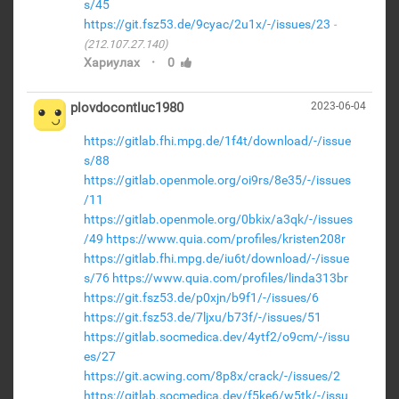
s/45
https://git.fsz53.de/9cyac/2u1x/-/issues/23
(212.107.27.140)
·
Хариулах
0
plovdocontluc1980
2023-06-04
https://gitlab.fhi.mpg.de/1f4t/download/-/issue
s/88
https://gitlab.openmole.org/oi9rs/8e35/-/issues
/11
https://gitlab.openmole.org/0bkix/a3qk/-/issues
/49
https://www.quia.com/profiles/kristen208r
https://gitlab.fhi.mpg.de/iu6t/download/-/issue
s/76
https://www.quia.com/profiles/linda313br
https://git.fsz53.de/p0xjn/b9f1/-/issues/6
https://git.fsz53.de/7ljxu/b73f/-/issues/51
https://gitlab.socmedica.dev/4ytf2/o9cm/-/issu
es/27
https://git.acwing.com/8p8x/crack/-/issues/2
https://gitlab.socmedica.dev/f5ke6/w5tk/-/issu