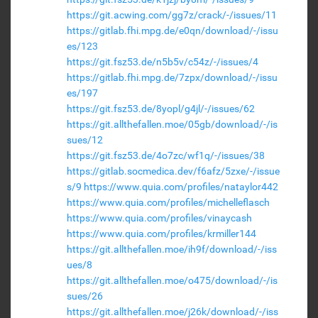
https://git.acwing.com/gg7z/crack/-/issues/11
https://gitlab.fhi.mpg.de/e0qn/download/-/issu
es/123
https://git.fsz53.de/n5b5v/c54z/-/issues/4
https://gitlab.fhi.mpg.de/7zpx/download/-/issu
es/197
https://git.fsz53.de/8yopl/g4jl/-/issues/62
https://git.allthefallen.moe/05gb/download/-/is
sues/12
https://git.fsz53.de/4o7zc/wf1q/-/issues/38
https://gitlab.socmedica.dev/f6afz/5zxe/-/issue
s/9
https://www.quia.com/profiles/nataylor442
https://www.quia.com/profiles/michelleflasch
https://www.quia.com/profiles/vinaycash
https://www.quia.com/profiles/krmiller144
https://git.allthefallen.moe/ih9f/download/-/iss
ues/8
https://git.allthefallen.moe/o475/download/-/is
sues/26
https://git.allthefallen.moe/j26k/download/-/iss