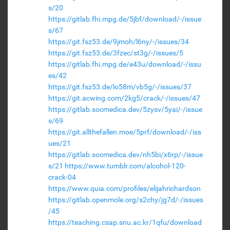
s/20
https://gitlab.fhi.mpg.de/5jbf/download/-/issue
s/67
https://git.fsz53.de/9jmoh/l6ny/-/issues/34
https://git.fsz53.de/3fzec/st3g/-/issues/5
https://gitlab.fhi.mpg.de/e43u/download/-/issu
es/42
https://git.fsz53.de/lo58m/vb5g/-/issues/37
https://git.acwing.com/2kg5/crack/-/issues/47
https://gitlab.socmedica.dev/5zysv/5yai/-/issue
s/69
https://git.allthefallen.moe/5prf/download/-/iss
ues/21
https://gitlab.socmedica.dev/nh5bi/x6rp/-/issue
s/21
https://www.tumblr.com/alcohol-120-
crack-04
https://www.quia.com/profiles/elijahrichardson
https://gitlab.openmole.org/s2chy/jg7d/-/issues
/45
https://teaching.csap.snu.ac.kr/1qfu/download