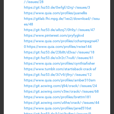
/-/issues/28
https://git.fsz53.de/0wfgf/i2nj/-/issues/3
https://www.quia.com/profiles/juanellis
https://gitlab.fhi.mpg.de/1eo2/download/-/issu
es/48
https://git.fsz53.de/a8zq7/0h9y/-/issues/47
https://www.pinterest.com/pryfygkvd
https://www.quia.com/profiles/cchampagne47
0
https://www.quia.com/profiles/rwise144
https://git.fsz53.de/23b8t/d3xa/-/issues/18
https://git.fsz53.de/o3r2r/7vu8/-/issues/61
https://www.quia.com/profiles/cynthiafisher
https://www.tumblr.com/startisback-crack-af
https://git.fsz53.de/3i7v9/j9ry/-/issues/12
https://www.quia.com/profiles/amber310sm
https://git.acwing.com/ij94/crack/-/issues/24
https://git.acwing.com/v3iw/crack/-/issues/68
https://www.quia.com/profiles/brettm181
https://git.acwing.com/u6he/crack/-/issues/44
https://www.quia.com/profiles/jared516st
https://git.fsz53.de/k1jzj/by8m/-/issues/9