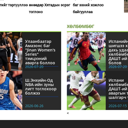
сгийг тэргүүллээ
өнөөдөр Хятадын эсрэг
баг эхний хожлоо
тоглоно
байгууллаа
ХӨЛБӨМБӨГ
Улаанбаатар
Испаний
Амазонс баг
шигшээ х
"Jinan Women's
дахь уда
Series"
хөлбөмб
тэмцээний
ДАШТ-ий 
аварга боллоо
болов
2026-07-20
2026-07-20
Ш.Энхийн-Од
Испани
NBА-ийн зуны
хөлбөмб
лигт тоглохоор
ДАШТ-ий
болжээ
аваргын 
шалгарч 
2026-06-26
2026-07-15
<