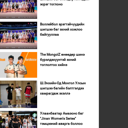
эсрэг тоглоно
Воллейбол эрэгтэйчүүдийн
шигшээ баг эхний хожлоо
байгууллаа
The MongolZ өнөөдөр шинэ
бүрэлдэхүүнтэй эхний
тоглолтоо хийнэ
Ш.Энхийн-Од Монгол Улсын
шигшээ багийн бэлтгэлдээ
хамрагдаж эхэллэ
Улаанбаатар Амазонс баг
"Jinan Women's Series"
тэмцээний аварга боллоо