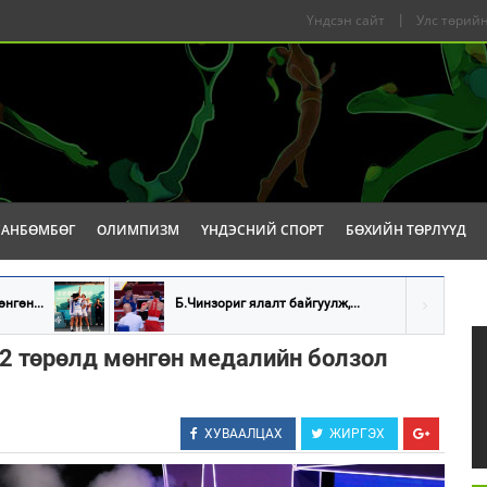
Үндсэн сайт
|
Улс төрийн
САНБӨМБӨГ
ОЛИМПИЗМ
ҮНДЭСНИЙ СПОРТ
БӨХИЙН ТӨРЛҮҮД
нгөн...
Б.Чинзориг ялалт байгуулж,...
2 төрөлд мөнгөн медалийн болзол
ХУВААЛЦАХ
ЖИРГЭХ