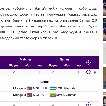
лолтод Узбекстаны багтай хийж хожсон ч хоёр дахь
хийж хожигдсон ч хэсгээ тэргүүлжээ. Улмаар хасагдах
станы багийг 2:1 харьцаагаар, Кыргызстаны багийг 2:0
едалийн төлөө тоглохоор болжээ. Ийнхүү маргааш буюу
ийн 19:00 цагаас Хятад Улсын баг буюу хуучны PSG.LGD
н медалийн тоглохоор болж байна.