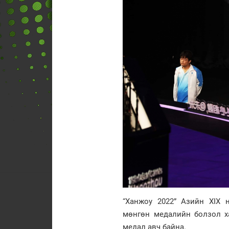
“Ханжоу 2022” Азийн XIX
мөнгөн медалийн болзол ха
медал авч байна.