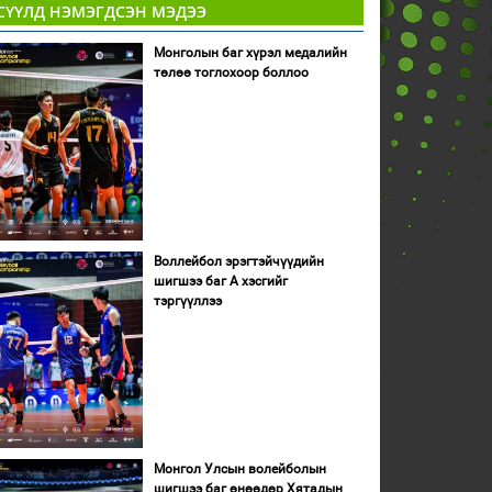
СҮҮЛД НЭМЭГДСЭН МЭДЭЭ
Монголын баг хүрэл медалийн
төлөө тоглохоор боллоо
Воллейбол эрэгтэйчүүдийн
шигшээ баг А хэсгийг
тэргүүллээ
Монгол Улсын волейболын
шигшээ баг өнөөдөр Хятадын