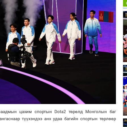
 наадмын цахим спортын Dota2 төрөлд Монголын баг
нгаснаар түүхэндээ анх удаа багийн спортын төрлөөр