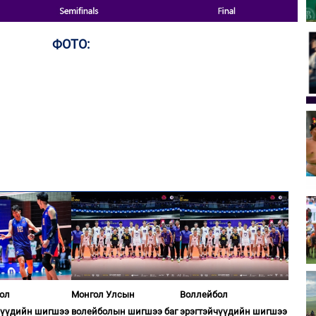
ФОТО:
ол
Монгол Улсын
Воллейбол
чүүдийн шигшээ
волейболын шигшээ баг
эрэгтэйчүүдийн шигшээ