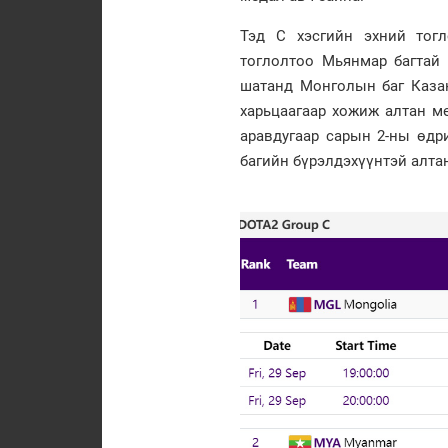
Тэд С хэсгийн эхний тог
тоглолтоо Мьянмар багтай 
шатанд Монголын баг Казак
харьцаагаар хожиж алтан м
аравдугаар сарын 2-ны өдр
багийн бүрэлдэхүүнтэй алта