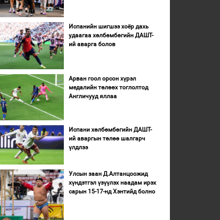
Испанийн шигшээ хоёр дахь
удаагаа хөлбөмбөгийн ДАШТ-
ий аварга болов
Арван гоол орсон хүрэл
медалийн төлөөх тоглолтод
Англичууд яллаа
Испани хөлбөмбөгийн ДАШТ-
ий аваргын төлөө шалгарч
үлдлээ
Улсын заан Д.Алтанцоожид
хүндэтгэл үзүүлэх наадам ирэх
сарын 15-17-нд Хэнтийд болно