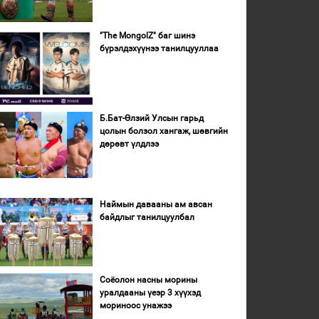
"The MongolZ" баг шинэ
бүрэлдэхүүнээ танилцууллаа
Б.Бат-Өлзий Улсын гарьд
цолын болзол хангаж, шөвгийн
дөрөвт үлдлээ
Наймын давааны ам авсан
байдлыг танилцуулбал
Соёолон насны морины
уралдааны үеэр 3 хүүхэд
мориноос унажээ