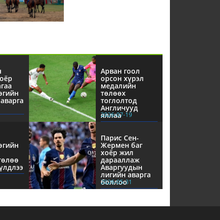
н
Арван гоол
оёр
орсон хүрэл
агаа
медалийн
өгийн
төлөөх
аварга
тоглолтод
Англичууд
яллаа
2026-07-19
Парис Сен-
өгийн
Жермен баг
хоёр жил
төлөө
дарааллаж
үлдлээ
Аваргуудын
лигийн аварга
боллоо
2026-05-31