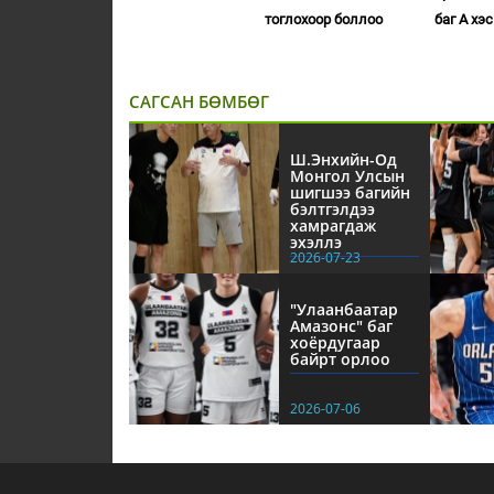
тоглохоор боллоо
баг А хэ
САГСАН БӨМБӨГ
Ш.Энхийн-Од
Монгол Улсын
шигшээ багийн
бэлтгэлдээ
хамрагдаж
эхэллэ
2026-07-23
"Улаанбаатар
Амазонс" баг
хоёрдугаар
байрт орлоо
2026-07-06