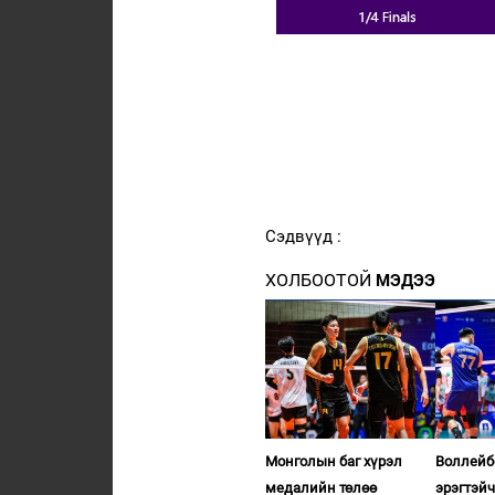
Сэдвүүд :
ХОЛБООТОЙ
МЭДЭЭ
Монголын баг хүрэл
Воллейб
медалийн төлөө
эрэгтэй