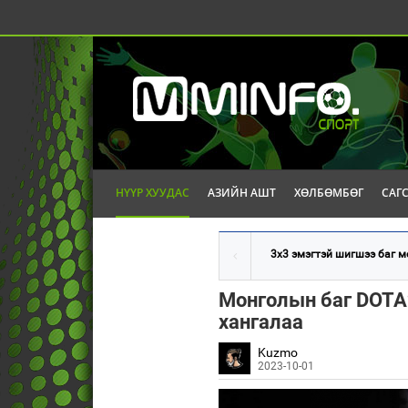
НҮҮР ХУУДАС
АЗИЙН АШТ
ХӨЛБӨМБӨГ
САГ
3х3 эмэгтэй шигшээ баг мө
Монголын баг DOTA
хангалаа
Kuzmo
2023-10-01