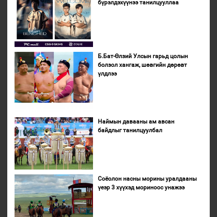
бүрэлдэхүүнээ танилцууллаа
Б.Бат-Өлзий Улсын гарьд цолын
болзол хангаж, шөвгийн дөрөвт
үлдлээ
Наймын давааны ам авсан
байдлыг танилцуулбал
Соёолон насны морины уралдааны
үеэр 3 хүүхэд мориноос унажээ