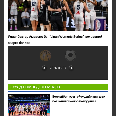
Улаанбаатар Амазонс баг "Jinan Women's Series" тэмцээний
аварга боллоо
2026-08-07
СҮҮЛД НЭМЭГДСЭН МЭДЭЭ
Воллейбол эрэгтэйчүүдийн шигшээ
баг эхний хожлоо байгууллаа