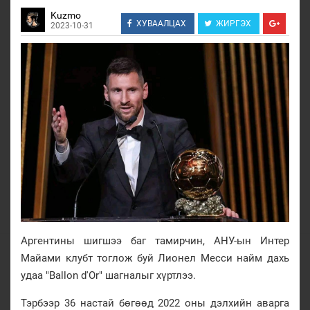
Kuzmo
ХУВААЛЦАХ
ЖИРГЭХ
2023-10-31
Аргентины шигшээ баг тамирчин, АНУ-ын Интер
Майами клубт тоглож буй Лионел Месси найм дахь
удаа "Ballon d'Or" шагналыг хүртлээ.
Тэрбээр 36 настай бөгөөд 2022 оны дэлхийн аварга