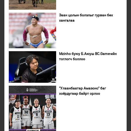
Заан цолын болзлыг гурван бөх
хангалаа
Mzinho буюу Б.Аюуш BC.Game-ийн
тоглогч боллоо
"Улаанбаатар Амазонс" баг
хоёрдугаар байрт орлоо