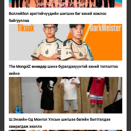
Воллейбол эрэгтэйчүүдийн шигшээ баг эхний хожлоо
байгууллаа
The MongolZ өнөөдөр шинэ бүрэлдэхүүнтэй эхний тоглолтоо
хийнэ
Ш.Энхийн-Од Монгол Улсын шигшээ багийн бэлтгэлдээ
хамрагдаж эхэллэ