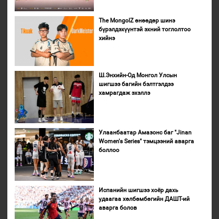
The MongolZ өнөөдөр шинэ
бүрэлдэхүүнтэй эхний тоглолтоо
хийнэ
Ш.Энхийн-Од Монгол Улсын
шигшээ багийн бэлтгэлдээ
хамрагдаж эхэллэ
Улаанбаатар Амазонс баг "Jinan
Women's Series" тэмцээний аварга
боллоо
Испанийн шигшээ хоёр дахь
удаагаа хөлбөмбөгийн ДАШТ-ий
аварга болов