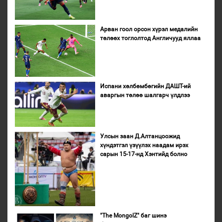
Арван гоол орсон хүрэл медалийн
төлөөх тоглолтод Англичууд яллаа
Испани хөлбөмбөгийн ДАШТ-ий
аваргын төлөө шалгарч үлдлээ
Улсын заан Д.Алтанцоожид
хүндэтгэл үзүүлэх наадам ирэх
сарын 15-17-нд Хэнтийд болно
"The MongolZ" баг шинэ