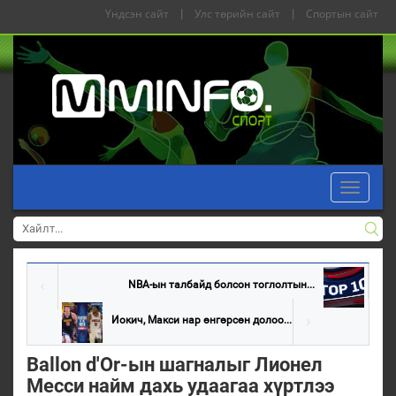
Үндсэн сайт
|
Улс төрийн сайт
|
Спортын сайт
Toggle
navigati
NBA-ын талбайд болсон тоглолтын...
Иокич, Макси нар өнгөрсөн долоо...
Ballon d'Or-ын шагналыг Лионел
Месси найм дахь удаагаа хүртлээ