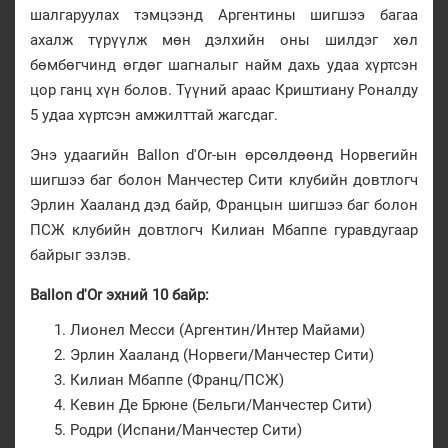
шалгаруулах тэмцээнд Аргентины шигшээ багаа
ахалж түрүүлж мөн дэлхийн оны шилдэг хөл
бөмбөгчинд өгдөг шагналыг найм дахь удаа хүртсэн
цор ганц хүн болов. Түүний араас Криштиану Роналду
5 удаа хүртсэн амжилттай жагсдаг.
Энэ удаагийн Ballon d'Or-ын өрсөлдөөнд Норвегийн
шигшээ баг болон Манчестер Сити клубийн довтлогч
Эрлин Хааланд дэд байр, Францын шигшээ баг болон
ПСЖ клубийн довтлогч Килиан Мбаппе гуравдугаар
байрыг эзлэв.
Ballon d'Or эхний 10 байр:
Лионел Месси (Аргентин/Интер Майами)
Эрлин Хааланд (Норвеги/Манчестер Сити)
Килиан Мбаппе (Франц/ПСЖ)
Кевин Де Брюне (Бельги/Манчестер Сити)
Родри (Испани/Манчестер Сити)