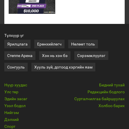
Түлхүүр үг
Ярилцлага
Ерөнхийлөгч
Нөлөөт толь
Степпе Арена
Хэн нь хэн бэ
Сэрэмжлүүлэг
Сонгууль
Хууль зүй, дотоод хэргийн яам
Нүүр хуудас
Бидний тухай
Улс төр
Редакцийн бодлого
Эдийн засаг
Сурталчилгаа байршуулах
Үзэл бодол
Холбоо барих
Нийгэм
Дэлхий
Спорт