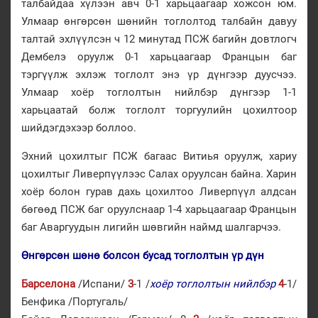
талбайдаа хүлээн авч 0-1 харьцаагаар хожсон юм.
Улмаар өнгөрсөн шөнийн тоглолтод талбайн давуу
талтай эхлүүлсэн ч 12 минутад ПСЖ багийн довтлогч
Дембелэ оруулж 0-1 харьцаагаар Францын баг
тэргүүлж эхлэж тоглолт энэ үр дүнгээр дуусчээ.
Улмаар хоёр тоглолтын нийлбэр дүнгээр 1-1
харьцаатай болж тоглолт торгуулийн цохилтоор
шийдэгдэхээр боллоо.
Эхний цохилтыг ПСЖ багаас Витиья оруулж, хариу
цохилтыг Ливерпүүлээс Салах оруулсан байна. Харин
хоёр болон гурав дахь цохилтоо Ливерпүүл алдсан
бөгөөд ПСЖ баг оруулснаар 1-4 харьцаагаар Францын
баг Аваргуудын лигийн шөвгийн наймд шалгарчээ.
Өнгөрсөн шөнө болсон бусад тоглолтын үр дүн
Барселона
/Испани/
3
-1 /
хоёр тоглолтын нийлбэр
4
-1/
Бенфика /Португаль/