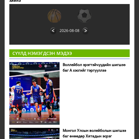
хийнэ
2026-08-08
СҮҮЛД НЭМЭГДСЭН МЭДЭЭ
Воллейбол эрэгтэйчүүдийн шигшээ
баг А хэсгийг тэргүүллээ
Монгол Улсын волейболын шигшээ
баг өнөөдөр Хятадын эсрэг