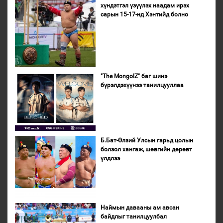
хүндэтгэл үзүүлэх наадам ирэх
сарын 15-17-нд Хэнтийд болно
"The MongolZ" баг шинэ
бүрэлдэхүүнээ танилцууллаа
Б.Бат-Өлзий Улсын гарьд цолын
болзол хангаж, шөвгийн дөрөвт
үлдлээ
Наймын давааны ам авсан
байдлыг танилцуулбал