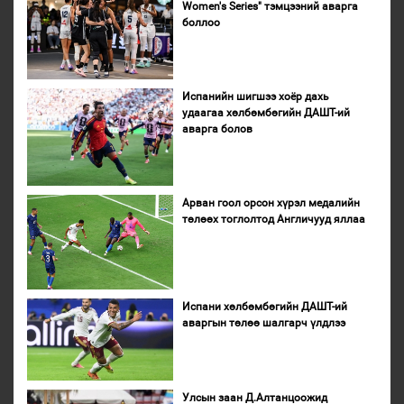
Women's Series" тэмцээний аварга
боллоо
Испанийн шигшээ хоёр дахь
удаагаа хөлбөмбөгийн ДАШТ-ий
аварга болов
Арван гоол орсон хүрэл медалийн
төлөөх тоглолтод Англичууд яллаа
Испани хөлбөмбөгийн ДАШТ-ий
аваргын төлөө шалгарч үлдлээ
Улсын заан Д.Алтанцоожид