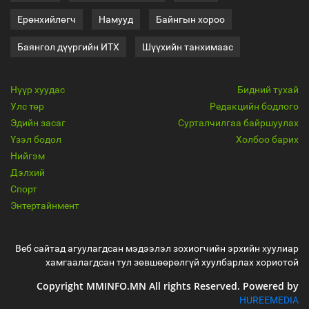
Ерөнхийлөгч
Намууд
Байнгын хороо
Баянгол дүүргийн ИТХ
Шүүхийн танхимаас
Нүүр хуудас
Бидний тухай
Улс төр
Редакцийн бодлого
Эдийн засаг
Сурталчилгаа байршуулах
Үзэл бодол
Холбоо барих
Нийгэм
Дэлхий
Спорт
Энтертайнмент
Веб сайтад агуулагдсан мэдээлэл зохиогчийн эрхийн хуулиар
хамгаалагдсан тул зөвшөөрөлгүй хуулбарлах хориотой
Copyright MMINFO.MN All rights Reserved. Powered by
HUREEMEDIA