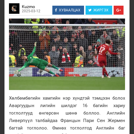
Kuzmo
ХУВААЛЦАХ
ЖИРГЭХ
2025-03-12
Хөлбөмбөгийн хамгийн нэр хүндтэй тэмцээн болох
Аваргуудын лигийн шилдэг 16 багийн хариу
тоглолтууд өнгөрсөн шөнө боллоо. Английн
Ливерпүүл талбайдаа Францын Пари Сен Жермен
багтай тоглолоо. Өмнөх тоглолтод Английн баг