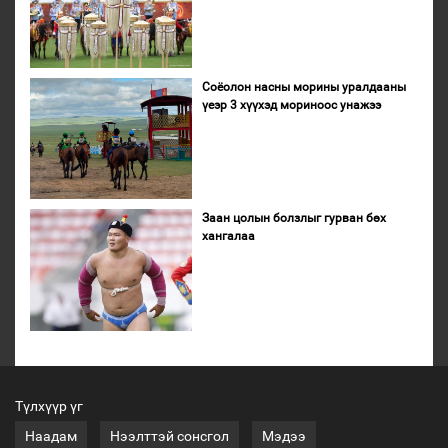
Соёолон насны морины уралдааны
үеэр 3 хүүхэд мориноос унажээ
Заан цолын болзлыг гурван бөх
хангалаа
Түлхүүр үг
Наадам
Нээлттэй сонсгол
Мэдээ