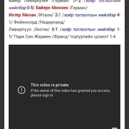
Байер Леверкузен /Герман/ 0–
2
/
хоёр тоглолтын
нийлбэр
0
-
5
/
Байерн Мюнхен
/Герман/
Интер Милан
/Итали/
2
-1 /
хоёр тоглолтын нийлбэр
4
-
1/ Фейеноорд /Нидерланд/
Ливерпүүл /Англи/
0
-
1
/
хоёр тоглолтын нийлбэр
1-
1/
Пари Сен Жермен /Франц/ торгуулийн цохилт 1-4