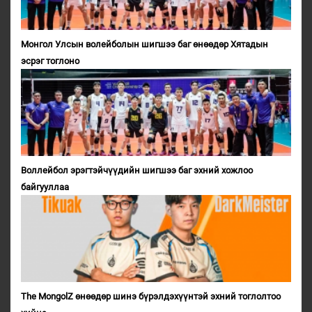
Монгол Улсын волейболын шигшээ баг өнөөдөр Хятадын
эсрэг тоглоно
Воллейбол эрэгтэйчүүдийн шигшээ баг эхний хожлоо
байгууллаа
The MongolZ өнөөдөр шинэ бүрэлдэхүүнтэй эхний тоглолтоо