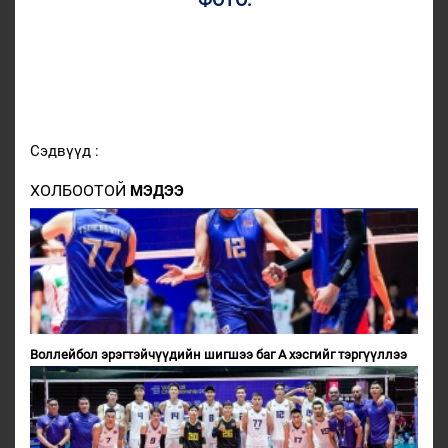
Сэдвүүд :
ХОЛБООТОЙ
МЭДЭЭ
Воллейбол эрэгтэйчүүдийн шигшээ баг А хэсгийг тэргүүллээ