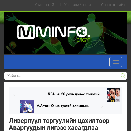
Үндсэн сайт
|
Улс төрийн сайт
|
Спортын сайт
Toggle
navigati
NBA-ын 20 дахь долоо хоногийн...
А.Алтан-Очир тусгай олимпын...
Ливерпүүл торгуулийн цохилтоор
Аваргуудын лигээс хасагдлаа