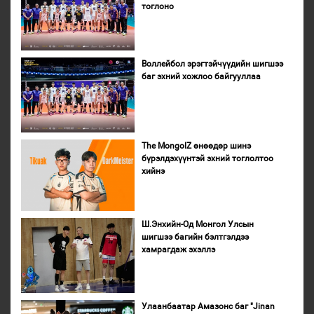
тоглоно
Воллейбол эрэгтэйчүүдийн шигшээ
баг эхний хожлоо байгууллаа
The MongolZ өнөөдөр шинэ
бүрэлдэхүүнтэй эхний тоглолтоо
хийнэ
Ш.Энхийн-Од Монгол Улсын
шигшээ багийн бэлтгэлдээ
хамрагдаж эхэллэ
Улаанбаатар Амазонс баг "Jinan