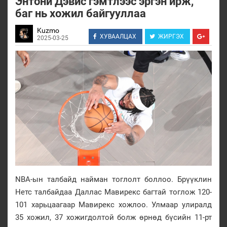
Энтони Дэвис гэмтлээс эргэн ирж,
баг нь хожил байгууллаа
Kuzmo
ХУВААЛЦАХ
ЖИРГЭХ
2025-03-25
NBA-ын талбайд найман тоглолт боллоо. Брүүклин
Нетс талбайдаа Даллас Мавирекс багтай тоглож 120-
101 харьцаагаар Мавирекс хожлоо. Улмаар улиралд
35 хожил, 37 хожигдолтой болж өрнөд бүсийн 11-рт