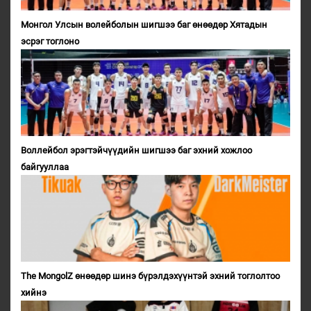
Монгол Улсын волейболын шигшээ баг өнөөдөр Хятадын
эсрэг тоглоно
Воллейбол эрэгтэйчүүдийн шигшээ баг эхний хожлоо
байгууллаа
The MongolZ өнөөдөр шинэ бүрэлдэхүүнтэй эхний тоглолтоо
хийнэ