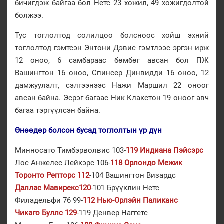
бичигдэж байгаа бол Нетс 23 хожил, 49 хожигдолтой
болжээ.
Тус тоглолтод солилцоо болсноос хойш эхний
тоглолтод гэмтсэн Энтони Дэвис гэмтлээс эргэн ирж
12 оноо, 6 самбараас бөмбөг авсан бол ПЖ
Вашингтон 16 оноо, Спинсер Динвидди 16 оноо, 12
дамжуулалт, сэлгээнээс Нажи Маршил 22 оноог
авсан байна. Эсрэг багаас Ник Клакстон 19 оноог авч
багаа тэргүүлсэн байна.
Өнөөдөр болсон бусад тоглолтын үр дүн
Минносато Тимбэрволвис 103-
119 Индиана Пэйсэрс
Лос Анжелес Лейкэрс 106-
118 Орлондо Межик
Торонто Репторс 112
-104 Вашингтон Визардс
Даллас Мавирекс120
-101 Брүүклин Нетс
Филадельфи 76 99-
112 Нью-Орлэйн Паликанс
Чикаго Буллс 129
-119 Денвер Наггетс