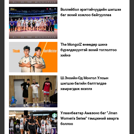
Воллейбол эрэгтэйчүүдийн шигшээ
баг эхний хожлоо байгууллаа
The MongolZ өнөөдөр шинэ
бүрэлдэхүүнтэй эхний тоглолтоо
хийнэ
Ш.Энхийн-Од Монгол Улсын
шигшээ багийн бэлтгэлдээ
хамрагдаж эхэллэ
Улаанбаатар Амазонс баг "Jinan
Women's Series" тэмцээний аварга
боллоо