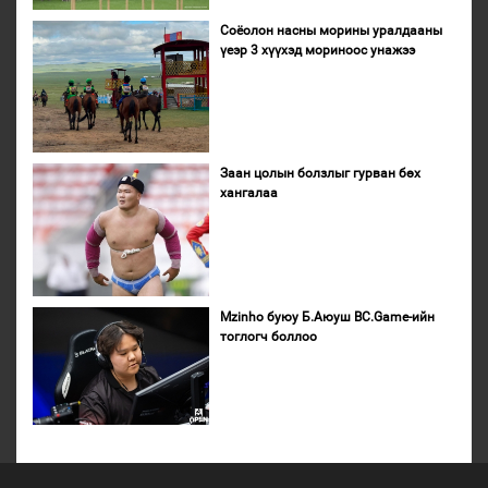
Соёолон насны морины уралдааны
үеэр 3 хүүхэд мориноос унажээ
Заан цолын болзлыг гурван бөх
хангалаа
Mzinho буюу Б.Аюуш BC.Game-ийн
тоглогч боллоо