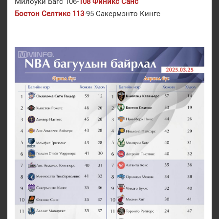
Милоуки Багс 106-
108 Финикс Санс
Бостон Селтикс 113
-95 Сакермэнто Кингс