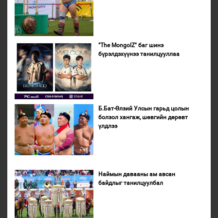
"The MongolZ" баг шинэ
бүрэлдэхүүнээ танилцууллаа
Б.Бат-Өлзий Улсын гарьд цолын
болзол хангаж, шөвгийн дөрөвт
үлдлээ
Наймын давааны ам авсан
байдлыг танилцуулбал