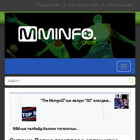
Үндсэн сайт
|
Улс төрийн сайт
|
Спортын сайт
Toggle
navigati
"The MongolZ"-ын залуус "G2" ялагдаж...
NBA-ын талбайд болсон тоглолтын...