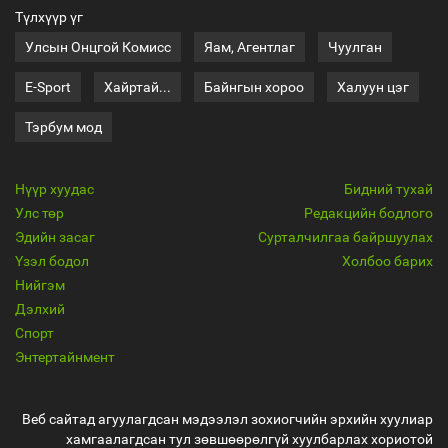
Түлхүүр үг
Улсын Онцгой Комисс
Яам, Агентлаг
Чуулган
E-Sport
Хайртай...
Байнгын хороо
Халуун цэг
Тэрбум мод
Нүүр хуудас
Бидний тухай
Улс төр
Редакцийн бодлого
Эдийн засаг
Сурталчилгаа байршуулах
Үзэл бодол
Холбоо барих
Нийгэм
Дэлхий
Спорт
Энтертайнмент
Веб сайтад агуулагдсан мэдээлэл зохиогчийн эрхийн хуулиар
хамгаалагдсан тул зөвшөөрөлгүй хуулбарлах хориотой