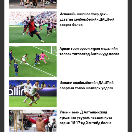
Испанийн шигшээ хоёр дахь
удаагаа хөлбөмбөгийн ДАШТ-ий
аварга болов
Арван гоол орсон хүрэл медалийн
төлөөх тоглолтод Англичууд яллаа
Испани хөлбөмбөгийн ДАШТ-ий
аваргын төлөө шалгарч үлдлээ
Улсын заан Д.Алтанцоожид
хүндэтгэл үзүүлэх наадам ирэх
сарын 15-17-нд Хэнтийд болно