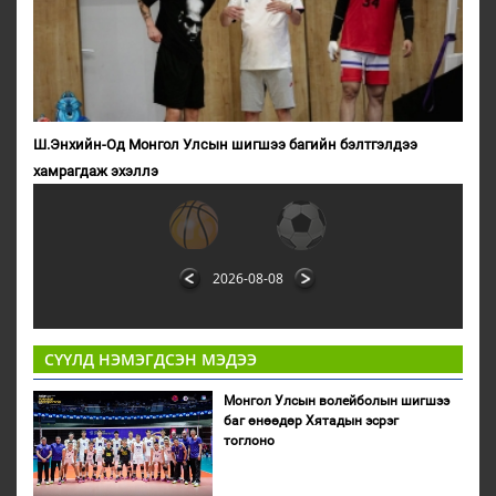
Ш.Энхийн-Од Монгол Улсын шигшээ багийн бэлтгэлдээ
хамрагдаж эхэллэ
2026-08-08
СҮҮЛД НЭМЭГДСЭН МЭДЭЭ
Монгол Улсын волейболын шигшээ
баг өнөөдөр Хятадын эсрэг
тоглоно