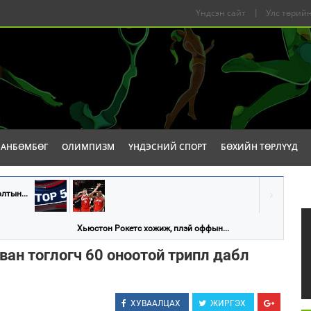
Үндсэн сайт
|
Улс төрийн
САНБӨМБӨГ
ОЛИМПИЗМ
ҮНДЭСНИЙ СПОРТ
БӨХИЙН ТӨРЛҮҮД
лтын...
Хьюстон Рокетс хожиж, плэй оффын...
ван тоглогч 60 оноотой трипл дабл
ХУВААЛЦАХ
ЖИРГЭХ