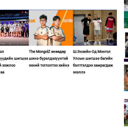
ол
The MongolZ өнөөдөр
Ш.Энхийн-Од Монгол
чүүдийн шигшээ
шинэ бүрэлдэхүүнтэй
Улсын шигшээ багийн
й хожлоо
эхний тоглолтоо хийнэ
бэлтгэлдээ хамрагдаж
лаа
эхэллэ