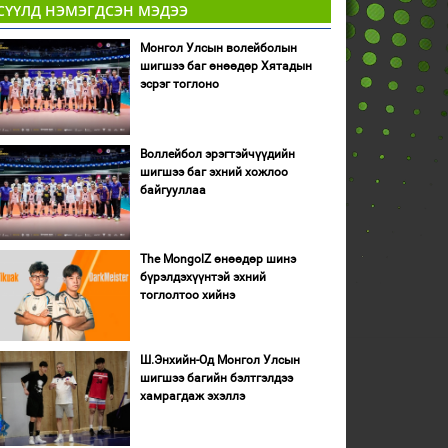
СҮҮЛД НЭМЭГДСЭН МЭДЭЭ
Монгол Улсын волейболын
шигшээ баг өнөөдөр Хятадын
эсрэг тоглоно
Воллейбол эрэгтэйчүүдийн
шигшээ баг эхний хожлоо
байгууллаа
The MongolZ өнөөдөр шинэ
бүрэлдэхүүнтэй эхний
тоглолтоо хийнэ
Ш.Энхийн-Од Монгол Улсын
шигшээ багийн бэлтгэлдээ
хамрагдаж эхэллэ