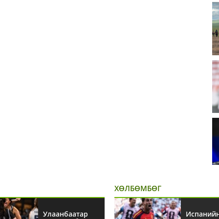
ХӨЛБӨМБӨГ
Улаанбаатар
Испаний