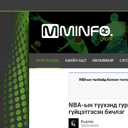
НҮҮР ХУУДАС
АЗИЙН АШТ
ХӨЛБӨМБӨГ
САГ
NBA-ын талбайд болсон тогло
NBA-ын түүхэнд гур
гүйцэтгэсэн бичлэг
Kuzmo
2025-04-03