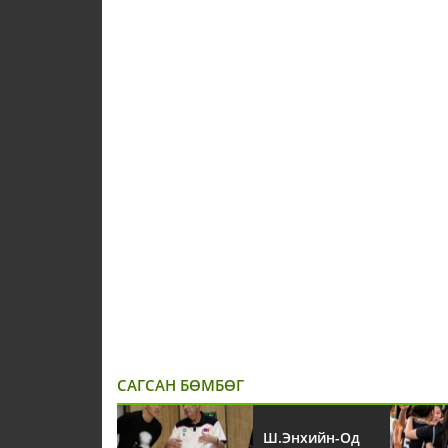
САГСАН БӨМБӨГ
Ш.Энхийн-Од