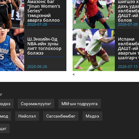
Амазонс баг
шигшээ х
"Jinan Women's
дахь уда
Series"
хөлбөмб
тэмцээний
ДАШТ-ий 
аварга боллоо
болов
2026-07-20
2026-07-20
Ш.Энхийн-Од
Испани
NBА-ийн зуны
хөлбөмб
лигт тоглохоор
ДАШТ-ий
болжээ
аваргын 
шалгарч 
2026-06-26
2026-07-15
<
үг
мэдээ
Сэрэмжлүүлэг
ММ-ын тодруулга
 мод
Нийслэл
Сагсанбөмбөг
Мэдээ
цэг