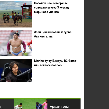
Соёолон насны морины
уралдааны үеэр 3 хүүхэд
мориноос унажээ
Заан цолын болзлыг гурван
бөх хангалаа
Mzinho буюу Б.Аюуш BC.Game-
ийн тоглогч боллоо
н
Арван гоол