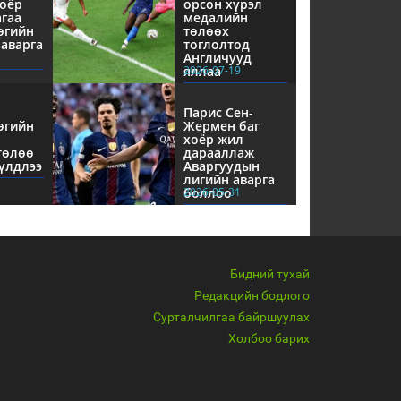
оёр
орсон хүрэл
агаа
медалийн
өгийн
төлөөх
аварга
тоглолтод
Англичууд
яллаа
2026-07-19
Парис Сен-
өгийн
Жермен баг
хоёр жил
төлөө
дарааллаж
үлдлээ
Аваргуудын
лигийн аварга
боллоо
2026-05-31
Бидний тухай
Редакцийн бодлого
Сурталчилгаа байршуулах
Холбоо барих