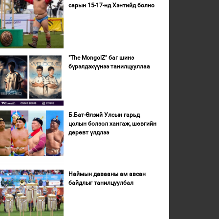
сарын 15-17-нд Хэнтийд болно
"The MongolZ" баг шинэ
бүрэлдэхүүнээ танилцууллаа
Б.Бат-Өлзий Улсын гарьд
цолын болзол хангаж, шөвгийн
дөрөвт үлдлээ
Наймын давааны ам авсан
байдлыг танилцуулбал