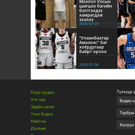
Монгол Улсын
шигшээ багийн
бэлтгэлдээ
хамрагдаж
эхэллэ
2026-07-23
"Улаанбаатар
Амазонс" баг
хоёрдугаар
байрт орлоо
2026-07-06
Түлхүүр 
Нүүр хуудас
Улс төр
Видео 
Эдийн засаг
Тэрбум
Үзэл бодол
Нийгэм
Халуун 
Дэлхий