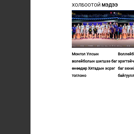
ХОЛБООТОЙ
МЭДЭЭ
Монгол Улсын
Воллейб
волейболын шигшээ баг
эрэгтэй
өнөөдөр Хятадын эсрэг
баг эхни
тоглоно
байгуул