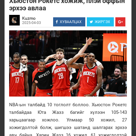
Хьюстон Рокетс хожиж, плэй оффын
эрхээ авлаа
Kuzmo
ХУВААЛЦАХ
ЖИРГЭХ
2025-04-03
NBA-ын талбайд 10 тоглолт боллоо. Хьюстон Рокетс
талбайдаа Юта Жазз багийг хүлээн 105-143
харьцаагаар хожлоо. Улмаар 50 хожил, 27
хожигдолтой болж, шигшээ шатанд шалгарах эрхээ
авч байна. Харин Жазз 16 хожил, 61 хожигдолтой