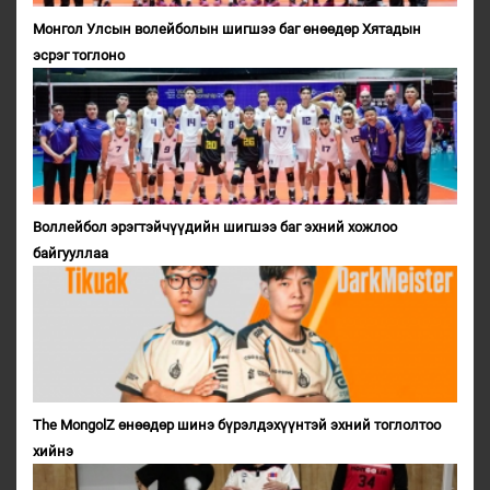
Монгол Улсын волейболын шигшээ баг өнөөдөр Хятадын
эсрэг тоглоно
Воллейбол эрэгтэйчүүдийн шигшээ баг эхний хожлоо
байгууллаа
The MongolZ өнөөдөр шинэ бүрэлдэхүүнтэй эхний тоглолтоо
хийнэ