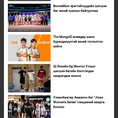
Воллейбол эрэгтэйчүүдийн шигшээ
баг эхний хожлоо байгууллаа
The MongolZ өнөөдөр шинэ
бүрэлдэхүүнтэй эхний тоглолтоо
хийнэ
Ш.Энхийн-Од Монгол Улсын
шигшээ багийн бэлтгэлдээ
хамрагдаж эхэллэ
Улаанбаатар Амазонс баг "Jinan
Women's Series" тэмцээний аварга
боллоо