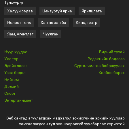
Түлхүүр үг
Халуун сэдэв
Цензургүй яриа
Ярилцлага
Нөлөөт толь
Хэн нь хэн бэ
Кино, театр
Яам, Агентлаг
Чуулган
Нүүр хуудас
Бидний тухай
Улс төр
Редакцийн бодлого
Эдийн засаг
Сурталчилгаа байршуулах
Үзэл бодол
Холбоо барих
Нийгэм
Дэлхий
Спорт
Энтертайнмент
Веб сайтад агуулагдсан мэдээлэл зохиогчийн эрхийн хуулиар
хамгаалагдсан тул зөвшөөрөлгүй хуулбарлах хориотой