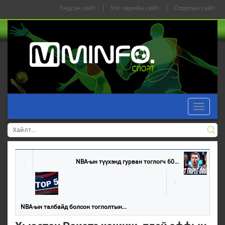
Үндсэн сайт
|
Улс төрийн сайт
|
Спортын сайт
Toggle
navigati
NBA-ын түүхэнд гурван тоглогч 60...
NBA-ын талбайд болсон тоглолтын...