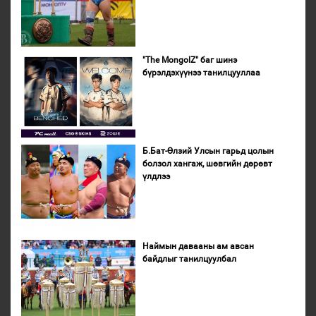
"The MongolZ" баг шинэ
бүрэлдэхүүнээ танилцууллаа
Б.Бат-Өлзий Улсын гарьд цолын
болзол хангаж, шөвгийн дөрөвт
үлдлээ
Наймын давааны ам авсан
байдлыг танилцуулбал