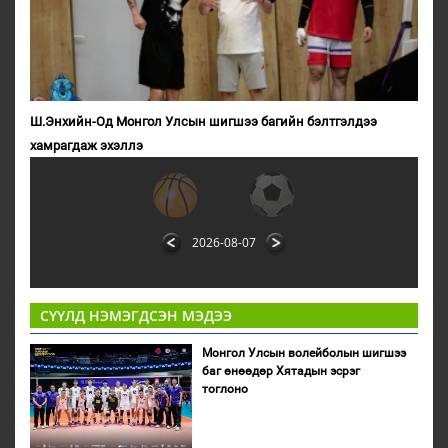
Ш.Энхийн-Од Монгол Улсын шигшээ багийн бэлтгэлдээ
хамрагдаж эхэллэ
2026-08-07
СҮҮЛД НЭМЭГДСЭН МЭДЭЭ
Монгол Улсын волейболын шигшээ
баг өнөөдөр Хятадын эсрэг
тоглоно