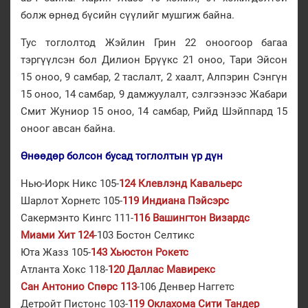
болж өрнөд бүсийн сүүлийг мушгиж байна.
Тус тоглолтод Жэйлин Грин 22 оноогоор багаа
тэргүүлсэн бол Дилион Брүүкс 21 оноо, Тари Эйсон
15 оноо, 9 самбар, 2 таслалт, 2 хаалт, Алпэрин Сэнгүн
15 оноо, 14 самбар, 9 дамжуулалт, сэлгээнээс Жабари
Смит Жуниор 15 оноо, 14 самбар, Рийд Шэйппард 15
оноог авсан байна.
Өнөөдөр болсон бусад тоглолтын үр дүн
Нью-Иорк Никс 105-
124 Клевлэнд Кавальерс
Шарлот Хорнетс 105-
119 Индиана Пэйсэрс
Сакермэнто Кингс 111-
116 Вашингтон Визардс
Миами Хит 124
-103 Бостон Селтикс
Юта Жазз 105-
143 Хьюстон Рокетс
Атланта Хокс 118-
120 Даллас Мавирекс
Сан Антонио Спөрс 113
-106 Денвер Наггетс
Детройт Пистонс 103-
119 Оклахома Сити Тандер