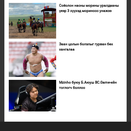
Соёолон насны морины уралдааны
үеэр 3 хүүхэд мориноос унажээ
Заан цолын болзлыг гурван бөх
хангалаа
Mzinho буюу Б.Аюуш BC.Game-ийн
тоглогч боллоо