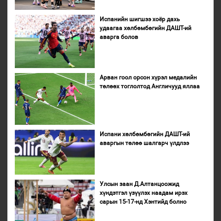
Испанийн шигшээ хоёр дахь
удаагаа хөлбөмбөгийн ДАШТ-ий
аварга болов
Арван гоол орсон хүрэл медалийн
төлөөх тоглолтод Англичууд яллаа
Испани хөлбөмбөгийн ДАШТ-ий
аваргын төлөө шалгарч үлдлээ
Улсын заан Д.Алтанцоожид
хүндэтгэл үзүүлэх наадам ирэх
сарын 15-17-нд Хэнтийд болно