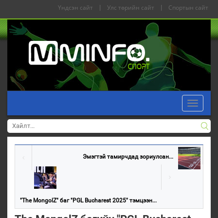
Үндсэн сайт
|
Улс төрийн сайт
|
Спортын сайт
Toggle
navigati
Эмэгтэй тамирчдад зориулсан...
"The MongolZ" баг "PGL Bucharest 2025" тэмцээн...