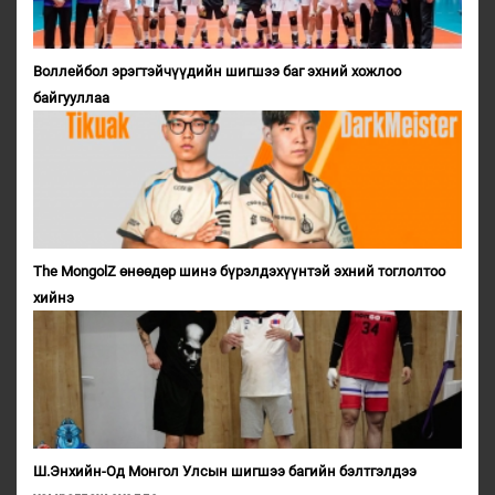
Воллейбол эрэгтэйчүүдийн шигшээ баг эхний хожлоо
байгууллаа
The MongolZ өнөөдөр шинэ бүрэлдэхүүнтэй эхний тоглолтоо
хийнэ
Ш.Энхийн-Од Монгол Улсын шигшээ багийн бэлтгэлдээ