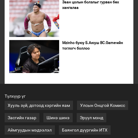
Заан цолын болзлыг гурван бөх
хангалаа
Mzinho буюу Б.Аюуш BC.Game-ийн
тоглогч боллоо
Түлхүүр үг
Хууль зүй, дотоод хэргийн яам
Улсын Онцгой Комисс
Засгийн газар
Шинэ шинэ
Эрүүл мэнд
Аймгуудын мэдээлэл
Баянгол дүүргийн ИТХ