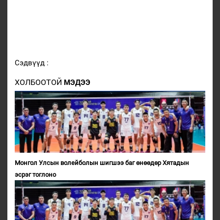
Сэдвүүд :
ХОЛБООТОЙ
МЭДЭЭ
Монгол Улсын волейболын шигшээ баг өнөөдөр Хятадын
эсрэг тоглоно