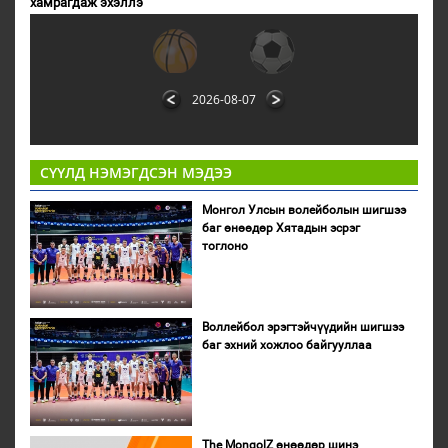
хамрагдаж эхэллэ
2026-08-07
СҮҮЛД НЭМЭГДСЭН МЭДЭЭ
Монгол Улсын волейболын шигшээ
баг өнөөдөр Хятадын эсрэг
тоглоно
Воллейбол эрэгтэйчүүдийн шигшээ
баг эхний хожлоо байгууллаа
The MongolZ өнөөдөр шинэ