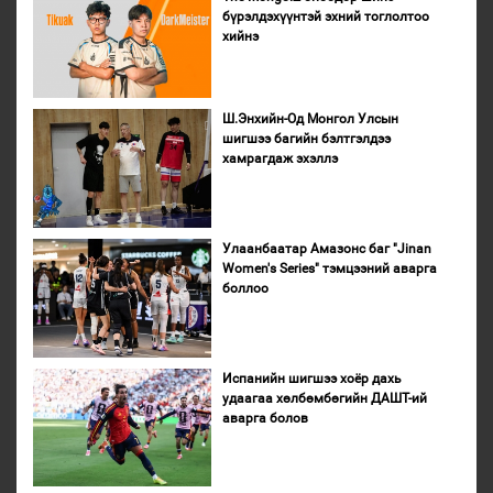
бүрэлдэхүүнтэй эхний тоглолтоо
хийнэ
Ш.Энхийн-Од Монгол Улсын
шигшээ багийн бэлтгэлдээ
хамрагдаж эхэллэ
Улаанбаатар Амазонс баг "Jinan
Women's Series" тэмцээний аварга
боллоо
Испанийн шигшээ хоёр дахь
удаагаа хөлбөмбөгийн ДАШТ-ий
аварга болов