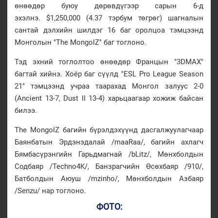
өнөөдөр буюу дөрөвдүгээр сарын 6-д
эхэлнэ. $1,250,000 (4.37 тэрбум төгрөг) шагналын
сантай дэлхийн шилдэг 16 баг оролцоа тэмцээнд
Монголын "The MongolZ" баг тоглоно.
Тэд эхний тоглолтоо өнөөдөр Францын "3DMAX"
багтай хийнэ. Хоёр баг сүүлд "ESL Pro League Season
21" тэмцээнд учраа таарахад Монгол залуус 2-0
(Ancient 13-7, Dust II 13-4) харьцаагаар хожиж байсан
билээ.
The MongolZ багийн бүрэлдэхүүнд дасгалжуулагчаар
Баянбатын Эрдэнэдалай /maaRaa/, багийн ахлагч
Бямбасүрэнгийн Гарьдмагнай /bLitz/, Мөнхболдын
Содбаяр /Techno4K/, Банзрагчийн Өсөхбаяр /910/,
Батболдын Аюуш /mzinho/, Мөнхболдын Азбаяр
/Senzu/ нар тоглоно.
ФОТО: