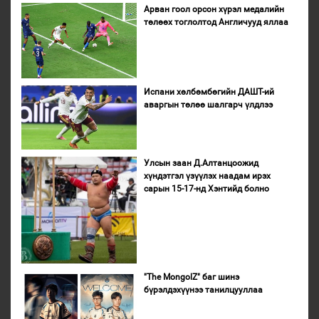
Арван гоол орсон хүрэл медалийн
төлөөх тоглолтод Англичууд яллаа
Испани хөлбөмбөгийн ДАШТ-ий
аваргын төлөө шалгарч үлдлээ
Улсын заан Д.Алтанцоожид
хүндэтгэл үзүүлэх наадам ирэх
сарын 15-17-нд Хэнтийд болно
"The MongolZ" баг шинэ
бүрэлдэхүүнээ танилцууллаа