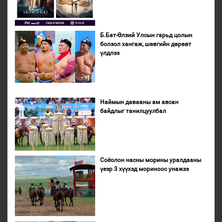
Б.Бат-Өлзий Улсын гарьд цолын
болзол хангаж, шөвгийн дөрөвт
үлдлээ
Наймын давааны ам авсан
байдлыг танилцуулбал
Соёолон насны морины уралдааны
үеэр 3 хүүхэд мориноос унажээ