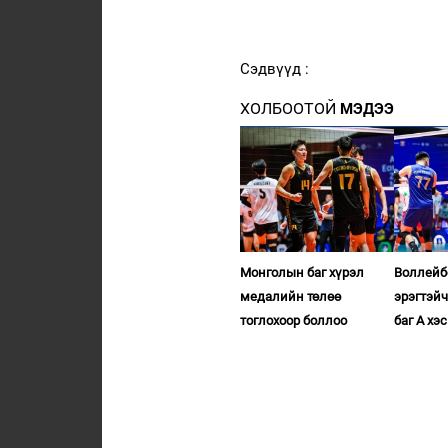
Сэдвүүд :
ХОЛБООТОЙ
МЭДЭЭ
Монголын баг хүрэл
Воллейб
медалийн төлөө
эрэгтэй
тоглохоор боллоо
баг А хэ