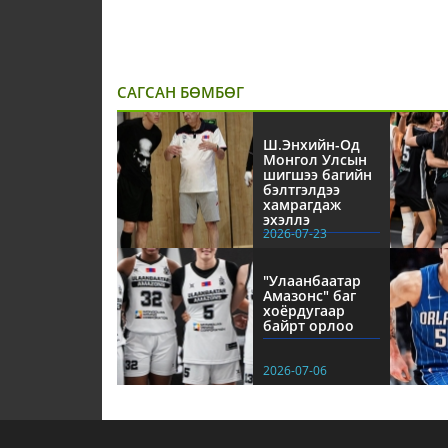
САГСАН БӨМБӨГ
Ш.Энхийн-Од
Монгол Улсын
шигшээ багийн
бэлтгэлдээ
хамрагдаж
эхэллэ
2026-07-23
"Улаанбаатар
Амазонс" баг
хоёрдугаар
байрт орлоо
2026-07-06