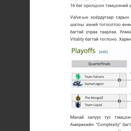
16 баг оролцсон тэмцээний 
Valve-ын хоёрдугаар сарын
шатны эхний тоглолтоо өнөө
багтай учраа таарлаа. Ул
Vitality багтай тоглоно. Хар
Манай залуус тус тэмцээ
Америкийн "Complexity" багта