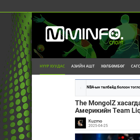
НҮҮР ХУУДАС
АЗИЙН АШТ
ХӨЛБӨМБӨГ
САГ
NBA-ын талбайд болсон тогло
The MongolZ хасагд
Америкийн Team Liq
Kuzmo
2025-04-25