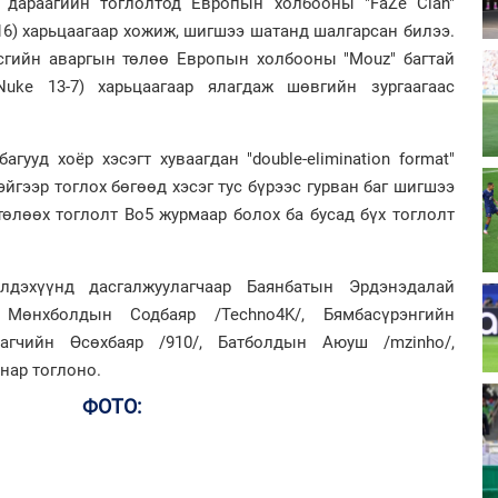
н дараагийн тоглолтод Европын холбооны "FaZe Clan"
13-16) харьцаагаар хожиж, шигшээ шатанд шалгарсан билээ.
сгийн аваргын төлөө Европын холбооны "Mouz" багтай
 Nuke 13-7) харьцаагаар ялагдаж шөвгийн зургаагаас
гууд хоёр хэсэгт хуваагдан "double-elimination format"
эйгээр тоглох бөгөөд хэсэг тус бүрээс гурван баг шигшээ
өлөөх тоглолт Bo5 журмаар болох ба бусад бүх тоглолт
лдэхүүнд дасгалжуулагчаар Баянбатын Эрдэнэдалай
 Мөнхболдын Содбаяр /Techno4K/, Бямбасүрэнгийн
зрагчийн Өсөхбаяр /910/, Батболдын Аюуш /mzinho/,
нар тоглоно.
ФОТО: