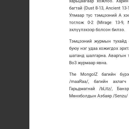
харьцаагаар хожлоо. Хари
багтай (Dust 8-13, Ancient 
Улмаар тус тэмцээний А хэ
тоглож 0-2 (Mirage 13-9,
эхлүүлэхээр болсон билээ.
Тэмцээний журмын тухайд ба
буюу нэг удаа хожигдох эрхт
шатанд шалгарна. Аваргын т
Bo3 журмаар явна.
The MongolZ багийн бүрэ
/maaRaa/, багийн ахлагч
Гарьдмагнай /bLitz/, Бан
Мөнхболдын Азбаяр /Senzu/ 