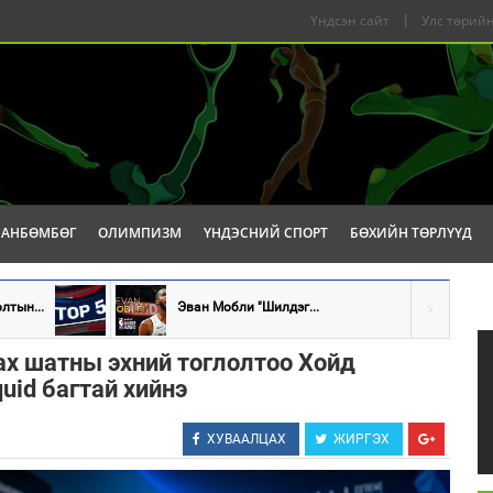
Үндсэн сайт
|
Улс төрийн
САНБӨМБӨГ
ОЛИМПИЗМ
ҮНДЭСНИЙ СПОРТ
БӨХИЙН ТӨРЛҮҮД
лтын...
Эван Мобли "Шилдэг...
ах шатны эхний тоглолтоо Хойд
uid багтай хийнэ
ХУВААЛЦАХ
ЖИРГЭХ