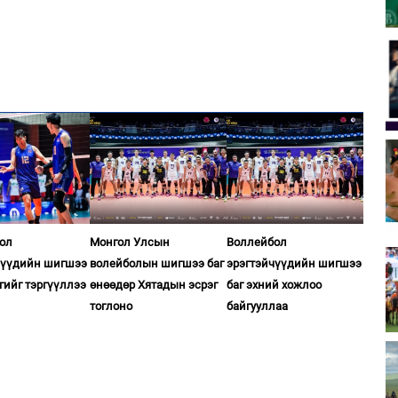
ол
Монгол Улсын
Воллейбол
чүүдийн шигшээ
волейболын шигшээ баг
эрэгтэйчүүдийн шигшээ
сгийг тэргүүллээ
өнөөдөр Хятадын эсрэг
баг эхний хожлоо
тоглоно
байгууллаа