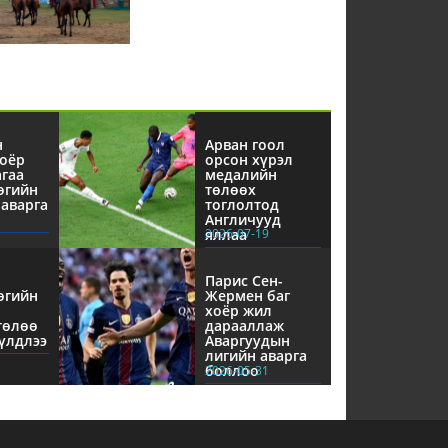
н
Арван гоол
оёр
орсон хүрэл
агаа
медалийн
өгийн
төлөөх
аварга
тоглолтод
Англичууд
яллаа
2026-07-19
Парис Сен-
өгийн
Жермен баг
хоёр жил
төлөө
дарааллаж
үлдлээ
Аваргуудын
лигийн аварга
боллоо
2026-05-31