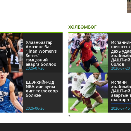
ХӨЛБӨМБӨГ
Улаанбаатар
Испаний
Амазонс баг
шигшээ х
"Jinan Women's
дахь уда
Series"
хөлбөмб
тэмцээний
ДАШТ-ий 
аварга боллоо
болов
2026-07-20
2026-07-20
Ш.Энхийн-Од
Испани
NBА-ийн зуны
хөлбөмб
лигт тоглохоор
ДАШТ-ий
болжээ
аваргын 
шалгарч 
2026-06-26
2026-07-15
<