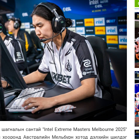
г) шагналын сантай "Intel Extreme Masters Melbourne 2025"
ы хооронд Австралийн Мельбурн хотод дэлхийн шилдэг