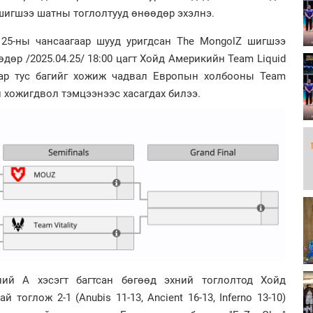
шигшээ шатны тоглолтууд өнөөдөр эхэлнэ.
 25-ны чансаагаар шууд уригдсан The MongolZ шигшээ
дөр /2025.04.25/ 18:00 цагт Хойд Америкийн Team Liquid
маар тус багийг хожиж чадвал Европын холбооны Team
ин хожигдвол тэмцээнээс хасагдах билээ.
ний А хэсэгт багтсан бөгөөд эхний тоглолтод Хойд
й тоглож 2-1 (Anubis 11-13, Ancient 16-13, Inferno 13-10)