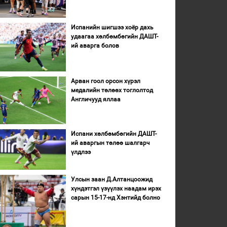
Испанийн шигшээ хоёр дахь
удаагаа хөлбөмбөгийн ДАШТ-
ий аварга болов
Арван гоол орсон хүрэл
медалийн төлөөх тоглолтод
Англичууд яллаа
Испани хөлбөмбөгийн ДАШТ-
ий аваргын төлөө шалгарч
үлдлээ
Улсын заан Д.Алтанцоожид
хүндэтгэл үзүүлэх наадам ирэх
сарын 15-17-нд Хэнтийд болно