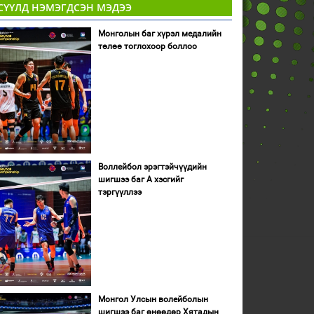
СҮҮЛД НЭМЭГДСЭН МЭДЭЭ
Монголын баг хүрэл медалийн
төлөө тоглохоор боллоо
Воллейбол эрэгтэйчүүдийн
шигшээ баг А хэсгийг
тэргүүллээ
Монгол Улсын волейболын
шигшээ баг өнөөдөр Хятадын