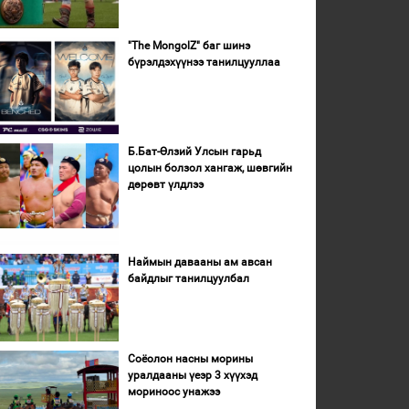
"The MongolZ" баг шинэ
бүрэлдэхүүнээ танилцууллаа
Б.Бат-Өлзий Улсын гарьд
цолын болзол хангаж, шөвгийн
дөрөвт үлдлээ
Наймын давааны ам авсан
байдлыг танилцуулбал
Соёолон насны морины
уралдааны үеэр 3 хүүхэд
мориноос унажээ