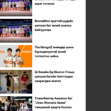
эсрэг тоглоно
Воллейбол эрэгтэйчүүдийн
шигшээ баг эхний хожлоо
байгууллаа
The MongolZ өнөөдөр шинэ
бүрэлдэхүүнтэй эхний
тоглолтоо хийнэ
Ш.Энхийн-Од Монгол Улсын
шигшээ багийн бэлтгэлдээ
хамрагдаж эхэллэ
Улаанбаатар Амазонс баг
"Jinan Women's Series"
тэмцээний аварга боллоо