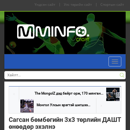
Үндсэн сайт
|
Улс төрийн сайт
|
Спортын сайт
Toggle
navigati
The MongolZ дэд байрт орж, 170 мянган...
Монгол Улсын эрэгтэй шигшээ...
Сагсан бөмбөгийн 3x3 төрлийн ДАШТ
өнөөдөр эхэлнэ