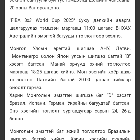
20 орны баг оролцоно.
“FIBA 3x3 World Cup 2025” буюу дэлхийн аварга
шалгаруулах тэмцээн маргааш 11:00 цагаас БНХАУ,
Австралийн эмэгтэй багуудын тоглолтоор эхэлнэ.
Монгол Улсын эрэгтэй шигшээ АНУ, Латви,
Монтенегро болон Япон улсын шигшээ багтай “В”
хэсэгт багтсан. Манай эрчүүд эхний тоглолтоо
маргааш 18:25 цагаас хийнэ. Мөн хэсгийн хоёр дахь
тоглолтоо Латвийн багтай 20.00 цагаас хийхээр
оноолт гарчээ.
Харин Монголын эмэгтэй шигшээ баг “D” хэсэгт
Бразил, Испани, Герман, Украйны багуудтай багтсан.
Энэ хэсгийн тоглолт зургаадугаар сарын 24, 26-д
болно.
Монголын эмэгтэй баг эхний тоглолтоо Бразилын
шигшээ багтай хийнэ. Харин хэсгийн сүүлийн