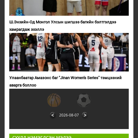
Ш.Энхийн-Од Монгол Улсын шигшээ багийн бэлтгэлдээ
хамрагдаж эхэллэ
Улаанбаатар Амазонс баг "Jinan Women's Series" тэмцээний
аварга боллоо
2026-08-07
СҮҮЛД НЭМЭГДСЭН МЭДЭЭ