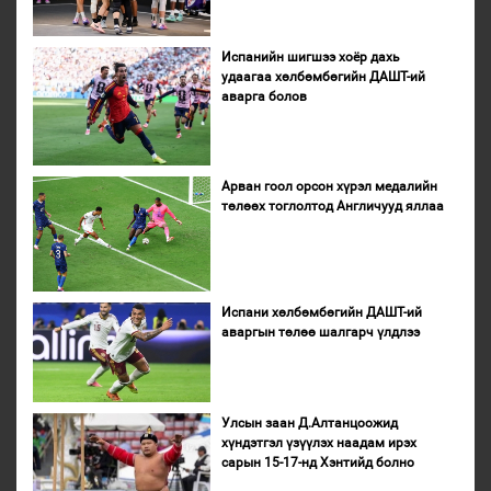
Испанийн шигшээ хоёр дахь
удаагаа хөлбөмбөгийн ДАШТ-ий
аварга болов
Арван гоол орсон хүрэл медалийн
төлөөх тоглолтод Англичууд яллаа
Испани хөлбөмбөгийн ДАШТ-ий
аваргын төлөө шалгарч үлдлээ
Улсын заан Д.Алтанцоожид
хүндэтгэл үзүүлэх наадам ирэх
сарын 15-17-нд Хэнтийд болно