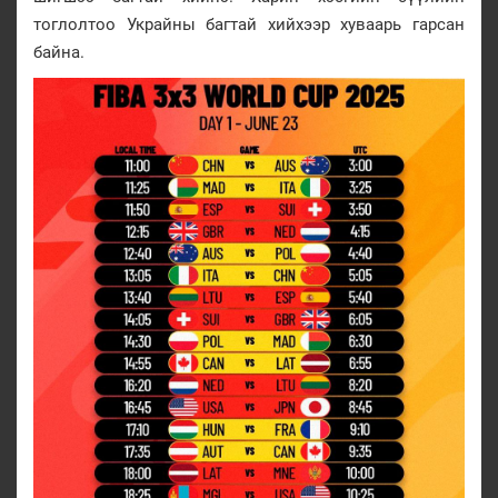
тоглолтоо Украйны багтай хийхээр хуваарь гарсан
байна.