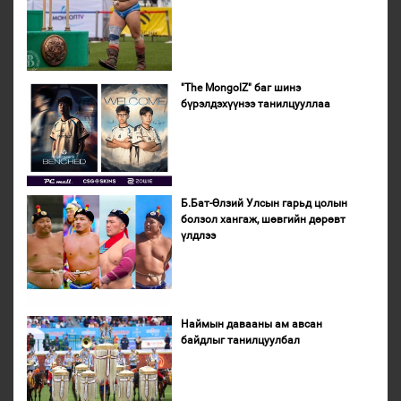
"The MongolZ" баг шинэ
бүрэлдэхүүнээ танилцууллаа
Б.Бат-Өлзий Улсын гарьд цолын
болзол хангаж, шөвгийн дөрөвт
үлдлээ
Наймын давааны ам авсан
байдлыг танилцуулбал