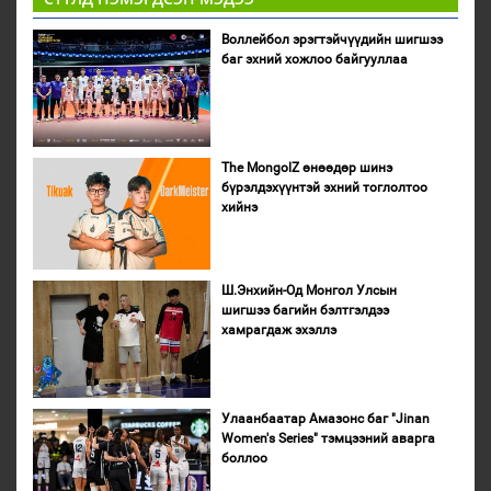
Воллейбол эрэгтэйчүүдийн шигшээ
баг эхний хожлоо байгууллаа
The MongolZ өнөөдөр шинэ
бүрэлдэхүүнтэй эхний тоглолтоо
хийнэ
Ш.Энхийн-Од Монгол Улсын
шигшээ багийн бэлтгэлдээ
хамрагдаж эхэллэ
Улаанбаатар Амазонс баг "Jinan
Women's Series" тэмцээний аварга
боллоо