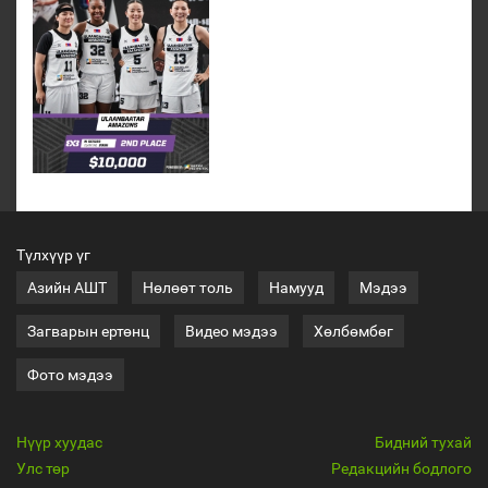
Түлхүүр үг
Азийн АШТ
Нөлөөт толь
Намууд
Мэдээ
Загварын ертөнц
Видео мэдээ
Хөлбөмбөг
Фото мэдээ
Нүүр хуудас
Бидний тухай
Улс төр
Редакцийн бодлого