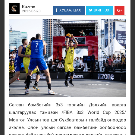
Kuzmo
ХУВААЛЦАХ
ЖИРГЭХ
2025-06-23
Сагсан бөмбөгийн 3х3 төрлийн Дэлхийн аварга
шалгаруулах тэмцээн /FIBA 3x3 World Cup 2025/
Монгол Улсын төв цэг Сүхбаатарын талбайд өнөөдөр
эхэлнэ. Олон улсын сагсан бөмбөгийн холбооноос
зохион байгуулж буй тус тэмцээнд дэлхийн чансааны