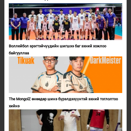
Воллейбол эрэгтэйчүүдийн шигшээ баг эхний хожлоо
байгууллаа
The MongolZ өнөөдөр шинэ бүрэлдэхүүнтэй эхний тоглолтоо
хийнэ