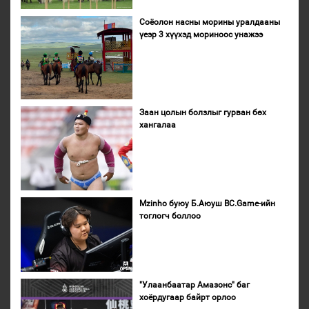
Соёолон насны морины уралдааны
үеэр 3 хүүхэд мориноос унажээ
Заан цолын болзлыг гурван бөх
хангалаа
Mzinho буюу Б.Аюуш BC.Game-ийн
тоглогч боллоо
"Улаанбаатар Амазонс" баг
хоёрдугаар байрт орлоо