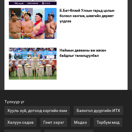
Б.Бат-Өлзий Улсын гарьд цолын
болзол хангаж, шөвгийн дөрөвт
үлдлээ
Наймын давааны ам авсан
байдлыг танилцуулбал
Түлхүүр үг
Хууль зүй, дотоод хэргийн яам
Баянгол дүүргийн ИТХ
Халуун сэдэв
Гэмт хэрэг
Мэдээ
Тэрбум мод