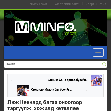
Үндсэн сайт
|
Улс төрийн сайт
|
Спортын сайт
Toggle
navigati
Финикс Санс өрнөд бүсийн...
Орлондо Межик баг бүсийг...
Люк Кеннард багаа оноогоор
тэргүүлж, хожилд хөтөллөө