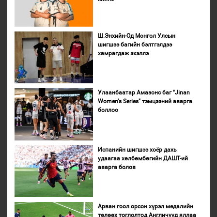
Ш.Энхийн-Од Монгол Улсын
шигшээ багийн бэлтгэлдээ
хамрагдаж эхэллэ
Улаанбаатар Амазонс баг "Jinan
Women's Series" тэмцээний аварга
боллоо
Испанийн шигшээ хоёр дахь
удаагаа хөлбөмбөгийн ДАШТ-ий
аварга болов
Арван гоол орсон хүрэл медалийн
төлөөх тоглолтод Англичууд яллаа