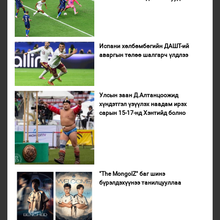
Испани хөлбөмбөгийн ДАШТ-ий
аваргын төлөө шалгарч үлдлээ
Улсын заан Д.Алтанцоожид
хүндэтгэл үзүүлэх наадам ирэх
сарын 15-17-нд Хэнтийд болно
"The MongolZ" баг шинэ
бүрэлдэхүүнээ танилцууллаа