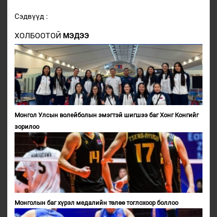
Сэдвүүд :
ХОЛБООТОЙ
МЭДЭЭ
Монгол Улсын волейболын эмэгтэй шигшээ баг Хонг Конгийг
зорилоо
Монголын баг хүрэл медалийн төлөө тоглохоор боллоо