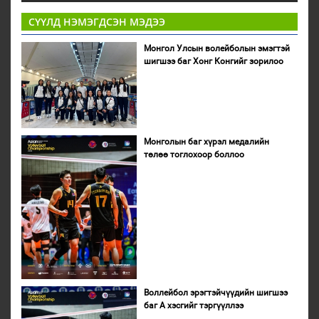
СҮҮЛД НЭМЭГДСЭН МЭДЭЭ
Монгол Улсын волейболын эмэгтэй
шигшээ баг Хонг Конгийг зорилоо
Монголын баг хүрэл медалийн
төлөө тоглохоор боллоо
Воллейбол эрэгтэйчүүдийн шигшээ
баг А хэсгийг тэргүүллээ