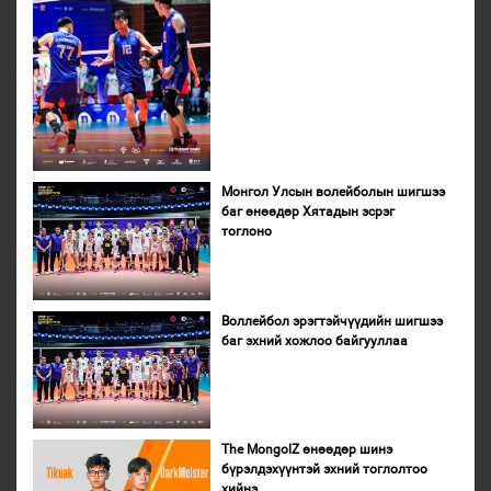
Монгол Улсын волейболын шигшээ
баг өнөөдөр Хятадын эсрэг
тоглоно
Воллейбол эрэгтэйчүүдийн шигшээ
баг эхний хожлоо байгууллаа
The MongolZ өнөөдөр шинэ
бүрэлдэхүүнтэй эхний тоглолтоо
хийнэ