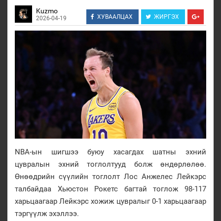
Kuzmo
ХУВААЛЦАХ
ЖИРГЭХ
2026-04-19
NBA-ын шигшээ буюу хасагдах шатны эхний
цувралын эхний тоглолтууд болж өндөрлөлөө.
Өнөөдрийн сүүлийн тоглолт Лос Анжелес Лейкэрс
талбайдаа Хьюстон Рокетс багтай тоглож 98-117
харьцаагаар Лейкэрс хожиж цувралыг 0-1 харьцаагаар
тэргүүлж эхэллээ.