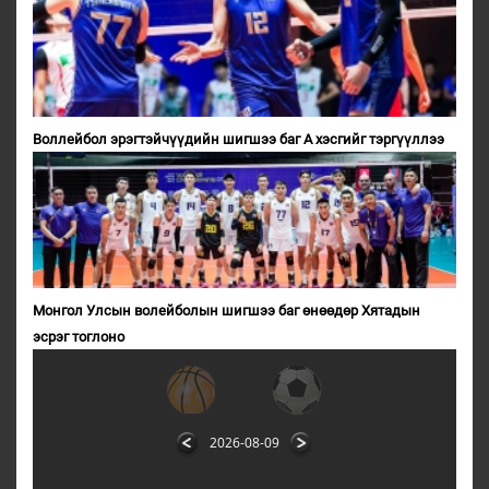
Воллейбол эрэгтэйчүүдийн шигшээ баг А хэсгийг тэргүүллээ
Монгол Улсын волейболын шигшээ баг өнөөдөр Хятадын
эсрэг тоглоно
2026-08-09