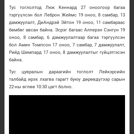
Тус тоглолтод Люк Кеннард 27 оноогоор багаа
тэргүүлсэн бол Леброн Жеймс 19 оноо, 8 самбар, 13
дамжуулалт, ДиАндрэй Эйтон 19 оноо, 11 самбараас
бөмбөг авсан байна. Эсрэг багаас Алперэн Сэнгүн 19
оноо, 8 самбар, 6 дамжуулалтаар багаа тэргүүлсэн
бол Амин Томпсон 17 оноо, 7 самбар, 7 дамжуулалт,
Рийд Шимпард 17 оноо, 8 дамжуулалтыг гүйцэтгэсэн
байна.
Тус цувралын дараагийн тоглолт Лейкэрсийн
талбайд ирэх лхагва гарагт буюу дөрөвдүгээр сарын
22-ны өглөө 10:30 цагт болно.