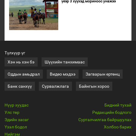
үеэр 3 хүүхэд мориноос унажээ
Түлхүүр үг
Хэн нь хэн бэ
Шүүхийн танхимаас
Оддын амьдрал
Видео мэдээ
Загварын ертөнц
Банк санхүү
Сурвалжлага
Байнгын хороо
Нүүр хуудас
Бидний тухай
Улс төр
Редакцийн бодлого
Эдийн засаг
Сурталчилгаа байршуулах
Үзэл бодол
Холбоо барих
Нийгэм