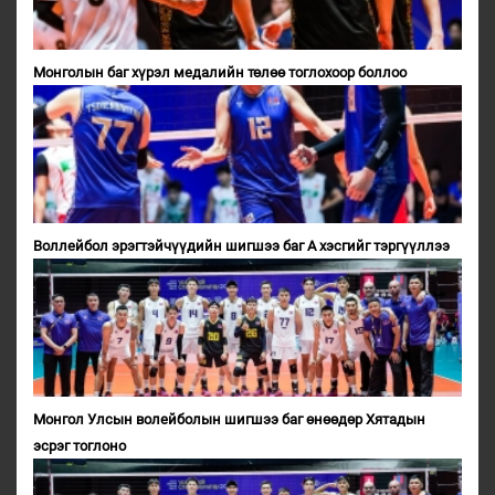
Монголын баг хүрэл медалийн төлөө тоглохоор боллоо
Воллейбол эрэгтэйчүүдийн шигшээ баг А хэсгийг тэргүүллээ
Монгол Улсын волейболын шигшээ баг өнөөдөр Хятадын
эсрэг тоглоно