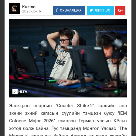
Kuzmo
ХУВААЛЦАХ
ЖИРГЭХ
2026-06-16
Электрон спортын "Counter Strike-2" төрлийн энэ
эхний эхний хагасын сүүлийн тэмцээн буюу "IEM
Cologne Major 2026" тэмцээн Герман улсын Кёльн
хотод болж байна. Тус тэмцээнд Монгол Улсаас "The
Mongolz" оролцож байгаа бөгөөд өчигдөр хэсгийн