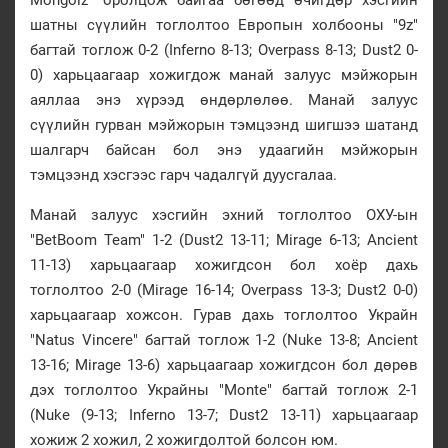
шатны сүүлийн тоглолтоо Европын холбооны "9z"
багтай тоглож 0-2 (Inferno 8-13; Overpass 8-13; Dust2 0-
0) харьцаагаар хожигдож манай залуус мэйжорын
аяллаа энэ хүрээд өндөрлөлөө. Манай залуус
сүүлийн гурван мэйжорын тэмцээнд шигшээ шатанд
шалгарч байсан бол энэ удаагийн мэйжорын
тэмцээнд хэсгээс гарч чадалгүй дуусгалаа.
Манай залуус хэсгийн эхний тоглолтоо ОХУ-ын
"BetBoom Team" 1-2 (Dust2 13-11; Mirage 6-13; Ancient
11-13) харьцаагаар хожигдсон бол хоёр дахь
тоглолтоо 2-0 (Mirage 16-14; Overpass 13-3; Dust2 0-0)
харьцаагаар хожсон. Гурав дахь тоглолтоо Украйн
"Natus Vincere" багтай тоглож 1-2 (Nuke 13-8; Ancient
13-16; Mirage 13-6) харьцаагаар хожигдсон бол дөрөв
дэх тоглолтоо Украйны "Monte" багтай тоглож 2-1
(Nuke (9-13; Inferno 13-7; Dust2 13-11) харьцаагаар
хожиж 2 хожил, 2 хожигдолтой болсон юм.