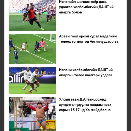
Испанийн шигшээ хоёр дахь
удаагаа хөлбөмбөгийн ДАШТ-ий
аварга болов
Арван гоол орсон хүрэл медалийн
төлөөх тоглолтод Англичууд яллаа
Испани хөлбөмбөгийн ДАШТ-ий
аваргын төлөө шалгарч үлдлээ
Улсын заан Д.Алтанцоожид
хүндэтгэл үзүүлэх наадам ирэх
сарын 15-17-нд Хэнтийд болно