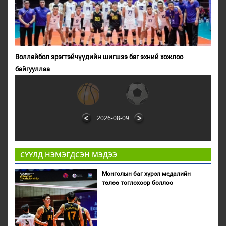
Воллейбол эрэгтэйчүүдийн шигшээ баг эхний хожлоо
байгууллаа
2026-08-09
СҮҮЛД НЭМЭГДСЭН МЭДЭЭ
Монголын баг хүрэл медалийн
төлөө тоглохоор боллоо