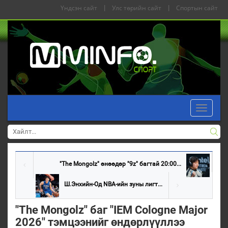
Үндсэн сайт
|
Улс төрийн сайт
|
Спортын сайт
Toggle
navigati
"The Mongolz" өнөөдөр "9z" багтай 20:00...
Ш.Энхийн-Од NBА-ийн зуны лигт...
"The Mongolz" баг "IEM Cologne Major
2026" тэмцээнийг өндөрлүүллээ