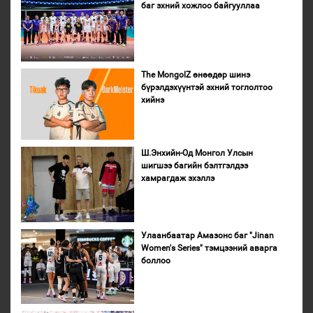
баг эхний хожлоо байгууллаа
The MongolZ өнөөдөр шинэ
бүрэлдэхүүнтэй эхний тоглолтоо
хийнэ
Ш.Энхийн-Од Монгол Улсын
шигшээ багийн бэлтгэлдээ
хамрагдаж эхэллэ
Улаанбаатар Амазонс баг "Jinan
Women's Series" тэмцээний аварга
боллоо