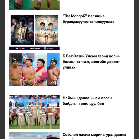
"The MongolZ" баг шинэ
бүрэлдэхүүнээ танилцууллаа
Б.Бат-Өлзий Улсын гарьд цолын
болзол хангаж, шөвгийн дөрөвт
үлдлээ
Наймын давааны ам авсан
байдлыг танилцуулбал
Соёолон насны морины уралдааны