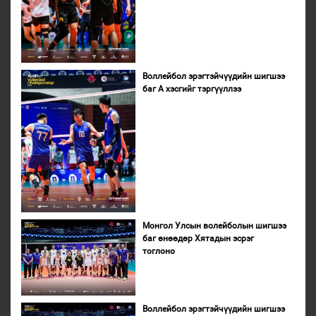
Воллейбол эрэгтэйчүүдийн шигшээ
баг А хэсгийг тэргүүллээ
Монгол Улсын волейболын шигшээ
баг өнөөдөр Хятадын эсрэг
тоглоно
Воллейбол эрэгтэйчүүдийн шигшээ