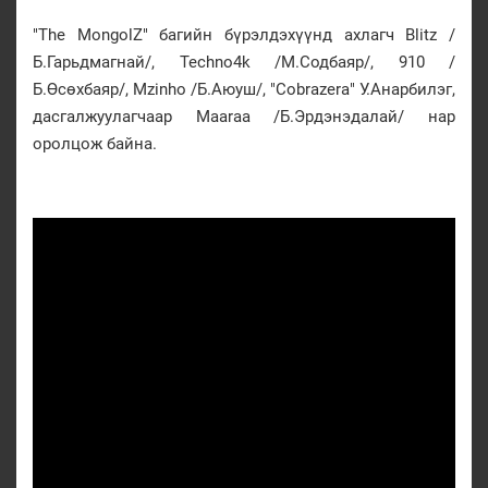
"The MongolZ" багийн бүрэлдэхүүнд ахлагч Blitz /
Б.Гарьдмагнай/, Techno4k /М.Содбаяр/, 910 /
Б.Өсөхбаяр/, Mzinho /Б.Аюуш/, "Cobrazera" У.Анарбилэг,
дасгалжуулагчаар Maaraa /Б.Эрдэнэдалай/ нар
оролцож байна.