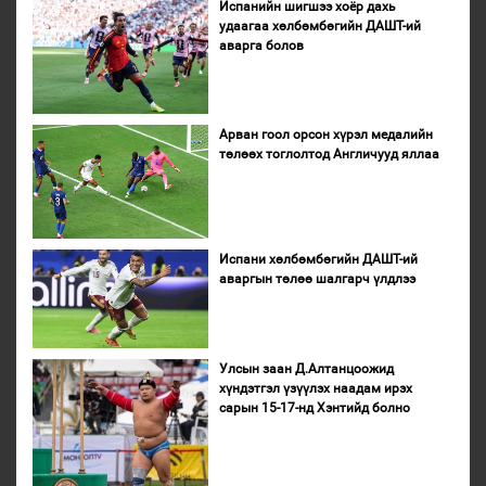
Испанийн шигшээ хоёр дахь
удаагаа хөлбөмбөгийн ДАШТ-ий
аварга болов
Арван гоол орсон хүрэл медалийн
төлөөх тоглолтод Англичууд яллаа
Испани хөлбөмбөгийн ДАШТ-ий
аваргын төлөө шалгарч үлдлээ
Улсын заан Д.Алтанцоожид
хүндэтгэл үзүүлэх наадам ирэх
сарын 15-17-нд Хэнтийд болно