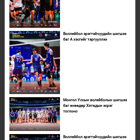
Воллейбол эрэгтэйчүүдийн шигшээ
баг А хэсгийг тэргүүллээ
Монгол Улсын волейболын шигшээ
баг өнөөдөр Хятадын эсрэг
тоглоно
Воллейбол эрэгтэйчүүдийн шигшээ