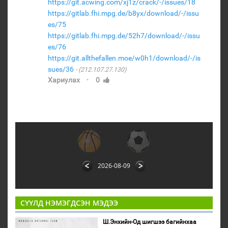
https://git.acwing.com/xj1z/crack/-/issues/18
https://gitlab.fhi.mpg.de/b8yx/download/-/issu
es/75
https://gitlab.fhi.mpg.de/52h7/download/-/issu
es/76
https://git.allthefallen.moe/w0h1/download/-/is
sues/36
(212.107.27.130)
·
Хариулах
0
2026-08-09
СҮҮЛД НЭМЭГДСЭН МЭДЭЭ
Ш.Энхийн-Од шигшээ багийнхаа