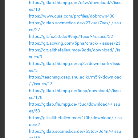
https://gitlab.fhi.mpg.de/7c4w/download/-/issu
es/10
https://www.quia.com/profiles/dobrown430
https://gitlab.socmedica.dev/27vua/7vex/-/issu
es/27
https://git.fsz53.de/99nje/1csu/-/issues/32
https://git.acwing.com/5pna/crack/-/issues/23
https://git.allthefallen.moe/9qds/download/-/is
sues/9
https://gitlab.fhi.mpg.de/zq3z/download/-/issu
es/5
https://teaching.csap.snu.ac.kr/m5l9/download
/-/issues/13
https://gitlab.fhi.mpg.de/5dsp/download/-/issu
es/178
https://gitlab.fhi.mpg.de/r5ud/download/-/issu
es/53
https://git.allthefallen.moe/1t0h/download/-/iss
ues/2
https://gitlab.socmedica.dev/b3tc5/3d4n/-/issu