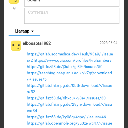
Цагаар
elbosabta1982
2023-06-04
https://gitlab.socmedica.dev/1eulr/93a9/-/issue
s/2
https://www.quia.com/profiles/krchambers
https://git.fsz53.de/j0uhx/gl8l/-/issues/50
https://teaching.csap.snu.ac.kr/v7qf/download
/-/issues/5
https://gitlab.fhi.mpg.de/0btl/download/-/issue
s/52
https://git.fsz53.de/6hxcu/kv8e/-/issues/30
https://gitlab.fhi.mpg.de/29yn/download/-/issu
es/34
https://git.fsz53.de/ky08g/4cpc/-/issues/46
https://gitlab.openmole.org/yu0zi/wc47/-/issue