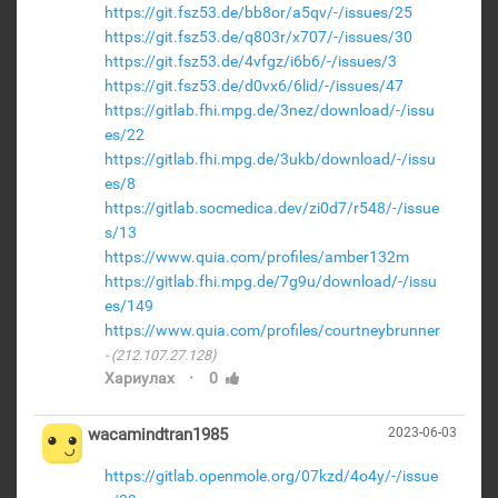
https://git.fsz53.de/bb8or/a5qv/-/issues/25
https://git.fsz53.de/q803r/x707/-/issues/30
https://git.fsz53.de/4vfgz/i6b6/-/issues/3
https://git.fsz53.de/d0vx6/6lid/-/issues/47
https://gitlab.fhi.mpg.de/3nez/download/-/issu
es/22
https://gitlab.fhi.mpg.de/3ukb/download/-/issu
es/8
https://gitlab.socmedica.dev/zi0d7/r548/-/issue
s/13
https://www.quia.com/profiles/amber132m
https://gitlab.fhi.mpg.de/7g9u/download/-/issu
es/149
https://www.quia.com/profiles/courtneybrunner
(212.107.27.128)
·
Хариулах
0
wacamindtran1985
2023-06-03
https://gitlab.openmole.org/07kzd/4o4y/-/issue