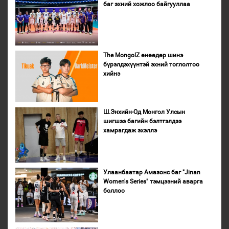
баг эхний хожлоо байгууллаа
The MongolZ өнөөдөр шинэ
бүрэлдэхүүнтэй эхний тоглолтоо
хийнэ
Ш.Энхийн-Од Монгол Улсын
шигшээ багийн бэлтгэлдээ
хамрагдаж эхэллэ
Улаанбаатар Амазонс баг "Jinan
Women's Series" тэмцээний аварга
боллоо