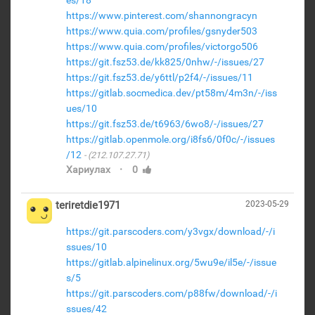
es/18
https://www.pinterest.com/shannongracyn
https://www.quia.com/profiles/gsnyder503
https://www.quia.com/profiles/victorgo506
https://git.fsz53.de/kk825/0nhw/-/issues/27
https://git.fsz53.de/y6ttl/p2f4/-/issues/11
https://gitlab.socmedica.dev/pt58m/4m3n/-/iss
ues/10
https://git.fsz53.de/t6963/6wo8/-/issues/27
https://gitlab.openmole.org/i8fs6/0f0c/-/issues
/12
(212.107.27.71)
·
Хариулах
0
teriretdie1971
2023-05-29
https://git.parscoders.com/y3vgx/download/-/i
ssues/10
https://gitlab.alpinelinux.org/5wu9e/il5e/-/issue
s/5
https://git.parscoders.com/p88fw/download/-/i
ssues/42