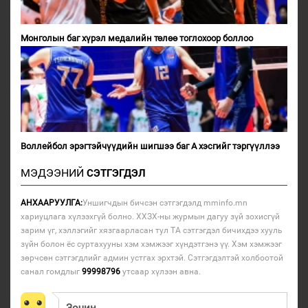
Монголын баг хүрэл медалийн төлөө тоглохоор боллоо
Воллейбол эрэгтэйчүүдийн шигшээ баг А хэсгийг тэргүүллээ
МЭДЭЭНИЙ
СЭТГЭГДЭЛ
АНХААРУУЛГА:
Уншигчдын бичсэн сэтгэгдэлд mminfo.mn
хариуцлага хүлээхгүй болно. ХХЗХ-ны журмын дагуу зүй зохисгүй
зарим үг, хэллэгийг хязгаарласан тул ТА сэтгэгдэл бичихдээ хууль
зүйн болон ёс суртахууны хэм хэмжээг хүндэтгэнэ үү. Хэм хэмжээг
зөрчсөн сэтгэгдлийг админ устгах эрхтэй. Сэтгэгдэлтэй холбоотой
санал гомдлыг
99998796
утсаар хүлээн авна.