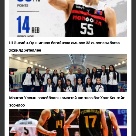
Ш.Энхийн-Од шигшээ багийнхаа өмнөөс 33 оноог авч багаа
хожилд хөтөллөө
Монгол Улсын волейболын эмэгтэй шигшээ баг Хонг Конгийг
зорилоо