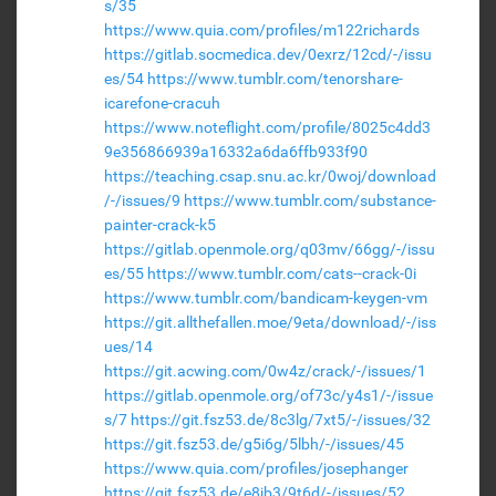
s/35
https://www.quia.com/profiles/m122richards
https://gitlab.socmedica.dev/0exrz/12cd/-/issu
es/54
https://www.tumblr.com/tenorshare-
icarefone-cracuh
https://www.noteflight.com/profile/8025c4dd3
9e356866939a16332a6da6ffb933f90
https://teaching.csap.snu.ac.kr/0woj/download
/-/issues/9
https://www.tumblr.com/substance-
painter-crack-k5
https://gitlab.openmole.org/q03mv/66gg/-/issu
es/55
https://www.tumblr.com/cats--crack-0i
https://www.tumblr.com/bandicam-keygen-vm
https://git.allthefallen.moe/9eta/download/-/iss
ues/14
https://git.acwing.com/0w4z/crack/-/issues/1
https://gitlab.openmole.org/of73c/y4s1/-/issue
s/7
https://git.fsz53.de/8c3lg/7xt5/-/issues/32
https://git.fsz53.de/g5i6g/5lbh/-/issues/45
https://www.quia.com/profiles/josephanger
https://git.fsz53.de/e8jb3/9t6d/-/issues/52