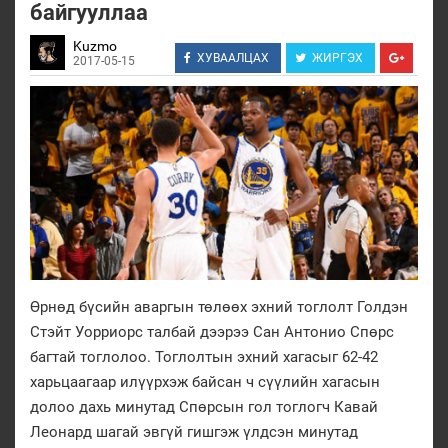
байгууллаа
Kuzmo
ХУВААЛЦАХ
ЖИРГЭХ
2017-05-15
Өрнөд бүсийн аваргын төлөөх эхний тоглолт Голдэн
Стэйт Уорриорс талбай дээрээ Сан Антонио Спөрс
багтай тоглолоо. Тоглолтын эхний хагасыг 62-42
харьцаагаар илүүрхэж байсан ч сүүлийн хагасын
долоо дахь минутад Спөрсын гол тоглогч Кавай
Леонард шагай эвгүй гишгэж үлдсэн минутад