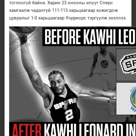
тоглоогүй байна. Харин 23 онооны илүүг Спөрс
хамгаалж чадалгүй 111-113 харьцаагаар хожигдож
цувралыг 1-0 харьцаагаар Уорриорс тэргүүлж эхэллээ.