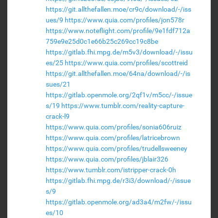
https://git.allthefallen.moe/cr9c/download/-/iss
ues/9
https://www.quia.com/profiles/jon578r
https://www.noteflight.com/profile/9e1fdf712a
759e9e25d0c1e66b25c269cc19c8be
https://gitlab.fhi.mpg.de/m5v3/download/-/issu
es/25
https://www.quia.com/profiles/scottreid
https://git.allthefallen.moe/64na/download/-/is
sues/21
https://gitlab.openmole.org/2qf1v/m5cc/-/issue
s/19
https://www.tumblr.com/reality-capture-
crack-l9
https://www.quia.com/profiles/sonia606ruiz
https://www.quia.com/profiles/latricebrown
https://www.quia.com/profiles/trudellsweeney
https://www.quia.com/profiles/jblair326
https://www.tumblr.com/istripper-crack-0h
https://gitlab.fhi.mpg.de/r3i3/download/-/issue
s/9
https://gitlab.openmole.org/ad3a4/m2fw/-/issu
es/10