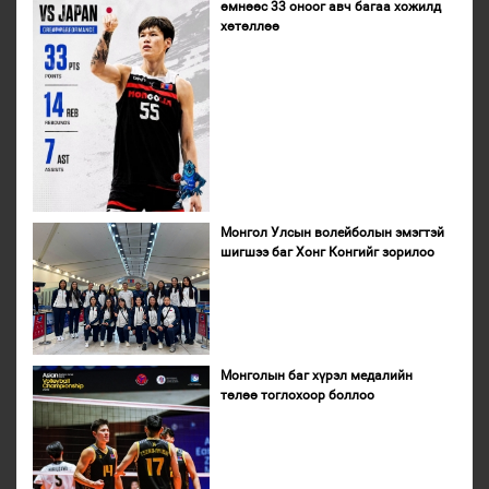
өмнөөс 33 оноог авч багаа хожилд
хөтөллөө
Монгол Улсын волейболын эмэгтэй
шигшээ баг Хонг Конгийг зорилоо
Монголын баг хүрэл медалийн
төлөө тоглохоор боллоо