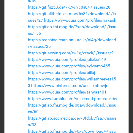
s/39
https://git.fsz53.de/7x7wr/c8s0/-/issues/28
https://git.allthefallen.moe/6x31/download/-/is
sues/27
https://www.quia.com/profiles/riakashi
https://gitlab.fhi.mpg.de/7xab/download/-/issu
es/155
https://teaching.csap.snu.ac.kr/ni4q/download
/-/issues/26
https://git.acwing.com/rw1g/crack/-/issues/9
https://www.quia.com/profiles/julielee149
https://www.quia.com/profiles/sylviamo465
https://www.quia.com/profiles/billbj
https://www.quia.com/profiles/williamreeves15
3
https://www.pinterest.com/user_xnhbwjr
https://www.quia.com/profiles/tanyas401
https://www.tumblr.com/voicemod-pro-crack-bv
https://gitlab.fhi.mpg.de/06av/download/-/issu
es/60
https://gitlab.socmedica.dev/3fdol/7fsa/-/issue
s/33
https://gitlab.fhi.mpg.de/v6xy/download/-/issu