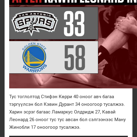
Тус тоглолтод Стифэн Көрри 40 оноог авч багаа
тэргүүлсэн бол Кэвин Дурант 34 оноогоор тусалжээ.
Харин эсрэг багаас Ламаркус Олдридж 27, Кавай
Леонард 26 оноог тус тус авсан бол сэлгээнээс Ману
Жинобли 17 оноогоор тусалжээ.