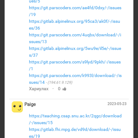
ues/5
https://git.parscoders.com/ae4fd/0dxy/-/issues
/19
https://gitlab.alpinelinux.org/95ca3/ak0f/-/issu
es/36
https://git.parscoders.com/4uqbx/download/-/i
ssues/13
https://gitlab.alpinelinux.org/5wu9e/il5e/-/issue
s/37
https://git.parscoders.com/s9lyd/9pkh/-/issues
/1
https://git.parscoders.com/k993l/download/-/is
sues/14
(194.61.9.129)
·
Хариулах
0
Paige
2023-05-23
https://teaching.csap.snu.ac.kr/2qgc/download
/-/issues/15
https://gitlab.fhi.mpg.de/vd9d/download/-/issu
es/19