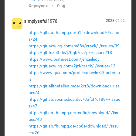
·
Хариулах
0
simplyseful1976
2023-06-02
https://gitlab.fhi.mpg.de/51lt/download/-/issue
s/24
https://git.acwing.com/m88s/crack/-/issues/39
https://git.fsz53.de/j70gb/oz7p/-/issues/18
https://www.pinterest.com/jenzieledy
https://git.acwing.com/2jzl/crack/-/issues/12
https://www.quia.com/profiles/kevin370peterso
n
https://git.allthefallen.moe/2cr8/download/-/iss
ues/4
https://gitlab.socmedica.dev/8afcf/c189/-/issue
s/47
https://gitlab.fhi.mpg.de/mn5q/download/-/iss
ues/43
https://gitlab.fhi.mpg.de/cp8e/download/-/issu
es/26