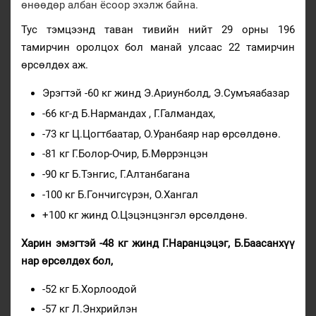
өнөөдөр албан ёсоор эхэлж байна.
Тус тэмцээнд таван тивийн нийт 29 орны 196
тамирчин оролцох бол манай улсаас 22 тамирчин
өрсөлдөх аж.
Эрэгтэй -60 кг жинд Э.Ариунболд, Э.Сумъяабазар
-66 кг-д Б.Нармандах , Г.Галмандах,
-73 кг Ц.Цогтбаатар, О.Уранбаяр нар өрсөлдөнө.
-81 кг Г.Болор-Очир, Б.Мөррэнцэн
-90 кг Б.Тэнгис, Г.Алтанбагана
-100 кг Б.Гончигсүрэн, О.Хангал
+100 кг жинд О.Цэцэнцэнгэл өрсөлдөнө.
Харин эмэгтэй -48 кг жинд Г.Наранцэцэг, Б.Баасанхүү
нар өрсөлдөх бол,
-52 кг Б.Хорлоодой
-57 кг Л.Энхрийлэн