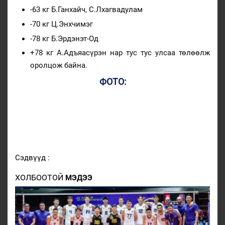
-63 кг Б.Ганхайч, С.Лхагвадулам
-70 кг Ц.Энхчимэг
-78 кг Б.Эрдэнэт-Од
+78 кг А.Адъяасүрэн нар тус тус улсаа төлөөлж
оролцож байна.
ФОТО:
Сэдвүүд :
ХОЛБООТОЙ
МЭДЭЭ