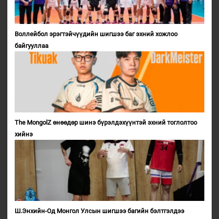
Воллейбол эрэгтэйчүүдийн шигшээ баг эхний хожлоо
байгууллаа
The MongolZ өнөөдөр шинэ бүрэлдэхүүнтэй эхний тоглолтоо
хийнэ
Ш.Энхийн-Од Монгол Улсын шигшээ багийн бэлтгэлдээ