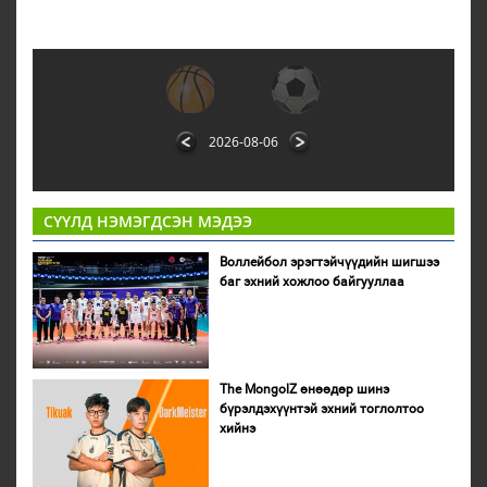
2026-08-06
СҮҮЛД НЭМЭГДСЭН МЭДЭЭ
Воллейбол эрэгтэйчүүдийн шигшээ
баг эхний хожлоо байгууллаа
The MongolZ өнөөдөр шинэ
бүрэлдэхүүнтэй эхний тоглолтоо
хийнэ