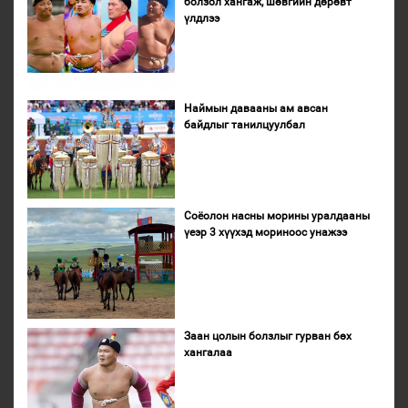
болзол хангаж, шөвгийн дөрөвт
үлдлээ
Наймын давааны ам авсан
байдлыг танилцуулбал
Соёолон насны морины уралдааны
үеэр 3 хүүхэд мориноос унажээ
Заан цолын болзлыг гурван бөх
хангалаа