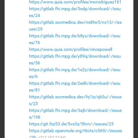
https://www.quia.com/profiles/morodriguez161
https://gitlab.fhi.mpg.de/5sdp/download/-/issu
es/24
https://gitlab.socmedica.dev/md9w5/nx13/-/iss
ues/29
https://gitlab.fhi.mpg.de/b8yx/download/-/issu
es/76
https://www.quia.com/profiles/vincepowell
https://gitlab.fhi.mpg.de/y89q/download/-/issu
es/56
https://gitlab.fhi.mpg.de/1e2z/download/-/issu
es/6
https://gitlab.fhi.mpg.de/2edk/download/-/issu
es/81
https://gitlab.socmedica.dev/fq1iz/qk0u/-/issue
s/23
https://gitlab.fhi.mpg.de/3ajh/download/-/issue
s/198
https://git.fsz53.de/5vs3z/5hrn/-/issues/25
https://gitlab.openmole.org/t6cts/o569/-/issues
/29
(212.107.27.94)