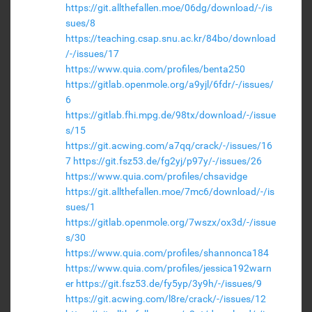
https://git.allthefallen.moe/06dg/download/-/is
sues/8
https://teaching.csap.snu.ac.kr/84bo/download
/-/issues/17
https://www.quia.com/profiles/benta250
https://gitlab.openmole.org/a9yjl/6fdr/-/issues/
6
https://gitlab.fhi.mpg.de/98tx/download/-/issue
s/15
https://git.acwing.com/a7qq/crack/-/issues/16
7
https://git.fsz53.de/fg2yj/p97y/-/issues/26
https://www.quia.com/profiles/chsavidge
https://git.allthefallen.moe/7mc6/download/-/is
sues/1
https://gitlab.openmole.org/7wszx/ox3d/-/issue
s/30
https://www.quia.com/profiles/shannonca184
https://www.quia.com/profiles/jessica192warn
er
https://git.fsz53.de/fy5yp/3y9h/-/issues/9
https://git.acwing.com/l8re/crack/-/issues/12