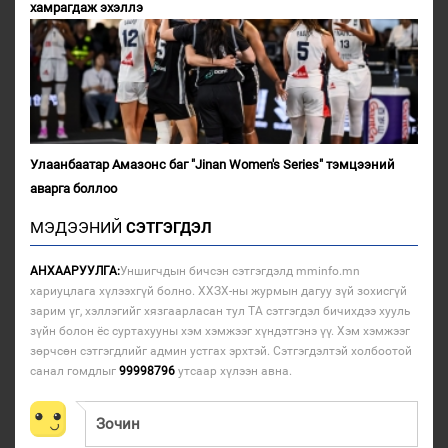
хамрагдаж эхэллэ
Улаанбаатар Амазонс баг "Jinan Women's Series" тэмцээний
аварга боллоо
МЭДЭЭНИЙ
СЭТГЭГДЭЛ
АНХААРУУЛГА:
Уншигчдын бичсэн сэтгэгдэлд mminfo.mn
хариуцлага хүлээхгүй болно. ХХЗХ-ны журмын дагуу зүй зохисгүй
зарим үг, хэллэгийг хязгаарласан тул ТА сэтгэгдэл бичихдээ хууль
зүйн болон ёс суртахууны хэм хэмжээг хүндэтгэнэ үү. Хэм хэмжээг
зөрчсөн сэтгэгдлийг админ устгах эрхтэй. Сэтгэгдэлтэй холбоотой
санал гомдлыг
99998796
утсаар хүлээн авна.