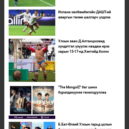
Испани хөлбөмбөгийн ДАШТ-ий
аваргын төлөө шалгарч үлдлээ
Улсын заан Д.Алтанцоожид
хүндэтгэл үзүүлэх наадам ирэх
сарын 15-17-нд Хэнтийд болно
"The MongolZ" баг шинэ
бүрэлдэхүүнээ танилцууллаа
Б.Бат-Өлзий Улсын гарьд цолын