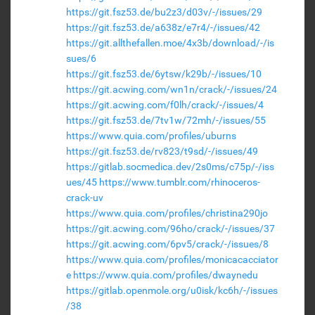
https://git.fsz53.de/bu2z3/d03v/-/issues/29
https://git.fsz53.de/a638z/e7r4/-/issues/42
https://git.allthefallen.moe/4x3b/download/-/is
sues/6
https://git.fsz53.de/6ytsw/k29b/-/issues/10
https://git.acwing.com/wn1n/crack/-/issues/24
https://git.acwing.com/f0lh/crack/-/issues/4
https://git.fsz53.de/7tv1w/72mh/-/issues/55
https://www.quia.com/profiles/uburns
https://git.fsz53.de/rv823/t9sd/-/issues/49
https://gitlab.socmedica.dev/2s0ms/c75p/-/iss
ues/45
https://www.tumblr.com/rhinoceros-
crack-uv
https://www.quia.com/profiles/christina290jo
https://git.acwing.com/96ho/crack/-/issues/37
https://git.acwing.com/6pv5/crack/-/issues/8
https://www.quia.com/profiles/monicacacciator
e
https://www.quia.com/profiles/dwaynedu
https://gitlab.openmole.org/u0isk/kc6h/-/issues
/38