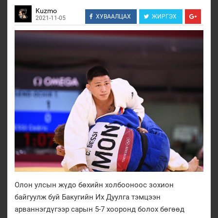
Kuzmo
ХУВААЛЦАХ
ЖИРГЭХ
2021-11-05
Олон улсын жүдо бөхийн холбооноос зохион
байгуулж буй Бакугийн Их Дуулга тэмцээн
арваннэгдүгээр сарын 5-7 хооронд болох бөгөөд