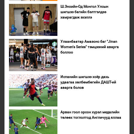
Ш.Энхийн-Од Монгол Улсын
шигшээ багийн бэлтгэлдээ
хамрагдаж эхэллэ
Улаанбаатар Амазонс баг "Jinan
Women's Series" тэмцээний аварга
боллоо
Испанийн шигшээ хоёр дахь
удаагаа хөлбөмбөгийн ДАШТ-ий
аварга болов
Арван гоол орсон хүрэл медалийн
төлөөх тоглолтод Англичууд яллаа