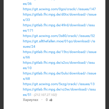
es/36
https://git.acwing.com/0goi/crack/-/issues/147
https://gitlab.fhi.mpg.de/d0tx/download/-/issue
s/33
https://gitlab.fhi.mpg.de/49rd/download/-/issu
es/171
https://git.acwing.com/3s80/crack/-/issues/52
https://git.allthefallen.moe/01qo/download/-/is
sues/24
https://gitlab.fhi.mpg.de/15tc/download/-/issue
s/66
https://gitlab.fhi.mpg.de/s2cc/download/-/issu
es/10
https://gitlab.fhi.mpg.de/0ulo/download/-/issue
s/68
https://git.acwing.com/5xzg/crack/-/issues/13
https://gitlab.fhi.mpg.de/vz3w/download/-/issu
es/51
(212.107.27.102)
·
Хариулах
0