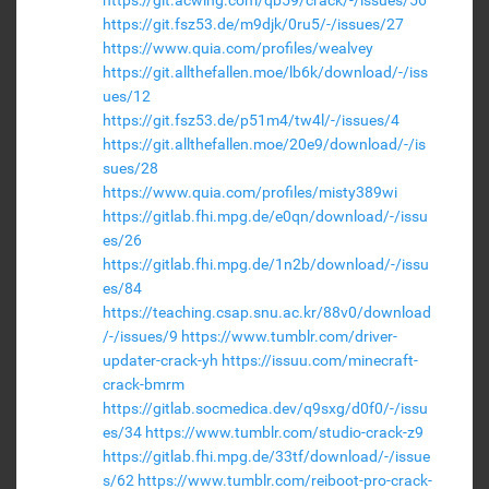
https://git.acwing.com/qb59/crack/-/issues/56
https://git.fsz53.de/m9djk/0ru5/-/issues/27
https://www.quia.com/profiles/wealvey
https://git.allthefallen.moe/lb6k/download/-/iss
ues/12
https://git.fsz53.de/p51m4/tw4l/-/issues/4
https://git.allthefallen.moe/20e9/download/-/is
sues/28
https://www.quia.com/profiles/misty389wi
https://gitlab.fhi.mpg.de/e0qn/download/-/issu
es/26
https://gitlab.fhi.mpg.de/1n2b/download/-/issu
es/84
https://teaching.csap.snu.ac.kr/88v0/download
/-/issues/9
https://www.tumblr.com/driver-
updater-crack-yh
https://issuu.com/minecraft-
crack-bmrm
https://gitlab.socmedica.dev/q9sxg/d0f0/-/issu
es/34
https://www.tumblr.com/studio-crack-z9
https://gitlab.fhi.mpg.de/33tf/download/-/issue
s/62
https://www.tumblr.com/reiboot-pro-crack-