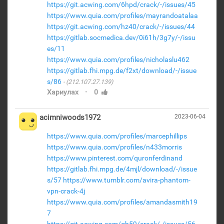
https://git.acwing.com/6hpd/crack/-/issues/45
https://www.quia.com/profiles/mayrandoatalaa
https://git.acwing.com/hz40/crack/-/issues/44
https://gitlab.socmedica.dev/0i61h/3g7y/-/issu
es/11
https://www.quia.com/profiles/nicholaslu462
https://gitlab.fhi.mpg.de/f2xt/download/-/issue
s/86
(212.107.27.139)
·
Хариулах
0
acimniwoods1972
2023-06-04
https://www.quia.com/profiles/marcephillips
https://www.quia.com/profiles/n433morris
https://www.pinterest.com/quronferdinand
https://gitlab.fhi.mpg.de/4mjl/download/-/issue
s/57
https://www.tumblr.com/avira-phantom-
vpn-crack-4j
https://www.quia.com/profiles/amandasmith19
7