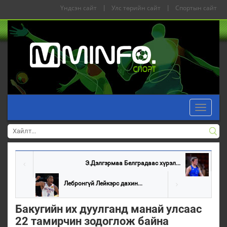
Үндсэн сайт
|
Улс төрийн сайт
|
Спортын сайт
Toggle
navigati
Э.Дэлгэрмаа Белградаас хүрэл...
Лебронгүй Лейкэрс дахин...
Бакугийн их дуулганд манай улсаас
22 тамирчин зодоглож байна