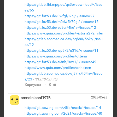
https://gitlab.fhi.mpg.de/qs3o/download/-/issu
es/65
https://git.fsz53.de/0wfgf/i2nj/-/issues/27
https://git.fsz53.de/m0dw5/70gl/-/issues/15
https://git.fsz53.de/vo3er/4ke1/-/issues/12
https://www.quia.com/profiles/victoria272miller
https://gitlab.socmedica.dev/6qb80/5okr/-/issu
es/12
https://git.fsz53.de/wp9k3/u31d/-/issues/11
https://www.quia.com/profiles/ottena
https://git.fsz53.de/ei3nh/9wr1/-/issues/49
https://www.quia.com/profiles/anheinen
https://gitlab.socmedica.dev/j87rx/f04n/-/issue
s/23
(212.107.27.45)
·
Хариулах
0
amnalnisanf1976
2023-05-28
https://git.acwing.com/z5fb/crack/-/issues/14
https://git.acwing.com/2o21/crack/-/issues/40