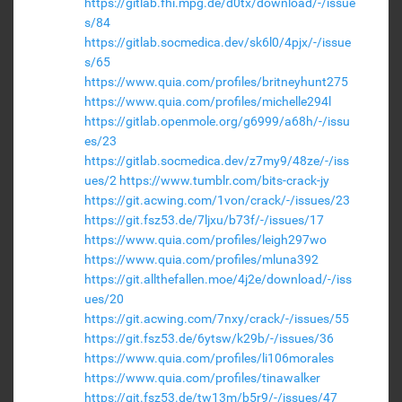
https://gitlab.fhi.mpg.de/d0tx/download/-/issue
s/84
https://gitlab.socmedica.dev/sk6l0/4pjx/-/issue
s/65
https://www.quia.com/profiles/britneyhunt275
https://www.quia.com/profiles/michelle294l
https://gitlab.openmole.org/g6999/a68h/-/issu
es/23
https://gitlab.socmedica.dev/z7my9/48ze/-/iss
ues/2
https://www.tumblr.com/bits-crack-jy
https://git.acwing.com/1von/crack/-/issues/23
https://git.fsz53.de/7ljxu/b73f/-/issues/17
https://www.quia.com/profiles/leigh297wo
https://www.quia.com/profiles/mluna392
https://git.allthefallen.moe/4j2e/download/-/iss
ues/20
https://git.acwing.com/7nxy/crack/-/issues/55
https://git.fsz53.de/6ytsw/k29b/-/issues/36
https://www.quia.com/profiles/li106morales
https://www.quia.com/profiles/tinawalker
https://git.fsz53.de/tw13m/b5r9/-/issues/47