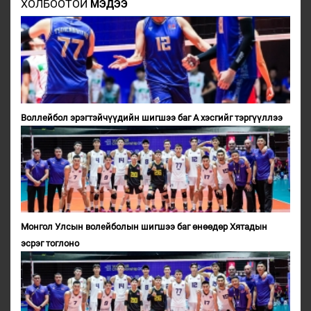
ХОЛБООТОЙ
МЭДЭЭ
Воллейбол эрэгтэйчүүдийн шигшээ баг А хэсгийг тэргүүллээ
Монгол Улсын волейболын шигшээ баг өнөөдөр Хятадын
эсрэг тоглоно