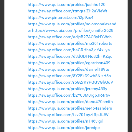
https://www.quia.com/profiles/joshho120
https://sway.office.com/rtmgrsjZH2aVIeWt
https://www.pinterest.com/i2p9zc4
https://www.quia.com/profiles/solomonalexand
er
https://www.quia.com/profiles/jennifer2628
https://sway.office.com/adjcB27AO3yHYWob
https://www.quia.com/profiles/mo361roberts
https://sway.office.com/baGRHha3jdY4xLya
https://sway.office.com/d3dODFNo82hFKZqq
https://www.quia.com/profiles/cgarrison409
https://www.quia.com/profiles/darnell189tu
https://sway.office.com/8Y2EkD9wb5NizH8s
https://sway.office.com/r5GZrKYPQGVGhQuV
https://www.quia.com/profiles/jeremy453y
https://sway.office.com/b2Y0JM0rgpJR4r6v
https://www.quia.com/profiles/dana470smith
https://www.quia.com/profiles/se464sanders
https://sway.office.com/tzv701ayztRpJfJW
https://www.quia.com/profiles/n146vigil
https://www.quia.com/profiles/jaredpe