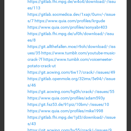
https://gitlab.fhi.mpg.de/w4o4/download/-/issu
es/113
https://gitlab.socmedica.dev/1xajr/0unv/-/issue
s/7
https://www.quia.com/profiles/krgude
https://www.quia.com/profiles/sonyabr403
https://gitlab.fhi.mpg.de/uf0h/download/-/issu
es/8
https://git.allthefallen.moe/r9oh/download/-/iss
ues/35
https://www.tumblr.com/youtube-music-
crack-7f
https://www.tumblr.com/voicemeeter-
potato-crack-ut
https://git.acwing.com/6w17/crack/-/issues/49
https://gitlab.openmole.org/32imx/5e94/-/issue
s/46
https://git.acwing.com/hg0h/crack/-/issues/55
https://www.quia.com/profiles/adam593y
https://git.fsz53.de/91piz/10bm/-/issues/10
https://www.quia.com/profiles/mike1998
https://gitlab.fhi.mpg.de/1jd3/download/-/issue
s/43
https://git.acwing.com/bv55/crack/-/issues/9