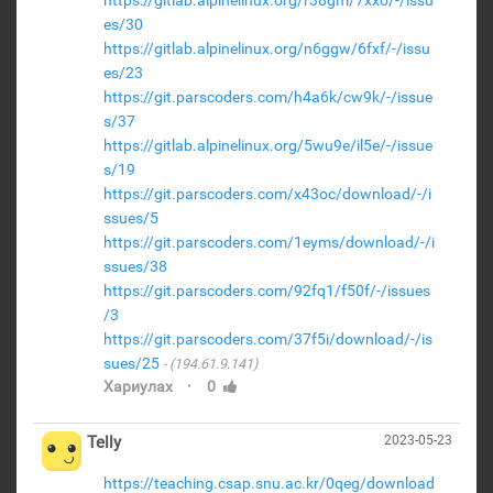
https://gitlab.alpinelinux.org/r38gm/7xxo/-/issu
es/30
https://gitlab.alpinelinux.org/n6ggw/6fxf/-/issu
es/23
https://git.parscoders.com/h4a6k/cw9k/-/issue
s/37
https://gitlab.alpinelinux.org/5wu9e/il5e/-/issue
s/19
https://git.parscoders.com/x43oc/download/-/i
ssues/5
https://git.parscoders.com/1eyms/download/-/i
ssues/38
https://git.parscoders.com/92fq1/f50f/-/issues
/3
https://git.parscoders.com/37f5i/download/-/is
sues/25
(194.61.9.141)
·
Хариулах
0
Telly
2023-05-23
https://teaching.csap.snu.ac.kr/0qeg/download