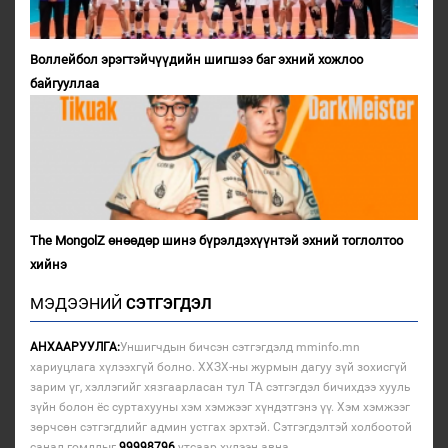
Воллейбол эрэгтэйчүүдийн шигшээ баг эхний хожлоо
байгууллаа
The MongolZ өнөөдөр шинэ бүрэлдэхүүнтэй эхний тоглолтоо
хийнэ
МЭДЭЭНИЙ
СЭТГЭГДЭЛ
АНХААРУУЛГА:
Уншигчдын бичсэн сэтгэгдэлд mminfo.mn
хариуцлага хүлээхгүй болно. ХХЗХ-ны журмын дагуу зүй зохисгүй
зарим үг, хэллэгийг хязгаарласан тул ТА сэтгэгдэл бичихдээ хууль
зүйн болон ёс суртахууны хэм хэмжээг хүндэтгэнэ үү. Хэм хэмжээг
зөрчсөн сэтгэгдлийг админ устгах эрхтэй. Сэтгэгдэлтэй холбоотой
санал гомдлыг
99998796
утсаар хүлээн авна.