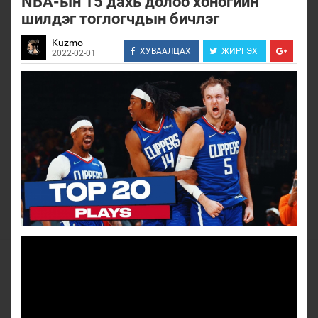
NBA-ын 15 дахь долоо хоногийн
шилдэг тоглогчдын бичлэг
Kuzmo
ХУВААЛЦАХ
ЖИРГЭХ
2022-02-01