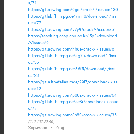
s/71
https://git.acwing.com/0goi/crack/-/issues/130
https://gitlab.fhi.mpg.de/7mn0/download/-/iss
ues/77
https://git.acwing.com/v7y9/crack/-/issues/61
https://teaching.csap.snu.ac.kr/i5p2/download
/-/issues/6
https://git.acwing.com/hh8e/crack/-/issues/6
https://gitlab.fhi.mpg.de/ag7u/download/-/issu
es/56
https://gitlab.fhi.mpg.de/36f5/download/-/issu
es/23
https://git.allthefallen.moe/29l7/download/-/iss
ues/12
https://git.acwing.com/p08z/crack/-/issues/64
https://gitlab.fhi.mpg.de/ee8r/download/-/issue
s/77
https://git.acwing.com/3s80/crack/-/issues/35
(212.107.27.96)
·
Хариулах
0