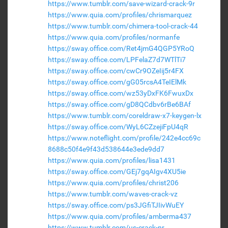
https://www.tumblr.com/save-wizard-crack-9r
https://www.quia.com/profiles/chrismarquez
https://www.tumblr.com/chimera-tool-crack-44
https://www.quia.com/profiles/normanfe
https://sway.office.com/Ret4jmG4QGP5YRoQ
https://sway.office.com/LPFelaZ7d7WTlTi7
https://sway.office.com/cwCr9OZeIij5r4FX
https://sway.office.com/gG05rcsA4TeIElMk
https://sway.office.com/wz53yDxFK6FwuxDx
https://sway.office.com/gD8QCdbv6rBe6BAf
https://www.tumblr.com/coreldraw-x7-keygen-lx
https://sway.office.com/WyL6CZzejiFpU4qR
https://www.noteflight.com/profile/242e4cc69c
8688c50f4e9f43d538644e3ede9dd7
https://www.quia.com/profiles/lisa1431
https://sway.office.com/GEj7gqAIgv4XU5ie
https://www.quia.com/profiles/christ206
https://www.tumblr.com/waves-crack-vz
https://sway.office.com/ps3JGfiTJIivWuEY
https://www.quia.com/profiles/amberma437
https://www.tumblr.com/us-crack-nr