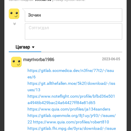
Цагаар
mayrivorba1986
2023-06-05
https://gitlab.socmedica.dev/n3fne/77t2/-/issu
es/6
https://git.allthefallen.moe/5k2f/download/-/iss
ues/13
https://www.noteflight.com/profile/bfbd36e501
a4946b429bac24a64427ff84e81d65
https://www.quia.com/profiles/ja134sanders
https://gitlab.openmole.org/8j1uy/jr93/-/issues/
22
https://www.quia.com/profiles/robert810
https://gitlab.fhi.mpg.de/0yra/download/-/issue