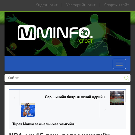
Үндсэн сайт
|
Улс төрийн сайт
|
Спортын сайт
Toggle
navigati
Сар шинийн баярын эхний өдрийн...
Тирез Макси замналынхаа хамгийн...