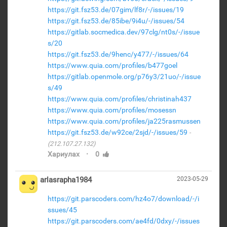
https://git.fsz53.de/07gim/lf8r/-/issues/19
https://git.fsz53.de/85ibe/9i4u/-/issues/54
https://gitlab.socmedica.dev/97clg/nt0s/-/issue
s/20
https://git.fsz53.de/9henc/y477/-/issues/64
https://www.quia.com/profiles/b477goel
https://gitlab.openmole.org/p76y3/21uo/-/issue
s/49
https://www.quia.com/profiles/christinah437
https://www.quia.com/profiles/mosessn
https://www.quia.com/profiles/ja225rasmussen
https://git.fsz53.de/w92ce/2sjd/-/issues/59
(212.107.27.132)
·
Хариулах
0
arlasrapha1984
2023-05-29
https://git.parscoders.com/hz4o7/download/-/i
ssues/45
https://git.parscoders.com/ae4fd/0dxy/-/issues