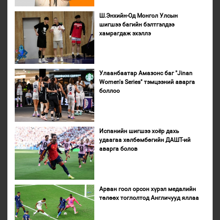
Ш.Энхийн-Од Монгол Улсын
шигшээ багийн бэлтгэлдээ
хамрагдаж эхэллэ
Улаанбаатар Амазонс баг "Jinan
Women's Series" тэмцээний аварга
боллоо
Испанийн шигшээ хоёр дахь
удаагаа хөлбөмбөгийн ДАШТ-ий
аварга болов
Арван гоол орсон хүрэл медалийн
төлөөх тоглолтод Англичууд яллаа