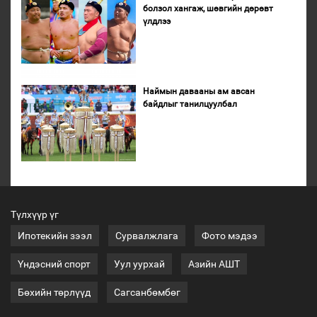
болзол хангаж, шөвгийн дөрөвт
үлдлээ
Наймын давааны ам авсан
байдлыг танилцуулбал
Түлхүүр үг
Ипотекийн зээл
Сурвалжлага
Фото мэдээ
Үндэсний спорт
Уул уурхай
Азийн АШТ
Бөхийн төрлүүд
Сагсанбөмбөг