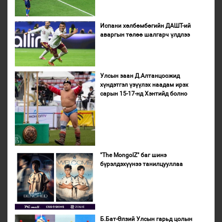
Испани хөлбөмбөгийн ДАШТ-ий
аваргын төлөө шалгарч үлдлээ
Улсын заан Д.Алтанцоожид
хүндэтгэл үзүүлэх наадам ирэх
сарын 15-17-нд Хэнтийд болно
"The MongolZ" баг шинэ
бүрэлдэхүүнээ танилцууллаа
Б.Бат-Өлзий Улсын гарьд цолын