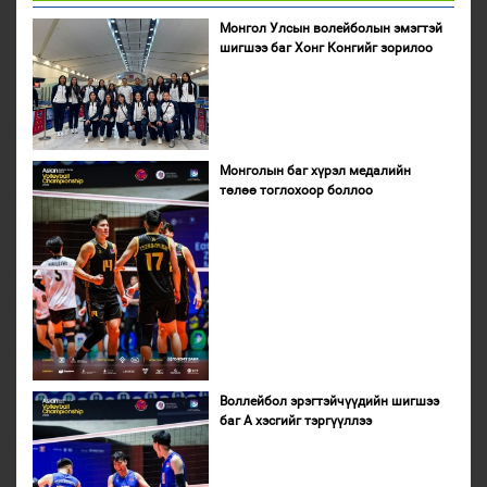
Монгол Улсын волейболын эмэгтэй
шигшээ баг Хонг Конгийг зорилоо
Монголын баг хүрэл медалийн
төлөө тоглохоор боллоо
Воллейбол эрэгтэйчүүдийн шигшээ
баг А хэсгийг тэргүүллээ