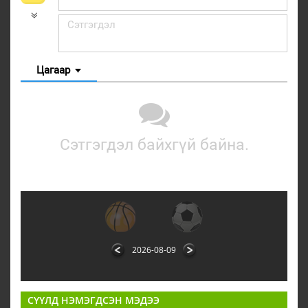
Цагаар
Сэтгэгдэл байхгүй байна.
2026-08-09
СҮҮЛД НЭМЭГДСЭН МЭДЭЭ