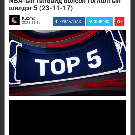
NBA-ын талбайд болсон тоглолтын
шилдэг 5 (23-11-17)
Kuzmo
ХУВААЛЦАХ
ЖИРГЭХ
2023-11-17