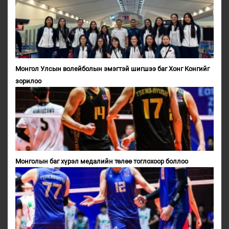
Монгол Улсын волейболын эмэгтэй шигшээ баг Хонг Конгийг
зорилоо
Монголын баг хүрэл медалийн төлөө тоглохоор боллоо