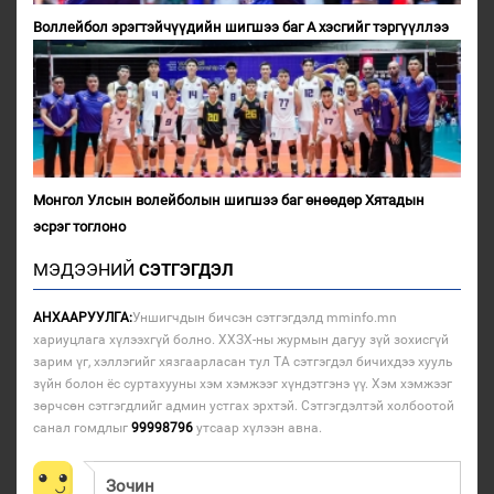
Воллейбол эрэгтэйчүүдийн шигшээ баг А хэсгийг тэргүүллээ
Монгол Улсын волейболын шигшээ баг өнөөдөр Хятадын
эсрэг тоглоно
МЭДЭЭНИЙ
СЭТГЭГДЭЛ
АНХААРУУЛГА:
Уншигчдын бичсэн сэтгэгдэлд mminfo.mn
хариуцлага хүлээхгүй болно. ХХЗХ-ны журмын дагуу зүй зохисгүй
зарим үг, хэллэгийг хязгаарласан тул ТА сэтгэгдэл бичихдээ хууль
зүйн болон ёс суртахууны хэм хэмжээг хүндэтгэнэ үү. Хэм хэмжээг
зөрчсөн сэтгэгдлийг админ устгах эрхтэй. Сэтгэгдэлтэй холбоотой
санал гомдлыг
99998796
утсаар хүлээн авна.