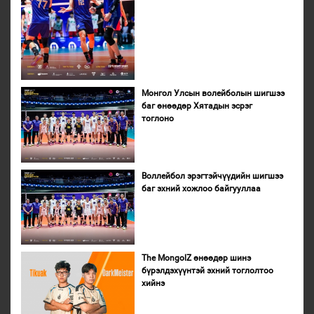
Монгол Улсын волейболын шигшээ
баг өнөөдөр Хятадын эсрэг
тоглоно
Воллейбол эрэгтэйчүүдийн шигшээ
баг эхний хожлоо байгууллаа
The MongolZ өнөөдөр шинэ
бүрэлдэхүүнтэй эхний тоглолтоо
хийнэ