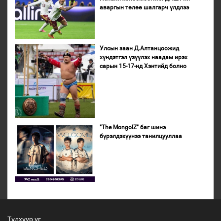
аваргын төлөө шалгарч үлдлээ
Улсын заан Д.Алтанцоожид
хүндэтгэл үзүүлэх наадам ирэх
сарын 15-17-нд Хэнтийд болно
"The MongolZ" баг шинэ
бүрэлдэхүүнээ танилцууллаа
Түлхүүр үг