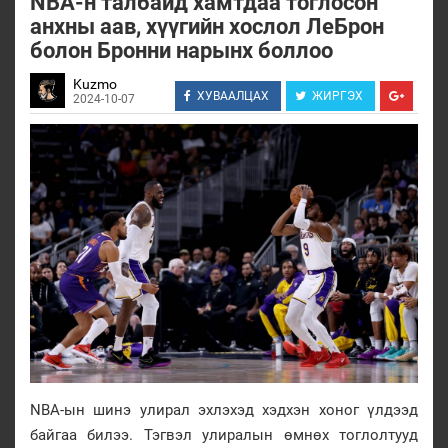
NBA-н талбайд хамтдаа тоглосон
анхны аав, хүүгийн хослол ЛеБрон
болон Бронни нарынх боллоо
Kuzmo
ХУВААЛЦАХ
ЖИРГЭХ
2024-10-07
NBA-ын шинэ улирал эхлэхэд хэдхэн хоног үлдээд
байгаа билээ. Тэгвэл улиралын өмнөх тоглолтууд