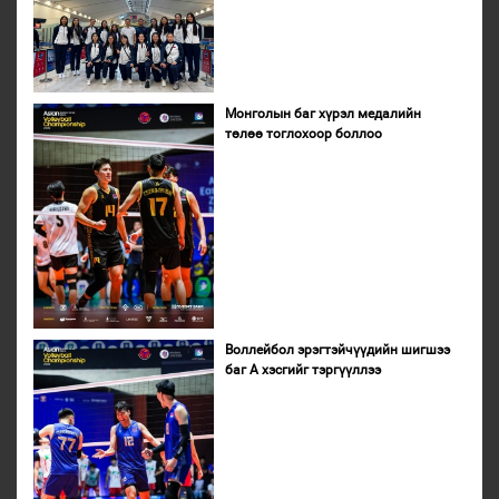
Монголын баг хүрэл медалийн
төлөө тоглохоор боллоо
Воллейбол эрэгтэйчүүдийн шигшээ
баг А хэсгийг тэргүүллээ