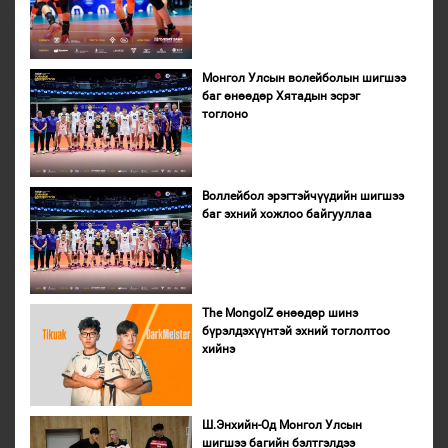
Монгол Улсын волейболын шигшээ
баг өнөөдөр Хятадын эсрэг
тоглоно
Воллейбол эрэгтэйчүүдийн шигшээ
баг эхний хожлоо байгууллаа
The MongolZ өнөөдөр шинэ
бүрэлдэхүүнтэй эхний тоглолтоо
хийнэ
Ш.Энхийн-Од Монгол Улсын
шигшээ багийн бэлтгэлдээ