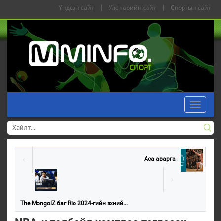
Үндсэн сайт
|
Улс төрийн сайт
|
Спортын сайт
Toggle
navigati
Аса аварга
The MongolZ баг Rio 2024-гийн эхний...