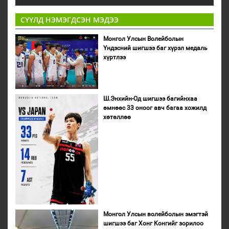
СҮҮЛД НЭМЭГДСЭН МЭДЭЭ
Монгол Улсын Волейболын
Үндэсний шигшээ баг хүрэл медаль
хүртлээ
Ш.Энхийн-Од шигшээ багийнхаа
өмнөөс 33 оноог авч багаа хожилд
хөтөллөө
Монгол Улсын волейболын эмэгтэй
шигшээ баг Хонг Конгийг зорилоо