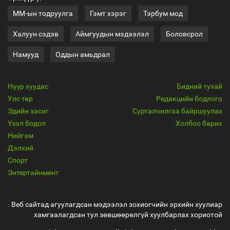
ММ-ын тодруулга
Гэмт хэрэг
Тэрбум мод
Халуун сэдэв
Аймгуудын мэдээлэл
Боловсрол
Намууд
Оддын амьдрал
Нүүр хуудас
Бидний тухай
Улс төр
Редакцийн бодлого
Эдийн засаг
Сурталчилгаа байршуулах
Үзэл бодол
Холбоо барих
Нийгэм
Дэлхий
Спорт
Энтертайнмент
Веб сайтад агуулагдсан мэдээлэл зохиогчийн эрхийн хуулиар
хамгаалагдсан тул зөвшөөрөлгүй хуулбарлах хориотой