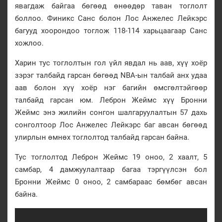
явагдаж байгаа бөгөөд өнөөдөр таван тоглолт
боллоо. Финикс Санс болон Лос Анжелес Лейкэрс
багууд хоорондоо тоглож 118-114 харьцаагаар Санс
хожлоо.
Харин тус тоглолтын гол үйл явдал нь аав, хүү хоёр
зэрэг талбайд гарсан бөгөөд NBA-ын талбай анх удаа
аав болон хүү хоёр нэг багийн өмсгөлтэйгөөр
талбайд гарсан юм. Леброн Жеймс хүү Бронни
Жеймс энэ жилийн сонгон шалгаруулалтын 57 дахь
сонголтоор Лос Анжелес Лейкэрс баг авсан бөгөөд
улирлын өмнөх тоглолтод талбайд гарсан байна.
Тус тоглолтод Леброн Жеймс 19 оноо, 2 хаалт, 5
самбар, 4 дамжуулалтаар багаа тэргүүлсэн бол
Бронни Жеймс 0 оноо, 2 самбараас бөмбөг авсан
байна.