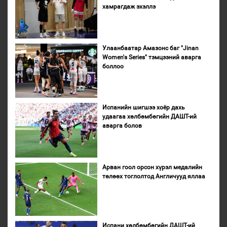
хамрагдаж эхэллэ
Улаанбаатар Амазонс баг "Jinan
Women's Series" тэмцээний аварга
боллоо
Испанийн шигшээ хоёр дахь
удаагаа хөлбөмбөгийн ДАШТ-ий
аварга болов
Арван гоол орсон хүрэл медалийн
төлөөх тоглолтод Англичууд яллаа
Испани хөлбөмбөгийн ДАШТ-ий