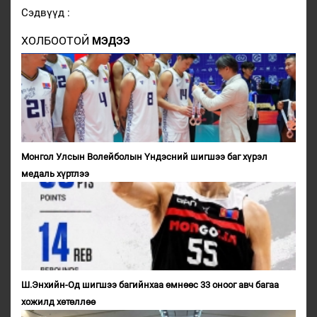
Сэдвүүд :
ХОЛБООТОЙ
МЭДЭЭ
Монгол Улсын Волейболын Үндэсний шигшээ баг хүрэл
медаль хүртлээ
Ш.Энхийн-Од шигшээ багийнхаа өмнөөс 33 оноог авч багаа
хожилд хөтөллөө