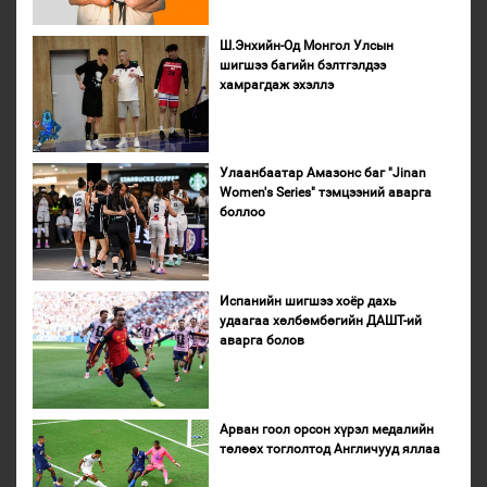
Ш.Энхийн-Од Монгол Улсын
шигшээ багийн бэлтгэлдээ
хамрагдаж эхэллэ
Улаанбаатар Амазонс баг "Jinan
Women's Series" тэмцээний аварга
боллоо
Испанийн шигшээ хоёр дахь
удаагаа хөлбөмбөгийн ДАШТ-ий
аварга болов
Арван гоол орсон хүрэл медалийн
төлөөх тоглолтод Англичууд яллаа