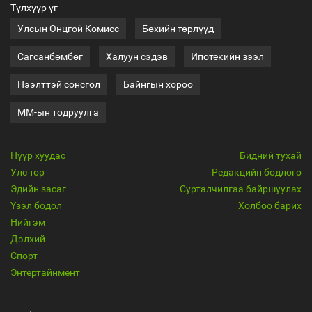
Түлхүүр үг
Улсын Онцгой Комисс
Бөхийн төрлүүд
Сагсанбөмбөг
Халуун сэдэв
Ипотекийн зээл
Нээлттэй сонсгол
Байнгын хороо
ММ-ын тодруулга
Нүүр хуудас
Бидний тухай
Улс төр
Редакцийн бодлого
Эдийн засаг
Сурталчилгаа байршуулах
Үзэл бодол
Холбоо барих
Нийгэм
Дэлхий
Спорт
Энтертайнмент