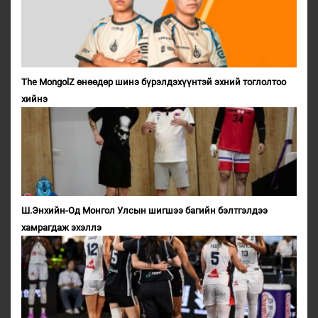
The MongolZ өнөөдөр шинэ бүрэлдэхүүнтэй эхний тоглолтоо
хийнэ
Ш.Энхийн-Од Монгол Улсын шигшээ багийн бэлтгэлдээ
хамрагдаж эхэллэ