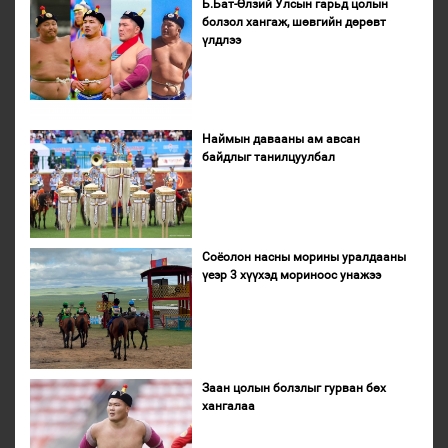
Б.Бат-Өлзий Улсын гарьд цолын
болзол хангаж, шөвгийн дөрөвт
үлдлээ
Наймын давааны ам авсан
байдлыг танилцуулбал
Соёолон насны морины уралдааны
үеэр 3 хүүхэд мориноос унажээ
Заан цолын болзлыг гурван бөх
хангалаа