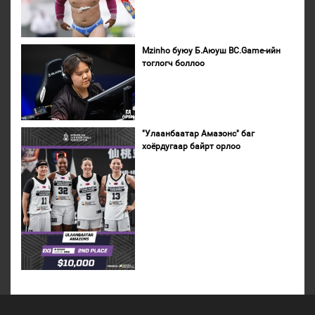
Mzinho буюу Б.Аюуш BC.Game-ийн
тоглогч боллоо
"Улаанбаатар Амазонс" баг
хоёрдугаар байрт орлоо