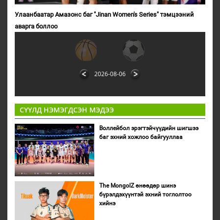
Улаанбаатар Амазонс баг "Jinan Women's Series" тэмцээний
аварга боллоо
2026-08-06
СҮҮЛД НЭМЭГДСЭН МЭДЭЭ
Воллейбол эрэгтэйчүүдийн шигшээ
баг эхний хожлоо байгууллаа
The MongolZ өнөөдөр шинэ
бүрэлдэхүүнтэй эхний тоглолтоо
хийнэ