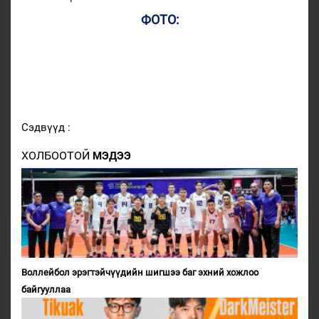
ФОТО:
Сэдвүүд :
ХОЛБООТОЙ
МЭДЭЭ
Воллейбол эрэгтэйчүүдийн шигшээ баг эхний хожлоо
байгууллаа