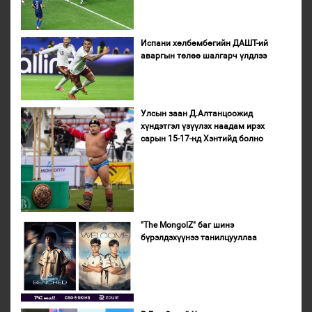
Испани хөлбөмбөгийн ДАШТ-ий
аваргын төлөө шалгарч үлдлээ
Улсын заан Д.Алтанцоожид
хүндэтгэл үзүүлэх наадам ирэх
сарын 15-17-нд Хэнтийд болно
"The MongolZ" баг шинэ
бүрэлдэхүүнээ танилцууллаа