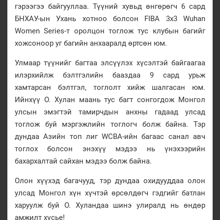
гэрээгээ байгууллаа. Түүний хувьд өнгөрөгч 6 сард
БНХАУ-ын Ухань хотноо болсон FIBA 3x3 Wuhan
Women Series-т оролцон тоглож тус клубын багийг
хожсоноор уг багийн анхааралд өртсөн юм.
Улмаар түүнийг багтаа элсүүлэх хүсэлтэй байгаагаа
илэрхийлж бэлтгэлийн бааздаа 9 сард урьж
хамтарсан бэлтгэл, тоглолт хийж шалгасан юм.
Ийнхүү О. Хулан маань тус багт сонгогдож Монгол
улсын эмэгтэй тамирчдын анхны гадаад улсад
тоглож буй мэргэжлийн тоглогч болж байна. Тэр
дундаа Азийн топ лиг WCBA-ийн багаас санал авч
тоглох болсон энэхүү мэдээ нь үнэхээрийн
бахархалтай сайхан мэдээ болж байна.
Олон хүүхэд багачууд, тэр дундаа охидууддаа олон
улсад Монгол хүн хүчтэй өрсөлдөгч гэдгийг батлан
харуулж буй О. Хуландаа шинэ улиралд нь өндөр
амжилт хүсье!