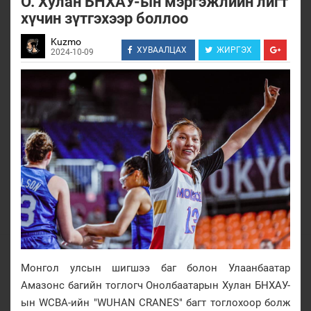
О. Хулан БНХАУ-ын мэргэжлийн лигт
хүчин зүтгэхээр боллоо
Kuzmo
ХУВААЛЦАХ
ЖИРГЭХ
2024-10-09
Монгол улсын шигшээ баг болон Улаанбаатар
Амазонс багийн тоглогч Онолбаатарын Хулан БНХАУ-
ын WCBA-ийн "WUHAN CRANES" багт тоглохоор болж