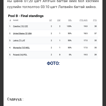
ны шөнө 01:20 цагт АНУ-ын багтай хийх бол хэсгийн
сүүлийн тоглолтоо 03:10 цагт Латвийн багтай хийнэ.
ФОТО:
Сэдвүүд :