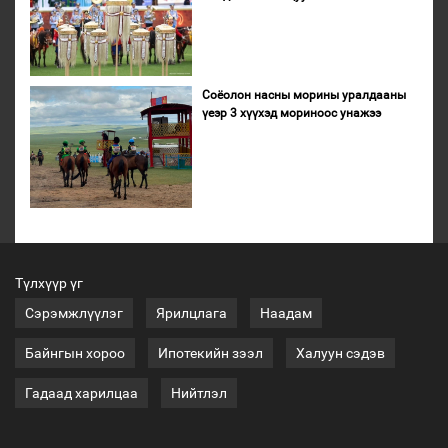
Соёолон насны морины уралдааны
үеэр 3 хүүхэд мориноос унажээ
Түлхүүр үг
Сэрэмжлүүлэг
Ярилцлага
Наадам
Байнгын хороо
Ипотекийн зээл
Халуун сэдэв
Гадаад харилцаа
Нийтлэл