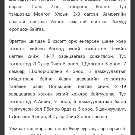
сарын 1-ээс 7-ны хооронд болно. Тус
тэмцээнд Монгол Улсын 3х3 сагсан бөмбөгийн
эрэгтэй шигшээ болон эмэгтэй шигшээ багууд
оролцож байгаа.
Эрэгтэй шигшээ В хэсэгт орж өнгөрсөн шөнө хоёр
тоглолт хийсэн бөгөөд эхний тоглолтоо Чехийн
багтай хийж 14-17 харьцаагаар хожигдсон. Тус
тоглолтод Э.Сугар-Очир 5 оноо, Г.Дөлгөөн 5 оноо, 7
самбар, Г.Болор-Эрдэнэ 4 оноо, 5 дамжуулалтыг
гүйцэтгэсэн байна. Харин дараагийн тоглолтоо
талбайн эзэн Польшийн багтай хийж 21-19
харьцаагаар хожиж эхний хожлоо байгууллаа. Тус
тоглолтод А.Ананд 9 оноо, 5 дамжуулалтаар багаа
тэргүүлсэн бол Г.Болор-Эрдэнэ 5 оноо, 5 дамжуулалт,
Г.Дөлгөөн 4 оноо, Э.Сугар-Очир 3 оноог авчээ.
Улмаар тэд маргааш шөнө буюу зургадугаар сарын 5-