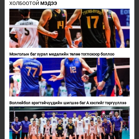
ХОЛБООТОЙ
МЭДЭЭ
Монголын баг хүрэл медалийн төлөө тоглохоор боллоо
Воллейбол эрэгтэйчүүдийн шигшээ баг А хэсгийг тэргүүллээ