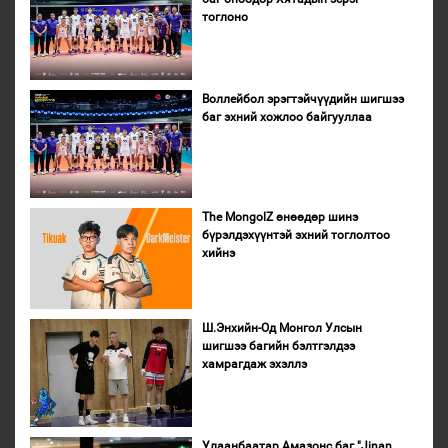
тоглоно
Воллейбол эрэгтэйчүүдийн шигшээ
баг эхний хожлоо байгууллаа
The MongolZ өнөөдөр шинэ
бүрэлдэхүүнтэй эхний тоглолтоо
хийнэ
Ш.Энхийн-Од Монгол Улсын
шигшээ багийн бэлтгэлдээ
хамрагдаж эхэллэ
Улаанбаатар Амазонс баг "Jinan