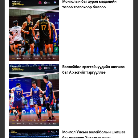
Монголын баг хүрэл медалийн
төлөө тоглохоор боллоо
Воллейбол эрэгтэйчүүдийн шигшээ
баг А хэсгийг тэргүүллээ
Монгол Улсын волейболын шигшээ
баг өнөөдөр Хятадын эсрэг