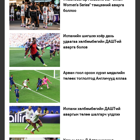
Women's Series" тэмцээний аварга
боллоо
Испанийн шигшээ хоёр дахь
удаагаа хөлбөмбөгийн ДАШТ-ий
аварга болов
Арван гоол орсон хүрэл медалийн
төлөөх тоглолтод Англичууд яллаа
Испани хөлбөмбөгийн ДАШТ-ий
аваргын төлөө шалгарч үлдлээ