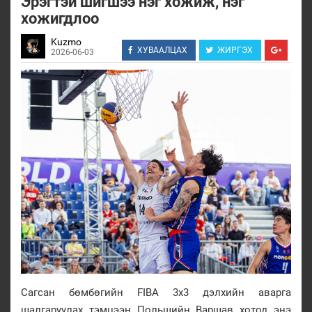
Эрэгтэй шигшээ нэг хожиж, нэг
хожигдлоо
Kuzmo
ХУВААЛЦАХ
ЖИРГЭХ
2026-06-03
Сагсан бөмбөгийн FIBA 3x3 дэлхийн аварга
шалгаруулах тэмцээн Польшийн Варшав хотод энэ