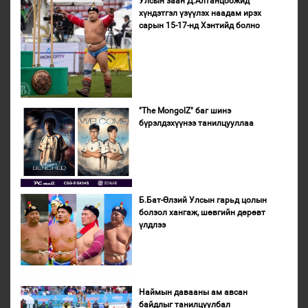
Улсын заан Д.Алтанцоожид
хүндэтгэл үзүүлэх наадам ирэх
сарын 15-17-нд Хэнтийд болно
"The MongolZ" баг шинэ
бүрэлдэхүүнээ танилцууллаа
Б.Бат-Өлзий Улсын гарьд цолын
болзол хангаж, шөвгийн дөрөвт
үлдлээ
Наймын давааны ам авсан
байдлыг танилцуулбал