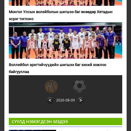
Монгол Улсын волейболын шигшээ баг өнөөдөр Хятадын
эсрэг тоглоно
Воллейбол эрэгтэйчүүдийн шигшээ баг эхний хожлоо
байгууллаа
2026-08-09
СҮҮЛД НЭМЭГДСЭН МЭДЭЭ