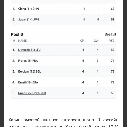
Харин эмэгтэй шигшээ өнгөрсөн шөнө В хэсгийн
гурав дахь тоглолтоо АНУ-ын багтай хийж 17-20