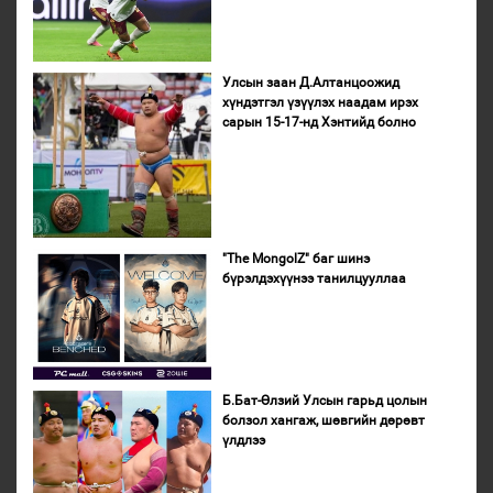
Улсын заан Д.Алтанцоожид
хүндэтгэл үзүүлэх наадам ирэх
сарын 15-17-нд Хэнтийд болно
"The MongolZ" баг шинэ
бүрэлдэхүүнээ танилцууллаа
Б.Бат-Өлзий Улсын гарьд цолын
болзол хангаж, шөвгийн дөрөвт
үлдлээ