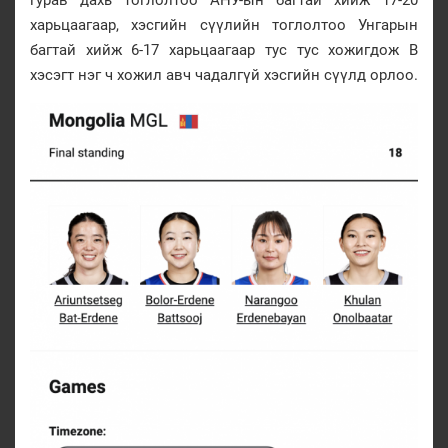
харьцаагаар, хэсгийн сүүлийн тоглолтоо Унгарын
багтай хийж 6-17 харьцаагаар тус тус хожигдож В
хэсэгт нэг ч хожил авч чадалгүй хэсгийн сүүлд орлоо.