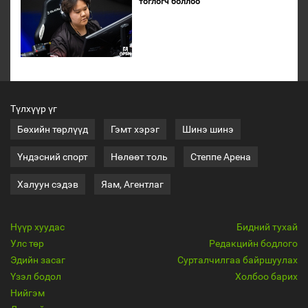
тоглогч боллоо
Түлхүүр үг
Бөхийн төрлүүд
Гэмт хэрэг
Шинэ шинэ
Үндэсний спорт
Нөлөөт толь
Степпе Арена
Халуун сэдэв
Яам, Агентлаг
Нүүр хуудас
Бидний тухай
Улс төр
Редакцийн бодлого
Эдийн засаг
Сурталчилгаа байршуулах
Үзэл бодол
Холбоо барих
Нийгэм