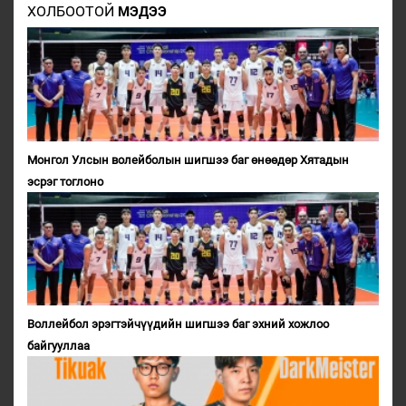
ХОЛБООТОЙ
МЭДЭЭ
Монгол Улсын волейболын шигшээ баг өнөөдөр Хятадын
эсрэг тоглоно
Воллейбол эрэгтэйчүүдийн шигшээ баг эхний хожлоо
байгууллаа