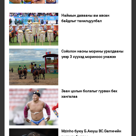
Наймын давааны ам авсан
байдлыг танилцуулбал
Соёолон насны морины уралдааны
үеэр 3 хүүхэд мориноос унажээ
Заан цолын болзлыг гурван бөх
хангалаа
Mzinho буюу Б.Аюуш BC.Game-ийн