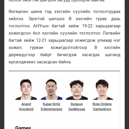
Өнгөрсөн шөнө тэд хэсгийн сүүлийн тоглолтуудаа
хийлээ. Эрэгтэй шигшээ В хэсгийн гурав дахь
тоглолтоо АНУ-ын багтай хийж 19-22 харьцаагаар
хожигдсон бол хэсгийн сүүлийн тоглолтоо Латвийн
багтай хийж 12-21 харьцаагаар хожигдож улмаар нэг
хожил, гурван хожигдолтойгоор В хэсгийн
дөрөвдүгээр байрт бичигдэж хасагдах шатанд
өрсөлдөхөөс хасагдсан байна.