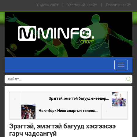
Үндсэн сайт
|
Улс төрийн сайт
|
Спортын сайт
Toggle
navigati
Эрэгтэй, эмэгтэй багууд өнөөдөр...
Нью-Иорк Никс аваргын төлөөх...
Эрэгтэй, эмэгтэй багууд хэсгээсээ
гарч чадсангүй