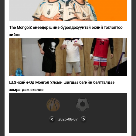
The MongolZ өнөөдөр шинэ бүрэлдэхүүнтэй эхний тоглолтоо
хийнэ
Ш.Энхийн-Од Монгол Улсын шигшээ багийн бэлтгэлдээ
хамрагдаж эхэллэ
2026-08-07