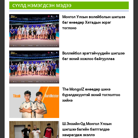
СҮҮЛД НЭМЭГДСЭН МЭДЭЭ
Монгол Улсын волейболын шигшээ
баг өнөөдөр Хятадын эсрэг
тоглоно
Воллейбол эрэгтэйчүүдийн шигшээ
баг эхний хожлоо байгууллаа
The MongolZ өнөөдөр шинэ
бүрэлдэхүүнтэй эхний тоглолтоо
хийнэ
Ш.Энхийн-Од Монгол Улсын
шигшээ багийн бэлтгэлдээ
хамрагдаж эхэллэ