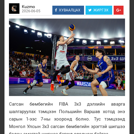
Kuzmo
ХУВААЛЦАХ
ЖИРГЭХ
2026-06-05
Сагсан бөмбөгийн FIBA 3x3 дэлхийн аварга
шалгаруулах тэмцээн Польшийн Варшав хотод энэ
сарын 1-ээс 7-ны хооронд болно. Тус тэмцээнд
Монгол Улсын 3х3 сагсан бөмбөгийн эрэгтэй шигшээ
болон эмэгтэй шигшээ багууд оролцож байгаа.