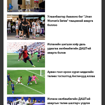
Улаанбаатар Амазонс баг "Jinan
Women's Series" тэмцээний аварга
боллоо
Испанийн шигшээ хоёр дахь
удаагаа хөлбөмбөгийн ДАШТ-ий
аварга болов
Арван гоол орсон хүрэл медалийн
төлөөх тоглолтод Англичууд яллаа
Испани хөлбөмбөгийн ДАШТ-ий
аваргын төлөө шалгарч үлдлээ