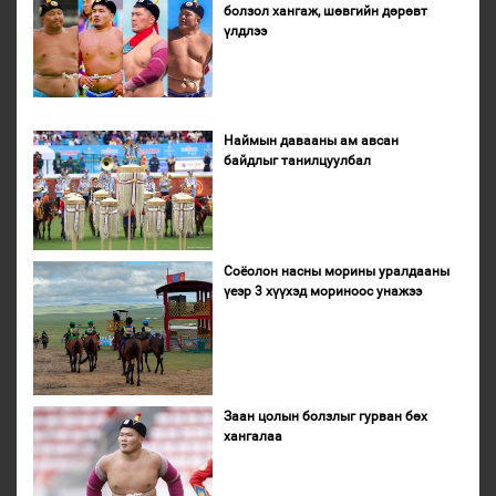
болзол хангаж, шөвгийн дөрөвт
үлдлээ
Наймын давааны ам авсан
байдлыг танилцуулбал
Соёолон насны морины уралдааны
үеэр 3 хүүхэд мориноос унажээ
Заан цолын болзлыг гурван бөх
хангалаа