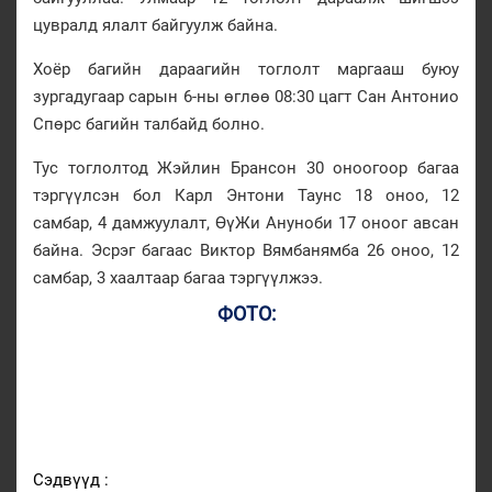
цувралд ялалт байгуулж байна.
Хоёр багийн дараагийн тоглолт маргааш буюу
зургадугаар сарын 6-ны өглөө 08:30 цагт Сан Антонио
Спөрс багийн талбайд болно.
Тус тоглолтод Жэйлин Брансон 30 оноогоор багаа
тэргүүлсэн бол Карл Энтони Таунс 18 оноо, 12
самбар, 4 дамжуулалт, ӨүЖи Ануноби 17 оноог авсан
байна. Эсрэг багаас Виктор Вямбанямба 26 оноо, 12
самбар, 3 хаалтаар багаа тэргүүлжээ.
ФОТО:
Сэдвүүд :