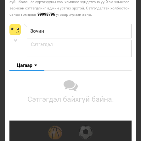
зүйн болон ёс суртахууны хэм хэмжээг хүндэтгэнэ үү. Хэм хэмжээг
зөрчсөн сэтгэгдлийг админ устгах эрхтэй. Сэтгэгдэлтэй холбоотой
санал гомдлыг
99998796
утсаар хүлээн авна.
Цагаар
Сэтгэгдэл байхгүй байна.