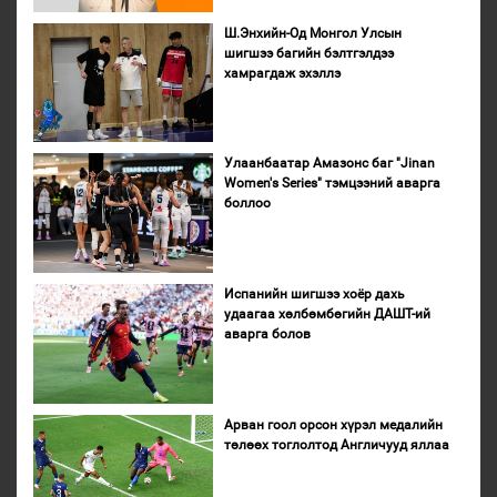
Ш.Энхийн-Од Монгол Улсын
шигшээ багийн бэлтгэлдээ
хамрагдаж эхэллэ
Улаанбаатар Амазонс баг "Jinan
Women's Series" тэмцээний аварга
боллоо
Испанийн шигшээ хоёр дахь
удаагаа хөлбөмбөгийн ДАШТ-ий
аварга болов
Арван гоол орсон хүрэл медалийн
төлөөх тоглолтод Англичууд яллаа