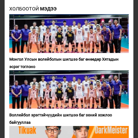
ХОЛБООТОЙ
МЭДЭЭ
Монгол Улсын волейболын шигшээ баг өнөөдөр Хятадын
эсрэг тоглоно
Воллейбол эрэгтэйчүүдийн шигшээ баг эхний хожлоо
байгууллаа