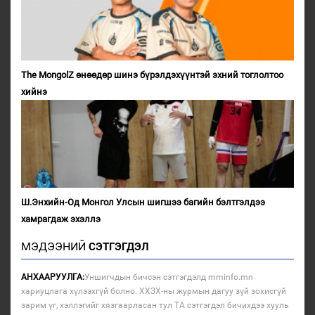
The MongolZ өнөөдөр шинэ бүрэлдэхүүнтэй эхний тоглолтоо
хийнэ
Ш.Энхийн-Од Монгол Улсын шигшээ багийн бэлтгэлдээ
хамрагдаж эхэллэ
МЭДЭЭНИЙ
СЭТГЭГДЭЛ
АНХААРУУЛГА:
Уншигчдын бичсэн сэтгэгдэлд mminfo.mn
хариуцлага хүлээхгүй болно. ХХЗХ-ны журмын дагуу зүй зохисгүй
зарим үг, хэллэгийг хязгаарласан тул ТА сэтгэгдэл бичихдээ хууль