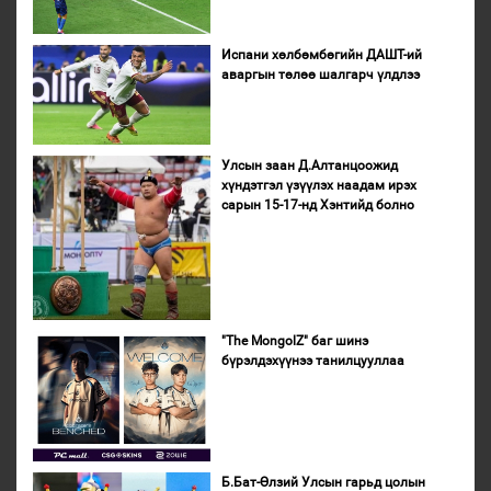
Испани хөлбөмбөгийн ДАШТ-ий
аваргын төлөө шалгарч үлдлээ
Улсын заан Д.Алтанцоожид
хүндэтгэл үзүүлэх наадам ирэх
сарын 15-17-нд Хэнтийд болно
"The MongolZ" баг шинэ
бүрэлдэхүүнээ танилцууллаа
Б.Бат-Өлзий Улсын гарьд цолын