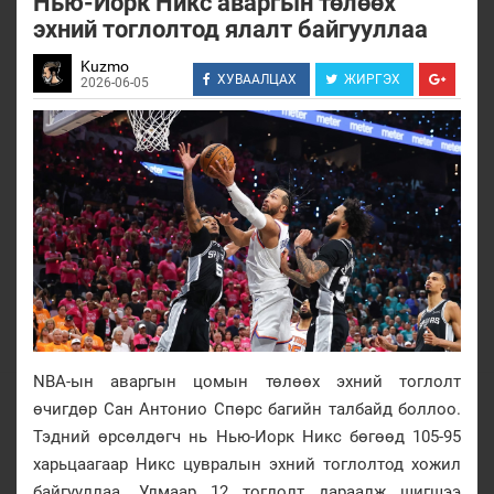
Нью-Иорк Никс аваргын төлөөх
эхний тоглолтод ялалт байгууллаа
Kuzmo
ХУВААЛЦАХ
ЖИРГЭХ
2026-06-05
NBA-ын аваргын цомын төлөөх эхний тоглолт
өчигдөр Сан Антонио Спөрс багийн талбайд боллоо.
Тэдний өрсөлдөгч нь Нью-Иорк Никс бөгөөд 105-95
харьцаагаар Никс цувралын эхний тоглолтод хожил
байгууллаа. Улмаар 12 тоглолт дараалж шигшээ