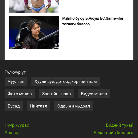
Mzinho буюу Б.Аюуш BC.Game-ийн
тоглогч боллоо
Түлхүүр үг
Чуулган
Хууль зүй, дотоод хэргийн яам
Фото мэдээ
Засгийн газар
Видео мэдээ
Бусад
Нийтлэл
Оддын амьдрал
Нүүр хуудас
Бидний тухай
Улс төр
Редакцийн бодлого