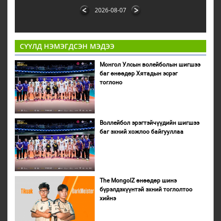
2026-08-07
СҮҮЛД НЭМЭГДСЭН МЭДЭЭ
Монгол Улсын волейболын шигшээ
баг өнөөдөр Хятадын эсрэг
тоглоно
Воллейбол эрэгтэйчүүдийн шигшээ
баг эхний хожлоо байгууллаа
The MongolZ өнөөдөр шинэ
бүрэлдэхүүнтэй эхний тоглолтоо
хийнэ