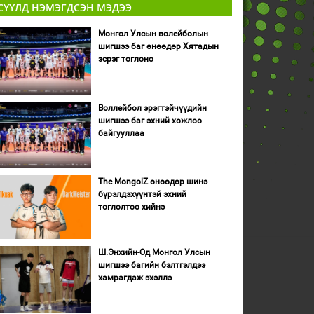
СҮҮЛД НЭМЭГДСЭН МЭДЭЭ
Монгол Улсын волейболын
шигшээ баг өнөөдөр Хятадын
эсрэг тоглоно
Воллейбол эрэгтэйчүүдийн
шигшээ баг эхний хожлоо
байгууллаа
The MongolZ өнөөдөр шинэ
бүрэлдэхүүнтэй эхний
тоглолтоо хийнэ
Ш.Энхийн-Од Монгол Улсын
шигшээ багийн бэлтгэлдээ
хамрагдаж эхэллэ