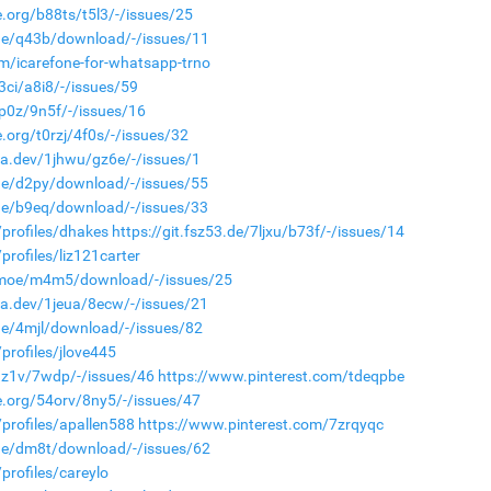
e.org/b88ts/t5l3/-/issues/25
g.de/q43b/download/-/issues/11
m/icarefone-for-whatsapp-trno
93ci/a8i8/-/issues/59
3p0z/9n5f/-/issues/16
e.org/t0rzj/4f0s/-/issues/32
ca.dev/1jhwu/gz6e/-/issues/1
.de/d2py/download/-/issues/55
.de/b9eq/download/-/issues/33
profiles/dhakes
https://git.fsz53.de/7ljxu/b73f/-/issues/14
rofiles/liz121carter
len.moe/m4m5/download/-/issues/25
ca.dev/1jeua/8ecw/-/issues/21
.de/4mjl/download/-/issues/82
profiles/jlove445
w1z1v/7wdp/-/issues/46
https://www.pinterest.com/tdeqpbe
e.org/54orv/8ny5/-/issues/47
profiles/apallen588
https://www.pinterest.com/7zrqyqc
g.de/dm8t/download/-/issues/62
profiles/careylo