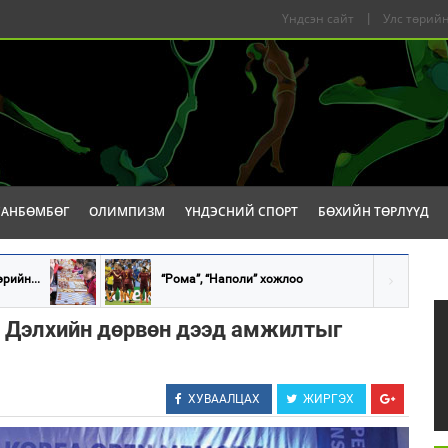
Үндсэн сайт
|
Улс төрийн
САНБӨМБӨГ
ОЛИМПИЗМ
ҮНДЭСНИЙ СПОРТ
БӨХИЙН ТӨРЛҮҮД
рийн...
“Рома”, “Наполи” хожлоо
 Дэлхийн дөрвөн дээд амжилтыг
ХУВААЛЦАХ
ЖИРГЭХ