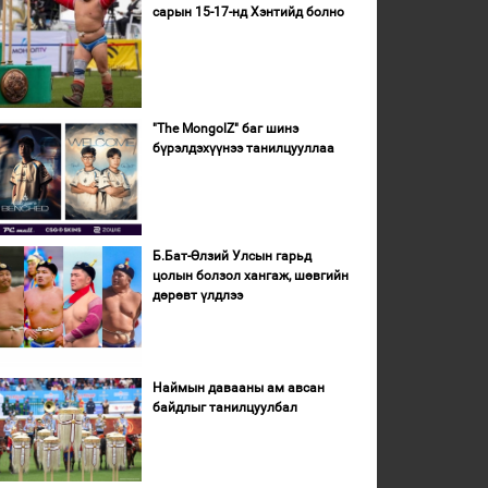
сарын 15-17-нд Хэнтийд болно
"The MongolZ" баг шинэ
бүрэлдэхүүнээ танилцууллаа
Б.Бат-Өлзий Улсын гарьд
цолын болзол хангаж, шөвгийн
дөрөвт үлдлээ
Наймын давааны ам авсан
байдлыг танилцуулбал