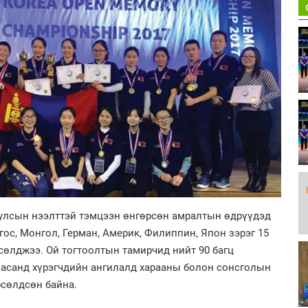
 улсын нээлттэй тэмцээн өнгөрсөн амралтын өдрүүдэд
ос, Монгол, Герман, Америк, Филиппин, Япон зэрэг 15
сөлджээ. Ой тогтоолтын тамирчид нийт 90 багц
 насанд хүрэгчдийн ангилалд харааны болон сонсголын
рсөлдсөн байна.