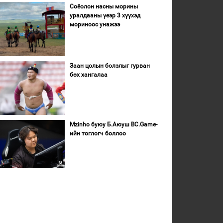
Соёолон насны морины
уралдааны үеэр 3 хүүхэд
мориноос унажээ
Заан цолын болзлыг гурван
бөх хангалаа
Mzinho буюу Б.Аюуш BC.Game-
ийн тоглогч боллоо