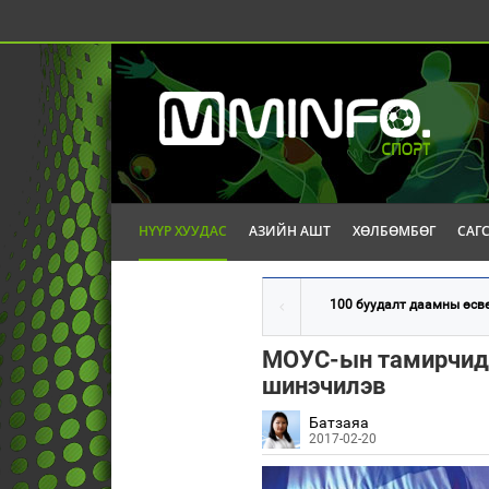
НҮҮР ХУУДАС
АЗИЙН АШТ
ХӨЛБӨМБӨГ
САГ
100 буудалт даамны өсвө
МОУС-ын тамирчид
шинэчилэв
Батзаяа
2017-02-20