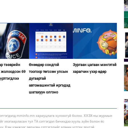
ар тээврийн
Өнөөдөр сондгой
Зургаан цагаан мэнгэтэй
л жолоодсон 69
тоогоор төгссөн улсын
харагчин үхэр өдөр
үртгэгдлээ
дугаартай
автомашинтай иргэдэд
шатахуун олгоно
этгэгдэлд mminfo.mn хариуцлага хүлээхгүй болно. ХХЗХ-ны журмын
ийг хязгаарласан тул ТА сэтгэгдэл бичихдээ хууль зүйн болон ёс
үү. Хэм хэмжээг зөрчсөн сэтгэгдлийг админ устгах эрхтэй.