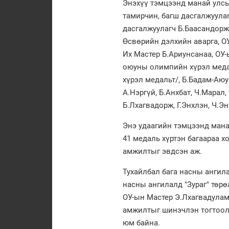
Энэхүү тэмцээнд манай улс
тамирчин, багш дасгалжуула
дасгалжуулагч Б.Баасандорж
Өсвөрийн дэлхийн аварга, О
Их Мастер Б.Ариунсанаа, ОУ-
оюуны олимпийн хүрэл медал
хүрэл медальт/, Б.Бадам-Аю
А.Нэргүй, Б.Анхбат, Ч.Марал
Б.Лхагвадорж, Г.Энхлэн, Ч.Э
Энэ удаагийн тэмцээнд манай
41 медаль хүртэн багаараа 
амжилтыг эвдсэн аж.
Тухайлбал бага насны ангила
насны ангилалд "Зураг" төрө
ОУ-ын Мастер Э.Лхагвадулам,
амжилтыг шинэчлэн тогтооло
юм байна.