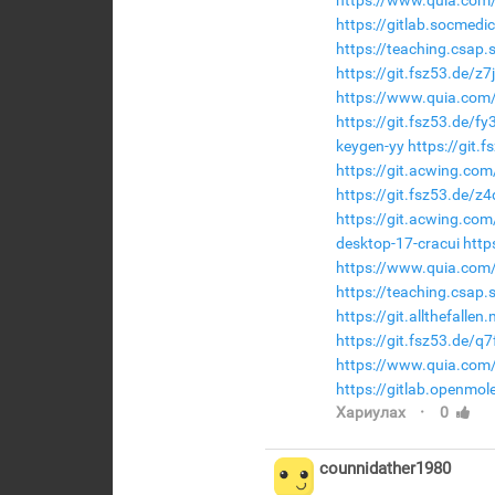
https://www.quia.com/
https://gitlab.socmed
https://teaching.csap
https://git.fsz53.de/z
https://www.quia.com/
https://git.fsz53.de/fy
keygen-yy
https://git.
https://git.acwing.co
https://git.fsz53.de/z
https://git.acwing.com
desktop-17-cracui
http
https://www.quia.com
https://teaching.csap
https://git.allthefall
https://git.fsz53.de/q
https://www.quia.com
https://gitlab.openmo
·
Хариулах
0
counnidather1980