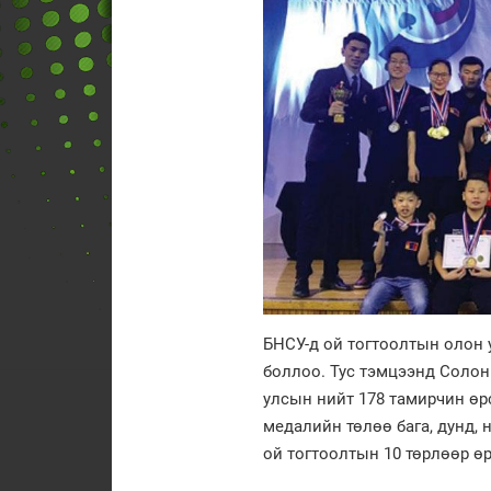
БНСУ-д ой тогтоолтын олон
боллоо. Тус тэмцээнд Солонг
улсын нийт 178 тамирчин өр
медалийн төлөө бага, дунд,
ой тогтоолтын 10 төрлөөр ө