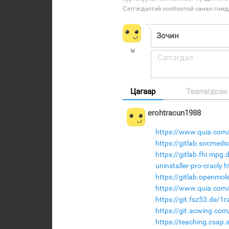
Сэтгэгдэлтэй холбоотой санал гом
Цагаар
Таалагдсан
erohtracun1988
https://www.quia.com/
https://gitlab.socmed
https://gitlab.fhi.mpg
uninstaller-pro-cracly
h
https://gitlab.openmol
https://www.quia.com/p
https://git.fsz53.de/1
https://git.acwing.com
https://teaching.csap