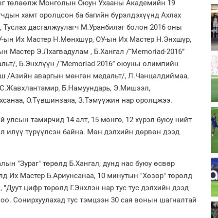
ыг төлөөлж Монголын Оюун Ухааны Академийн 19
гчдын хамт оролцсон ба багийн бүрэлдэхүүнд Ахлах
, Туслах дасгалжуулагч М.Уранбилэг болон 2016 оны
У-ын Их Мастер Н.Мөнхшүр, ОУ-ын Их Мастер Н.Энхшүр,
ын Мастер Э.Лхагвадулам , Б.Хангал /“Memoriad-2016”
ьт/, Б.Энхлүүн /“Memoriad-2016” оюуны олимпийн
уш /Азийн аваргын мөнгөн медальт/, Л.Чанцалдиймаа,
, С.Жавхлантамир, Б.Намуундарь, Э.Мишээл,
нхсанаа, О.Түвшинзаяа, З.Тэмүүжин нар оролцжээ.
 улсын тамирчид 14 алт, 15 мөнгө, 12 хүрэл буюу нийт
хол илүү түрүүлсэн байна. Мөн дэлхийн дөрвөн дээд
лын "Зураг" төрөлд Б.Хангал, дунд нас буюу өсвөр
лд Их Мастер Б.Ариунсанаа, 10 минутын "Хөзөр" төрөлд
 "Дуут цифр төрөлд Г.Энхлэн нар тус тус дэлхийн дээд
о. Сонирхуулахад тус тэмцээн 30 сая вонын шагналтай