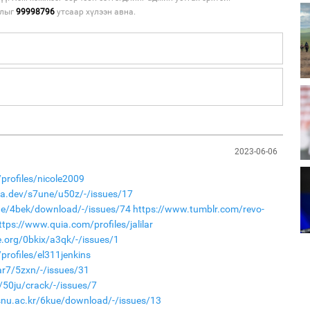
длыг
99998796
утсаар хүлээн авна.
2023-06-06
profiles/nicole2009
ica.dev/s7une/u50z/-/issues/17
.de/4bek/download/-/issues/74
https://www.tumblr.com/revo-
ttps://www.quia.com/profiles/jalilar
e.org/0bkix/a3qk/-/issues/1
rofiles/el311jenkins
rar7/5zxn/-/issues/31
/50ju/crack/-/issues/7
.snu.ac.kr/6kue/download/-/issues/13