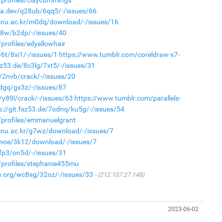
profiles/claycummings
ica.dev/q28ub/6qq5/-/issues/66
.snu.ac.kr/m0dq/download/-/issues/16
7j8w/b2dp/-/issues/40
profiles/edyellowhair
36t/8xi1/-/issues/1
https://www.tumblr.com/coreldraw-x7-
fsz53.de/8c3lg/7xt5/-/issues/31
m/2nvb/crack/-/issues/20
4dgq/gx3z/-/issues/87
/y89l/crack/-/issues/63
https://www.tumblr.com/parallels-
s://git.fsz53.de/7odnq/ku5g/-/issues/54
/profiles/emmanuelgrant
.snu.ac.kr/g7wz/download/-/issues/7
en.moe/3k12/download/-/issues/7
7fp3/on5d/-/issues/31
/profiles/stephanie455mu
le.org/wc8sg/32oz/-/issues/33
(212.107.27.148)
2023-06-02