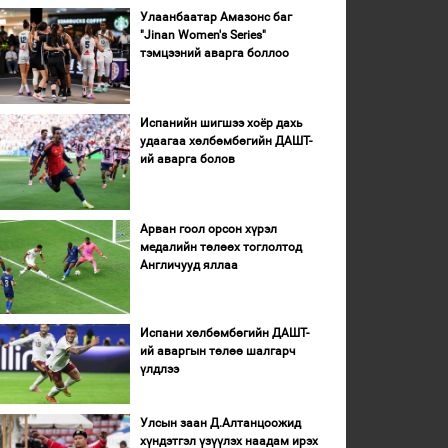
Улаанбаатар Амазонс баг
"Jinan Women's Series"
тэмцээний аварга боллоо
Испанийн шигшээ хоёр дахь
удаагаа хөлбөмбөгийн ДАШТ-
ий аварга болов
Арван гоол орсон хүрэл
медалийн төлөөх тоглолтод
Англичууд яллаа
Испани хөлбөмбөгийн ДАШТ-
ий аваргын төлөө шалгарч
үлдлээ
Улсын заан Д.Алтанцоожид
хүндэтгэл үзүүлэх наадам ирэх