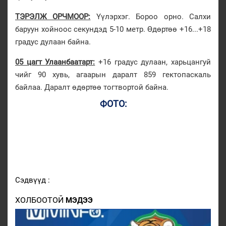
ТЭРЭЛЖ ОРЧМООР:
Үүлэрхэг. Бороо орно. Салхи
баруун хойноос секундэд 5-10 метр. Өдөртөө +16...+18
градус дулаан байна.
05 цагт Улаанбаатарт:
+16 градус дулаан, харьцангуй
чийг 90 хувь, агаарын даралт 859 гектопаскаль
байлаа. Даралт өдөртөө тогтвортой байна.
ФОТО:
Сэдвүүд :
ХОЛБООТОЙ
МЭДЭЭ