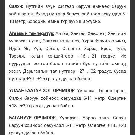
Салхи:
Нутгийн зүүн хэсгээр баруун өмнөөс баруун
хойш эргэж, бусад нутгаар баруун хойноос секундэд 5-
10 метр, борооны өмнө түр зуур ширүүснэ.
Агаарын температур:
Алтай, Хангай, Хөвсгөл, Хэнтийн
уулархаг нутаг, Завхан голын эх, Хүрэнбэлчир орчим,
Идэр, Эг, Үүр, Орхон, Сэлэнгэ, Хараа, Ерөө, Туул,
Тэрэлж голын хөндийгөөр +16...+21 градус, Их
нууруудын хотгор болон говийн бүс нутгийн өмнөд
хэсэг, Дарьгангын тал нутгаар +27...+32 градус, бусад
нутгаар +20...+25 градус дулаан байна.
УЛААНБААТАР ХОТ ОРЧМООР
:
Үүлэрхэг. Бороо орно.
Салхи баруун хойноос секундэд 6-11 метр. Өдөртөө
+18...+20 градус дулаан байна.
БАГАНУУР ОРЧМООР:
Үүлэрхэг. Бороо орно. Салхи
баруун хойноос секундэд 6-11 метр. Өдөртөө +18...+20
градус дулаан байна.