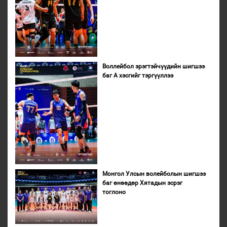
Воллейбол эрэгтэйчүүдийн шигшээ
баг А хэсгийг тэргүүллээ
Монгол Улсын волейболын шигшээ
баг өнөөдөр Хятадын эсрэг
тоглоно