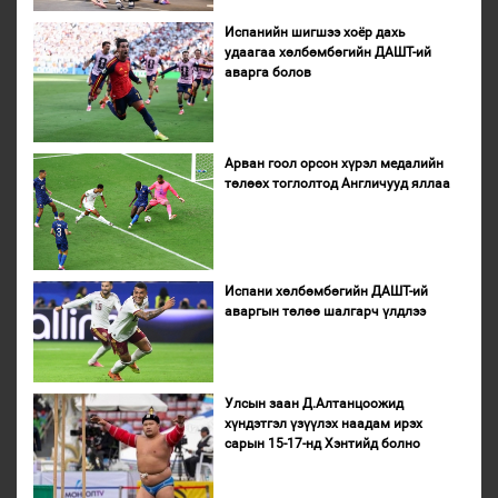
Испанийн шигшээ хоёр дахь
удаагаа хөлбөмбөгийн ДАШТ-ий
аварга болов
Арван гоол орсон хүрэл медалийн
төлөөх тоглолтод Англичууд яллаа
Испани хөлбөмбөгийн ДАШТ-ий
аваргын төлөө шалгарч үлдлээ
Улсын заан Д.Алтанцоожид
хүндэтгэл үзүүлэх наадам ирэх
сарын 15-17-нд Хэнтийд болно