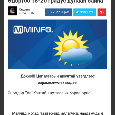
Өдөртөө 18-20 градус дулаан байна
Kuzmo
ХУВААЛЦАХ
ЖИРГЭХ
2024-08-02
Дохио!!! Цаг агаарын аюултай үзэгдлээс
сэрэмжлүүлэх мэдээ:
Өнөөдөр Төв, Хэнтийн нутгаар их бороо орно.
Малчид, иргэд, тээвэрчид, аялагчид, наадамчдын