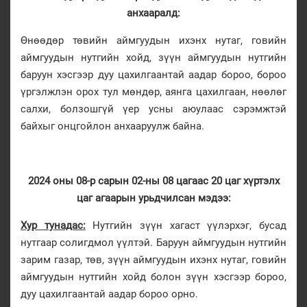
анхааралд:
Өнөөдөр төвийн аймгуудын ихэнх нутаг, говийн
аймгуудын нутгийн хойд, зүүн аймгуудын нутгийн
баруун хэсгээр дуу цахилгаантай аадар бороо, бороо
үргэлжлэн орох тул мөндөр, аянга цахилгаан, нөөлөг
салхи, болзошгүй үер усны аюулаас сэрэмжтэй
байхыг онцгойлон анхааруулж байна.
2024 оны 08-р сарын 02-ны 08 цагаас 20 цаг хүртэлх
цаг агаарын урьдчилсан мэдээ:
Хур тунадас:
Нутгийн зүүн хагаст үүлэрхэг, бусад
нутгаар солигдмол үүлтэй. Баруун аймгуудын нутгийн
зарим газар, төв, зүүн аймгуудын ихэнх нутаг, говийн
аймгуудын нутгийн хойд болон зүүн хэсгээр бороо,
дуу цахилгаантай аадар бороо орно.