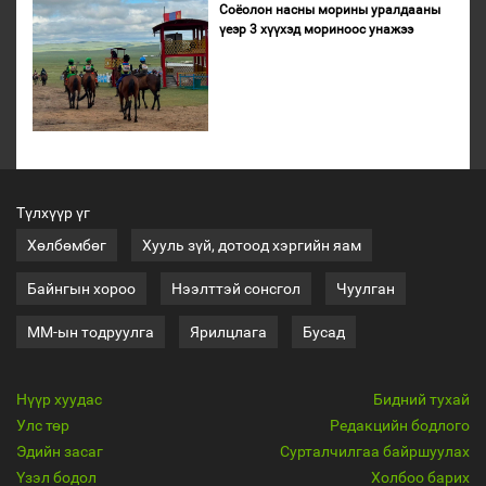
Соёолон насны морины уралдааны
үеэр 3 хүүхэд мориноос унажээ
Түлхүүр үг
Хөлбөмбөг
Хууль зүй, дотоод хэргийн яам
Байнгын хороо
Нээлттэй сонсгол
Чуулган
ММ-ын тодруулга
Ярилцлага
Бусад
Нүүр хуудас
Бидний тухай
Улс төр
Редакцийн бодлого
Эдийн засаг
Сурталчилгаа байршуулах
Үзэл бодол
Холбоо барих