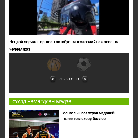
Ноцтой зөрчил гаргасан автобусны жолоочийг ажлаас нь
чөлөөлжээ
2026-08-09
СҮҮЛД НЭМЭГДСЭН МЭДЭЭ
Монголын баг хүрэл медалийн
төлөө тоглохоор боллоо