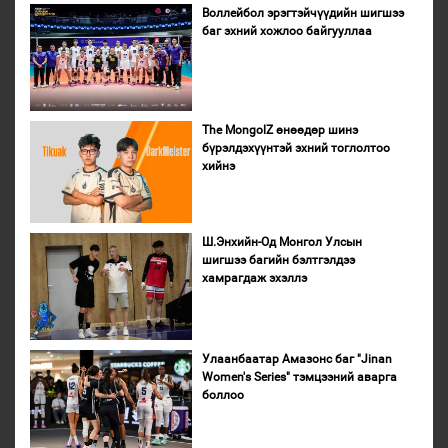
Воллейбол эрэгтэйчүүдийн шигшээ
баг эхний хожлоо байгууллаа
The MongolZ өнөөдөр шинэ
бүрэлдэхүүнтэй эхний тоглолтоо
хийнэ
Ш.Энхийн-Од Монгол Улсын
шигшээ багийн бэлтгэлдээ
хамрагдаж эхэллэ
Улаанбаатар Амазонс баг "Jinan
Women's Series" тэмцээний аварга
боллоо