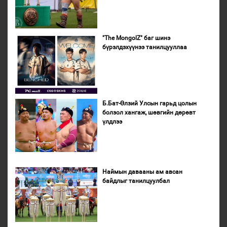
"The MongolZ" баг шинэ
бүрэлдэхүүнээ танилцууллаа
Б.Бат-Өлзий Улсын гарьд цолын
болзол хангаж, шөвгийн дөрөвт
үлдлээ
Наймын давааны ам авсан
байдлыг танилцуулбал